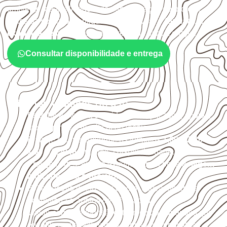
ambiente, da finalidade e da especificação do projeto.
Antes da cotação, verifique a
espessura, o formato, a
exposição e o acabamento
previstos para a chapa.
Consultar disponibilidade e entrega
Critérios técnicos de uso
Escolha a medida considerando aplicação, apoios,
montagem e especificação técnica.
Planeje o corte conforme os formatos
1,60 × 2,20 m e
1,60 × 2,50 m
, sujeitos à disponibilidade.
Proteja cortes, furos e extremidades com a
selagem
indicada para o projeto
.
Evite contato direto com o solo, chuva, umidade
acumulada e apoios desnivelados.
Valide com o responsável técnico qualquer uso que
envolva carga, exposição intensa ou requisitos