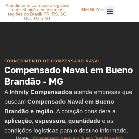
Atendimento com apoio logístico
e distribuição em diversas
regiões do Brasil: PR, RS, SC,
GO, TO e MT.
FORNECIMENTO DE COMPENSADO NAVAL
Compensado Naval em Bueno
Brandão - MG
A
Infinity Compensados
atende empresas que
buscam
Compensado Naval em Bueno
Brandão e região
. A cotação considera a
aplicação, espessura, quantidade
e as
condições logísticas para o destino informado.
Home
»
Compensado Naval em Bueno Brandão – MG