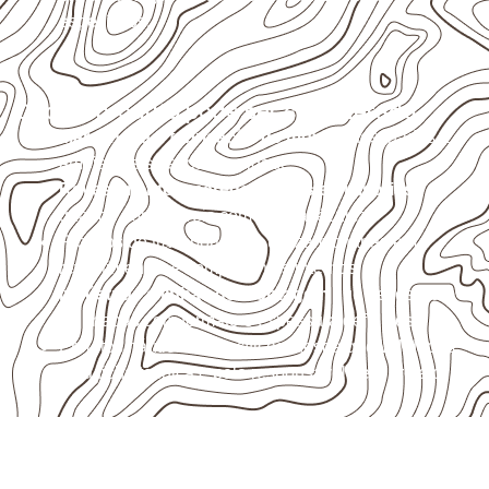
específicos.
Onde o produto pode ser considerado
Marcenaria e fabricação de móveis
destinados a
ambientes sujeitos à umidade.
Revestimentos, paredes, pisos e divisórias
,
quando compatíveis com a ficha técnica.
Projetos de transporte que utilizam chapas em
revestimentos e componentes internos.
Indústrias e linhas de montagem
que necessitam
de chapas com formato e espessura definidos.
Projetos náuticos específicos, desde que validados
pela ficha técnica e pelo responsável pelo projeto.