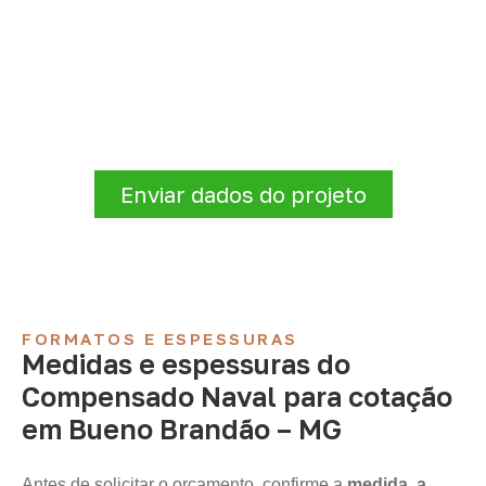
Organize sua cotação de
Compensado Naval
Informe a
aplicação, a espessura, a
quantidade e a cidade de entrega
. A
Infinity verificará a disponibilidade e as
condições comerciais e logísticas para sua
demanda.
Enviar dados do projeto
FORMATOS E ESPESSURAS
Medidas e espessuras do
Compensado Naval para cotação
em Bueno Brandão – MG
Antes de solicitar o orçamento, confirme a
medida, a