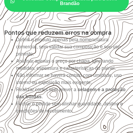
Brandão
Pontos que reduzem erros na compra
Definir o produto apenas pela nomenclatura
comercial, sem validar sua composição e seu uso
previsto.
Analisar apenas o preço por chapa, ignorando
medidas, espessura e características do painel.
Não informar se haverá contato com umidade, uso
interno ou exposição mais exigente.
Realizar cortes sem prever a
selagem e a proteção
das bordas
.
Fechar o pedido sem alinhar quantidade, destino e
condições de recebimento.