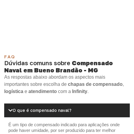
Compensado Plastificado
Plastificado 2 Processos
Compensado Plywood
Madeirite Resinado Fenólico
Madeirite Resinado Cola Branca
OSB Tapume
OSB Home Plus
OSB Induplac
FAQ
Dúvidas comuns sobre
Compensado
Naval em Bueno Brandão - MG
As respostas abaixo abordam os aspectos mais
importantes sobre escolha de
chapas de compensado
,
logística
e
atendimento
com a
Infinity
.
O que é compensado naval?
É um tipo de compensado indicado para aplicações onde
pode haver umidade, por ser produzido para ter melhor