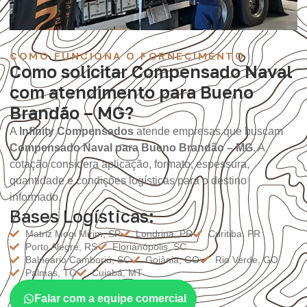
COMO FUNCIONA O FORNECIMENTO
Como solicitar Compensado Naval
com atendimento para Bueno
Brandão – MG?
A
Infinity Compensados
atende empresas que buscam
Compensado Naval para Bueno Brandão – MG
. A
cotação considera aplicação, formato, espessura,
quantidade e condições logísticas para o destino
informado.
Bases Logísticas:
Matriz Mogi Mirim, SP
Londrina, PR
Curitiba, PR
Porto Alegre, RS
Florianópolis, SC
Balneário Camboriú, SC
Goiânia, GO
Rio Verde, GO
Palmas, TO
Cuiabá, MT
Falar com a equipe comercial