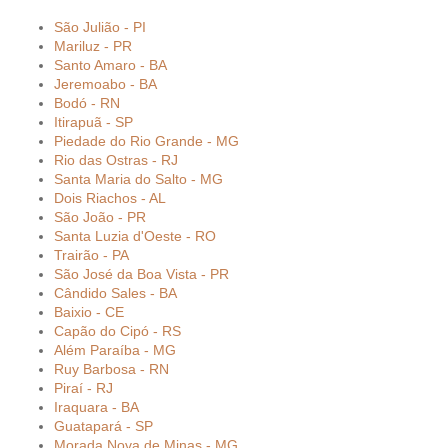
São Julião - PI
Mariluz - PR
Santo Amaro - BA
Jeremoabo - BA
Bodó - RN
Itirapuã - SP
Piedade do Rio Grande - MG
Rio das Ostras - RJ
Santa Maria do Salto - MG
Dois Riachos - AL
São João - PR
Santa Luzia d'Oeste - RO
Trairão - PA
São José da Boa Vista - PR
Cândido Sales - BA
Baixio - CE
Capão do Cipó - RS
Além Paraíba - MG
Ruy Barbosa - RN
Piraí - RJ
Iraquara - BA
Guatapará - SP
Morada Nova de Minas - MG