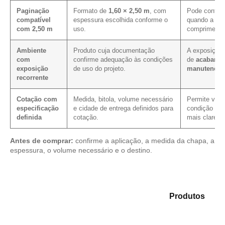
Paginação
Formato de
1,60 × 2,50 m
, com
Pode contrib
compatível
espessura escolhida conforme o
quando a pag
com 2,50 m
uso.
comprimento 
Ambiente
Produto cuja documentação
A exposição 
com
confirme adequação às condições
de
acabamen
exposição
de uso do projeto.
manutenção
recorrente
Cotação com
Medida, bitola, volume necessário
Permite verif
especificação
e cidade de entrega definidos para
condição com
definida
cotação.
mais clareza
Antes de comprar:
confirme a aplicação, a medida da chapa, a
espessura, o volume necessário e o destino.
Explore as alternativas em nosso mix de
Produtos
e
identifique o tipo de chapa mais compatível para sua
necessidade.