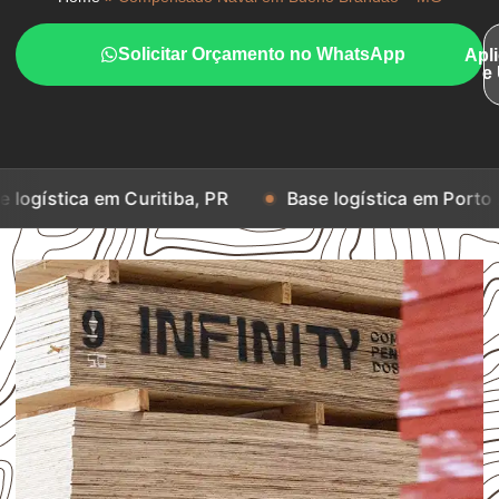
Solicitar Orçamento no WhatsApp
Apl
e
em Curitiba, PR
Base logística em Porto Alegre, RS