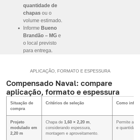
quantidade de
chapas
ou o
volume estimado.
Informe
Bueno
Brandão – MG
e
o local previsto
para entrega.
APLICAÇÃO, FORMATO E ESPESSURA
Compensado Naval: compare
aplicação, formato e espessura
Situação de
Critérios de seleção
Como influe
compra
Projeto
Chapa de
1,60 × 2,20 m
,
Permite aval
modulado em
considerando espessura,
e quantidade
2,20 m
montagem e aproveitamento.