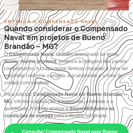
ENTENDA O COMPENSADO NAVAL
Quando considerar o Compensado
Naval em projetos de Bueno
Brandão – MG?
O
Compensado Naval
, também relacionado ao termo
técnico
marine plywood
, pertence à categoria dos painéis
compensados. A chapa reúne lâminas cruzadas e deve ser
escolhida conforme o projeto, o acabamento e o nível de
contato com umidade.
Para solicitar
Compensado Naval em Bueno Brandão –
MG
, informe a aplicação, a espessura, o formato e a
quantidade. A Infinity analisa a
disponibilidade e as
condições de entrega
para o destino informado.
Consultar Compensado Naval para Bueno