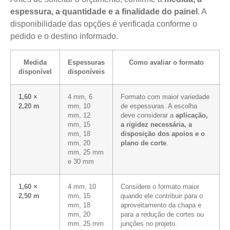
espessura, a quantidade e a finalidade do painel
. A
disponibilidade das opções é verificada conforme o
pedido e o destino informado.
Medida
Espessuras
Como avaliar o formato
disponível
disponíveis
1,60 ×
4 mm, 6
Formato com maior variedade
2,20 m
mm, 10
de espessuras. A escolha
mm, 12
deve considerar a
aplicação,
mm, 15
a rigidez necessária, a
mm, 18
disposição dos apoios e o
mm, 20
plano de corte
.
mm, 25 mm
e 30 mm
1,60 ×
4 mm, 10
Considere o formato maior
2,50 m
mm, 15
quando ele contribuir para o
mm, 18
aproveitamento da chapa e
mm, 20
para a redução de cortes ou
mm, 25 mm
junções no projeto.