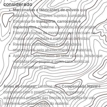
considerado
Marcenarias e fabricantes de móveis
que
trabalham com projetos sujeitos à umidade.
Empresas de
transporte, carrocerias e
implementos
, conforme especificação do projeto.
Fábricas e linhas de montagem que precisam de
chapas com medidas e espessuras definidas.
Revendas, distribuidores e compradores
responsáveis pelo abastecimento de materiais.
Aplicações relacionadas ao setor náutico, desde que
validadas pelo projeto e pelas características
documentadas do painel.
Antes de comprar:
confirme se o
Compensado Naval
é
compatível com o projeto. Aplicação, espessura,
acabamento, proteção das bordas e condições de uso
interferem no desempenho do material.