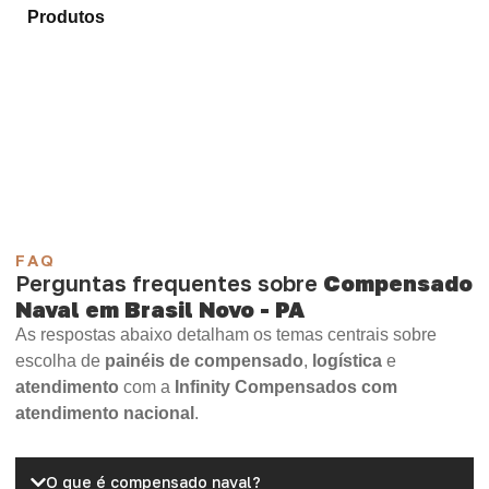
Produtos
e selecione o material mais adequado para
sua aplicação.
Compensado Plastificado
Plastificado 2 Processos
Compensado Plywood
Madeirite Resinado Fenólico
Madeirite Resinado Cola Branca
OSB Tapume
OSB Home Plus
OSB Induplac
FAQ
Perguntas frequentes sobre
Compensado
Naval em Brasil Novo - PA
As respostas abaixo detalham os temas centrais sobre
escolha de
painéis de compensado
,
logística
e
atendimento
com a
Infinity Compensados com
atendimento nacional
.
O que é compensado naval?