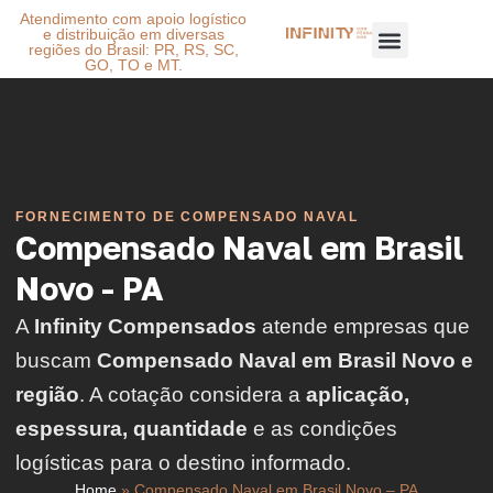
Atendimento com apoio logístico
e distribuição em diversas
regiões do Brasil: PR, RS, SC,
GO, TO e MT.
FORNECIMENTO DE COMPENSADO NAVAL
Compensado Naval em Brasil
Novo - PA
A
Infinity Compensados
atende empresas que
buscam
Compensado Naval em Brasil Novo e
região
. A cotação considera a
aplicação,
espessura, quantidade
e as condições
logísticas para o destino informado.
Home
»
Compensado Naval em Brasil Novo – PA