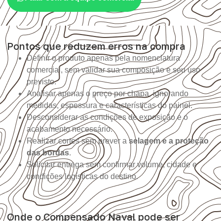
Pontos que reduzem erros na compra
Definir o produto apenas pela nomenclatura
comercial, sem validar sua composição e seu uso
previsto.
Analisar apenas o preço por chapa, ignorando
medidas, espessura e características do painel.
Desconsiderar as condições de exposição e o
acabamento necessário.
Realizar cortes sem prever a
selagem e a proteção
das bordas
.
Solicitar entrega sem confirmar volume, cidade e
condições logísticas do destino.
Onde o Compensado Naval pode ser