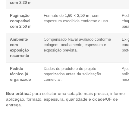
com 2,20 m
Paginação
Formato de
1,60 × 2,50 m
, com
Pode me
compatível
espessura escolhida conforme o uso.
chapa 
com 2,50 m
para e
Ambiente
Compensado Naval avaliado conforme
Exige 
com
colagem, acabamento, espessura e
caracte
exposição
exposição prevista.
proteç
recorrente
Pedido
Dados do produto e do projeto
Ajuda a
técnico já
organizados antes da solicitação
solicit
organizado
comercial.
necessá
Boa prática:
para solicitar uma cotação mais precisa, informe
aplicação, formato, espessura, quantidade e cidade/UF de
entrega.
Compare os modelos disponíveis em nosso mix de