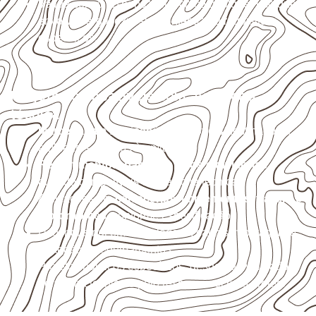
Valide com o responsável técnico qualquer uso que
envolva carga, exposição intensa ou requisitos
específicos.
Projetos compatíveis com avaliação
técnica
Marcenaria e fabricação de móveis
destinados a
ambientes sujeitos à umidade.
Revestimentos, paredes, pisos e divisórias
,
quando compatíveis com a ficha técnica.
Aplicações em
carrocerias, implementos, trailers e
motorhomes
, conforme especificação.
Uso industrial em embalagens, caixas, montagem e
proteção de equipamentos.
Projetos náuticos específicos, desde que validados
pela ficha técnica e pelo responsável pelo projeto.