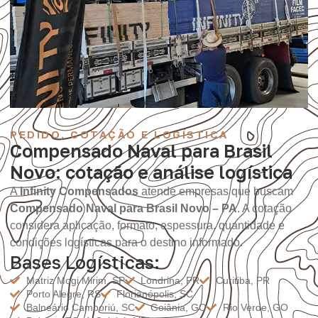
PEDIDO, COTAÇÃO E LOGÍSTICA
Compensado Naval para Brasil
Novo: cotação e análise logística
A
Infinity Compensados
atende empresas que buscam
Compensado Naval para Brasil Novo – PA
. A cotação
considera aplicação, formato, espessura, quantidade e
condições logísticas para o destino informado.
Bases Logísticas:
Matriz Mogi Mirim, SP
Londrina, PR
Curitiba, PR
Porto Alegre, RS
Florianópolis, SC
Balneário Camboriú, SC
Goiânia, GO
Rio Verde, GO