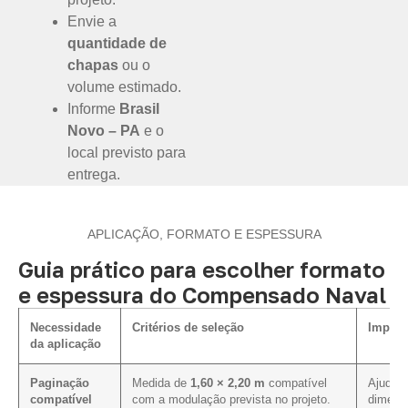
Envie a
quantidade de
chapas
ou o
volume estimado.
Informe
Brasil
Novo – PA
e o
local previsto para
entrega.
APLICAÇÃO, FORMATO E ESPESSURA
Guia prático para escolher formato
e espessura do Compensado Naval
Necessidade
Critérios de seleção
Impact
da aplicação
Paginação
Medida de
1,60 × 2,20 m
compatível
Ajuda a
compatível
com a modulação prevista no projeto.
dimensõ