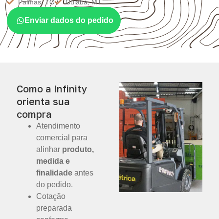
Palmas, TO
Cuiabá, MT
Enviar dados do pedido
Como a Infinity
orienta sua
compra
Atendimento
comercial para
alinhar
produto,
medida e
finalidade
antes
do pedido.
Cotação
preparada