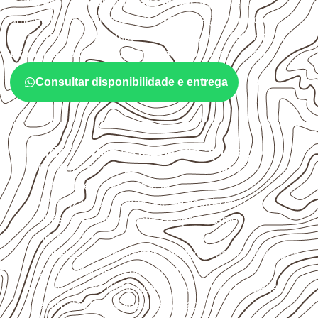
A utilização do
Compensado Naval
depende do
ambiente, da finalidade e da especificação do projeto.
Antes da cotação, verifique a
espessura, o formato, a
exposição e o acabamento
previstos para a chapa.
Consultar disponibilidade e entrega
Cuidados antes e depois da aplicação
Confirme se a
espessura e o formato
são
compatíveis com o projeto.
Organize o plano de corte de acordo com as
dimensões disponíveis e o aproveitamento
necessário.
Considere acabamento e proteção das bordas após
qualquer corte ou usinagem.
Evite contato direto com o solo, chuva, umidade
acumulada e apoios desnivelados.