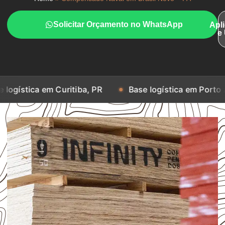
Solicitar Orçamento no WhatsApp
Apl
e
em Curitiba, PR
Base logística em Porto Alegre, RS