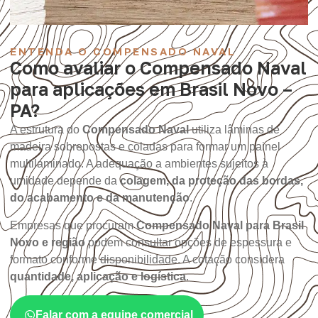
ENTENDA O COMPENSADO NAVAL
Como avaliar o Compensado Naval
para aplicações em Brasil Novo –
PA?
A estrutura do
Compensado Naval
utiliza lâminas de
madeira sobrepostas e coladas para formar um painel
multilaminado. A adequação a ambientes sujeitos à
umidade depende da
colagem, da proteção das bordas,
do acabamento e da manutenção
.
Empresas que procuram
Compensado Naval para Brasil
Novo e região
podem consultar opções de espessura e
formato conforme disponibilidade. A cotação considera
quantidade, aplicação e logística
.
Falar com a equipe comercial