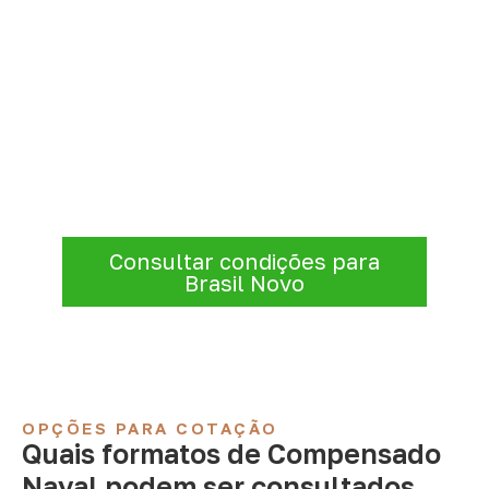
Consulte Compensado Naval
para Brasil Novo – PA
Informe a
aplicação, a espessura, a
quantidade e a cidade de entrega
. A
Infinity verificará a disponibilidade e as
condições comerciais e logísticas para sua
demanda.
Consultar condições para
Brasil Novo
OPÇÕES PARA COTAÇÃO
Quais formatos de Compensado
Naval podem ser consultados