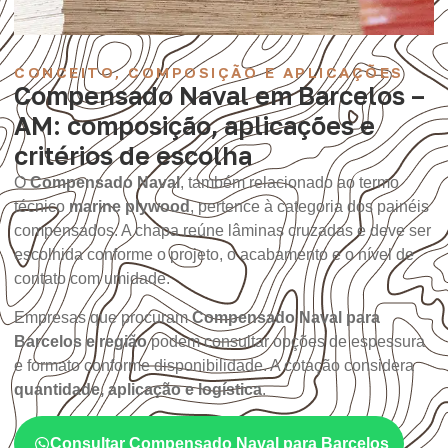
CONCEITO, COMPOSIÇÃO E APLICAÇÕES
Compensado Naval em Barcelos –
AM: composição, aplicações e
critérios de escolha
O
Compensado Naval
, também relacionado ao termo
técnico
marine plywood
, pertence à categoria dos painéis
compensados. A chapa reúne lâminas cruzadas e deve ser
escolhida conforme o projeto, o acabamento e o nível de
contato com umidade.
Empresas que procuram
Compensado Naval para
Barcelos e região
podem consultar opções de espessura
e formato conforme disponibilidade. A cotação considera
quantidade, aplicação e logística
.
Consultar Compensado Naval para Barcelos