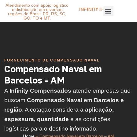
Atendimento com apoio logístico
e distribuição em diversas
regiões do Brasil: PR, RS, SC,
GO, TO e MT.
FORNECIMENTO DE COMPENSADO NAVAL
Compensado Naval em
Barcelos - AM
A
Infinity Compensados
atende empresas que
buscam
Compensado Naval em Barcelos e
região
. A cotação considera a
aplicação,
espessura, quantidade
e as condições
logísticas para o destino informado.
Home
»
Compensado Naval em Barcelos – AM