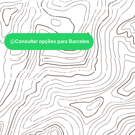
O
Compensado Naval
pode ser considerado em projetos
de
marcenaria, indústria, transporte e revestimento
sujeitos à umidade. A escolha deve considerar a aplicação,
a espessura, o acabamento e as características
documentadas do painel.
Consultar opções para Barcelos
Cuidados com corte, acabamento e
armazenamento
Confirme se a
espessura e o formato
são
compatíveis com o projeto.
Planeje o corte conforme os formatos
1,60 × 2,20 m e
1,60 × 2,50 m
, sujeitos à disponibilidade.
Considere acabamento e proteção das bordas após
qualquer corte ou usinagem.
Evite contato direto com o solo, chuva, umidade