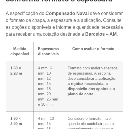
A especificação do
Compensado Naval
deve considerar
o formato da chapa, a espessura e a aplicação. Consulte
as opções disponíveis e informe a quantidade necessária
para receber uma cotação destinada a
Barcelos – AM
.
Medida
Espessuras
Como avaliar o formato
disponível
disponíveis
1,60 ×
4 mm, 6
Formato com maior variedade
2,20 m
mm, 10
de espessuras. A escolha
mm, 12
deve considerar a
aplicação,
mm, 15
a rigidez necessária, a
mm, 18
disposição dos apoios e o
mm, 20
plano de corte
.
mm, 25 mm
e 30 mm
1,60 ×
4 mm, 10
Considere o formato maior
2,50 m
mm, 15
quando ele contribuir para o