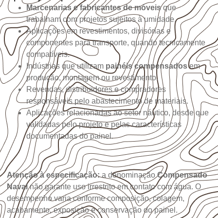
Marcenarias e fabricantes de móveis
que
trabalham com projetos sujeitos à umidade.
Aplicações em revestimentos, divisórias e
componentes para transporte, quando tecnicamente
compatíveis.
Indústrias que utilizam
painéis compensados
em
produção, montagem ou revestimento.
Revendas, distribuidores e compradores
responsáveis pelo abastecimento de materiais.
Aplicações relacionadas ao setor náutico, desde que
validadas pelo projeto e pelas características
documentadas do painel.
Atenção à especificação:
a denominação
Compensado
Naval
não garante uso irrestrito em contato com água. O
desempenho varia conforme composição, colagem,
acabamento, exposição e conservação do painel.