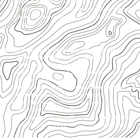
acumulada e apoios desnivelados.
Valide com o responsável técnico qualquer uso que
envolva carga, exposição intensa ou requisitos
específicos.
Onde o produto pode ser considerado
Marcenaria e fabricação de móveis
destinados a
ambientes sujeitos à umidade.
Revestimentos internos, painéis e divisórias para
projetos profissionais.
Aplicações em
carrocerias, implementos, trailers e
motorhomes
, conforme especificação.
Uso industrial em embalagens, caixas, montagem e
proteção de equipamentos.
Projetos náuticos específicos, desde que validados
pela ficha técnica e pelo responsável pelo projeto.