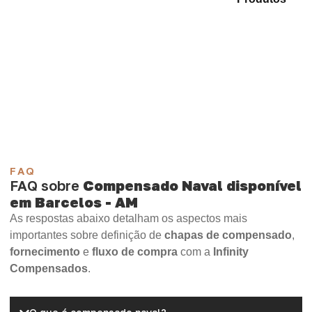
identifique o tipo de chapa mais indicado para sua
necessidade.
Compensado Plastificado
Plastificado 2 Processos
Compensado Plywood
Madeirite Resinado Fenólico
Madeirite Resinado Cola Branca
OSB Tapume
OSB Home Plus
OSB Induplac
FAQ
FAQ sobre
Compensado Naval disponível
em Barcelos - AM
As respostas abaixo detalham os aspectos mais
importantes sobre definição de
chapas de compensado
,
fornecimento
e
fluxo de compra
com a
Infinity
Compensados
.