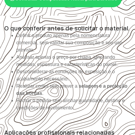
O que conferir antes de solicitar o material
Definir o produto apenas pela nomenclatura
comercial, sem validar sua composição e seu uso
previsto.
Analisar apenas o preço por chapa, ignorando
medidas, espessura e características do painel.
Desconsiderar as condições de exposição e o
acabamento necessário.
Realizar cortes sem prever a
selagem e a proteção
das bordas
.
Fechar o pedido sem alinhar quantidade, destino e
condições de recebimento.
Aplicações profissionais relacionadas