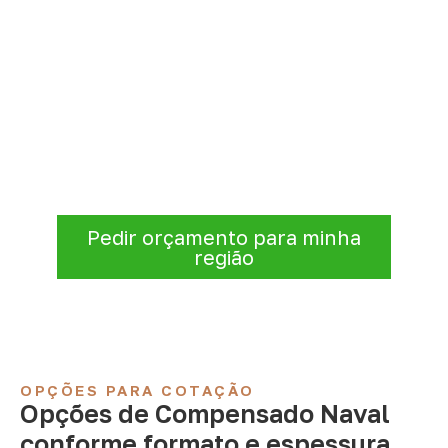
Compensado Naval para seu
projeto: consulte as opções
A Infinity atende empresas que precisam de
Compensado Naval para marcenaria,
indústria, transporte e revestimentos
.
Disponibilidade, prazo e entrega são
confirmados após a análise da solicitação.
Pedir orçamento para minha
região
OPÇÕES PARA COTAÇÃO
Opções de Compensado Naval
conforme formato e espessura