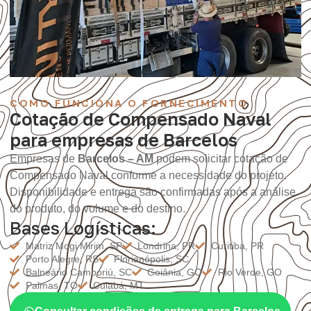
COMO FUNCIONA O FORNECIMENTO
Cotação de Compensado Naval
para empresas de Barcelos
Empresas de
Barcelos – AM
podem solicitar cotação de
Compensado Naval conforme a necessidade do projeto.
Disponibilidade e entrega são confirmadas após a análise
do produto, do volume e do destino.
Bases Logísticas:
Matriz Mogi Mirim, SP
Londrina, PR
Curitiba, PR
Porto Alegre, RS
Florianópolis, SC
Balneário Camboriú, SC
Goiânia, GO
Rio Verde, GO
Palmas, TO
Cuiabá, MT