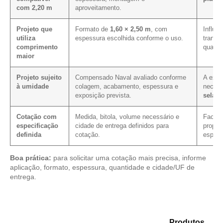
com 2,20 m
aproveitamento.
Projeto que
Formato de
1,60 × 2,50 m
, com
Influen
utiliza
espessura escolhida conforme o uso.
transp
comprimento
quanti
maior
Projeto sujeito
Compensado Naval avaliado conforme
A expo
à umidade
colagem, acabamento, espessura e
neces
exposição prevista.
selag
Cotação com
Medida, bitola, volume necessário e
Facili
especificação
cidade de entrega definidos para
propo
definida
cotação.
especi
Boa prática:
para solicitar uma cotação mais precisa, informe
aplicação, formato, espessura, quantidade e cidade/UF de
entrega.
Explore as opções em nosso portfólio de
Produtos
e