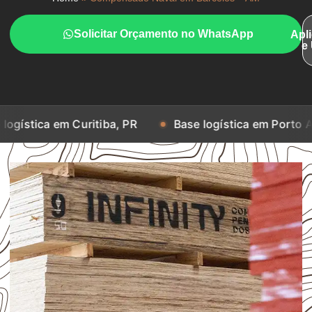
Solicitar Orçamento no WhatsApp
Apl
e
m Curitiba, PR
Base logística em Porto Alegre, RS