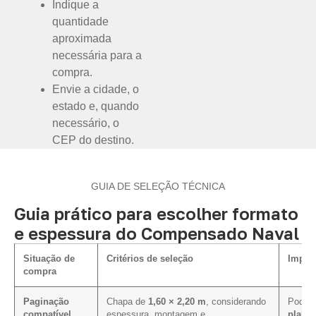
Indique a
quantidade
aproximada
necessária para a
compra.
Envie a cidade, o
estado e, quando
necessário, o
CEP do destino.
GUIA DE SELEÇÃO TÉCNICA
Guia prático para escolher formato
e espessura do Compensado Naval
Situação de
Critérios de seleção
Impact
compra
Paginação
Chapa de
1,60 × 2,20 m
, considerando
Pode f
compatível
espessura, montagem e
plano 