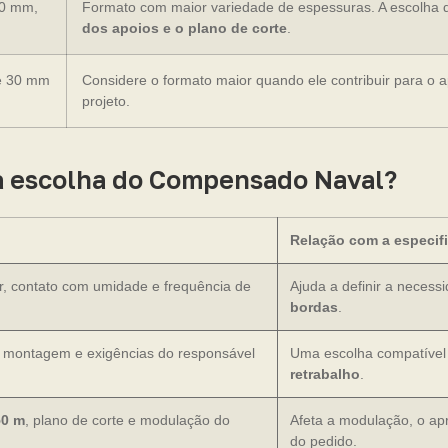
20 mm,
Formato com maior variedade de espessuras. A escolha 
dos apoios e o plano de corte
.
e 30 mm
Considere o formato maior quando ele contribuir para o 
projeto.
 na escolha do Compensado Naval?
Relação com a especif
r, contato com umidade e frequência de
Ajuda a definir a neces
bordas
.
, montagem e exigências do responsável
Uma escolha compatível 
retrabalho
.
50 m
, plano de corte e modulação do
Afeta a modulação, o apr
do pedido.