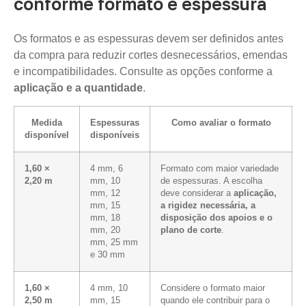
conforme formato e espessura
Os formatos e as espessuras devem ser definidos antes
da compra para reduzir cortes desnecessários, emendas
e incompatibilidades. Consulte as opções conforme a
aplicação e a quantidade
.
Medida
Espessuras
Como avaliar o formato
disponível
disponíveis
1,60 ×
4 mm, 6
Formato com maior variedade
2,20 m
mm, 10
de espessuras. A escolha
mm, 12
deve considerar a
aplicação,
mm, 15
a rigidez necessária, a
mm, 18
disposição dos apoios e o
mm, 20
plano de corte
.
mm, 25 mm
e 30 mm
1,60 ×
4 mm, 10
Considere o formato maior
2,50 m
mm, 15
quando ele contribuir para o