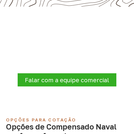
Precisa de Compensado Naval
para sua empresa?
Consulte opções de
Compensado Naval
conforme a finalidade do projeto. Nossa
equipe comercial ajuda a organizar medidas,
volume e condições de atendimento para
sua região.
Falar com a equipe comercial
OPÇÕES PARA COTAÇÃO
Opções de Compensado Naval