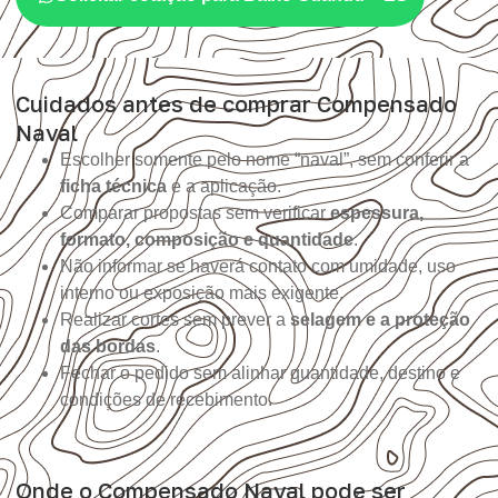
Cuidados antes de comprar Compensado
Naval
Escolher somente pelo nome “naval”, sem conferir a
ficha técnica
e a aplicação.
Comparar propostas sem verificar
espessura,
formato, composição e quantidade
.
Não informar se haverá contato com umidade, uso
interno ou exposição mais exigente.
Realizar cortes sem prever a
selagem e a proteção
das bordas
.
Fechar o pedido sem alinhar quantidade, destino e
condições de recebimento.
Onde o Compensado Naval pode ser