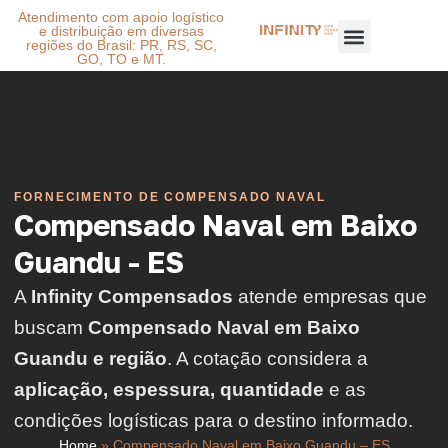
Atendimento com apoio logístico
e distribuição em diversas
regiões do Brasil: PR, RS, SC,
GO, TO e MT.
FORNECIMENTO DE COMPENSADO NAVAL
Compensado Naval em Baixo
Guandu - ES
A
Infinity Compensados
atende empresas que
buscam
Compensado Naval em Baixo
Guandu e região
. A cotação considera a
aplicação, espessura, quantidade
e as
condições logísticas para o destino informado.
Home
»
Compensado Naval em Baixo Guandu – ES