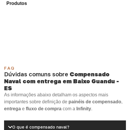
Produtos
e encontre o tipo de chapa mais compatível
para sua demanda.
Compensado Plastificado
Plastificado 2 Processos
Compensado Plywood
Madeirite Resinado Fenólico
Madeirite Resinado Cola Branca
OSB Tapume
OSB Home Plus
OSB Induplac
FAQ
Dúvidas comuns sobre
Compensado
Naval com entrega em Baixo Guandu -
ES
As informações abaixo detalham os aspectos mais
importantes sobre definição de
painéis de compensado
,
entrega
e
fluxo de compra
com a
Infinity
.
O que é compensado naval?