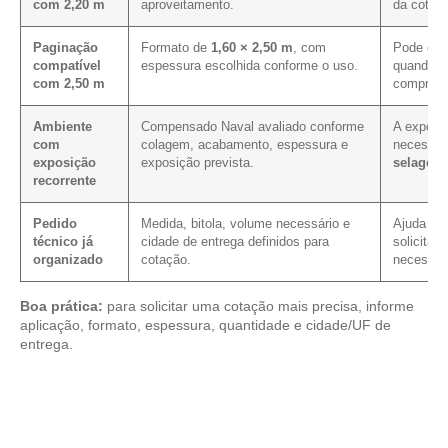
com 2,20 m
aproveitamento.
da cotaç
Paginação
Formato de
1,60 × 2,50 m
, com
Pode cont
compatível
espessura escolhida conforme o uso.
quando a 
com 2,50 m
comprime
Ambiente
Compensado Naval avaliado conforme
A exposiç
com
colagem, acabamento, espessura e
necessid
exposição
exposição prevista.
selagem
recorrente
Pedido
Medida, bitola, volume necessário e
Ajuda a r
técnico já
cidade de entrega definidos para
solicitaç
organizado
cotação.
necessári
Boa prática:
para solicitar uma cotação mais precisa, informe
aplicação, formato, espessura, quantidade e cidade/UF de
entrega.
Analise os modelos disponíveis em nosso catálogo de