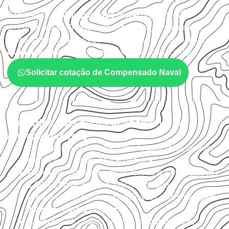
ES?
A utilização do
Compensado Naval
depende do
ambiente, da finalidade e da especificação do projeto.
Antes da cotação, verifique a
espessura, o formato, a
exposição e o acabamento
previstos para a chapa.
Solicitar cotação de Compensado Naval
Cuidados com corte, acabamento e
armazenamento
Escolha a medida considerando aplicação, apoios,
montagem e especificação técnica.
Planeje o corte conforme os formatos
1,60 × 2,20 m e
1,60 × 2,50 m
, sujeitos à disponibilidade.
Proteja cortes, furos e extremidades com a
selagem
indicada para o projeto
.
Armazene as chapas em local
coberto, seco,