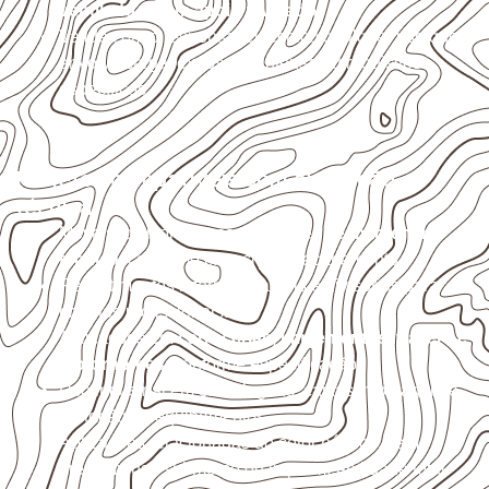
ventilado e com apoio nivelado
.
Valide com o responsável técnico qualquer uso que
envolva carga, exposição intensa ou requisitos
específicos.
Projetos compatíveis com avaliação
técnica
Móveis, divisórias e componentes de
marcenaria
técnica
, conforme exposição e acabamento.
Revestimentos internos, painéis e divisórias para
projetos profissionais.
Aplicações em
carrocerias, implementos, trailers e
motorhomes
, conforme especificação.
Uso industrial em embalagens, caixas, montagem e
proteção de equipamentos.
Aplicações relacionadas ao setor náutico, sem
presumir uso submerso ou impermeabilidade total.