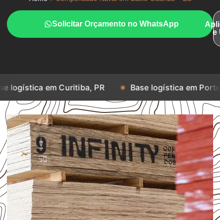
Solicitar Orçamento no WhatsApp
Apl
e
 em Curitiba, PR
Base logística em Porto Alegre, RS