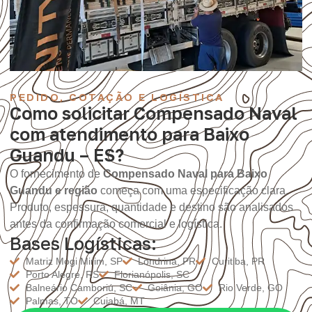
PEDIDO, COTAÇÃO E LOGÍSTICA
Como solicitar Compensado Naval
com atendimento para Baixo
Guandu – ES?
O fornecimento de
Compensado Naval para Baixo
Guandu e região
começa com uma especificação clara.
Produto, espessura, quantidade e destino são analisados
antes da confirmação comercial e logística.
Bases Logísticas:
Matriz Mogi Mirim, SP
Londrina, PR
Curitiba, PR
Porto Alegre, RS
Florianópolis, SC
Balneário Camboriú, SC
Goiânia, GO
Rio Verde, GO
Palmas, TO
Cuiabá, MT