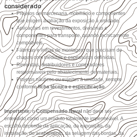
considerado
Projetos de marcenaria, mobiliário e componentes
que exigem avaliação da exposição à umidade.
Aplicações em revestimentos, divisórias e
componentes para transporte, quando tecnicamente
compatíveis.
Fábricas e linhas de montagem que precisam de
chapas com medidas e espessuras definidas.
Revendas, distribuidores e compradores
responsáveis pelo abastecimento de materiais.
Projetos náuticos ou sujeitos à umidade, sempre
conforme
ficha técnica e especificação
.
Importante:
o
Compensado Naval
não deve ser
entendido como um produto totalmente impermeável. A
escolha depende da aplicação, da exposição, da
instalação, do acabamento, da selagem das bordas, da