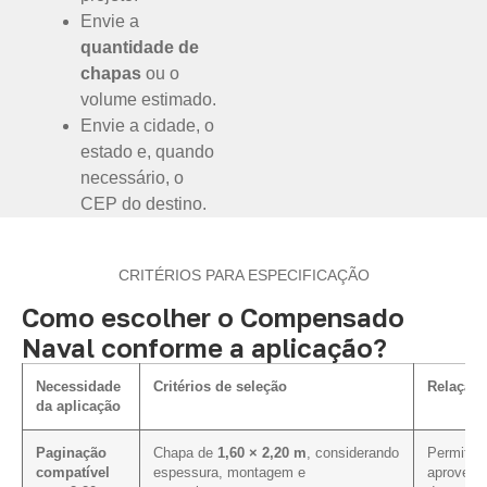
Envie a
quantidade de
chapas
ou o
volume estimado.
Envie a cidade, o
estado e, quando
necessário, o
CEP do destino.
CRITÉRIOS PARA ESPECIFICAÇÃO
Como escolher o Compensado
Naval conforme a aplicação?
Necessidade
Critérios de seleção
Relação 
da aplicação
Paginação
Chapa de
1,60 × 2,20 m
, considerando
Permite a
compatível
espessura, montagem e
aproveit