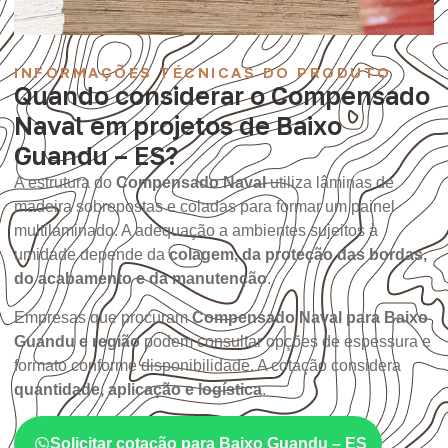
INFORMAÇÕES TÉCNICAS DO PRODUTO
Quando considerar o Compensado
Naval em projetos de Baixo
Guandu – ES?
A estrutura do
Compensado Naval
utiliza lâminas de
madeira sobrepostas e coladas para formar um painel
multilaminado. A adequação a ambientes sujeitos à
umidade depende da
colagem, da proteção das bordas,
do acabamento e da manutenção
.
Empresas que procuram
Compensado Naval para Baixo
Guandu e região
podem consultar opções de espessura e
formato conforme disponibilidade. A cotação considera
quantidade, aplicação e logística
.
Solicitar cotação para Baixo Guandu – ES