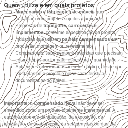
Quem utiliza e em quais projetos
Marcenarias e fabricantes de móveis
que
trabalham com projetos sujeitos à umidade.
Empresas de
transporte, carrocerias e
implementos
, conforme especificação do projeto.
Indústrias que utilizam
painéis compensados
em
produção, montagem ou revestimento.
Compradores, suprimentos e revendas que precisam
cotar chapas por formato, espessura e quantidade.
Aplicações relacionadas ao setor náutico, desde que
validadas pelo projeto e pelas características
documentadas do painel.
Importante:
o
Compensado Naval
não deve ser
entendido como um produto totalmente impermeável. A
escolha depende da aplicação, da exposição, da
instalação, do acabamento, da selagem das bordas, da