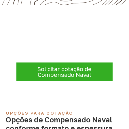
Precisa de Compensado Naval
para sua empresa?
Para solicitar
Compensado Naval em
Arvorezinha – RS
, envie os dados do
projeto. A cotação será analisada conforme
produto, quantidade e destino.
Solicitar cotação de
Compensado Naval
OPÇÕES PARA COTAÇÃO
Opções de Compensado Naval
conforme formato e espessura