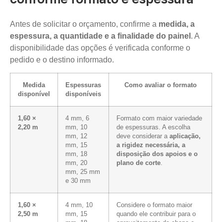
Antes de solicitar o orçamento, confirme a
medida, a
espessura, a quantidade e a finalidade do painel
. A
disponibilidade das opções é verificada conforme o
pedido e o destino informado.
Medida
Espessuras
Como avaliar o formato
disponível
disponíveis
1,60 ×
4 mm, 6
Formato com maior variedade
2,20 m
mm, 10
de espessuras. A escolha
mm, 12
deve considerar a
aplicação,
mm, 15
a rigidez necessária, a
mm, 18
disposição dos apoios e o
mm, 20
plano de corte
.
mm, 25 mm
e 30 mm
1,60 ×
4 mm, 10
Considere o formato maior
2,50 m
mm, 15
quando ele contribuir para o