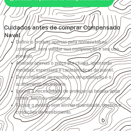
Cuidados antes de comprar Compensado
Naval
Definir o produto apenas pela nomenclatura
comercial, sem validar sua composição e seu uso
previsto.
Analisar apenas o preço por chapa, ignorando
medidas, espessura e características do painel.
Desconsiderar as condições de exposição e o
acabamento necessário.
Ignorar a necessidade de proteger as bordas após
cortes, furos ou usinagens.
Fechar o pedido sem alinhar quantidade, destino e
condições de recebimento.