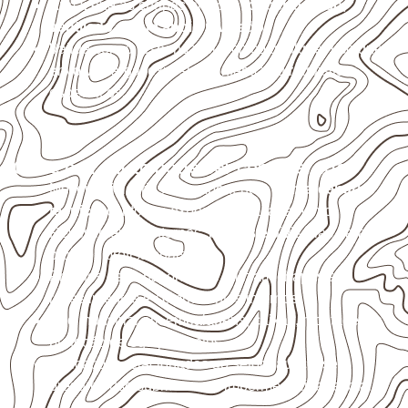
Armazene as chapas em local
coberto, seco,
ventilado e com apoio nivelado
.
Valide com o responsável técnico qualquer uso que
envolva carga, exposição intensa ou requisitos
específicos.
Onde o produto pode ser considerado
Móveis, divisórias e componentes de
marcenaria
técnica
, conforme exposição e acabamento.
Revestimentos internos, painéis e divisórias para
projetos profissionais.
Projetos de transporte que utilizam chapas em
revestimentos e componentes internos.
Uso industrial em embalagens, caixas, montagem e
proteção de equipamentos.
Aplicações relacionadas ao setor náutico, sem
presumir uso submerso ou impermeabilidade total.