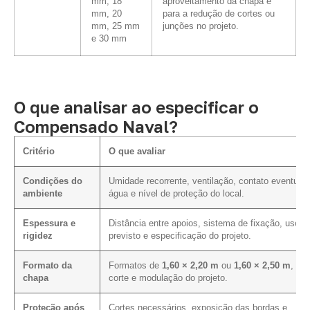
mm, 18
aproveitamento da chapa e
mm, 20
para a redução de cortes ou
mm, 25 mm
junções no projeto.
e 30 mm
O que analisar ao especificar o
Compensado Naval?
Critério
O que avaliar
Condições do
Umidade recorrente, ventilação, contato eventual
ambiente
água e nível de proteção do local.
Espessura e
Distância entre apoios, sistema de fixação, uso
rigidez
previsto e especificação do projeto.
Formato da
Formatos de
1,60 × 2,20 m
ou
1,60 × 2,50 m
, pl
chapa
corte e modulação do projeto.
Proteção após
Cortes necessários, exposição das bordas e