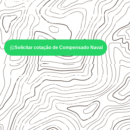
cuidados
O
Compensado Naval
pode ser considerado em projetos
de
marcenaria, indústria, transporte e revestimento
sujeitos à umidade. A escolha deve considerar a aplicação,
a espessura, o acabamento e as características
documentadas do painel.
Solicitar cotação de Compensado Naval
Cuidados antes e depois da aplicação
Escolha a medida considerando aplicação, apoios,
montagem e especificação técnica.
Organize o plano de corte de acordo com as
dimensões disponíveis e o aproveitamento
necessário.
Proteja cortes, furos e extremidades com a
selagem
indicada para o projeto
.