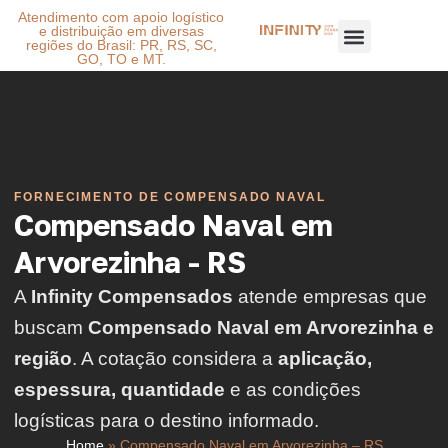
Atendimento com apoio logístico
e distribuição em diversas
regiões do Brasil: PR, RS, SC,
GO, TO e MT.
FORNECIMENTO DE COMPENSADO NAVAL
Compensado Naval em
Arvorezinha - RS
A
Infinity Compensados
atende empresas que
buscam
Compensado Naval em Arvorezinha e
região
. A cotação considera a
aplicação,
espessura, quantidade
e as condições
logísticas para o destino informado.
Home
»
Compensado Naval em Arvorezinha – RS