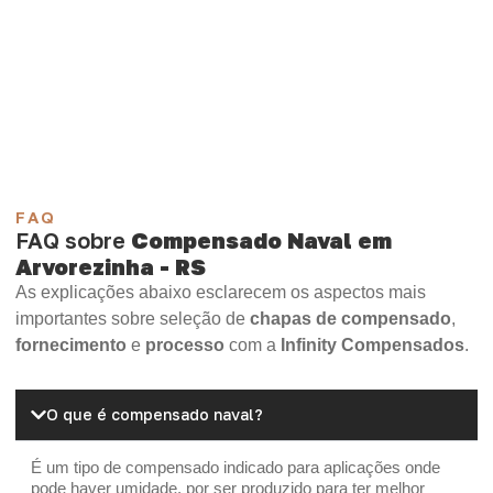
Compensado Plastificado
Plastificado 2 Processos
Compensado Plywood
Madeirite Resinado Fenólico
Madeirite Resinado Cola Branca
OSB Tapume
OSB Home Plus
OSB Induplac
FAQ
FAQ sobre
Compensado Naval em
Arvorezinha - RS
As explicações abaixo esclarecem os aspectos mais
importantes sobre seleção de
chapas de compensado
,
fornecimento
e
processo
com a
Infinity Compensados
.
O que é compensado naval?
É um tipo de compensado indicado para aplicações onde
pode haver umidade, por ser produzido para ter melhor