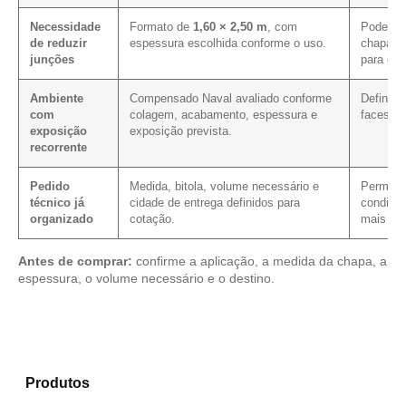
Necessidade
Formato de
1,60 × 2,50 m
, com
Pode mel
de reduzir
espessura escolhida conforme o uso.
chapa e
junções
para es
Ambiente
Compensado Naval avaliado conforme
Define 
com
colagem, acabamento, espessura e
faces, c
exposição
exposição prevista.
recorrente
Pedido
Medida, bitola, volume necessário e
Permite v
técnico já
cidade de entrega definidos para
condição
organizado
cotação.
mais cla
Antes de comprar:
confirme a aplicação, a medida da chapa, a
espessura, o volume necessário e o destino.
Compare os modelos disponíveis em nosso mix de
Produtos
e encontre o material mais adequado para
sua aplicação.