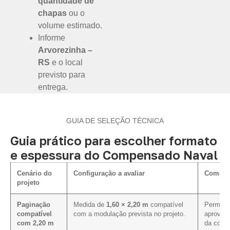
quantidade de
chapas
ou o
volume estimado.
Informe
Arvorezinha –
RS
e o local
previsto para
entrega.
GUIA DE SELEÇÃO TÉCNICA
Guia prático para escolher formato
e espessura do Compensado Naval
Cenário do
Configuração a avaliar
Como in
projeto
Paginação
Medida de
1,60 × 2,20 m
compatível
Permite 
compatível
com a modulação prevista no projeto.
aproveit
com 2,20 m
da cotaç