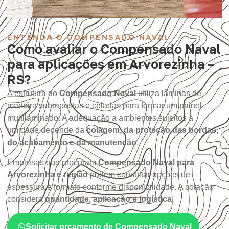
ENTENDA O COMPENSADO NAVAL
Como avaliar o Compensado Naval
para aplicações em Arvorezinha –
RS?
A estrutura do
Compensado Naval
utiliza lâminas de
madeira sobrepostas e coladas para formar um painel
multilaminado. A adequação a ambientes sujeitos à
umidade depende da
colagem, da proteção das bordas,
do acabamento e da manutenção
.
Empresas que procuram
Compensado Naval para
Arvorezinha e região
podem consultar opções de
espessura e formato conforme disponibilidade. A cotação
considera
quantidade, aplicação e logística
.
Solicitar orçamento de Compensado Naval