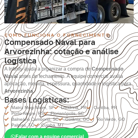
COMO FUNCIONA O FORNECIMENTO
Compensado Naval para
Arvorezinha: cotação e análise
logística
A Infinity ajuda a organizar a compra de
Compensado
Naval
antes do fechamento. A equipe comercial avalia
aplicação, medida, espessura, quantidade e logística para
Arvorezinha
.
Bases Logísticas:
Matriz Mogi Mirim, SP
Londrina, PR
Curitiba, PR
Porto Alegre, RS
Florianópolis, SC
Balneário Camboriú, SC
Goiânia, GO
Rio Verde, GO
Palmas, TO
Cuiabá, MT
Falar com a equipe comercial