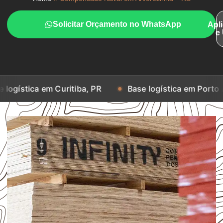
Solicitar Orçamento no WhatsApp
Apl
e
m Curitiba, PR
Base logística em Porto Alegre, RS