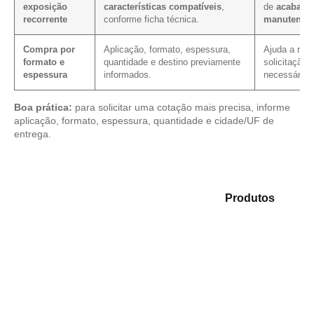
exposição
características compatíveis
,
de
acabame
recorrente
conforme ficha técnica.
manutençã
Compra por
Aplicação, formato, espessura,
Ajuda a redu
formato e
quantidade e destino previamente
solicitação,
espessura
informados.
necessário.
Boa prática:
para solicitar uma cotação mais precisa, informe
aplicação, formato, espessura, quantidade e cidade/UF de
entrega.
Analise as opções em nosso mix de
Produtos
e
identifique o material mais indicado para sua demanda.
Compensado Plastificado
Plastificado 2 Processos
Compensado Plywood
Madeirite Resinado Fenólico
Madeirite Resinado Cola Branca
OSB Tapume
OSB Home Plus
OSB Induplac