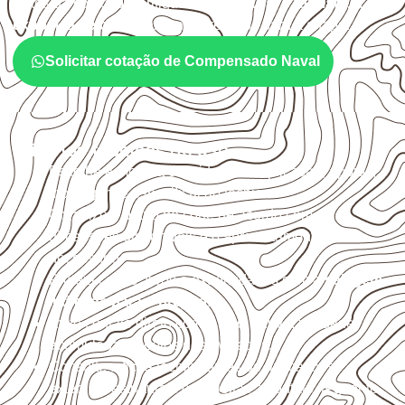
Antes da cotação, verifique a
espessura, o formato, a
exposição e o acabamento
previstos para a chapa.
Solicitar cotação de Compensado Naval
Critérios técnicos de uso
Escolha a medida considerando aplicação, apoios,
montagem e especificação técnica.
Organize o plano de corte de acordo com as
dimensões disponíveis e o aproveitamento
necessário.
Proteja cortes, furos e extremidades com a
selagem
indicada para o projeto
.
Evite contato direto com o solo, chuva, umidade
acumulada e apoios desnivelados.
Consulte a ficha técnica antes de aplicações
externas, estruturais ou sujeitas a contato frequente