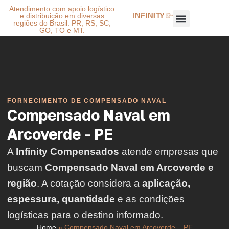
Atendimento com apoio logístico
e distribuição em diversas
regiões do Brasil: PR, RS, SC,
GO, TO e MT.
FORNECIMENTO DE COMPENSADO NAVAL
Compensado Naval em
Arcoverde - PE
A
Infinity Compensados
atende empresas que
buscam
Compensado Naval em Arcoverde e
região
. A cotação considera a
aplicação,
espessura, quantidade
e as condições
logísticas para o destino informado.
Home
»
Compensado Naval em Arcoverde – PE