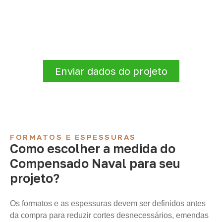
projeto: consulte as opções
Para solicitar
Compensado Naval em
Arcoverde – PE
, envie os dados do projeto.
A cotação será analisada conforme
produto, quantidade e destino.
Enviar dados do projeto
FORMATOS E ESPESSURAS
Como escolher a medida do
Compensado Naval para seu
projeto?
Os formatos e as espessuras devem ser definidos antes
da compra para reduzir cortes desnecessários, emendas