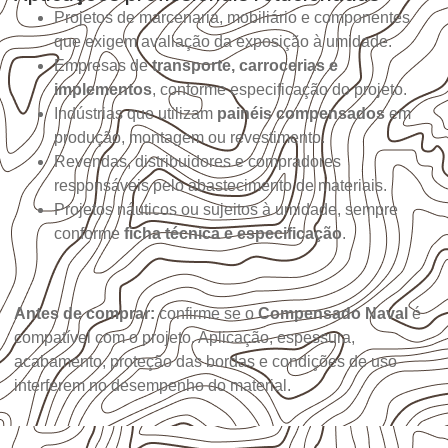
Projetos de marcenaria, mobiliário e componentes
que exigem avaliação da exposição à umidade.
Empresas de
transporte, carrocerias e
implementos
, conforme especificação do projeto.
Indústrias que utilizam
painéis compensados
em
produção, montagem ou revestimento.
Revendas, distribuidores e compradores
responsáveis pelo abastecimento de materiais.
Projetos náuticos ou sujeitos à umidade, sempre
conforme
ficha técnica e especificação
.
Antes de comprar:
confirme se o
Compensado Naval
é
compatível com o projeto. Aplicação, espessura,
acabamento, proteção das bordas e condições de uso
interferem no desempenho do material.