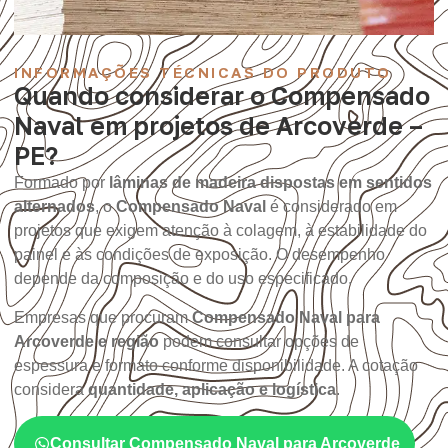
INFORMAÇÕES TÉCNICAS DO PRODUTO
Quando considerar o Compensado
Naval em projetos de Arcoverde –
PE?
Formado por
lâminas de madeira dispostas em sentidos
alternados
, o
Compensado Naval
é considerado em
projetos que exigem atenção à colagem, à estabilidade do
painel e às condições de exposição. O desempenho
depende da composição e do uso especificado.
Empresas que procuram
Compensado Naval para
Arcoverde e região
podem consultar opções de
espessura e formato conforme disponibilidade. A cotação
considera
quantidade, aplicação e logística
.
Consultar Compensado Naval para Arcoverde