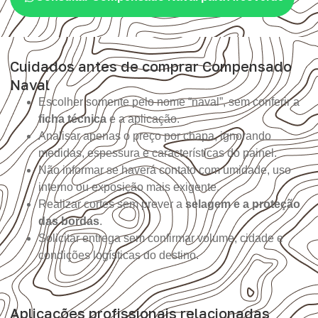
Cuidados antes de comprar Compensado
Naval
Escolher somente pelo nome “naval”, sem conferir a
ficha técnica
e a aplicação.
Analisar apenas o preço por chapa, ignorando
medidas, espessura e características do painel.
Não informar se haverá contato com umidade, uso
interno ou exposição mais exigente.
Realizar cortes sem prever a
selagem e a proteção
das bordas
.
Solicitar entrega sem confirmar volume, cidade e
condições logísticas do destino.
Aplicações profissionais relacionadas