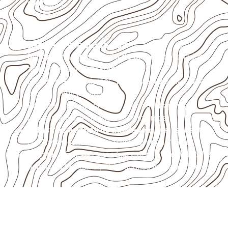
com água.
Aplicações relacionadas
Marcenaria e fabricação de móveis
destinados a
ambientes sujeitos à umidade.
Revestimentos internos, painéis e divisórias para
projetos profissionais.
Projetos de transporte que utilizam chapas em
revestimentos e componentes internos.
Indústrias e linhas de montagem
que necessitam
de chapas com formato e espessura definidos.
Projetos náuticos específicos, desde que validados
pela ficha técnica e pelo responsável pelo projeto.
Compensado Naval para seu