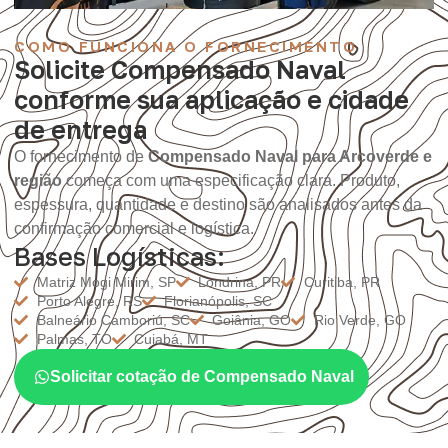
COMO FUNCIONA O FORNECIMENTO
Solicite Compensado Naval
conforme sua aplicação e cidade
de entrega
O fornecimento de
Compensado Naval para Arcoverde e
região
começa com uma especificação clara. Produto,
espessura, quantidade e destino são analisados antes da
confirmação comercial e logística.
Bases Logísticas:
Matriz Mogi Mirim, SP
Londrina, PR
Curitiba, PR
Porto Alegre, RS
Florianópolis, SC
Balneário Camboriú, SC
Goiânia, GO
Rio Verde, GO
Palmas, TO
Cuiabá, MT
Solicitar cotação de Compensado Naval