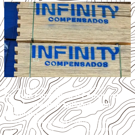
ESCOLHA CONFORME A APLICAÇÃO
Quando considerar o Compensado
Naval para uma aplicação em
Arcoverde?
A utilização do
Compensado Naval
depende do
ambiente, da finalidade e da especificação do projeto.