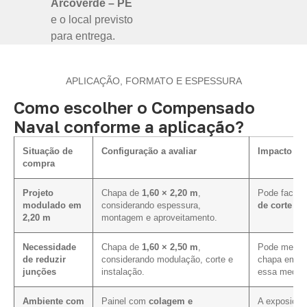
Arcoverde – PE
e o local previsto
para entrega.
APLICAÇÃO, FORMATO E ESPESSURA
Como escolher o Compensado
Naval conforme a aplicação?
Situação de
Configuração a avaliar
Impacto na 
compra
Projeto
Chapa de
1,60 × 2,20 m
,
Pode facilit
modulado em
considerando espessura,
de corte e 
2,20 m
montagem e aproveitamento.
Necessidade
Chapa de
1,60 × 2,50 m
,
Pode melhor
de reduzir
considerando modulação, corte e
chapa em pr
junções
instalação.
essa medida
Ambiente com
Painel com
colagem e
A exposição