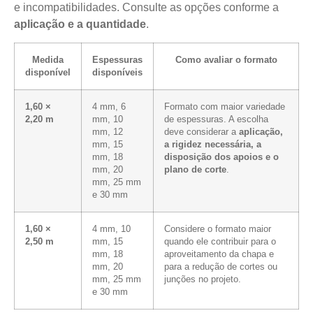
e incompatibilidades. Consulte as opções conforme a
aplicação e a quantidade
.
Medida
Espessuras
Como avaliar o formato
disponível
disponíveis
1,60 ×
4 mm, 6
Formato com maior variedade
2,20 m
mm, 10
de espessuras. A escolha
mm, 12
deve considerar a
aplicação,
mm, 15
a rigidez necessária, a
mm, 18
disposição dos apoios e o
mm, 20
plano de corte
.
mm, 25 mm
e 30 mm
1,60 ×
4 mm, 10
Considere o formato maior
2,50 m
mm, 15
quando ele contribuir para o
mm, 18
aproveitamento da chapa e
mm, 20
para a redução de cortes ou
mm, 25 mm
junções no projeto.
e 30 mm