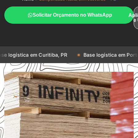
Solicitar Orçamento no WhatsApp
Apl
e
 em Curitiba, PR
Base logística em Porto Alegre, RS