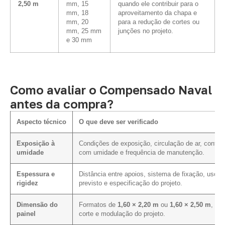
2,50 m
mm, 15
quando ele contribuir para o
mm, 18
aproveitamento da chapa e
mm, 20
para a redução de cortes ou
mm, 25 mm
junções no projeto.
e 30 mm
Como avaliar o Compensado Naval
antes da compra?
Aspecto técnico
O que deve ser verificado
Exposição à
Condições de exposição, circulação de ar, contat
umidade
com umidade e frequência de manutenção.
Espessura e
Distância entre apoios, sistema de fixação, uso
rigidez
previsto e especificação do projeto.
Dimensão do
Formatos de
1,60 × 2,20 m
ou
1,60 × 2,50 m
, pl
painel
corte e modulação do projeto.