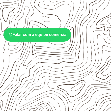
Empresas que procuram
Compensado Naval em
Araripina
devem avaliar onde a chapa será instalada, qual
será o contato com umidade e quais cuidados de
acabamento serão necessários. Espessura, formato e
quantidade também interferem na compra.
Falar com a equipe comercial
Cuidados antes e depois da aplicação
Escolha a medida considerando aplicação, apoios,
montagem e especificação técnica.
Organize o plano de corte de acordo com as
dimensões disponíveis e o aproveitamento
necessário.
Proteja cortes, furos e extremidades com a
selagem
indicada para o projeto
.
Evite contato direto com o solo, chuva, umidade