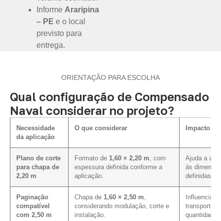
Informe
Araripina
– PE
e o local
previsto para
entrega.
ORIENTAÇÃO PARA ESCOLHA
Qual configuração de Compensado
Naval considerar no projeto?
Necessidade
O que considerar
Impacto na 
da aplicação
Plano de corte
Formato de
1,60 × 2,20 m
, com
Ajuda a alin
para chapa de
espessura definida conforme a
às dimensõe
2,20 m
aplicação.
definidas.
Paginação
Chapa de
1,60 × 2,50 m
,
Influencia o
compatível
considerando modulação, corte e
transporte, 
com 2,50 m
instalação.
quantidade 