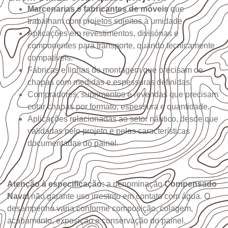
Marcenarias e fabricantes de móveis
que
trabalham com projetos sujeitos à umidade.
Aplicações em revestimentos, divisórias e
componentes para transporte, quando tecnicamente
compatíveis.
Fábricas e linhas de montagem que precisam de
chapas com medidas e espessuras definidas.
Compradores, suprimentos e revendas que precisam
cotar chapas por formato, espessura e quantidade.
Aplicações relacionadas ao setor náutico, desde que
validadas pelo projeto e pelas características
documentadas do painel.
Atenção à especificação:
a denominação
Compensado
Naval
não garante uso irrestrito em contato com água. O
desempenho varia conforme composição, colagem,
acabamento, exposição e conservação do painel.