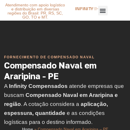
Atendimento com apoio logístico
e distribuição em diversas
regiões do Brasil: PR, RS, SC,
GO, TO e MT.
FORNECIMENTO DE COMPENSADO NAVAL
Compensado Naval em
Araripina - PE
A
Infinity Compensados
atende empresas que
buscam
Compensado Naval em Araripina e
região
. A cotação considera a
aplicação,
espessura, quantidade
e as condições
logísticas para o destino informado.
Home
»
Compensado Naval em Araripina – PE