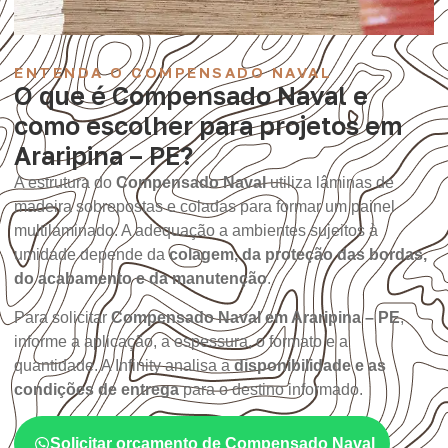
ENTENDA O COMPENSADO NAVAL
O que é Compensado Naval e
como escolher para projetos em
Araripina – PE?
A estrutura do
Compensado Naval
utiliza lâminas de
madeira sobrepostas e coladas para formar um painel
multilaminado. A adequação a ambientes sujeitos à
umidade depende da
colagem, da proteção das bordas,
do acabamento e da manutenção
.
Para solicitar
Compensado Naval em Araripina – PE
,
informe a aplicação, a espessura, o formato e a
quantidade. A Infinity analisa a
disponibilidade e as
condições de entrega
para o destino informado.
Solicitar orçamento de Compensado Naval