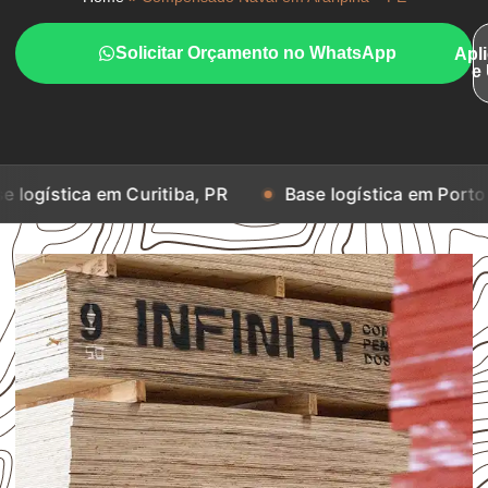
Solicitar Orçamento no WhatsApp
Apl
e
em Curitiba, PR
Base logística em Porto Alegre, RS