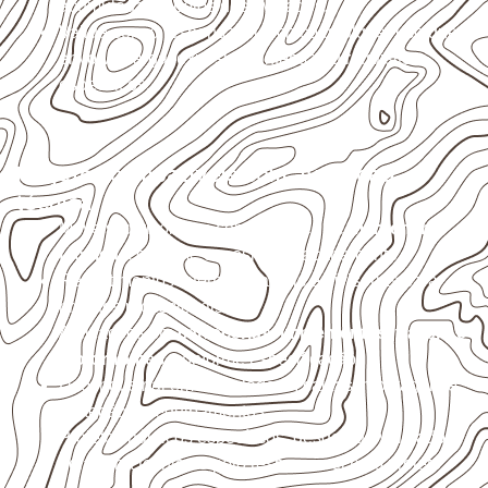
acumulada e apoios desnivelados.
Valide com o responsável técnico qualquer uso que
envolva carga, exposição intensa ou requisitos
específicos.
Projetos compatíveis com avaliação
técnica
Móveis, divisórias e componentes de
marcenaria
técnica
, conforme exposição e acabamento.
Revestimentos internos, painéis e divisórias para
projetos profissionais.
Aplicações em
carrocerias, implementos, trailers e
motorhomes
, conforme especificação.
Uso industrial em embalagens, caixas, montagem e
proteção de equipamentos.
Projetos náuticos específicos, desde que validados
pela ficha técnica e pelo responsável pelo projeto.