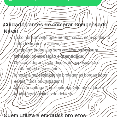
Cuidados antes de comprar Compensado
Naval
Escolher somente pelo nome “naval”, sem conferir a
ficha técnica
e a aplicação.
Comparar propostas sem verificar
espessura,
formato, composição e quantidade
.
Desconsiderar as condições de exposição e o
acabamento necessário.
Ignorar a necessidade de proteger as bordas após
cortes, furos ou usinagens.
Solicitar entrega sem confirmar volume, cidade e
condições logísticas do destino.
Quem utiliza e em quais projetos