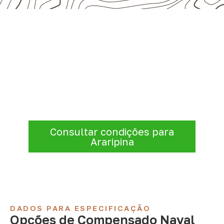
Precisa de Compensado Naval
para sua empresa?
A Infinity atende empresas que precisam de
Compensado Naval para marcenaria,
indústria, transporte e revestimentos
.
Disponibilidade, prazo e entrega são
confirmados após a análise da solicitação.
Consultar condições para
Araripina
DADOS PARA ESPECIFICAÇÃO
Opções de Compensado Naval