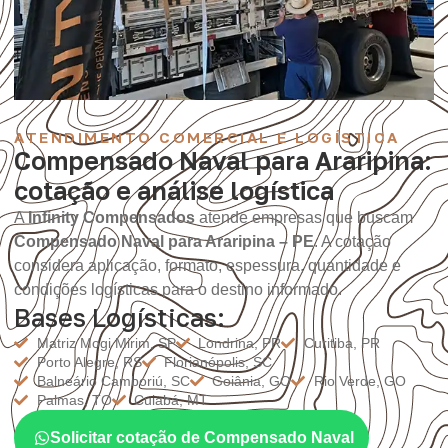
ATENDIMENTO COMERCIAL E LOGÍSTICA
Compensado Naval para Araripina:
cotação e análise logística
A
Infinity Compensados
atende empresas que buscam
Compensado Naval para Araripina – PE
. A cotação
considera aplicação, formato, espessura, quantidade e
condições logísticas para o destino informado.
Bases Logísticas:
Matriz Mogi Mirim, SP
Londrina, PR
Curitiba, PR
Porto Alegre, RS
Florianópolis, SC
Balneário Camboriú, SC
Goiânia, GO
Rio Verde, GO
Palmas, TO
Cuiabá, MT
Solicitar cotação de Compensado Naval