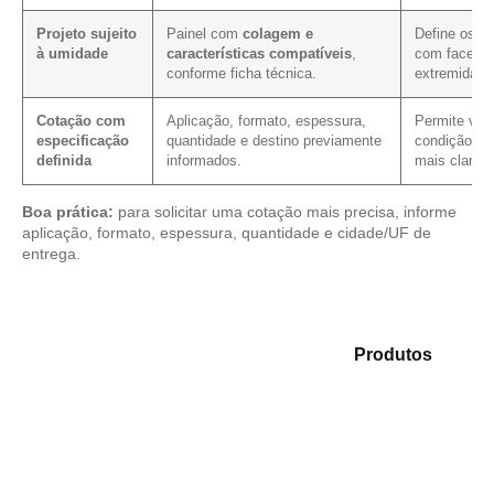
Projeto sujeito
Painel com
colagem e
Define os c
à umidade
características compatíveis
,
com faces, c
conforme ficha técnica.
extremidade
Cotação com
Aplicação, formato, espessura,
Permite verif
especificação
quantidade e destino previamente
condição co
definida
informados.
mais clareza
Boa prática:
para solicitar uma cotação mais precisa, informe
aplicação, formato, espessura, quantidade e cidade/UF de
entrega.
Analise as opções em nosso mix de
Produtos
e
identifique o material mais compatível para sua
necessidade.
Compensado Plastificado
Plastificado 2 Processos
Compensado Plywood
Madeirite Resinado Fenólico
Madeirite Resinado Cola Branca
OSB Tapume