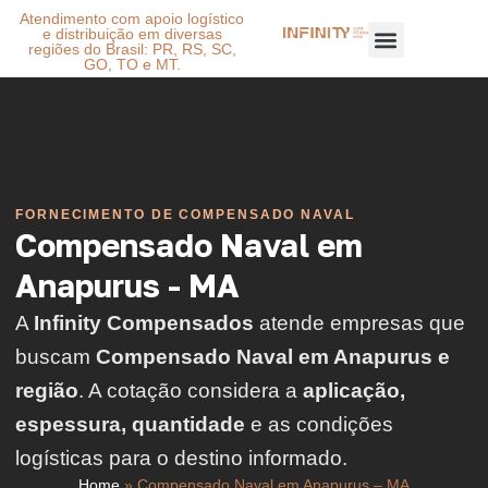
Atendimento com apoio logístico
e distribuição em diversas
regiões do Brasil: PR, RS, SC,
GO, TO e MT.
FORNECIMENTO DE COMPENSADO NAVAL
Compensado Naval em
Anapurus - MA
A
Infinity Compensados
atende empresas que
buscam
Compensado Naval em Anapurus e
região
. A cotação considera a
aplicação,
espessura, quantidade
e as condições
logísticas para o destino informado.
Home
»
Compensado Naval em Anapurus – MA