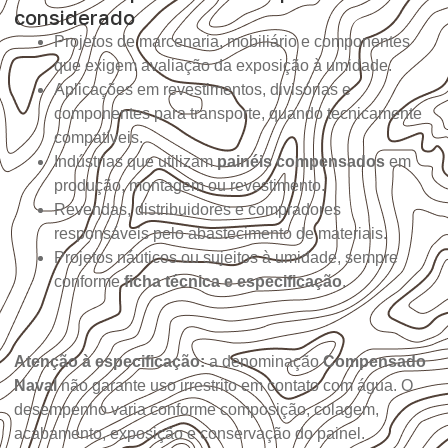
considerado
Projetos de marcenaria, mobiliário e componentes
que exigem avaliação da exposição à umidade.
Aplicações em revestimentos, divisórias e
componentes para transporte, quando tecnicamente
compatíveis.
Indústrias que utilizam
painéis compensados
em
produção, montagem ou revestimento.
Revendas, distribuidores e compradores
responsáveis pelo abastecimento de materiais.
Projetos náuticos ou sujeitos à umidade, sempre
conforme
ficha técnica e especificação
.
Atenção à especificação:
a denominação
Compensado
Naval
não garante uso irrestrito em contato com água. O
desempenho varia conforme composição, colagem,
acabamento, exposição e conservação do painel.