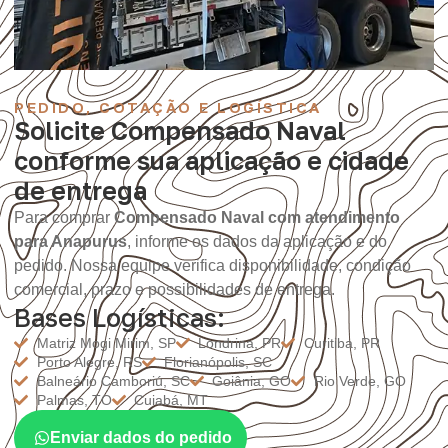
PEDIDO, COTAÇÃO E LOGÍSTICA
Solicite Compensado Naval
conforme sua aplicação e cidade
de entrega
Para comprar
Compensado Naval com atendimento
para Anapurus
, informe os dados da aplicação e do
pedido. Nossa equipe verifica disponibilidade, condição
comercial, prazo e possibilidades de entrega.
Bases Logísticas:
Matriz Mogi Mirim, SP
Londrina, PR
Curitiba, PR
Porto Alegre, RS
Florianópolis, SC
Balneário Camboriú, SC
Goiânia, GO
Rio Verde, GO
Palmas, TO
Cuiabá, MT
Enviar dados do pedido