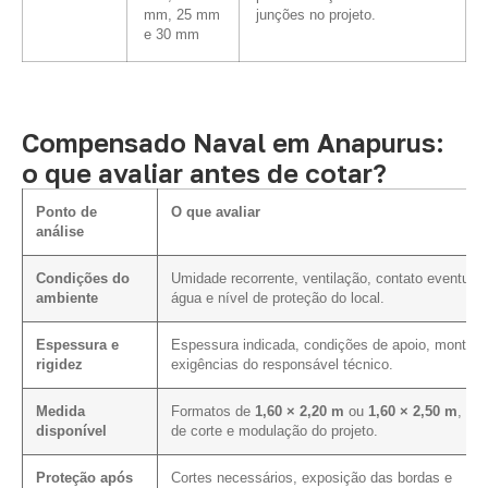
mm, 25 mm
junções no projeto.
e 30 mm
Compensado Naval em Anapurus:
o que avaliar antes de cotar?
Ponto de
O que avaliar
análise
Condições do
Umidade recorrente, ventilação, contato eventual
ambiente
água e nível de proteção do local.
Espessura e
Espessura indicada, condições de apoio, montag
rigidez
exigências do responsável técnico.
Medida
Formatos de
1,60 × 2,20 m
ou
1,60 × 2,50 m
, pla
disponível
de corte e modulação do projeto.
Proteção após
Cortes necessários, exposição das bordas e