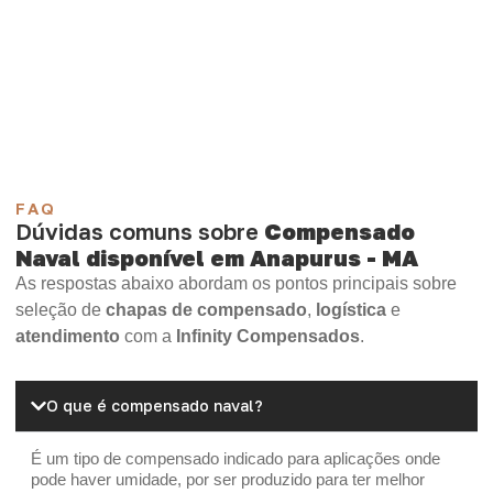
Compensado Plastificado
Plastificado 2 Processos
Compensado Plywood
Madeirite Resinado Fenólico
Madeirite Resinado Cola Branca
OSB Tapume
OSB Home Plus
OSB Induplac
FAQ
Dúvidas comuns sobre
Compensado
Naval disponível em Anapurus - MA
As respostas abaixo abordam os pontos principais sobre
seleção de
chapas de compensado
,
logística
e
atendimento
com a
Infinity Compensados
.
O que é compensado naval?
É um tipo de compensado indicado para aplicações onde
pode haver umidade, por ser produzido para ter melhor