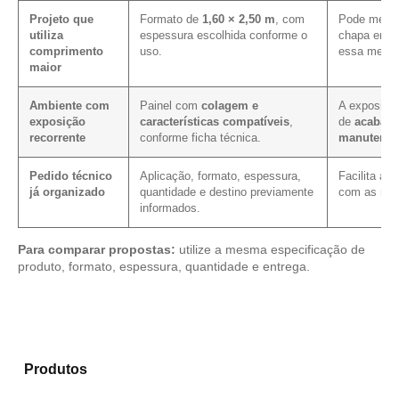
Projeto que
Formato de
1,60 × 2,50 m
, com
Pode melho
utiliza
espessura escolhida conforme o
chapa em p
comprimento
uso.
essa medid
maior
Ambiente com
Painel com
colagem e
A exposição
exposição
características compatíveis
,
de
acabame
recorrente
conforme ficha técnica.
manutenç
Pedido técnico
Aplicação, formato, espessura,
Facilita a 
já organizado
quantidade e destino previamente
com as mes
informados.
Para comparar propostas:
utilize a mesma especificação de
produto, formato, espessura, quantidade e entrega.
Compare os modelos disponíveis em nosso mix de
Produtos
e identifique o material mais indicado para
sua necessidade.