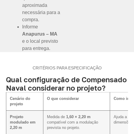
aproximada
necessária para a
compra.
Informe
Anapurus – MA
e o local previsto
para entrega.
CRITÉRIOS PARA ESPECIFICAÇÃO
Qual configuração de Compensado
Naval considerar no projeto?
Cenário do
O que considerar
Como influ
projeto
Projeto
Medida de
1,60 × 2,20 m
Ajuda a ali
modulado em
compatível com a modulação
dimensões 
2,20 m
prevista no projeto.