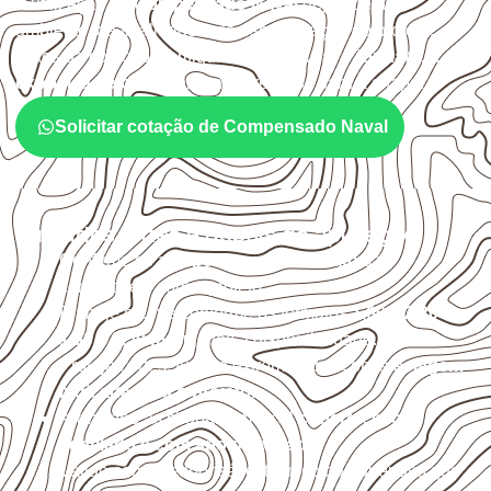
A utilização do
Compensado Naval
depende do
ambiente, da finalidade e da especificação do projeto.
Antes da cotação, verifique a
espessura, o formato, a
exposição e o acabamento
previstos para a chapa.
Solicitar cotação de Compensado Naval
Cuidados antes e depois da aplicação
Confirme se a
espessura e o formato
são
compatíveis com o projeto.
Planeje o corte conforme os formatos
1,60 × 2,20 m e
1,60 × 2,50 m
, sujeitos à disponibilidade.
Proteja cortes, furos e extremidades com a
selagem
indicada para o projeto
.
Armazene as chapas em local
coberto, seco,
ventilado e com apoio nivelado
.
Valide com o responsável técnico qualquer uso que