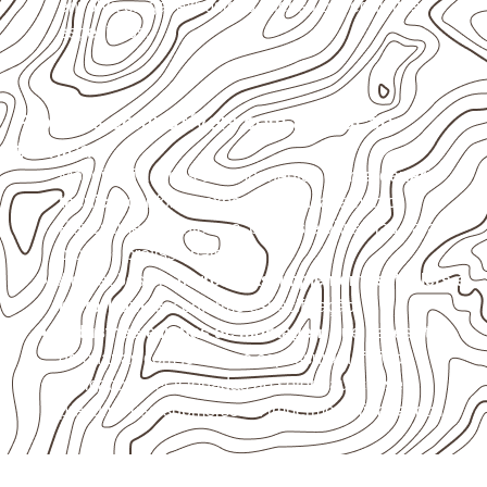
envolva carga, exposição intensa ou requisitos
específicos.
Projetos compatíveis com avaliação
técnica
Móveis, divisórias e componentes de
marcenaria
técnica
, conforme exposição e acabamento.
Revestimentos internos, painéis e divisórias para
projetos profissionais.
Aplicações em
carrocerias, implementos, trailers e
motorhomes
, conforme especificação.
Indústrias e linhas de montagem
que necessitam
de chapas com formato e espessura definidos.
Aplicações relacionadas ao setor náutico, sem
presumir uso submerso ou impermeabilidade total.