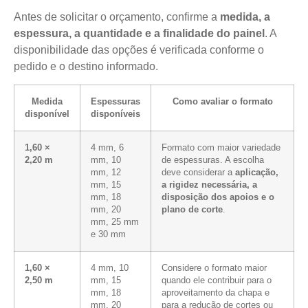
Antes de solicitar o orçamento, confirme a
medida, a
espessura, a quantidade e a finalidade do painel
. A
disponibilidade das opções é verificada conforme o
pedido e o destino informado.
Medida
Espessuras
Como avaliar o formato
disponível
disponíveis
1,60 ×
4 mm, 6
Formato com maior variedade
2,20 m
mm, 10
de espessuras. A escolha
mm, 12
deve considerar a
aplicação,
mm, 15
a rigidez necessária, a
mm, 18
disposição dos apoios e o
mm, 20
plano de corte
.
mm, 25 mm
e 30 mm
1,60 ×
4 mm, 10
Considere o formato maior
2,50 m
mm, 15
quando ele contribuir para o
mm, 18
aproveitamento da chapa e
mm, 20
para a redução de cortes ou