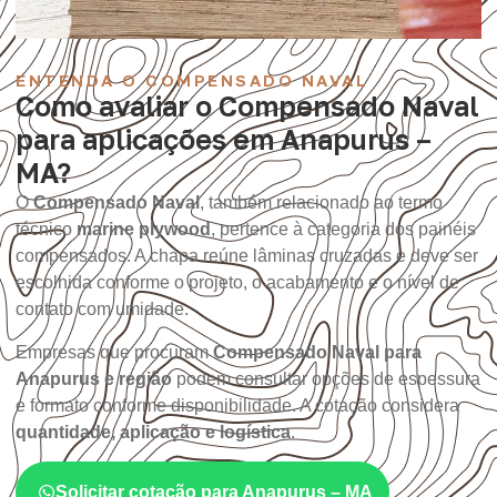
ENTENDA O COMPENSADO NAVAL
Como avaliar o Compensado Naval
para aplicações em Anapurus –
MA?
O
Compensado Naval
, também relacionado ao termo
técnico
marine plywood
, pertence à categoria dos painéis
compensados. A chapa reúne lâminas cruzadas e deve ser
escolhida conforme o projeto, o acabamento e o nível de
contato com umidade.
Empresas que procuram
Compensado Naval para
Anapurus e região
podem consultar opções de espessura
e formato conforme disponibilidade. A cotação considera
quantidade, aplicação e logística
.
Solicitar cotação para Anapurus – MA