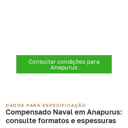
Consulte Compensado Naval
para Anapurus – MA
A Infinity atende empresas que precisam de
Compensado Naval para marcenaria,
indústria, transporte e revestimentos
.
Disponibilidade, prazo e entrega são
confirmados após a análise da solicitação.
Consultar condições para
Anapurus
DADOS PARA ESPECIFICAÇÃO
Compensado Naval em Anapurus:
consulte formatos e espessuras