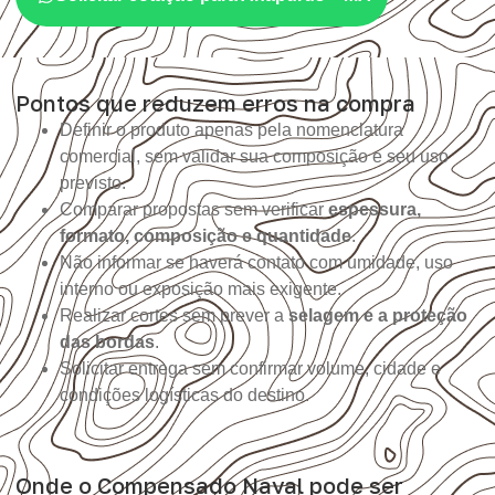
Pontos que reduzem erros na compra
Definir o produto apenas pela nomenclatura
comercial, sem validar sua composição e seu uso
previsto.
Comparar propostas sem verificar
espessura,
formato, composição e quantidade
.
Não informar se haverá contato com umidade, uso
interno ou exposição mais exigente.
Realizar cortes sem prever a
selagem e a proteção
das bordas
.
Solicitar entrega sem confirmar volume, cidade e
condições logísticas do destino.
Onde o Compensado Naval pode ser