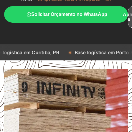
Solicitar Orçamento no WhatsApp
Apl
e
 Curitiba, PR
Base logística em Porto Alegre, RS