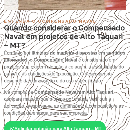
ENTENDA O COMPENSADO NAVAL
Quando considerar o Compensado
Naval em projetos de Alto Taquari
– MT?
Formado por
lâminas de madeira dispostas em sentidos
alternados
, o
Compensado Naval
é considerado em
projetos que exigem atenção à colagem, à estabilidade do
painel e às condições de exposição. O desempenho
depende da composição e do uso especificado.
Na compra de
Compensado Naval em Alto Taquari
,
compare mais do que o preço por chapa. Verifique a
aplicação, a espessura, as dimensões, a composição e as
condições de entrega para sua empresa.
Solicitar cotação para Alto Taquari – MT