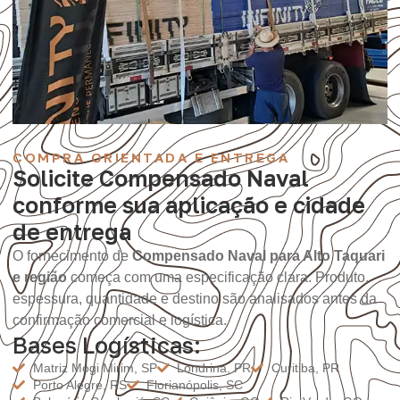
COMPRA ORIENTADA E ENTREGA
Solicite Compensado Naval
conforme sua aplicação e cidade
de entrega
O fornecimento de
Compensado Naval para Alto Taquari
e região
começa com uma especificação clara. Produto,
espessura, quantidade e destino são analisados antes da
confirmação comercial e logística.
Bases Logísticas:
Matriz Mogi Mirim, SP
Londrina, PR
Curitiba, PR
Porto Alegre, RS
Florianópolis, SC