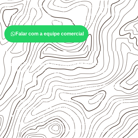
será o contato com umidade e quais cuidados de
acabamento serão necessários. Espessura, formato e
quantidade também interferem na compra.
Falar com a equipe comercial
O que interfere no desempenho
Confirme se a
espessura e o formato
são
compatíveis com o projeto.
Planeje o corte conforme os formatos
1,60 × 2,20 m e
1,60 × 2,50 m
, sujeitos à disponibilidade.
Proteja cortes, furos e extremidades com a
selagem
indicada para o projeto
.
Evite contato direto com o solo, chuva, umidade
acumulada e apoios desnivelados.
Valide com o responsável técnico qualquer uso que
envolva carga, exposição intensa ou requisitos