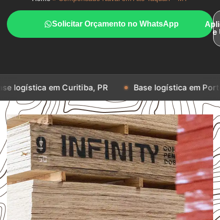
Solicitar Orçamento no WhatsApp
Apl
e
a em Curitiba, PR
Base logística em Porto Alegre, RS