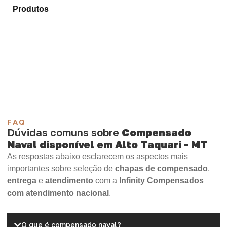
Produtos
e selecione o material mais adequado para
sua necessidade.
Compensado Plastificado
Plastificado 2 Processos
Compensado Plywood
Madeirite Resinado Fenólico
Madeirite Resinado Cola Branca
OSB Tapume
OSB Home Plus
OSB Induplac
FAQ
Dúvidas comuns sobre
Compensado
Naval disponível em Alto Taquari - MT
As respostas abaixo esclarecem os aspectos mais
importantes sobre seleção de
chapas de compensado
,
entrega
e
atendimento
com a
Infinity Compensados
com atendimento nacional
.
O que é compensado naval?