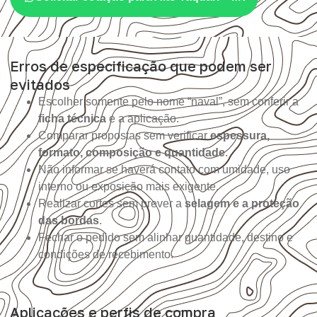
Erros de especificação que podem ser
evitados
Escolher somente pelo nome “naval”, sem conferir a
ficha técnica
e a aplicação.
Comparar propostas sem verificar
espessura,
formato, composição e quantidade
.
Não informar se haverá contato com umidade, uso
interno ou exposição mais exigente.
Realizar cortes sem prever a
selagem e a proteção
das bordas
.
Fechar o pedido sem alinhar quantidade, destino e
condições de recebimento.
Aplicações e perfis de compra