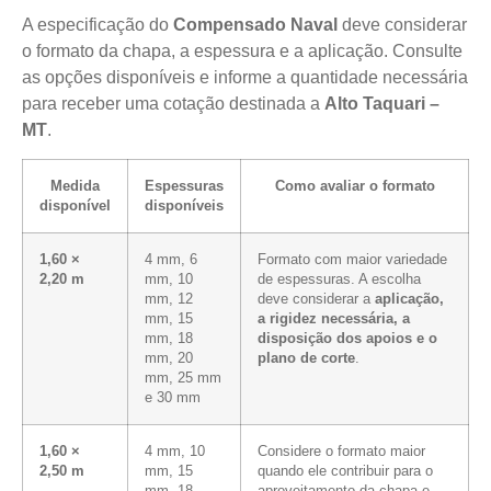
A especificação do
Compensado Naval
deve considerar
o formato da chapa, a espessura e a aplicação. Consulte
as opções disponíveis e informe a quantidade necessária
para receber uma cotação destinada a
Alto Taquari –
MT
.
Medida
Espessuras
Como avaliar o formato
disponível
disponíveis
1,60 ×
4 mm, 6
Formato com maior variedade
2,20 m
mm, 10
de espessuras. A escolha
mm, 12
deve considerar a
aplicação,
mm, 15
a rigidez necessária, a
mm, 18
disposição dos apoios e o
mm, 20
plano de corte
.
mm, 25 mm
e 30 mm
1,60 ×
4 mm, 10
Considere o formato maior
2,50 m
mm, 15
quando ele contribuir para o