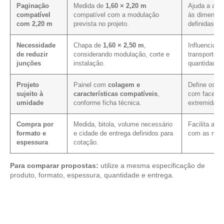
Paginação
Medida de
1,60 × 2,20 m
Ajuda a alin
compatível
compatível com a modulação
às dimensõe
com 2,20 m
prevista no projeto.
definidas.
Necessidade
Chapa de
1,60 × 2,50 m
,
Influencia o
de reduzir
considerando modulação, corte e
transporte, 
junções
instalação.
quantidade 
Projeto
Painel com
colagem e
Define os c
sujeito à
características compatíveis
,
com faces, c
umidade
conforme ficha técnica.
extremidade
Compra por
Medida, bitola, volume necessário
Facilita a 
formato e
e cidade de entrega definidos para
com as mes
espessura
cotação.
Para comparar propostas:
utilize a mesma especificação de
produto, formato, espessura, quantidade e entrega.
Analise os modelos disponíveis em nosso portfólio de