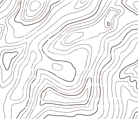
específicos.
Aplicações relacionadas
Marcenaria e fabricação de móveis
destinados a
ambientes sujeitos à umidade.
Revestimentos internos, painéis e divisórias para
projetos profissionais.
Projetos de transporte que utilizam chapas em
revestimentos e componentes internos.
Uso industrial em embalagens, caixas, montagem e
proteção de equipamentos.
Projetos náuticos específicos, desde que validados
pela ficha técnica e pelo responsável pelo projeto.