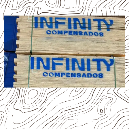
ESCOLHA CONFORME A APLICAÇÃO
Onde utilizar Compensado Naval
em projetos de Alto Taquari – MT?
Empresas que procuram
Compensado Naval em Alto
Taquari
devem avaliar onde a chapa será instalada, qual