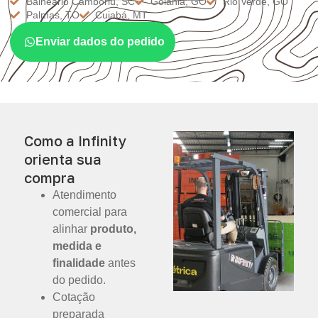
Balneário Camboriú, SC
Goiânia, GO
Rio Verde, GO
Palmas, TO
Cuiabá, MT
Enviar dados do pedido
Como a Infinity
orienta sua
compra
Atendimento
comercial para
alinhar
produto,
medida e
finalidade
antes
do pedido.
Cotação
preparada