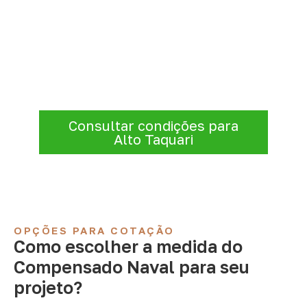
Precisa de Compensado Naval
para sua empresa?
Consulte opções de
Compensado Naval
conforme a finalidade do projeto. Nossa
equipe comercial ajuda a organizar medidas,
volume e condições de atendimento para
sua região.
Consultar condições para
Alto Taquari
OPÇÕES PARA COTAÇÃO
Como escolher a medida do
Compensado Naval para seu
projeto?