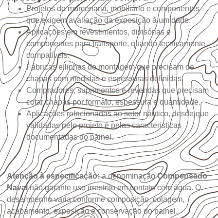
Projetos de marcenaria, mobiliário e componentes
que exigem avaliação da exposição à umidade.
Aplicações em revestimentos, divisórias e
componentes para transporte, quando tecnicamente
compatíveis.
Fábricas e linhas de montagem que precisam de
chapas com medidas e espessuras definidas.
Compradores, suprimentos e revendas que precisam
cotar chapas por formato, espessura e quantidade.
Aplicações relacionadas ao setor náutico, desde que
validadas pelo projeto e pelas características
documentadas do painel.
Atenção à especificação:
a denominação
Compensado
Naval
não garante uso irrestrito em contato com água. O
desempenho varia conforme composição, colagem,
acabamento, exposição e conservação do painel.