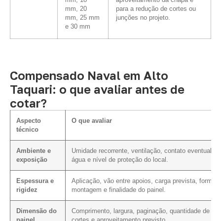
mm, 18
aproveitamento da chapa e
mm, 20
para a redução de cortes ou
mm, 25 mm
junções no projeto.
e 30 mm
Compensado Naval em Alto
Taquari: o que avaliar antes de
cotar?
Aspecto
O que avaliar
técnico
Ambiente e
Umidade recorrente, ventilação, contato eventual c
exposição
água e nível de proteção do local.
Espessura e
Aplicação, vão entre apoios, carga prevista, forma 
rigidez
montagem e finalidade do painel.
Dimensão do
Comprimento, largura, paginação, quantidade de
painel
cortes e aproveitamento previsto.