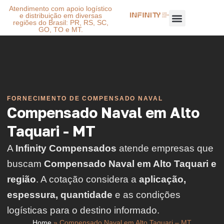
Atendimento com apoio logístico
e distribuição em diversas
regiões do Brasil: PR, RS, SC,
GO, TO e MT.
FORNECIMENTO DE COMPENSADO NAVAL
Compensado Naval em Alto
Taquari - MT
A
Infinity Compensados
atende empresas que
buscam
Compensado Naval em Alto Taquari e
região
. A cotação considera a
aplicação,
espessura, quantidade
e as condições
logísticas para o destino informado.
Home
»
Compensado Naval em Alto Taquari – MT