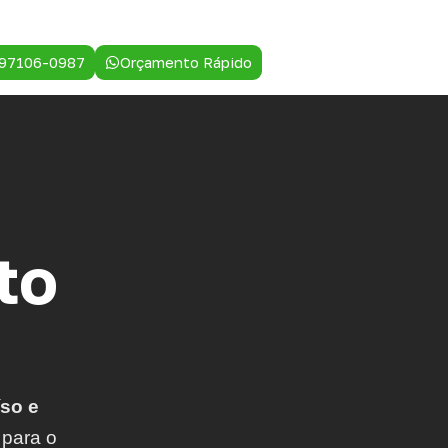
 97106-0987
Orçamento Rápido
to
so e
 para o