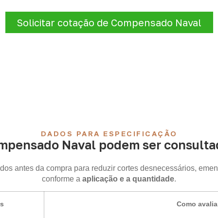
razo e entrega são confirmados após a análise da solicitaçã
Solicitar cotação de Compensado Naval
DADOS PARA ESPECIFICAÇÃO
mpensado Naval podem ser consultad
idos antes da compra para reduzir cortes desnecessários, emen
conforme a
aplicação e a quantidade
.
is
Como avalia