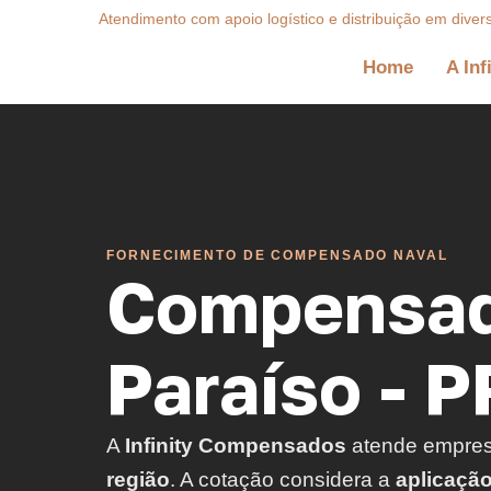
Atendimento com apoio logístico e distribuição em diver
Home
A Inf
FORNECIMENTO DE COMPENSADO NAVAL
Compensad
Paraíso - P
A
Infinity Compensados
atende empre
região
. A cotação considera a
aplicaçã