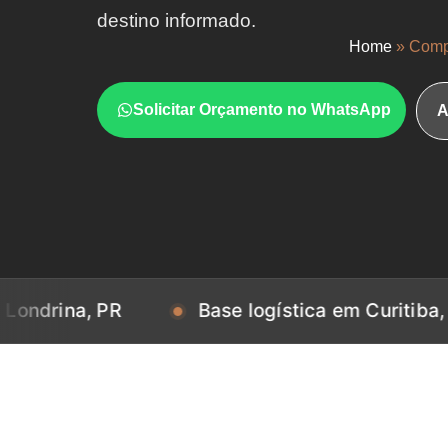
destino informado.
Home
»
Comp
Solicitar Orçamento no WhatsApp
A
, PR
Base logística em Curitiba, PR