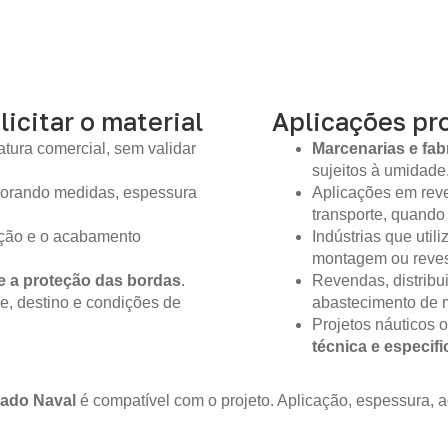
licitar o material
Aplicações pro
tura comercial, sem validar
Marcenarias e fab
sujeitos à umidade
gnorando medidas, espessura
Aplicações em reve
transporte, quando
ição e o acabamento
Indústrias que util
montagem ou reves
e a proteção das bordas
.
Revendas, distribu
e, destino e condições de
abastecimento de m
Projetos náuticos 
técnica e especif
ado Naval
é compatível com o projeto. Aplicação, espessura,