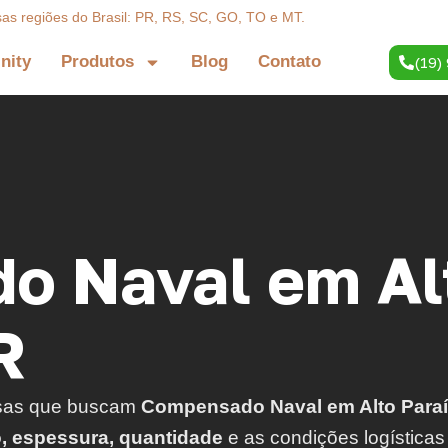
sas regiões do Brasil: PR, RS, SC, GO, TO e MT.
inity
Produtos
Blog
Contato
(19)
o Naval em Al
R
sas que buscam
Compensado Naval em Alto Paraí
o, espessura, quantidade
e as condições logísticas