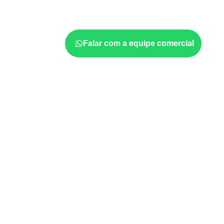
quais cuidados de acabamento serão necessá
quantidade também interferem na compra.
Falar com a equipe comercial
Projetos compatíveis com
técnica
Marcenaria e fabricação de móveis
d
sujeitos à umidade.
Revestimentos internos, painéis e divis