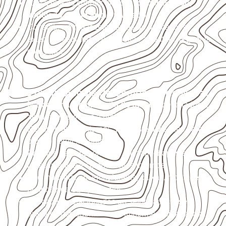
Armazene as chapas em local
coberto, seco,
ventilado e com apoio nivelado
.
Consulte a ficha técnica antes de aplicações
externas, estruturais ou sujeitas a contato frequente
com água.
Usos profissionais do Compensado Naval
Marcenaria e fabricação de móveis
destinados a
ambientes sujeitos à umidade.
Revestimentos internos, painéis e divisórias para
projetos profissionais.
Projetos de transporte que utilizam chapas em
revestimentos e componentes internos.
Uso industrial em embalagens, caixas, montagem e
proteção de equipamentos.
Aplicações relacionadas ao setor náutico, sem
presumir uso submerso ou impermeabilidade total.