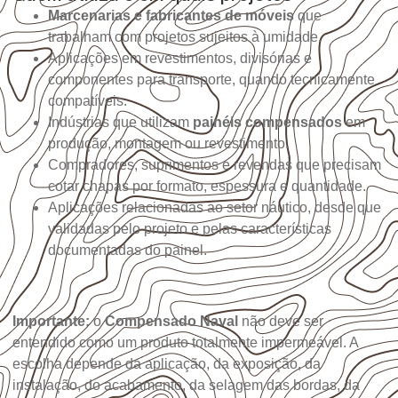
Marcenarias e fabricantes de móveis
que
trabalham com projetos sujeitos à umidade.
Aplicações em revestimentos, divisórias e
componentes para transporte, quando tecnicamente
compatíveis.
Indústrias que utilizam
painéis compensados
em
produção, montagem ou revestimento.
Compradores, suprimentos e revendas que precisam
cotar chapas por formato, espessura e quantidade.
Aplicações relacionadas ao setor náutico, desde que
validadas pelo projeto e pelas características
documentadas do painel.
Importante:
o
Compensado Naval
não deve ser
entendido como um produto totalmente impermeável. A
escolha depende da aplicação, da exposição, da
instalação, do acabamento, da selagem das bordas, da