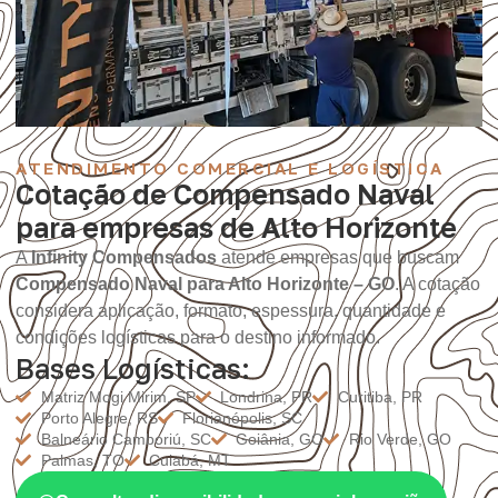
ATENDIMENTO COMERCIAL E LOGÍSTICA
Cotação de Compensado Naval
para empresas de Alto Horizonte
A
Infinity Compensados
atende empresas que buscam
Compensado Naval para Alto Horizonte – GO
. A cotação
considera aplicação, formato, espessura, quantidade e
condições logísticas para o destino informado.
Bases Logísticas:
Matriz Mogi Mirim, SP
Londrina, PR
Curitiba, PR
Porto Alegre, RS
Florianópolis, SC
Balneário Camboriú, SC
Goiânia, GO
Rio Verde, GO
Palmas, TO
Cuiabá, MT