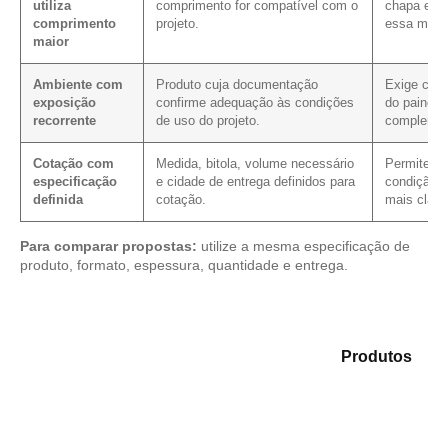
utiliza
comprimento for compatível com o
chapa em 
comprimento
projeto.
essa medi
maior
Ambiente com
Produto cuja documentação
Exige conf
exposição
confirme adequação às condições
do painel 
recorrente
de uso do projeto.
complemen
Cotação com
Medida, bitola, volume necessário
Permite ver
especificação
e cidade de entrega definidos para
condição c
definida
cotação.
mais clare
Para comparar propostas:
utilize a mesma especificação de
produto, formato, espessura, quantidade e entrega.
Explore as opções em nosso catálogo de
Produtos
e
encontre o produto mais compatível para sua
demanda.
Compensado Plastificado
Plastificado 2 Processos