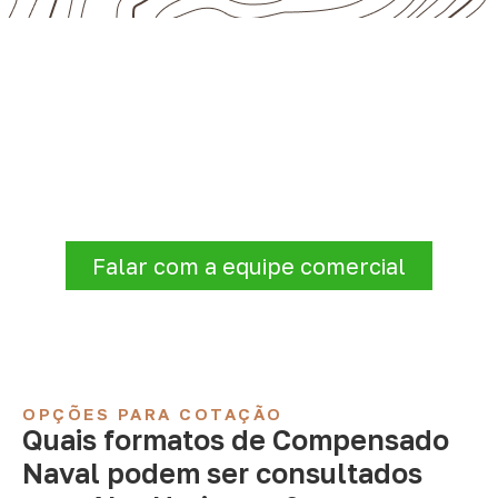
Compensado Naval para seu
projeto: consulte as opções
Antes de fechar a compra, confirme se a
espessura, o formato e a aplicação
estão alinhados à necessidade. Envie as
informações para receber uma cotação.
Falar com a equipe comercial
OPÇÕES PARA COTAÇÃO
Quais formatos de Compensado
Naval podem ser consultados