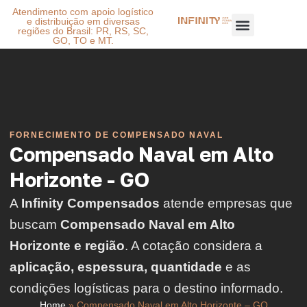
Atendimento com apoio logístico
e distribuição em diversas
regiões do Brasil: PR, RS, SC,
GO, TO e MT.
FORNECIMENTO DE COMPENSADO NAVAL
Compensado Naval em Alto
Horizonte - GO
A
Infinity Compensados
atende empresas que
buscam
Compensado Naval em Alto
Horizonte e região
. A cotação considera a
aplicação, espessura, quantidade
e as
condições logísticas para o destino informado.
Home
»
Compensado Naval em Alto Horizonte – GO