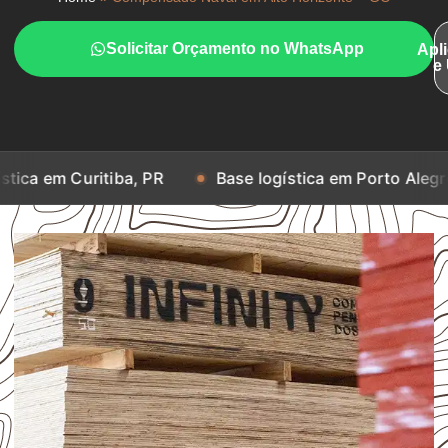
Solicitar Orçamento no WhatsApp
Apl
e
itiba, PR
Base logística em Porto Alegre, RS