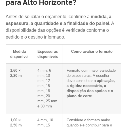
para Alto Horizonte?
Antes de solicitar o orçamento, confirme a
medida, a
espessura, a quantidade e a finalidade do painel
. A
disponibilidade das opções é verificada conforme o
pedido e o destino informado.
Medida
Espessuras
Como avaliar o formato
disponível
disponíveis
1,60 ×
4 mm, 6
Formato com maior variedade
2,20 m
mm, 10
de espessuras. A escolha
mm, 12
deve considerar a
aplicação,
mm, 15
a rigidez necessária, a
mm, 18
disposição dos apoios e o
mm, 20
plano de corte
.
mm, 25 mm
e 30 mm
1,60 ×
4 mm, 10
Considere o formato maior
2,50 m
mm, 15
quando ele contribuir para o