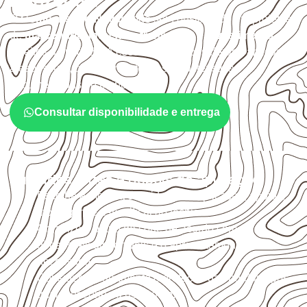
Horizonte?
O
Compensado Naval
pode ser considerado em projetos
de
marcenaria, indústria, transporte e revestimento
sujeitos à umidade. A escolha deve considerar a aplicação,
a espessura, o acabamento e as características
documentadas do painel.
Consultar disponibilidade e entrega
Cuidados antes e depois da aplicação
Escolha a medida considerando aplicação, apoios,
montagem e especificação técnica.
Organize o plano de corte de acordo com as
dimensões disponíveis e o aproveitamento
necessário.
Considere acabamento e proteção das bordas após
qualquer corte ou usinagem.