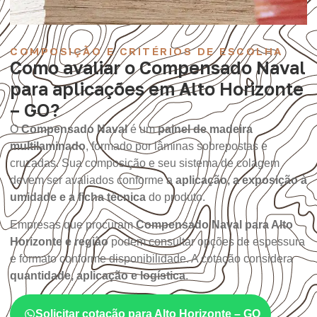
COMPOSIÇÃO E CRITÉRIOS DE ESCOLHA
Como avaliar o Compensado Naval
para aplicações em Alto Horizonte
– GO?
O
Compensado Naval
é um
painel de madeira
multilaminado
, formado por lâminas sobrepostas e
cruzadas. Sua composição e seu sistema de colagem
devem ser avaliados conforme a
aplicação, a exposição à
umidade e a ficha técnica
do produto.
Empresas que procuram
Compensado Naval para Alto
Horizonte e região
podem consultar opções de espessura
e formato conforme disponibilidade. A cotação considera
quantidade, aplicação e logística
.
Solicitar cotação para Alto Horizonte – GO