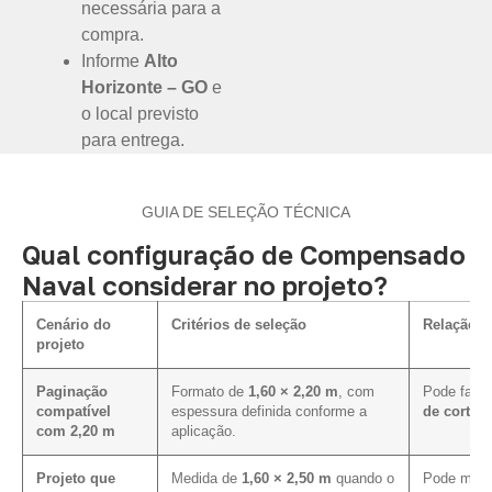
necessária para a
compra.
Informe
Alto
Horizonte – GO
e
o local previsto
para entrega.
GUIA DE SELEÇÃO TÉCNICA
Qual configuração de Compensado
Naval considerar no projeto?
Cenário do
Critérios de seleção
Relação c
projeto
Paginação
Formato de
1,60 × 2,20 m
, com
Pode facil
compatível
espessura definida conforme a
de corte 
com 2,20 m
aplicação.
Projeto que
Medida de
1,60 × 2,50 m
quando o
Pode melho