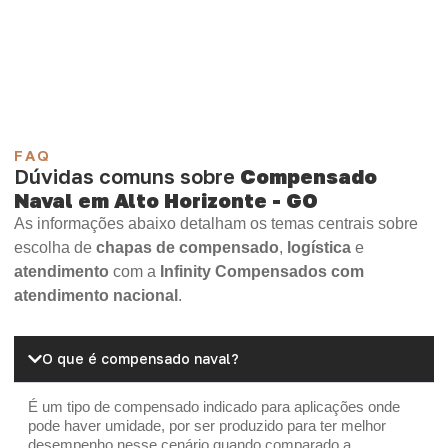
Compensado Plywood
Madeirite Resinado Fenólico
Madeirite Resinado Cola Branca
OSB Tapume
OSB Home Plus
OSB Induplac
FAQ
Dúvidas comuns sobre
Compensado
Naval em Alto Horizonte - GO
As informações abaixo detalham os temas centrais sobre
escolha de
chapas de compensado
,
logística
e
atendimento
com a
Infinity Compensados com
atendimento nacional
.
O que é compensado naval?
É um tipo de compensado indicado para aplicações onde
pode haver umidade, por ser produzido para ter melhor
desempenho nesse cenário quando comparado a