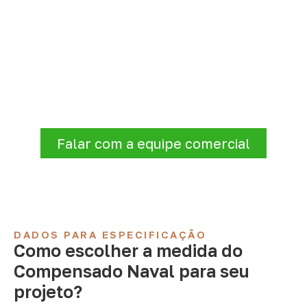
Compensado Naval para seu
projeto: consulte as opções
Consulte opções de
Compensado Naval
conforme a finalidade do projeto. Nossa
equipe comercial ajuda a organizar medidas,
volume e condições de atendimento para
sua região.
Falar com a equipe comercial
DADOS PARA ESPECIFICAÇÃO
Como escolher a medida do
Compensado Naval para seu
projeto?