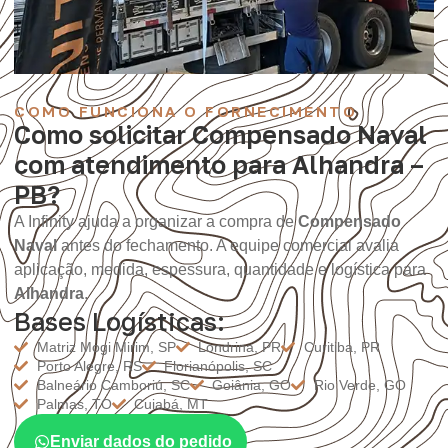
COMO FUNCIONA O FORNECIMENTO
Como solicitar Compensado Naval
com atendimento para Alhandra –
PB?
A Infinity ajuda a organizar a compra de
Compensado
Naval
antes do fechamento. A equipe comercial avalia
aplicação, medida, espessura, quantidade e logística para
Alhandra
.
Bases Logísticas:
Matriz Mogi Mirim, SP
Londrina, PR
Curitiba, PR
Porto Alegre, RS
Florianópolis, SC
Balneário Camboriú, SC
Goiânia, GO
Rio Verde, GO
Palmas, TO
Cuiabá, MT
Enviar dados do pedido