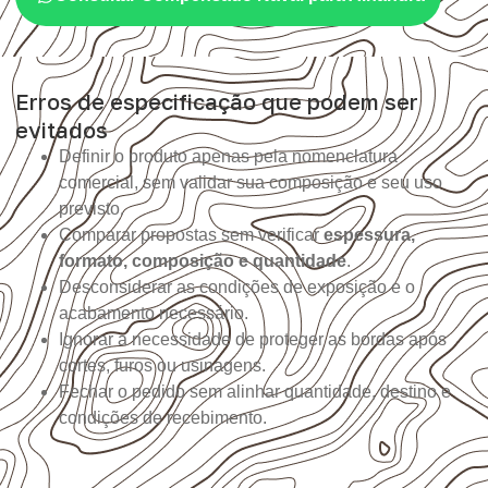
Erros de especificação que podem ser
evitados
Definir o produto apenas pela nomenclatura
comercial, sem validar sua composição e seu uso
previsto.
Comparar propostas sem verificar
espessura,
formato, composição e quantidade
.
Desconsiderar as condições de exposição e o
acabamento necessário.
Ignorar a necessidade de proteger as bordas após
cortes, furos ou usinagens.
Fechar o pedido sem alinhar quantidade, destino e
condições de recebimento.