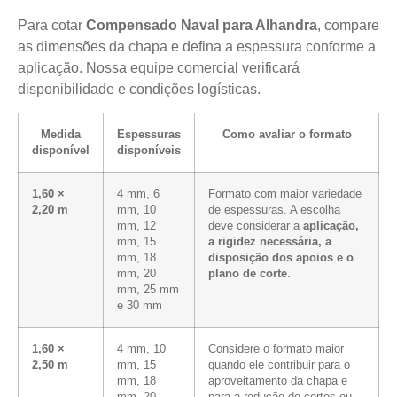
Para cotar
Compensado Naval para Alhandra
, compare
as dimensões da chapa e defina a espessura conforme a
aplicação. Nossa equipe comercial verificará
disponibilidade e condições logísticas.
Medida
Espessuras
Como avaliar o formato
disponível
disponíveis
1,60 ×
4 mm, 6
Formato com maior variedade
2,20 m
mm, 10
de espessuras. A escolha
mm, 12
deve considerar a
aplicação,
mm, 15
a rigidez necessária, a
mm, 18
disposição dos apoios e o
mm, 20
plano de corte
.
mm, 25 mm
e 30 mm
1,60 ×
4 mm, 10
Considere o formato maior
2,50 m
mm, 15
quando ele contribuir para o
mm, 18
aproveitamento da chapa e