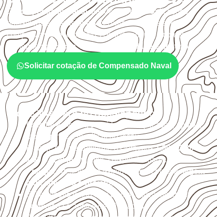
O
Compensado Naval
atende diferentes aplicações
profissionais, desde que suas características sejam
compatíveis com o projeto. A Infinity orienta a compra
conforme
aplicação, medida, quantidade e destino
.
Solicitar cotação de Compensado Naval
O que interfere no desempenho
Escolha a medida considerando aplicação, apoios,
montagem e especificação técnica.
Planeje o corte conforme os formatos
1,60 × 2,20 m e
1,60 × 2,50 m
, sujeitos à disponibilidade.
Proteja cortes, furos e extremidades com a
selagem
indicada para o projeto
.
Evite contato direto com o solo, chuva, umidade
acumulada e apoios desnivelados.