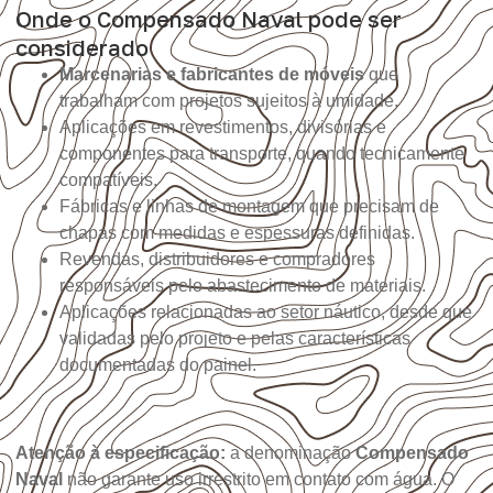
Onde o Compensado Naval pode ser
considerado
Marcenarias e fabricantes de móveis
que
trabalham com projetos sujeitos à umidade.
Aplicações em revestimentos, divisórias e
componentes para transporte, quando tecnicamente
compatíveis.
Fábricas e linhas de montagem que precisam de
chapas com medidas e espessuras definidas.
Revendas, distribuidores e compradores
responsáveis pelo abastecimento de materiais.
Aplicações relacionadas ao setor náutico, desde que
validadas pelo projeto e pelas características
documentadas do painel.
Atenção à especificação:
a denominação
Compensado
Naval
não garante uso irrestrito em contato com água. O