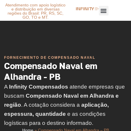
Atendimento com apoio logístico
e distribuição em diversas
regiões do Brasil: PR, RS, SC,
GO, TO e MT.
FORNECIMENTO DE COMPENSADO NAVAL
Compensado Naval em
Alhandra - PB
A
Infinity Compensados
atende empresas que
buscam
Compensado Naval em Alhandra e
região
. A cotação considera a
aplicação,
espessura, quantidade
e as condições
logísticas para o destino informado.
Home
»
Compensado Naval em Alhandra – PB