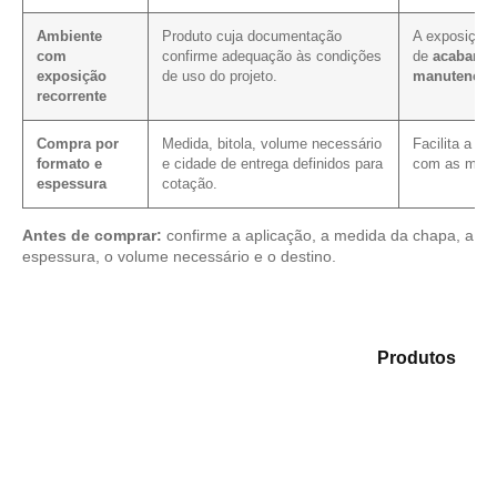
Ambiente
Produto cuja documentação
A exposição 
com
confirme adequação às condições
de
acabamen
exposição
de uso do projeto.
manutenção
recorrente
Compra por
Medida, bitola, volume necessário
Facilita a c
formato e
e cidade de entrega definidos para
com as mesm
espessura
cotação.
Antes de comprar:
confirme a aplicação, a medida da chapa, a
espessura, o volume necessário e o destino.
Analise as opções em nosso catálogo de
Produtos
e
identifique o tipo de chapa mais compatível para sua
demanda.
Compensado Plastificado
Plastificado 2 Processos
Compensado Plywood
Madeirite Resinado Fenólico
Madeirite Resinado Cola Branca
OSB Tapume