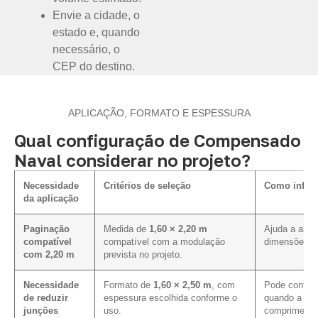
Envie a cidade, o
estado e, quando
necessário, o
CEP do destino.
APLICAÇÃO, FORMATO E ESPESSURA
Qual configuração de Compensado
Naval considerar no projeto?
Necessidade
Critérios de seleção
Como influe
da aplicação
Paginação
Medida de
1,60 × 2,20 m
Ajuda a alin
compatível
compatível com a modulação
dimensões pr
com 2,20 m
prevista no projeto.
Necessidade
Formato de
1,60 × 2,50 m
, com
Pode contrib
de reduzir
espessura escolhida conforme o
quando a pag
junções
uso.
comprimento 