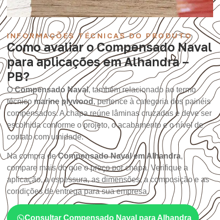
INFORMAÇÕES TÉCNICAS DO PRODUTO
Como avaliar o Compensado Naval
para aplicações em Alhandra –
PB?
O
Compensado Naval
, também relacionado ao termo
técnico
marine plywood
, pertence à categoria dos painéis
compensados. A chapa reúne lâminas cruzadas e deve ser
escolhida conforme o projeto, o acabamento e o nível de
contato com umidade.
Na compra de
Compensado Naval em Alhandra
,
compare mais do que o preço por chapa. Verifique a
aplicação, a espessura, as dimensões, a composição e as
condições de entrega para sua empresa.
Consultar Compensado Naval para Alhandra