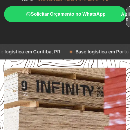
Solicitar Orçamento no WhatsApp
Apl
e
em Curitiba, PR
Base logística em Porto Alegre, RS