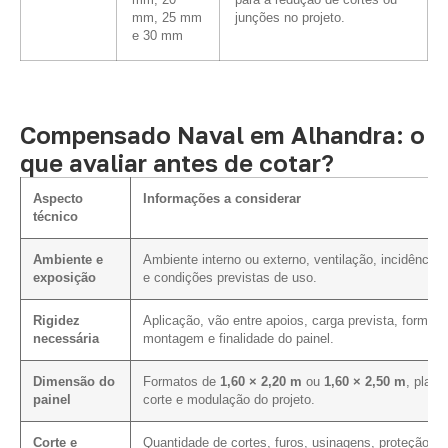
mm, 20
para a redução de cortes ou
mm, 25 mm
junções no projeto.
e 30 mm
Compensado Naval em Alhandra: o
que avaliar antes de cotar?
Aspecto
Informações a considerar
técnico
Ambiente e
Ambiente interno ou externo, ventilação, incidência 
exposição
e condições previstas de uso.
Rigidez
Aplicação, vão entre apoios, carga prevista, forma d
necessária
montagem e finalidade do painel.
Dimensão do
Formatos de
1,60 × 2,20 m
ou
1,60 × 2,50 m
, plano
painel
corte e modulação do projeto.
Corte e
Quantidade de cortes, furos, usinagens, proteção d