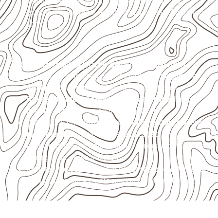
Consulte a ficha técnica antes de aplicações
externas, estruturais ou sujeitas a contato frequente
com água.
Onde o produto pode ser considerado
Móveis, divisórias e componentes de
marcenaria
técnica
, conforme exposição e acabamento.
Revestimentos, paredes, pisos e divisórias
,
quando compatíveis com a ficha técnica.
Aplicações em
carrocerias, implementos, trailers e
motorhomes
, conforme especificação.
Uso industrial em embalagens, caixas, montagem e
proteção de equipamentos.
Projetos náuticos específicos, desde que validados
pela ficha técnica e pelo responsável pelo projeto.