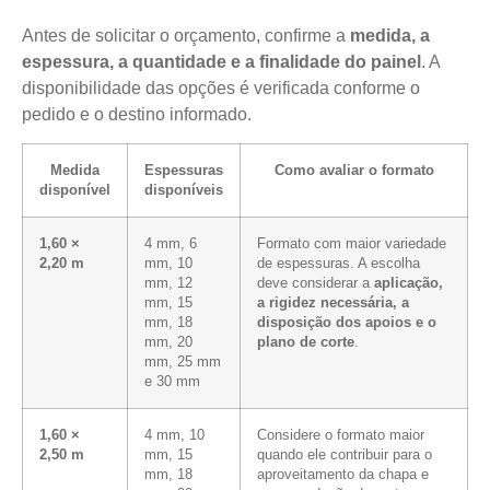
Antes de solicitar o orçamento, confirme a
medida, a
espessura, a quantidade e a finalidade do painel
. A
disponibilidade das opções é verificada conforme o
pedido e o destino informado.
Medida
Espessuras
Como avaliar o formato
disponível
disponíveis
1,60 ×
4 mm, 6
Formato com maior variedade
2,20 m
mm, 10
de espessuras. A escolha
mm, 12
deve considerar a
aplicação,
mm, 15
a rigidez necessária, a
mm, 18
disposição dos apoios e o
mm, 20
plano de corte
.
mm, 25 mm
e 30 mm
1,60 ×
4 mm, 10
Considere o formato maior
2,50 m
mm, 15
quando ele contribuir para o
mm, 18
aproveitamento da chapa e