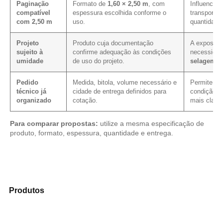
Paginação
Formato de
1,60 × 2,50 m
, com
Influencia 
compatível
espessura escolhida conforme o
transporte,
com 2,50 m
uso.
quantidade
Projeto
Produto cuja documentação
A exposição
sujeito à
confirme adequação às condições
necessida
umidade
de uso do projeto.
selagem e
Pedido
Medida, bitola, volume necessário e
Permite ver
técnico já
cidade de entrega definidos para
condição c
organizado
cotação.
mais clarez
Para comparar propostas:
utilize a mesma especificação de
produto, formato, espessura, quantidade e entrega.
Explore os modelos disponíveis em nosso mix de
Produtos
e identifique o produto mais compatível para
sua necessidade.
Compensado Plastificado
Plastificado 2 Processos