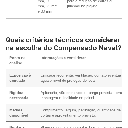
mm, 20
para a redução de cortes ou
mm, 25 mm
junções no projeto.
e 30 mm
Quais critérios técnicos considerar
na escolha do Compensado Naval?
Ponto de
Informações a considerar
análise
Exposição à
Umidade recorrente, ventilação, contato eventual c
umidade
água e nível de proteção do local.
Rigidez
Aplicação, vão entre apoios, carga prevista, forma d
necessária
montagem e finalidade do painel.
Medida
Comprimento, largura, paginação, quantidade de
disponível
cortes e aproveitamento previsto.
Bordas e
Plano de corte, selagem das bordas, pintura, verniz