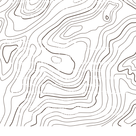
Valide com o responsável técnico qualquer uso que
envolva carga, exposição intensa ou requisitos
específicos.
Aplicações relacionadas
Marcenaria e fabricação de móveis
destinados a
ambientes sujeitos à umidade.
Revestimentos, paredes, pisos e divisórias
,
quando compatíveis com a ficha técnica.
Projetos de transporte que utilizam chapas em
revestimentos e componentes internos.
Uso industrial em embalagens, caixas, montagem e
proteção de equipamentos.
Aplicações relacionadas ao setor náutico, sem
presumir uso submerso ou impermeabilidade total.