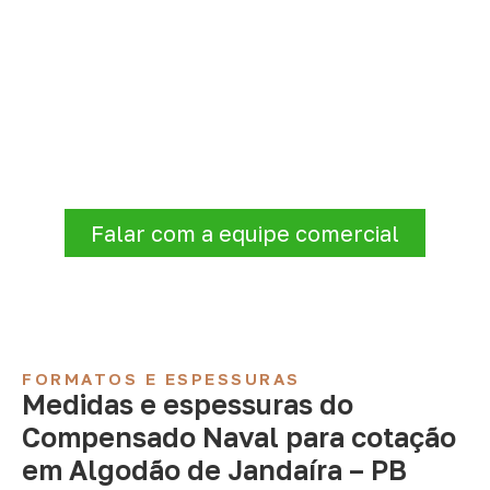
Compensado Naval para seu
projeto: consulte as opções
Consulte opções de
Compensado Naval
conforme a finalidade do projeto. Nossa
equipe comercial ajuda a organizar medidas,
volume e condições de atendimento para
sua região.
Falar com a equipe comercial
FORMATOS E ESPESSURAS
Medidas e espessuras do
Compensado Naval para cotação
em Algodão de Jandaíra – PB