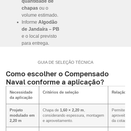
quantidade de
chapas
ou o
volume estimado.
Informe
Algodão
de Jandaíra – PB
e o local previsto
para entrega.
GUIA DE SELEÇÃO TÉCNICA
Como escolher o Compensado
Naval conforme a aplicação?
Necessidade
Critérios de seleção
Relação c
da aplicação
Projeto
Chapa de
1,60 × 2,20 m
,
Permite ava
modulado em
considerando espessura, montagem
aproveitam
2,20 m
e aproveitamento.
da cotação