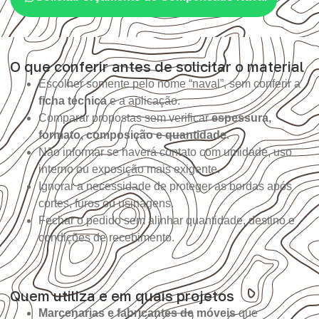
O que conferir antes de solicitar o material
Escolher somente pelo nome “naval”, sem conferir a
ficha técnica
e a aplicação.
Comparar propostas sem verificar
espessura,
formato, composição e quantidade
.
Não informar se haverá contato com umidade, uso
interno ou exposição mais exigente.
Ignorar a necessidade de proteger as bordas após
cortes, furos ou usinagens.
Fechar o pedido sem alinhar quantidade, destino e
condições de recebimento.
Quem utiliza e em quais projetos
Marcenarias e fabricantes de móveis
que