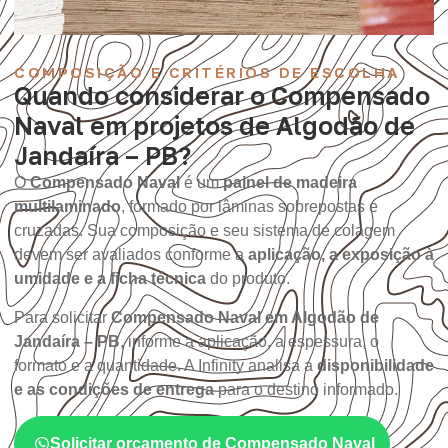
COMPOSIÇÃO E CRITÉRIOS DE ESCOLHA
Quando considerar o Compensado
Naval em projetos de Algodão de
Jandaíra – PB?
O
Compensado Naval
é um
painel de madeira
multilaminado
, formado por lâminas sobrepostas e
cruzadas. Sua composição e seu sistema de colagem
devem ser avaliados conforme a
aplicação, a exposição à
umidade e a ficha técnica
do produto.
Para solicitar
Compensado Naval em Algodão de
Jandaíra – PB
, informe a aplicação, a espessura, o
formato e a quantidade. A Infinity analisa a
disponibilidade
e as condições de entrega
para o destino informado.
Solicitar orçamento de Compensado Naval