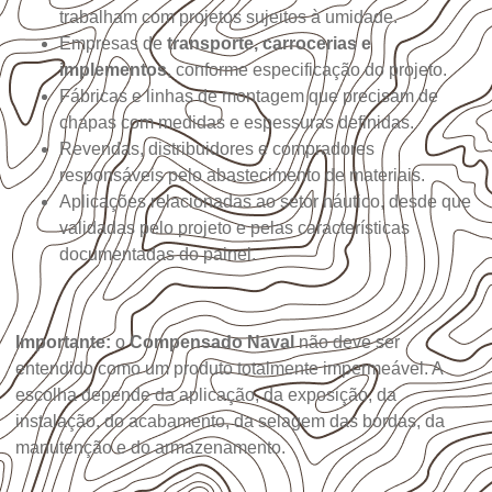
trabalham com projetos sujeitos à umidade.
Empresas de
transporte, carrocerias e
implementos
, conforme especificação do projeto.
Fábricas e linhas de montagem que precisam de
chapas com medidas e espessuras definidas.
Revendas, distribuidores e compradores
responsáveis pelo abastecimento de materiais.
Aplicações relacionadas ao setor náutico, desde que
validadas pelo projeto e pelas características
documentadas do painel.
Importante:
o
Compensado Naval
não deve ser
entendido como um produto totalmente impermeável. A
escolha depende da aplicação, da exposição, da
instalação, do acabamento, da selagem das bordas, da
manutenção e do armazenamento.