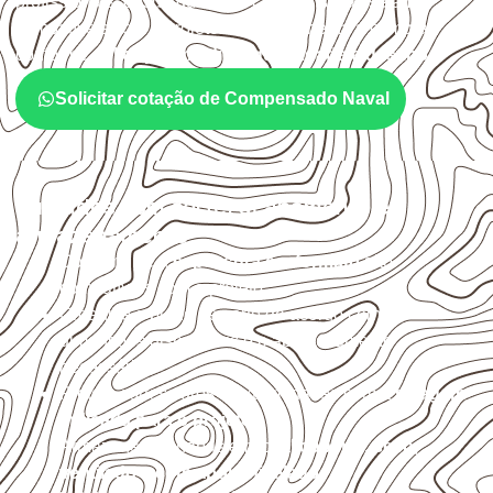
profissionais, desde que suas características sejam
compatíveis com o projeto. A Infinity orienta a compra
conforme
aplicação, medida, quantidade e destino
.
Solicitar cotação de Compensado Naval
Cuidados com corte, acabamento e
armazenamento
Confirme se a
espessura e o formato
são
compatíveis com o projeto.
Organize o plano de corte de acordo com as
dimensões disponíveis e o aproveitamento
necessário.
Proteja cortes, furos e extremidades com a
selagem
indicada para o projeto
.
Armazene as chapas em local
coberto, seco,
ventilado e com apoio nivelado
.