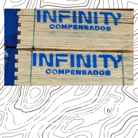
UTILIZAÇÃO E CUIDADOS DO PRODUTO
Quais aplicações podem utilizar
Compensado Naval em Algodão
de Jandaíra – PB?
O
Compensado Naval
atende diferentes aplicações