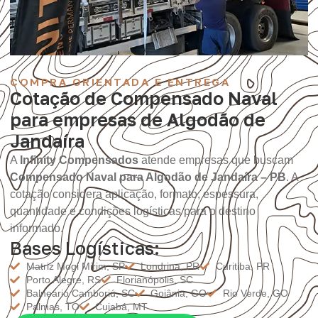
COMPRA ORIENTADA E ENTREGA
Cotação de Compensado Naval
para empresas de Algodão de
Jandaíra
A
Infinity Compensados
atende empresas que buscam
Compensado Naval para Algodão de Jandaíra – PB
. A
cotação considera aplicação, formato, espessura,
quantidade e condições logísticas para o destino
informado.
Bases Logísticas:
Matriz Mogi Mirim, SP
Londrina, PR
Curitiba, PR
Porto Alegre, RS
Florianópolis, SC
Balneário Camboriú, SC
Goiânia, GO
Rio Verde, GO
Palmas, TO
Cuiabá, MT