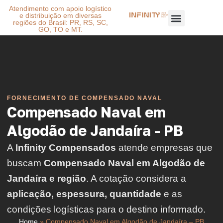
Atendimento com apoio logístico
e distribuição em diversas
regiões do Brasil: PR, RS, SC,
GO, TO e MT.
FORNECIMENTO DE COMPENSADO NAVAL
Compensado Naval em
Algodão de Jandaíra - PB
A
Infinity Compensados
atende empresas que
buscam
Compensado Naval em Algodão de
Jandaíra e região
. A cotação considera a
aplicação, espessura, quantidade
e as
condições logísticas para o destino informado.
Home
»
Compensado Naval em Algodão de Jandaíra – PB