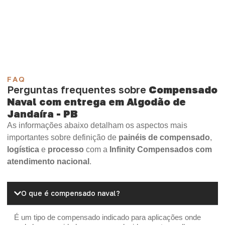
Compensado Plywood
Madeirite Resinado Fenólico
Madeirite Resinado Cola Branca
OSB Tapume
OSB Home Plus
OSB Induplac
FAQ
Perguntas frequentes sobre
Compensado
Naval com entrega em Algodão de
Jandaíra - PB
As informações abaixo detalham os aspectos mais
importantes sobre definição de
painéis de compensado
,
logística
e
processo
com a
Infinity Compensados com
atendimento nacional
.
O que é compensado naval?
É um tipo de compensado indicado para aplicações onde