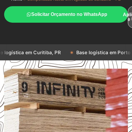
Solicitar Orçamento no WhatsApp
Apl
e
em Curitiba, PR
Base logística em Porto Alegre, RS