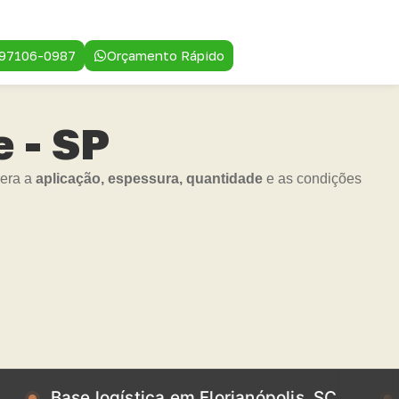
 97106-0987
Orçamento Rápido
 - SP
dera a
aplicação, espessura, quantidade
e as condições
se logística em Florianópolis, SC
Base lo