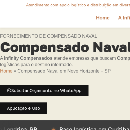
Atendimento com apoio logístico e distribuição em diver
Home
A Inf
FORNECIMENTO DE COMPENSADO NAVAL
Compensado Naval 
A
Infinity Compensados
atende empresas que buscam
Compe
logísticas para o destino informado.
Home
»
Compensado Naval em Novo Horizonte – SP
Solicitar Orçamento no WhatsApp
Aplicação e Uso
na, PR
Base logística em Curitiba, PR