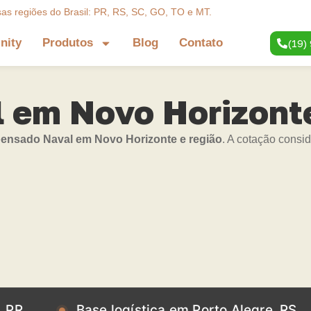
sas regiões do Brasil: PR, RS, SC, GO, TO e MT.
inity
Produtos
Blog
Contato
(19)
em Novo Horizonte
nsado Naval em Novo Horizonte e região
. A cotação consi
Base logística em Porto Alegre, RS
Ba