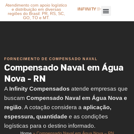
Atendimento com apoio logístico
e distribuição em diversas
regiões do Brasil: PR, RS, SC,
GO, TO e MT.
FORNECIMENTO DE COMPENSADO NAVAL
Compensado Naval em Água
Nova - RN
A
Infinity Compensados
atende empresas que
buscam
Compensado Naval em Água Nova e
região
. A cotação considera a
aplicação,
espessura, quantidade
e as condições
logísticas para o destino informado.
Home
»
Compensado Naval em Água Nova – RN