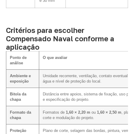
e 30 mm
Critérios para escolher
Compensado Naval conforme a
aplicação
Ponto de
O que avaliar
análise
Ambiente e
Umidade recorrente, ventilação, contato eventual c
exposição
água e nível de proteção do local.
Bitola da
Distância entre apoios, sistema de fixação, uso prev
chapa
e especificação do projeto.
Formato da
Formatos de
1,60 × 2,20 m
ou
1,60 × 2,50 m
, plano
chapa
corte e modulação do projeto.
Proteção
Plano de corte, selagem das bordas, pintura, verniz