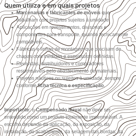
Quem utiliza e em quais projetos
Marcenarias e fabricantes de móveis
que
trabalham com projetos sujeitos à umidade.
Aplicações em revestimentos, divisórias e
componentes para transporte, quando tecnicamente
compatíveis.
Fábricas e linhas de montagem que precisam de
chapas com medidas e espessuras definidas.
Revendas, distribuidores e compradores
responsáveis pelo abastecimento de materiais.
Projetos náuticos ou sujeitos à umidade, sempre
conforme
ficha técnica e especificação
.
Importante:
o
Compensado Naval
não deve ser
entendido como um produto totalmente impermeável. A
escolha depende da aplicação, da exposição, da
instalação, do acabamento, da selagem das bordas, da