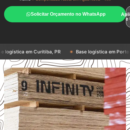
Solicitar Orçamento no WhatsApp
Apl
e
em Curitiba, PR
Base logística em Porto Alegre, RS