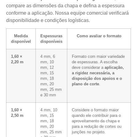
compare as dimensões da chapa e defina a espessura
conforme a aplicação. Nossa equipe comercial verificará
disponibilidade e condições logísticas.
Medida
Espessuras
Como avaliar o formato
disponível
disponíveis
1,60 ×
4 mm, 6
Formato com maior variedade
2,20 m
mm, 10
de espessuras. A escolha
mm, 12
deve considerar a
aplicação,
mm, 15
a rigidez necessária, a
mm, 18
disposição dos apoios e o
mm, 20
plano de corte
.
mm, 25 mm
e 30 mm
1,60 ×
4 mm, 10
Considere o formato maior
2,50 m
mm, 15
quando ele contribuir para o
mm, 18
aproveitamento da chapa e
mm, 20
para a redução de cortes ou
mm, 25 mm
junções no projeto.