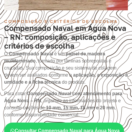
COMPOSIÇÃO E CRITÉRIOS DE ESCOLHA
Compensado Naval em Água Nova
– RN: composição, aplicações e
critérios de escolha
O
Compensado Naval
é um
painel de madeira
multilaminado
, formado por lâminas sobrepostas e
cruzadas. Sua composição e seu sistema de colagem
devem ser avaliados conforme a
aplicação, a exposição à
umidade e a ficha técnica
do produto.
Para cotar
Compensado Naval com atendimento para
Água Nova – RN
, organize as informações do projeto e
consulte opções de
10 mm, 15 mm, 18 mm e 20 mm
,
conforme disponibilidade comercial.
Consultar Compensado Naval para Água Nova