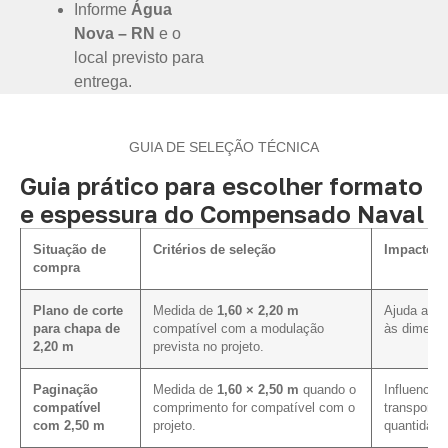
Informe
Água
Nova – RN
e o
local previsto para
entrega.
GUIA DE SELEÇÃO TÉCNICA
Guia prático para escolher formato
e espessura do Compensado Naval
Situação de
Critérios de seleção
Impacto n
compra
Plano de corte
Medida de
1,60 × 2,20 m
Ajuda a al
para chapa de
compatível com a modulação
às dimensõ
2,20 m
prevista no projeto.
Paginação
Medida de
1,60 × 2,50 m
quando o
Influencia 
compatível
comprimento for compatível com o
transporte
com 2,50 m
projeto.
quantidade