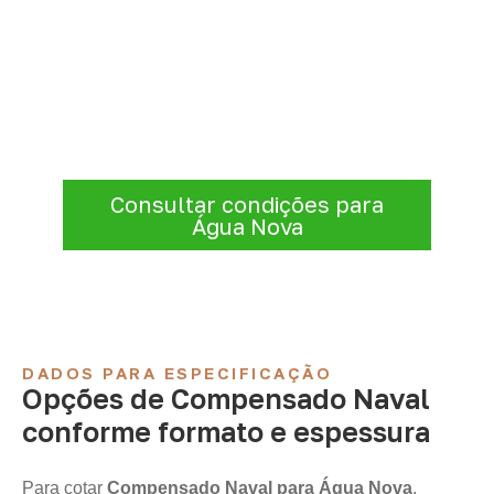
Precisa de Compensado Naval
para sua empresa?
Para solicitar
Compensado Naval em
Água Nova – RN
, envie os dados do projeto.
A cotação será analisada conforme
produto, quantidade e destino.
Consultar condições para
Água Nova
DADOS PARA ESPECIFICAÇÃO
Opções de Compensado Naval
conforme formato e espessura
Para cotar
Compensado Naval para Água Nova
,