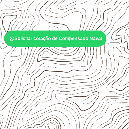
de
marcenaria, indústria, transporte e revestimento
sujeitos à umidade. A escolha deve considerar a aplicação,
a espessura, o acabamento e as características
documentadas do painel.
Solicitar cotação de Compensado Naval
Cuidados antes e depois da aplicação
Confirme se a
espessura e o formato
são
compatíveis com o projeto.
Planeje o corte conforme os formatos
1,60 × 2,20 m e
1,60 × 2,50 m
, sujeitos à disponibilidade.
Proteja cortes, furos e extremidades com a
selagem
indicada para o projeto
.
Armazene as chapas em local
coberto, seco,
ventilado e com apoio nivelado
.
Valide com o responsável técnico qualquer uso que