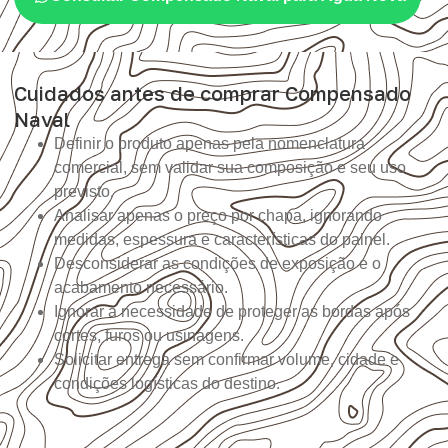
Cuidados antes de comprar Compensado
Naval
Definir o produto apenas pela nomenclatura
comercial, sem validar sua composição e seu uso
previsto.
Analisar apenas o preço por chapa, ignorando
medidas, espessura e características do painel.
Desconsiderar as condições de exposição e o
acabamento necessário.
Ignorar a necessidade de proteger as bordas após
cortes, furos ou usinagens.
Solicitar entrega sem confirmar volume, cidade e
condições logísticas do destino.