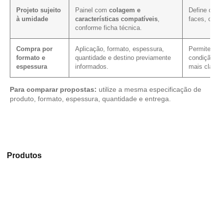
Projeto sujeito
Painel com
colagem e
Define os 
à umidade
características compatíveis
,
faces, cor
conforme ficha técnica.
Compra por
Aplicação, formato, espessura,
Permite ver
formato e
quantidade e destino previamente
condição c
espessura
informados.
mais clare
Para comparar propostas:
utilize a mesma especificação de
produto, formato, espessura, quantidade e entrega.
Explore os modelos disponíveis em nosso mix de
Produtos
e selecione o produto mais indicado para sua
aplicação.
Compensado Plastificado
Plastificado 2 Processos
Compensado Plywood
Madeirite Resinado Fenólico
Madeirite Resinado Cola Branca
OSB Tapume
OSB Home Plus
OSB Induplac