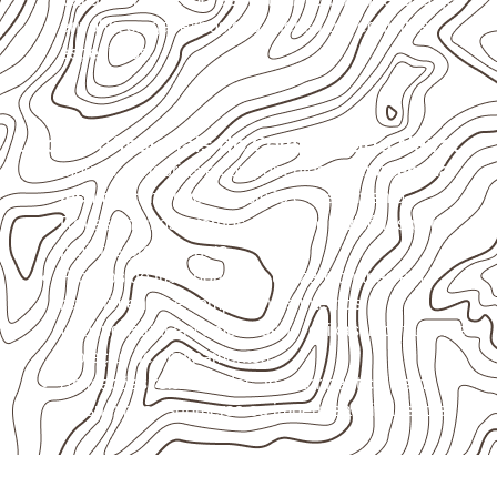
envolva carga, exposição intensa ou requisitos
específicos.
Usos profissionais do Compensado Naval
Móveis, divisórias e componentes de
marcenaria
técnica
, conforme exposição e acabamento.
Revestimentos internos, painéis e divisórias para
projetos profissionais.
Projetos de transporte que utilizam chapas em
revestimentos e componentes internos.
Uso industrial em embalagens, caixas, montagem e
proteção de equipamentos.
Aplicações relacionadas ao setor náutico, sem
presumir uso submerso ou impermeabilidade total.