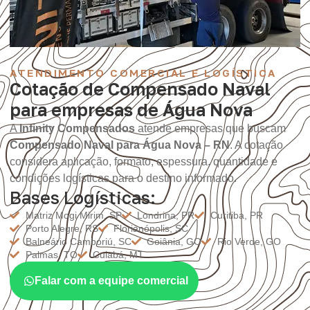
ATENDIMENTO COMERCIAL E LOGÍSTICA
Cotação de Compensado Naval
para empresas de Água Nova
A
Infinity Compensados
atende empresas que buscam
Compensado Naval para Água Nova – RN
. A cotação
considera aplicação, formato, espessura, quantidade e
condições logísticas para o destino informado.
Bases Logísticas:
Matriz Mogi Mirim, SP
Londrina, PR
Curitiba, PR
Porto Alegre, RS
Florianópolis, SC
Balneário Camboriú, SC
Goiânia, GO
Rio Verde, GO
Palmas, TO
Cuiabá, MT
Falar com a equipe comercial