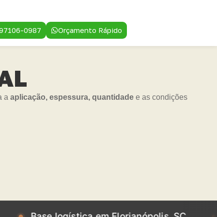
 97106-0987
Orçamento Rápido
 AL
a a
aplicação, espessura, quantidade
e as condições
se logística em Florianópolis, SC
Base lo