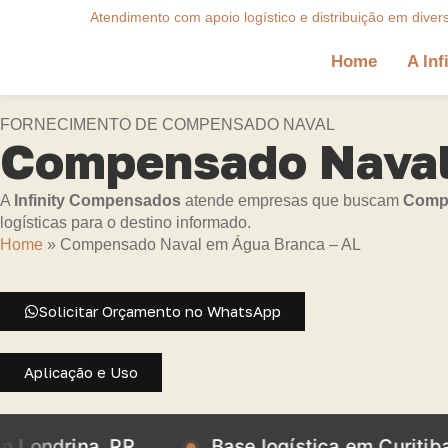
Atendimento com apoio logístico e distribuição em diver
Home
A Inf
FORNECIMENTO DE COMPENSADO NAVAL
Compensado Naval
A
Infinity Compensados
atende empresas que buscam
Compe
logísticas para o destino informado.
Home
»
Compensado Naval em Água Branca – AL
Solicitar Orçamento no WhatsApp
Aplicação e Uso
na, PR
Base logística em Curitiba, PR