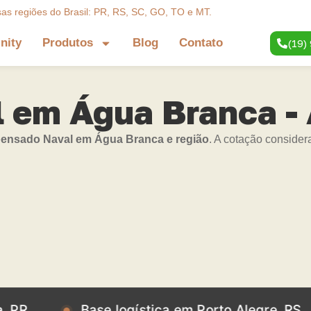
sas regiões do Brasil: PR, RS, SC, GO, TO e MT.
inity
Produtos
Blog
Contato
(19)
 em Água Branca -
nsado Naval em Água Branca e região
. A cotação consider
Base logística em Porto Alegre, RS
Ba