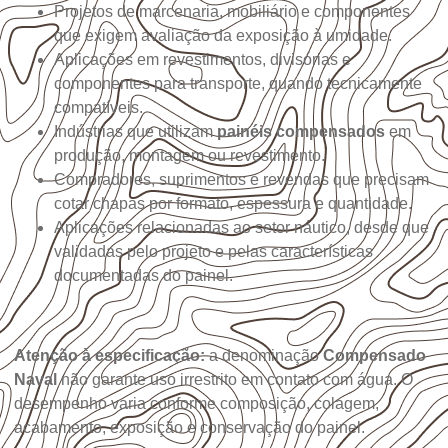
Projetos de marcenaria, mobiliário e componentes
que exigem avaliação da exposição à umidade.
Aplicações em revestimentos, divisórias e
componentes para transporte, quando tecnicamente
compatíveis.
Indústrias que utilizam
painéis compensados
em
produção, montagem ou revestimento.
Compradores, suprimentos e revendas que precisam
cotar chapas por formato, espessura e quantidade.
Aplicações relacionadas ao setor náutico, desde que
validadas pelo projeto e pelas características
documentadas do painel.
Atenção à especificação:
a denominação
Compensado
Naval
não garante uso irrestrito em contato com água. O
desempenho varia conforme composição, colagem,
acabamento, exposição e conservação do painel.