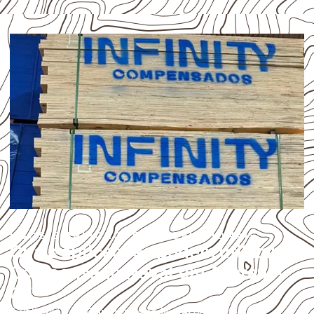
USOS E APLICAÇÕES PROFISSIONAIS
Quais aplicações podem utilizar
Compensado Naval em Acaraú –
CE?
A utilização do
Compensado Naval
depende do