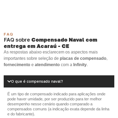
Madeirite Resinado Cola Branca
OSB Tapume
OSB Home Plus
OSB Induplac
FAQ
FAQ sobre
Compensado Naval com
entrega em Acaraú - CE
As respostas abaixo esclarecem os aspectos mais
importantes sobre seleção de
placas de compensado
,
fornecimento
e
atendimento
com a
Infinity
.
O que é compensado naval?
É um tipo de compensado indicado para aplicações onde
pode haver umidade, por ser produzido para ter melhor
desempenho nesse cenário quando comparado a
compensados comuns (a indicação exata depende da linha
e do fabricante).