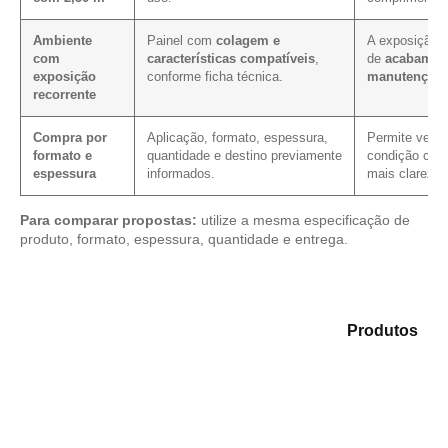
Ambiente
Painel com
colagem e
A exposição i
com
características compatíveis
,
de
acabament
exposição
conforme ficha técnica.
manutenção
.
recorrente
Compra por
Aplicação, formato, espessura,
Permite verifi
formato e
quantidade e destino previamente
condição come
espessura
informados.
mais clareza.
Para comparar propostas:
utilize a mesma especificação de
produto, formato, espessura, quantidade e entrega.
Compare as opções em nosso catálogo de
Produtos
e
encontre o material mais adequado para sua
necessidade.
Compensado Plastificado
Plastificado 2 Processos
Compensado Plywood
Madeirite Resinado Fenólico