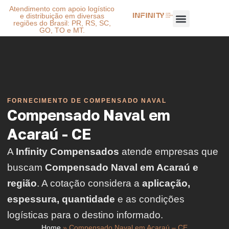
Atendimento com apoio logístico
e distribuição em diversas
regiões do Brasil: PR, RS, SC,
GO, TO e MT.
FORNECIMENTO DE COMPENSADO NAVAL
Compensado Naval em
Acaraú - CE
A
Infinity Compensados
atende empresas que
buscam
Compensado Naval em Acaraú e
região
. A cotação considera a
aplicação,
espessura, quantidade
e as condições
logísticas para o destino informado.
Home
»
Compensado Naval em Acaraú – CE