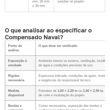
mm, 25 mm
junções no projeto.
e 30 mm
O que analisar ao especificar o
Compensado Naval?
Ponto de
O que deve ser verificado
análise
Exposição à
Ambiente interno ou externo, ventilação, incidênci
umidade
de água e condições previstas de uso.
Rigidez
Espessura indicada, condições de apoio, montag
necessária
e exigências do responsável técnico.
Medida
Formatos de
1,60 × 2,20 m
ou
1,60 × 2,50 m
, pla
disponível
de corte e modulação do projeto.
Bordas e
Cortes necessários, exposição das bordas e