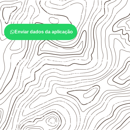
ambiente, da finalidade e da especificação do projeto.
Antes da cotação, verifique a
espessura, o formato, a
exposição e o acabamento
previstos para a chapa.
Enviar dados da aplicação
Cuidados antes e depois da aplicação
Escolha a medida considerando aplicação, apoios,
montagem e especificação técnica.
Organize o plano de corte de acordo com as
dimensões disponíveis e o aproveitamento
necessário.
Proteja cortes, furos e extremidades com a
selagem
indicada para o projeto
.
Armazene as chapas em local
coberto, seco,
ventilado e com apoio nivelado
.
Valide com o responsável técnico qualquer uso que