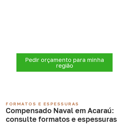
Consulte Compensado Naval
para Acaraú – CE
A Infinity atende empresas que precisam de
Compensado Naval para marcenaria,
indústria, transporte e revestimentos
.
Disponibilidade, prazo e entrega são
confirmados após a análise da solicitação.
Pedir orçamento para minha
região
FORMATOS E ESPESSURAS
Compensado Naval em Acaraú:
consulte formatos e espessuras