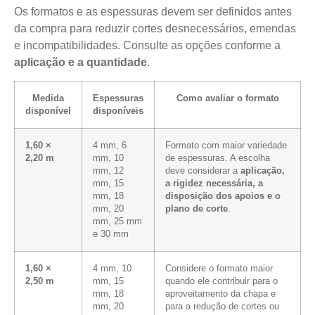
Os formatos e as espessuras devem ser definidos antes
da compra para reduzir cortes desnecessários, emendas
e incompatibilidades. Consulte as opções conforme a
aplicação e a quantidade
.
Medida
Espessuras
Como avaliar o formato
disponível
disponíveis
1,60 ×
4 mm, 6
Formato com maior variedade
2,20 m
mm, 10
de espessuras. A escolha
mm, 12
deve considerar a
aplicação,
mm, 15
a rigidez necessária, a
mm, 18
disposição dos apoios e o
mm, 20
plano de corte
.
mm, 25 mm
e 30 mm
1,60 ×
4 mm, 10
Considere o formato maior
2,50 m
mm, 15
quando ele contribuir para o
mm, 18
aproveitamento da chapa e
mm, 20
para a redução de cortes ou