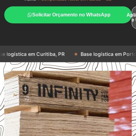
Solicitar Orçamento no WhatsApp
Apl
e
 em Curitiba, PR
Base logística em Porto Alegre, RS