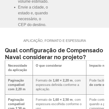
volume estimado.
Envie a cidade, o
estado e, quando
necessário, o
CEP do destino.
APLICAÇÃO, FORMATO E ESPESSURA
Qual configuração de Compensado
Naval considerar no projeto?
Necessidade
O que considerar
Impacto na e
da aplicação
Paginação
Formato de
1,60 × 2,20 m
, com
Pode facilita
compatível
espessura definida conforme a
de corte e d
com 2,20 m
aplicação.
Paginação
Formato de
1,60 × 2,50 m
, com
Pode contribu
compatível
espessura escolhida conforme o
quando a pagi
com 2,50 m
uso.
comprimento 