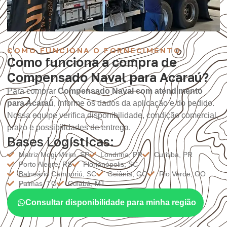
COMO FUNCIONA O FORNECIMENTO
Como funciona a compra de
Compensado Naval para Acaraú?
Para comprar
Compensado Naval com atendimento
para Acaraú
, informe os dados da aplicação e do pedido.
Nossa equipe verifica disponibilidade, condição comercial,
prazo e possibilidades de entrega.
Bases Logísticas:
Matriz Mogi Mirim, SP
Londrina, PR
Curitiba, PR
Porto Alegre, RS
Florianópolis, SC
Balneário Camboriú, SC
Goiânia, GO
Rio Verde, GO
Palmas, TO
Cuiabá, MT
Consultar disponibilidade para minha região