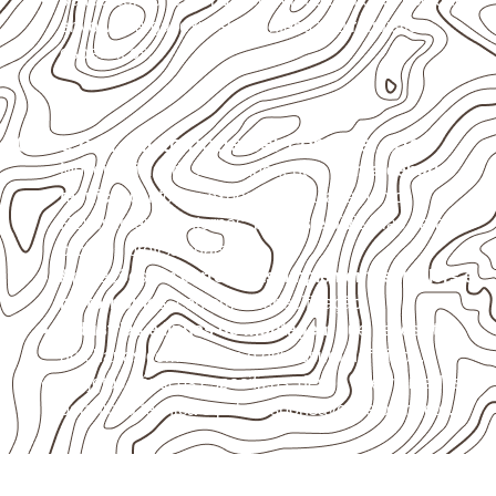
envolva carga, exposição intensa ou requisitos
específicos.
Onde o produto pode ser considerado
Móveis, divisórias e componentes de
marcenaria
técnica
, conforme exposição e acabamento.
Revestimentos internos, painéis e divisórias para
projetos profissionais.
Aplicações em
carrocerias, implementos, trailers e
motorhomes
, conforme especificação.
Indústrias e linhas de montagem
que necessitam
de chapas com formato e espessura definidos.
Projetos náuticos específicos, desde que validados
pela ficha técnica e pelo responsável pelo projeto.