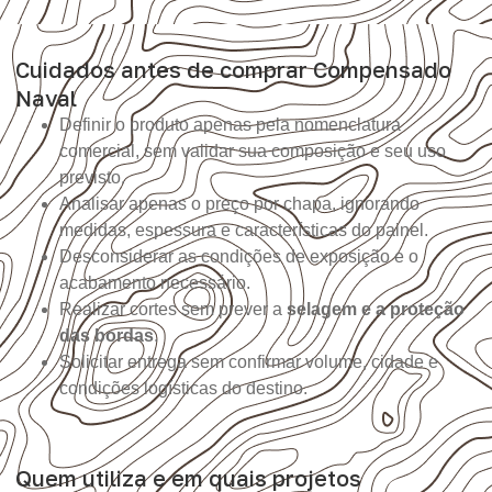
Cuidados antes de comprar Compensado
Naval
Definir o produto apenas pela nomenclatura
comercial, sem validar sua composição e seu uso
previsto.
Analisar apenas o preço por chapa, ignorando
medidas, espessura e características do painel.
Desconsiderar as condições de exposição e o
acabamento necessário.
Realizar cortes sem prever a
selagem e a proteção
das bordas
.
Solicitar entrega sem confirmar volume, cidade e
condições logísticas do destino.
Quem utiliza e em quais projetos