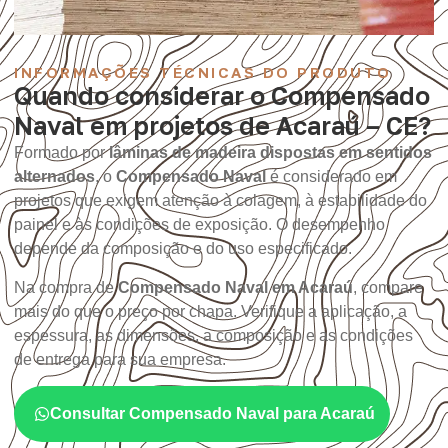
INFORMAÇÕES TÉCNICAS DO PRODUTO
Quando considerar o Compensado
Naval em projetos de Acaraú – CE?
Formado por
lâminas de madeira dispostas em sentidos
alternados
, o
Compensado Naval
é considerado em
projetos que exigem atenção à colagem, à estabilidade do
painel e às condições de exposição. O desempenho
depende da composição e do uso especificado.
Na compra de
Compensado Naval em Acaraú
, compare
mais do que o preço por chapa. Verifique a aplicação, a
espessura, as dimensões, a composição e as condições
de entrega para sua empresa.
Consultar Compensado Naval para Acaraú