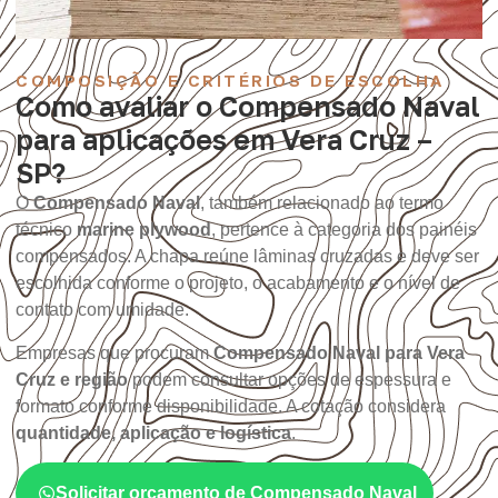
COMPOSIÇÃO E CRITÉRIOS DE ESCOLHA
Como avaliar o Compensado Naval
para aplicações em Vera Cruz –
SP?
O
Compensado Naval
, também relacionado ao termo
técnico
marine plywood
, pertence à categoria dos painéis
compensados. A chapa reúne lâminas cruzadas e deve ser
escolhida conforme o projeto, o acabamento e o nível de
contato com umidade.
Empresas que procuram
Compensado Naval para Vera
Cruz e região
podem consultar opções de espessura e
formato conforme disponibilidade. A cotação considera
quantidade, aplicação e logística
.
Solicitar orçamento de Compensado Naval