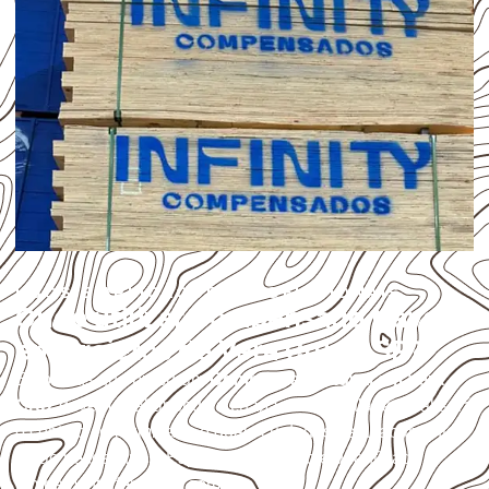
USOS E APLICAÇÕES PROFISSIONAIS
Onde utilizar Compensado Naval
em projetos de Vera Cruz – SP?
Empresas que procuram
Compensado Naval em Vera
Cruz
devem avaliar onde a chapa será instalada, qual será
o contato com umidade e quais cuidados de acabamento
serão necessários. Espessura, formato e quantidade
também interferem na compra.