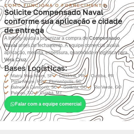
COMO FUNCIONA O FORNECIMENTO
Solicite Compensado Naval
conforme sua aplicação e cidade
de entrega
A Infinity ajuda a organizar a compra de
Compensado
Naval
antes do fechamento. A equipe comercial avalia
aplicação, medida, espessura, quantidade e logística para
Vera Cruz
.
Bases Logísticas:
Matriz Mogi Mirim, SP
Londrina, PR
Curitiba, PR
Porto Alegre, RS
Florianópolis, SC
Balneário Camboriú, SC
Goiânia, GO
Rio Verde, GO
Palmas, TO
Cuiabá, MT
Falar com a equipe comercial