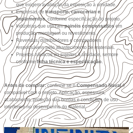
que exigem avaliação da exposição à umidade.
Empresas de
transporte, carrocerias e
implementos
, conforme especificação do projeto.
Indústrias que utilizam
painéis compensados
em
produção, montagem ou revestimento.
Revendas, distribuidores e compradores
responsáveis pelo abastecimento de materiais.
Projetos náuticos ou sujeitos à umidade, sempre
conforme
ficha técnica e especificação
.
Antes de comprar:
confirme se o
Compensado Naval
é
compatível com o projeto. Aplicação, espessura,
acabamento, proteção das bordas e condições de uso
interferem no desempenho do material.