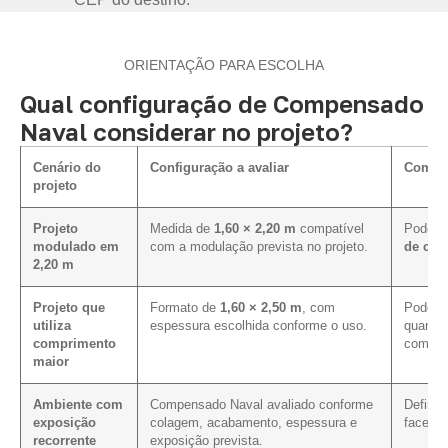
ORIENTAÇÃO PARA ESCOLHA
Qual configuração de Compensado
Naval considerar no projeto?
Cenário do
Configuração a avaliar
Como i
projeto
Projeto
Medida de
1,60 × 2,20 m
compatível
Pode fa
modulado em
com a modulação prevista no projeto.
de cor
2,20 m
Projeto que
Formato de
1,60 × 2,50 m
, com
Pode co
utiliza
espessura escolhida conforme o uso.
quando 
comprimento
compri
maior
Ambiente com
Compensado Naval avaliado conforme
Define
exposição
colagem, acabamento, espessura e
faces, 
recorrente
exposição prevista.