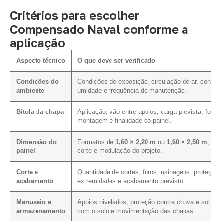
Critérios para escolher
Compensado Naval conforme a
aplicação
Aspecto técnico
O que deve ser verificado
Condições do
Condições de exposição, circulação de ar, contat
ambiente
umidade e frequência de manutenção.
Bitola da chapa
Aplicação, vão entre apoios, carga prevista, form
montagem e finalidade do painel.
Dimensão do
Formatos de
1,60 × 2,20 m
ou
1,60 × 2,50 m
, pl
painel
corte e modulação do projeto.
Corte e
Quantidade de cortes, furos, usinagens, proteção
acabamento
extremidades e acabamento previsto.
Manuseio e
Apoios nivelados, proteção contra chuva e sol, co
armazenamento
com o solo e movimentação das chapas.