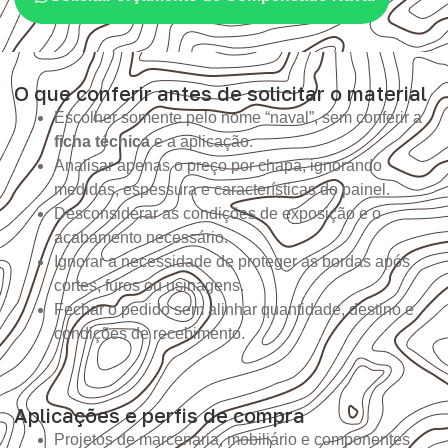
O que conferir antes de solicitar o material
Escolher somente pelo nome “naval”, sem conferir a
ficha técnica
e a aplicação.
Analisar apenas o preço por chapa, ignorando
medidas, espessura e características do painel.
Desconsiderar as condições de exposição e o
acabamento necessário.
Ignorar a necessidade de proteger as bordas após
cortes, furos ou usinagens.
Fechar o pedido sem alinhar quantidade, destino e
condições de recebimento.
Aplicações e perfis de compra
Projetos de marcenaria, mobiliário e componentes