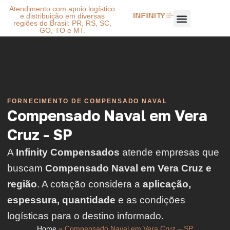
Atendimento com apoio logístico
e distribuição em diversas
regiões do Brasil: PR, RS, SC,
GO, TO e MT.
FORNECIMENTO DE COMPENSADO NAVAL
Compensado Naval em Vera
Cruz - SP
A
Infinity Compensados
atende empresas que
buscam
Compensado Naval em Vera Cruz e
região
. A cotação considera a
aplicação,
espessura, quantidade
e as condições
logísticas para o destino informado.
Home
»
Compensado Naval em Vera Cruz – SP