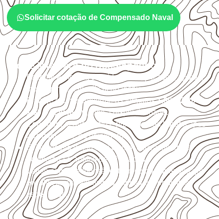
Solicitar cotação de Compensado Naval
O que interfere no desempenho
Escolha a medida considerando aplicação, apoios,
montagem e especificação técnica.
Planeje o corte conforme os formatos
1,60 × 2,20 m e
1,60 × 2,50 m
, sujeitos à disponibilidade.
Considere acabamento e proteção das bordas após
qualquer corte ou usinagem.
Evite contato direto com o solo, chuva, umidade
acumulada e apoios desnivelados.
Valide com o responsável técnico qualquer uso que
envolva carga, exposição intensa ou requisitos
específicos.