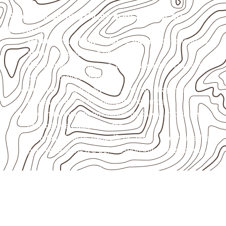
Projetos compatíveis com avaliação
técnica
Marcenaria e fabricação de móveis
destinados a
ambientes sujeitos à umidade.
Revestimentos internos, painéis e divisórias para
projetos profissionais.
Projetos de transporte que utilizam chapas em
revestimentos e componentes internos.
Uso industrial em embalagens, caixas, montagem e
proteção de equipamentos.
Projetos náuticos específicos, desde que validados
pela ficha técnica e pelo responsável pelo projeto.
Solicite Compensado Naval
conforme sua aplicação