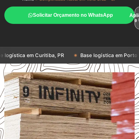
Solicitar Orçamento no WhatsApp
Apl
e
em Curitiba, PR
Base logística em Porto Alegre, RS