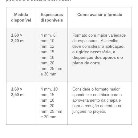
Medida
Espessuras
Como avaliar o formato
disponível
disponíveis
1,60 ×
4 mm, 6
Formato com maior variedade
2,20 m
mm, 10
de espessuras. A escolha
mm, 12
deve considerar a
aplicação,
mm, 15
a rigidez necessária, a
mm, 18
disposição dos apoios e o
mm, 20
plano de corte
.
mm, 25 mm
e 30 mm
1,60 ×
4 mm, 10
Considere o formato maior
2,50 m
mm, 15
quando ele contribuir para o
mm, 18
aproveitamento da chapa e
mm, 20
para a redução de cortes ou
mm, 25 mm
junções no projeto.
e 30 mm