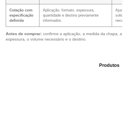
Cotação com
Aplicação, formato, espessura,
Ajuda a
especificação
quantidade e destino previamente
solicit
definida
informados.
necessá
Antes de comprar:
confirme a aplicação, a medida da chapa, a
espessura, o volume necessário e o destino.
Compare as opções em nosso catálogo de
Produtos
e
encontre o produto mais adequado para sua
necessidade.
Compensado Plastificado
Plastificado 2 Processos
Compensado Plywood
Madeirite Resinado Fenólico
Madeirite Resinado Cola Branca
OSB Tapume
OSB Home Plus
OSB Induplac