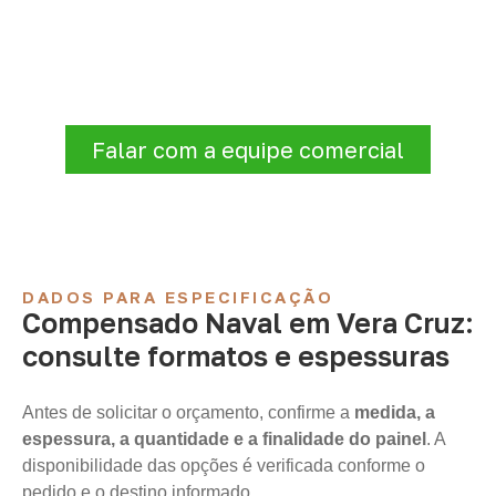
Consulte opções de
Compensado Naval
conforme a finalidade do projeto. Nossa
equipe comercial ajuda a organizar medidas,
volume e condições de atendimento para
sua região.
Falar com a equipe comercial
DADOS PARA ESPECIFICAÇÃO
Compensado Naval em Vera Cruz:
consulte formatos e espessuras
Antes de solicitar o orçamento, confirme a
medida, a
espessura, a quantidade e a finalidade do painel
. A
disponibilidade das opções é verificada conforme o
pedido e o destino informado.