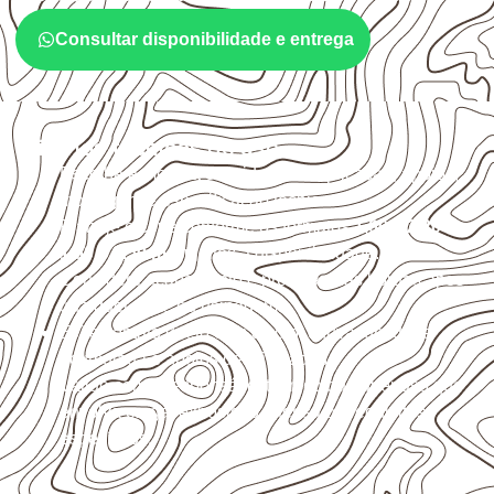
Consultar disponibilidade e entrega
Critérios técnicos de uso
Escolha a medida considerando aplicação, apoios,
montagem e especificação técnica.
Planeje o corte conforme os formatos
1,60 × 2,20 m e
1,60 × 2,50 m
, sujeitos à disponibilidade.
Considere acabamento e proteção das bordas após
qualquer corte ou usinagem.
Evite contato direto com o solo, chuva, umidade
acumulada e apoios desnivelados.
Valide com o responsável técnico qualquer uso que
envolva carga, exposição intensa ou requisitos
específicos.