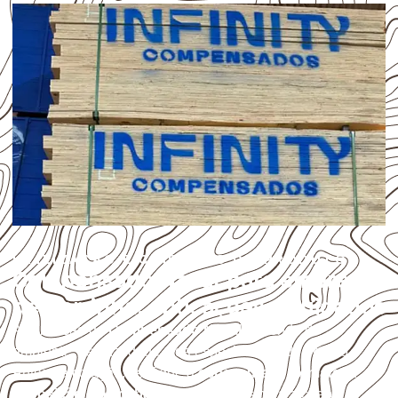
UTILIZAÇÃO E CUIDADOS DO PRODUTO
Compensado Naval para empresas
de Serrinha: aplicações e cuidados
A utilização do
Compensado Naval
depende do
ambiente, da finalidade e da especificação do projeto.
Antes da cotação, verifique a
espessura, o formato, a
exposição e o acabamento
previstos para a chapa.