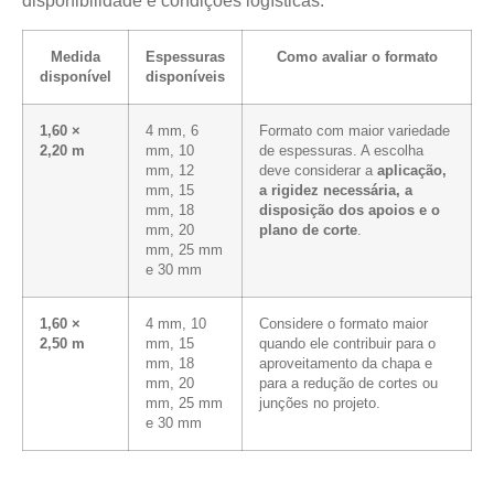
disponibilidade e condições logísticas.
Medida
Espessuras
Como avaliar o formato
disponível
disponíveis
1,60 ×
4 mm, 6
Formato com maior variedade
2,20 m
mm, 10
de espessuras. A escolha
mm, 12
deve considerar a
aplicação,
mm, 15
a rigidez necessária, a
mm, 18
disposição dos apoios e o
mm, 20
plano de corte
.
mm, 25 mm
e 30 mm
1,60 ×
4 mm, 10
Considere o formato maior
2,50 m
mm, 15
quando ele contribuir para o
mm, 18
aproveitamento da chapa e
mm, 20
para a redução de cortes ou
mm, 25 mm
junções no projeto.
e 30 mm