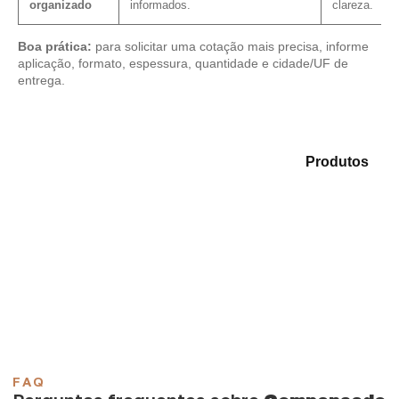
organizado
informados.
clareza.
Boa prática:
para solicitar uma cotação mais precisa, informe
aplicação, formato, espessura, quantidade e cidade/UF de
entrega.
Compare as alternativas em nosso mix de
Produtos
e
identifique o material mais compatível para sua
demanda.
Compensado Plastificado
Plastificado 2 Processos
Compensado Plywood
Madeirite Resinado Fenólico
Madeirite Resinado Cola Branca
OSB Tapume
OSB Home Plus
OSB Induplac
FAQ