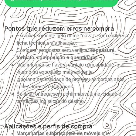
Pontos que reduzem erros na compra
Escolher somente pelo nome “naval”, sem conferir a
ficha técnica
e a aplicação.
Comparar propostas sem verificar
espessura,
formato, composição e quantidade
.
Não informar se haverá contato com umidade, uso
interno ou exposição mais exigente.
Ignorar a necessidade de proteger as bordas após
cortes, furos ou usinagens.
Solicitar entrega sem confirmar volume, cidade e
condições logísticas do destino.
Aplicações e perfis de compra
Marcenarias e fabricantes de móveis
que