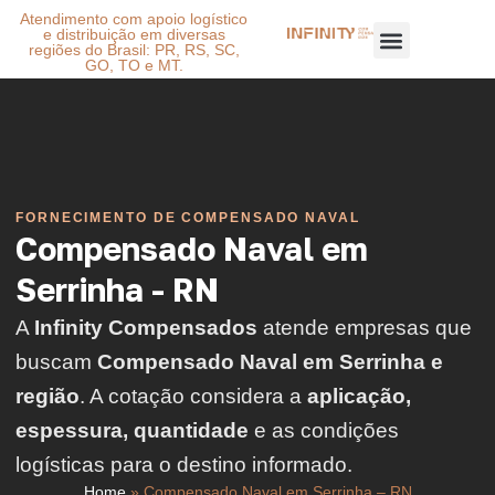
Atendimento com apoio logístico
e distribuição em diversas
regiões do Brasil: PR, RS, SC,
GO, TO e MT.
FORNECIMENTO DE COMPENSADO NAVAL
Compensado Naval em
Serrinha - RN
A
Infinity Compensados
atende empresas que
buscam
Compensado Naval em Serrinha e
região
. A cotação considera a
aplicação,
espessura, quantidade
e as condições
logísticas para o destino informado.
Home
»
Compensado Naval em Serrinha – RN