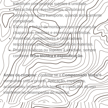
trabalham com projetos sujeitos à umidade.
Aplicações em revestimentos, divisórias e
componentes para transporte, quando tecnicamente
compatíveis.
Fábricas e linhas de montagem que precisam de
chapas com medidas e espessuras definidas.
Revendas, distribuidores e compradores
responsáveis pelo abastecimento de materiais.
Projetos náuticos ou sujeitos à umidade, sempre
conforme
ficha técnica e especificação
.
Antes de comprar:
confirme se o
Compensado Naval
é
compatível com o projeto. Aplicação, espessura,
acabamento, proteção das bordas e condições de uso
interferem no desempenho do material.