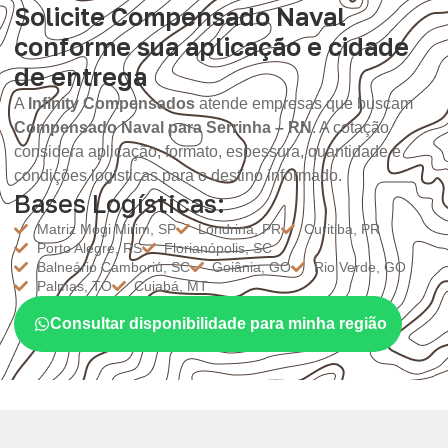
Solicite Compensado Naval
conforme sua aplicação e cidade
de entrega
A
Infinity Compensados
atende empresas que buscam
Compensado Naval para Serrinha – RN
. A cotação
considera aplicação, formato, espessura, quantidade e
condições logísticas para o destino informado.
Bases Logísticas:
Matriz Mogi Mirim, SP
Londrina, PR
Curitiba, PR
Porto Alegre, RS
Florianópolis, SC
Balneário Camboriú, SC
Goiânia, GO
Rio Verde, GO
Palmas, TO
Cuiabá, MT
Consultar disponibilidade para minha região