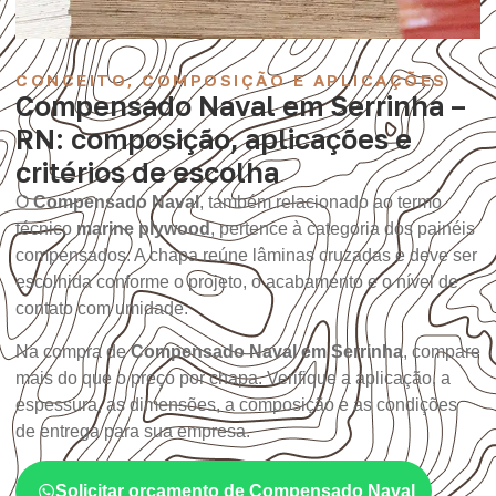
CONCEITO, COMPOSIÇÃO E APLICAÇÕES
Compensado Naval em Serrinha –
RN: composição, aplicações e
critérios de escolha
O
Compensado Naval
, também relacionado ao termo
técnico
marine plywood
, pertence à categoria dos painéis
compensados. A chapa reúne lâminas cruzadas e deve ser
escolhida conforme o projeto, o acabamento e o nível de
contato com umidade.
Na compra de
Compensado Naval em Serrinha
, compare
mais do que o preço por chapa. Verifique a aplicação, a
espessura, as dimensões, a composição e as condições
de entrega para sua empresa.
Solicitar orçamento de Compensado Naval