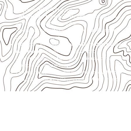
Aplicações relacionadas
Marcenaria e fabricação de móveis
destinados a
ambientes sujeitos à umidade.
Revestimentos internos, painéis e divisórias para
projetos profissionais.
Aplicações em
carrocerias, implementos, trailers e
motorhomes
, conforme especificação.
Uso industrial em embalagens, caixas, montagem e
proteção de equipamentos.
Projetos náuticos específicos, desde que validados
pela ficha técnica e pelo responsável pelo projeto.
Consulte Compensado Naval
para Serrinha – RN
A Infinity atende empresas que precisam de