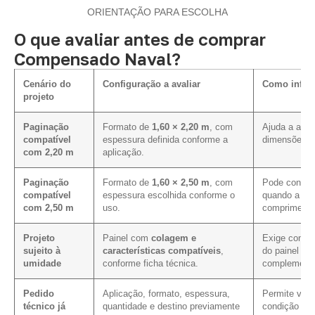
ORIENTAÇÃO PARA ESCOLHA
O que avaliar antes de comprar
Compensado Naval?
Cenário do
Configuração a avaliar
Como influe
projeto
Paginação
Formato de
1,60 × 2,20 m
, com
Ajuda a alin
compatível
espessura definida conforme a
dimensões pr
com 2,20 m
aplicação.
Paginação
Formato de
1,60 × 2,50 m
, com
Pode contrib
compatível
espessura escolhida conforme o
quando a pag
com 2,50 m
uso.
comprimento
Projeto
Painel com
colagem e
Exige confir
sujeito à
características compatíveis
,
do painel e 
umidade
conforme ficha técnica.
complementa
Pedido
Aplicação, formato, espessura,
Permite verif
técnico já
quantidade e destino previamente
condição com