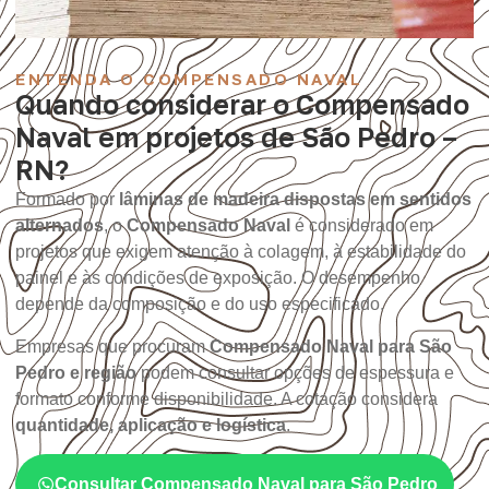
ENTENDA O COMPENSADO NAVAL
Quando considerar o Compensado
Naval em projetos de São Pedro –
RN?
Formado por
lâminas de madeira dispostas em sentidos
alternados
, o
Compensado Naval
é considerado em
projetos que exigem atenção à colagem, à estabilidade do
painel e às condições de exposição. O desempenho
depende da composição e do uso especificado.
Empresas que procuram
Compensado Naval para São
Pedro e região
podem consultar opções de espessura e
formato conforme disponibilidade. A cotação considera
quantidade, aplicação e logística
.
Consultar Compensado Naval para São Pedro