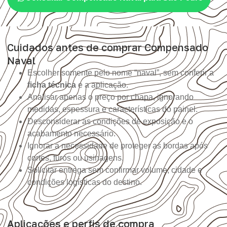
Cuidados antes de comprar Compensado
Naval
Escolher somente pelo nome “naval”, sem conferir a
ficha técnica
e a aplicação.
Analisar apenas o preço por chapa, ignorando
medidas, espessura e características do painel.
Desconsiderar as condições de exposição e o
acabamento necessário.
Ignorar a necessidade de proteger as bordas após
cortes, furos ou usinagens.
Solicitar entrega sem confirmar volume, cidade e
condições logísticas do destino.
Aplicações e perfis de compra