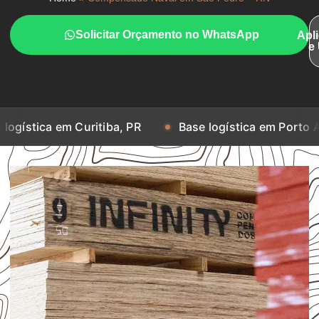
Solicitar Orçamento no WhatsApp
Apl
e
m Curitiba, PR
Base logística em Porto Alegre, RS