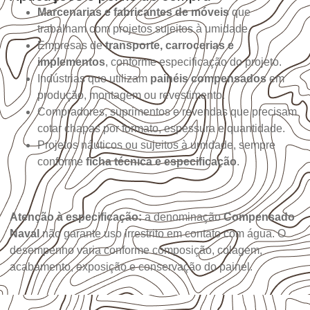
Marcenarias e fabricantes de móveis
que
trabalham com projetos sujeitos à umidade.
Empresas de
transporte, carrocerias e
implementos
, conforme especificação do projeto.
Indústrias que utilizam
painéis compensados
em
produção, montagem ou revestimento.
Compradores, suprimentos e revendas que precisam
cotar chapas por formato, espessura e quantidade.
Projetos náuticos ou sujeitos à umidade, sempre
conforme
ficha técnica e especificação
.
Atenção à especificação:
a denominação
Compensado
Naval
não garante uso irrestrito em contato com água. O
desempenho varia conforme composição, colagem,
acabamento, exposição e conservação do painel.