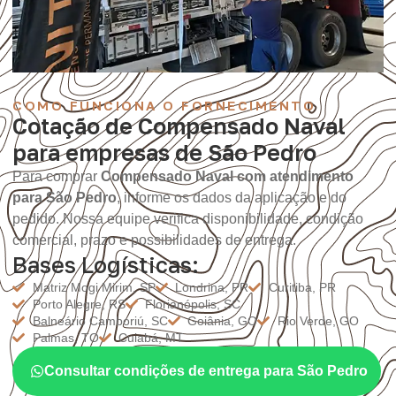
COMO FUNCIONA O FORNECIMENTO
Cotação de Compensado Naval
para empresas de São Pedro
Para comprar
Compensado Naval com atendimento
para São Pedro
, informe os dados da aplicação e do
pedido. Nossa equipe verifica disponibilidade, condição
comercial, prazo e possibilidades de entrega.
Bases Logísticas:
Matriz Mogi Mirim, SP
Londrina, PR
Curitiba, PR
Porto Alegre, RS
Florianópolis, SC
Balneário Camboriú, SC
Goiânia, GO
Rio Verde, GO
Palmas, TO
Cuiabá, MT
Consultar condições de entrega para São Pedro