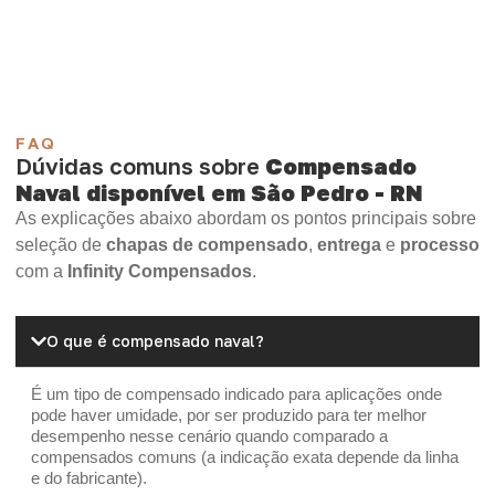
Madeirite Resinado Cola Branca
OSB Tapume
OSB Home Plus
OSB Induplac
FAQ
Dúvidas comuns sobre
Compensado
Naval disponível em São Pedro - RN
As explicações abaixo abordam os pontos principais sobre
seleção de
chapas de compensado
,
entrega
e
processo
com a
Infinity Compensados
.
O que é compensado naval?
É um tipo de compensado indicado para aplicações onde
pode haver umidade, por ser produzido para ter melhor
desempenho nesse cenário quando comparado a
compensados comuns (a indicação exata depende da linha
e do fabricante).