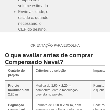
volume estimado.
Envie a cidade, o
estado e, quando
necessário, o
CEP do destino.
ORIENTAÇÃO PARA ESCOLHA
O que avaliar antes de comprar
Compensado Naval?
Cenário do
Critérios de seleção
Impacto na
projeto
Projeto
Medida de
1,60 × 2,20 m
Permite ava
modulado em
compatível com a modulação
e quantidad
2,20 m
prevista no projeto.
Paginação
Formato de
1,60 × 2,50 m
, com
Pode melho
compatível
espessura escolhida conforme o
chapa em p