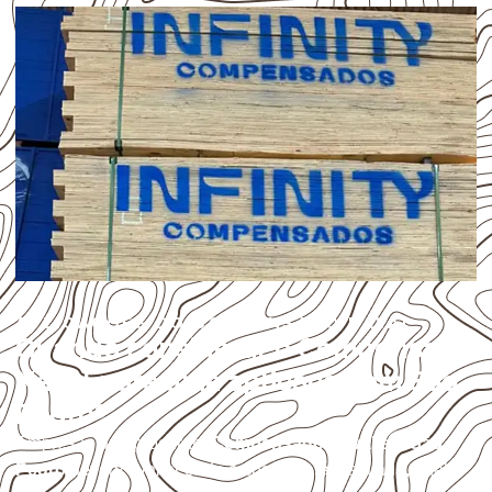
APLICAÇÕES DO COMPENSADO NAVAL
Quando considerar o Compensado
Naval para uma aplicação em São
Pedro?
Empresas que procuram
Compensado Naval em São
Pedro
devem avaliar onde a chapa será instalada, qual