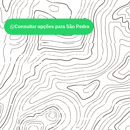
será o contato com umidade e quais cuidados de
acabamento serão necessários. Espessura, formato e
quantidade também interferem na compra.
Consultar opções para São Pedro
Cuidados com corte, acabamento e
armazenamento
Escolha a medida considerando aplicação, apoios,
montagem e especificação técnica.
Organize o plano de corte de acordo com as
dimensões disponíveis e o aproveitamento
necessário.
Proteja cortes, furos e extremidades com a
selagem
indicada para o projeto
.
Armazene as chapas em local
coberto, seco,
ventilado e com apoio nivelado
.