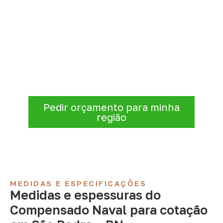
Precisa de Compensado Naval
para sua empresa?
Consulte opções de
Compensado Naval
conforme a finalidade do projeto. Nossa
equipe comercial ajuda a organizar medidas,
volume e condições de atendimento para
sua região.
Pedir orçamento para minha
região
MEDIDAS E ESPECIFICAÇÕES
Medidas e espessuras do
Compensado Naval para cotação