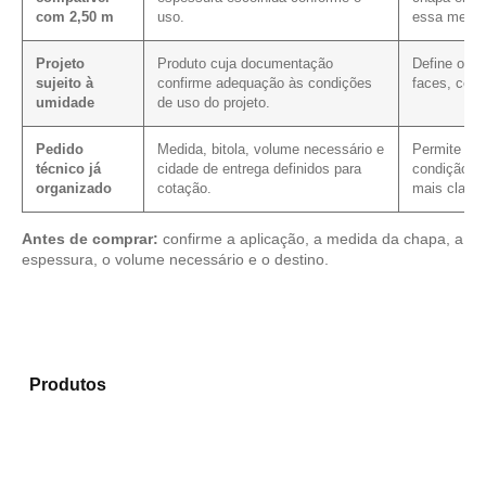
com 2,50 m
uso.
essa medid
Projeto
Produto cuja documentação
Define os 
sujeito à
confirme adequação às condições
faces, cort
umidade
de uso do projeto.
Pedido
Medida, bitola, volume necessário e
Permite veri
técnico já
cidade de entrega definidos para
condição co
organizado
cotação.
mais clarez
Antes de comprar:
confirme a aplicação, a medida da chapa, a
espessura, o volume necessário e o destino.
Analise os modelos disponíveis em nosso portfólio de
Produtos
e identifique o produto mais indicado para
sua demanda.
Compensado Plastificado
Plastificado 2 Processos
Compensado Plywood
Madeirite Resinado Fenólico