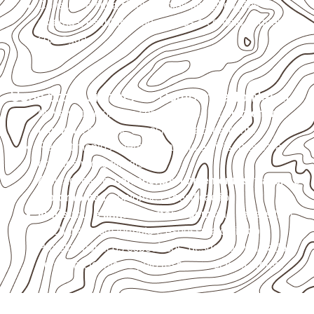
Consulte a ficha técnica antes de aplicações
externas, estruturais ou sujeitas a contato frequente
com água.
Usos profissionais do Compensado Naval
Móveis, divisórias e componentes de
marcenaria
técnica
, conforme exposição e acabamento.
Revestimentos internos, painéis e divisórias para
projetos profissionais.
Aplicações em
carrocerias, implementos, trailers e
motorhomes
, conforme especificação.
Indústrias e linhas de montagem
que necessitam
de chapas com formato e espessura definidos.
Projetos náuticos específicos, desde que validados
pela ficha técnica e pelo responsável pelo projeto.