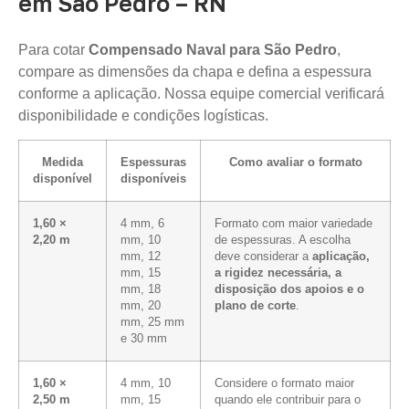
em São Pedro – RN
Para cotar
Compensado Naval para São Pedro
,
compare as dimensões da chapa e defina a espessura
conforme a aplicação. Nossa equipe comercial verificará
disponibilidade e condições logísticas.
Medida
Espessuras
Como avaliar o formato
disponível
disponíveis
1,60 ×
4 mm, 6
Formato com maior variedade
2,20 m
mm, 10
de espessuras. A escolha
mm, 12
deve considerar a
aplicação,
mm, 15
a rigidez necessária, a
mm, 18
disposição dos apoios e o
mm, 20
plano de corte
.
mm, 25 mm
e 30 mm
1,60 ×
4 mm, 10
Considere o formato maior
2,50 m
mm, 15
quando ele contribuir para o