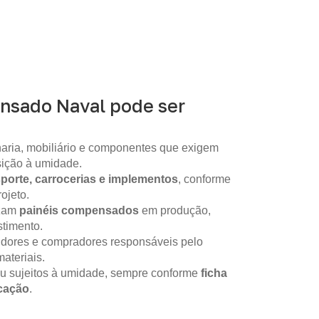
nsado Naval pode ser
aria, mobiliário e componentes que exigem
sição à umidade.
sporte, carrocerias e implementos
, conforme
ojeto.
izam
painéis compensados
em produção,
timento.
idores e compradores responsáveis pelo
ateriais.
ou sujeitos à umidade, sempre conforme
ficha
icação
.