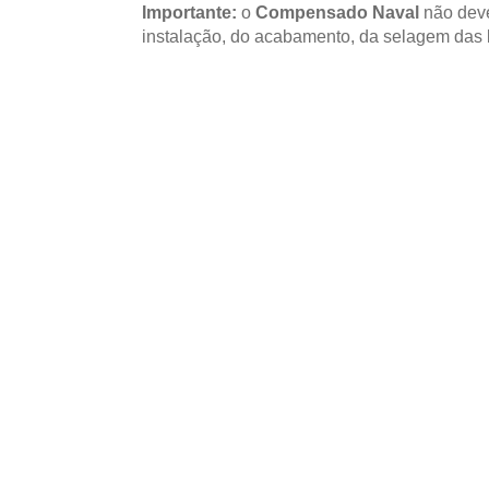
Importante:
o
Compensado Naval
não deve
instalação, do acabamento, da selagem das
ESCOLHA CONFORME A APLICAÇ
Onde utilizar Com
Naval em projetos