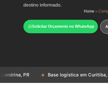
destino informado.
Home
»
Comp
Solicitar Orçamento no WhatsApp
A
a, PR
Base logística em Curitiba, PR