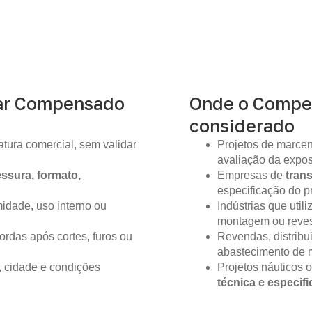
ar Compensado
Onde o Compe
considerado
tura comercial, sem validar
Projetos de marcen
avaliação da expo
ssura, formato,
Empresas de
tran
especificação do pr
idade, uso interno ou
Indústrias que util
montagem ou reves
ordas após cortes, furos ou
Revendas, distribu
abastecimento de m
, cidade e condições
Projetos náuticos 
técnica e especif