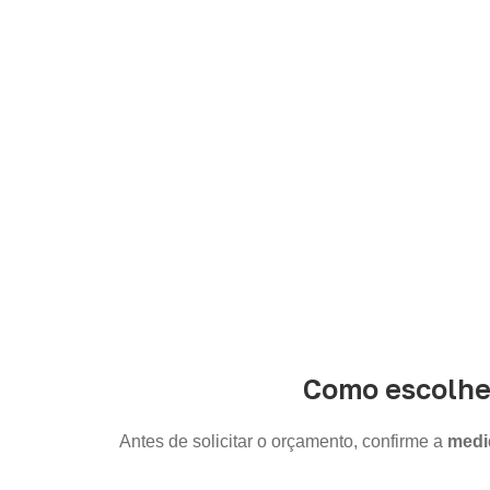
Organiz
Informe a
aplicação, a espessura, a 
Como escolhe
Antes de solicitar o orçamento, confirme a
medid