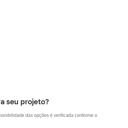
do Naval
disponibilidade e as condições comerciais e
 seu projeto?
sponibilidade das opções é verificada conforme o