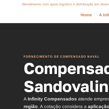
Atendimento com apoio logístico e distribuição em diver
Home
A Inf
FORNECIMENTO DE COMPENSADO NAVAL
Compensad
Sandovalin
A
Infinity Compensados
atende empre
região
. A cotação considera a
aplicaçã