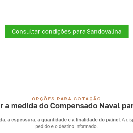
e sua cotação de Compensa
quantidade e a cidade de entrega
. A Infinity verificará a 
logísticas para sua demanda.
Consultar condições para Sandovalina
OPÇÕES PARA COTAÇÃO
r a medida do Compensado Naval para
a, a espessura, a quantidade e a finalidade do painel
. A di
pedido e o destino informado.