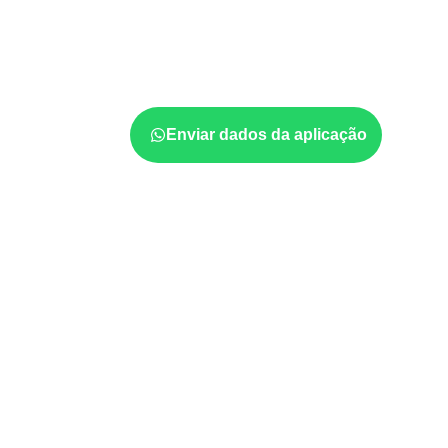
Sandovalina – SP?
A utilização do
Compensado Naval
depende
e da especificação do projeto. Antes da cotaç
formato, a exposição e o acabamento
prev
Enviar dados da aplicação
Usos profissionais do Co
Móveis, divisórias e componentes de
m
exposição e acabamento.