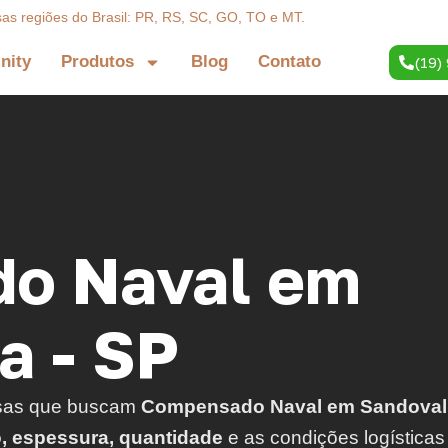
sas regiões do Brasil: PR, RS, SC, GO, TO e MT.
inity
Produtos
Blog
Contato
(19)
o Naval em
a - SP
sas que buscam
Compensado Naval em Sandoval
o, espessura, quantidade
e as condições logísticas