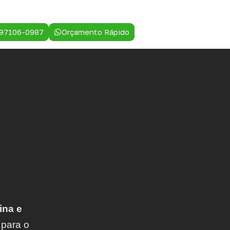
 97106-0987
Orçamento Rápido
ina e
 para o