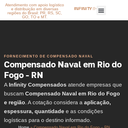
Atendimento com apoio logístico
e distribuição em diversas
regiões do Brasil: PR, RS, SC,
GO, TO e MT.
FORNECIMENTO DE COMPENSADO NAVAL
Compensado Naval em Rio do
Fogo - RN
A
Infinity Compensados
atende empresas que
buscam
Compensado Naval em Rio do Fogo
e região
. A cotação considera a
aplicação,
espessura, quantidade
e as condições
logísticas para o destino informado.
Home
»
Compensado Naval em Rio do Fogo – RN