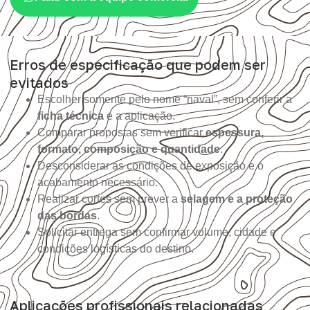
Erros de especificação que podem ser
evitados
Escolher somente pelo nome “naval”, sem conferir a
ficha técnica
e a aplicação.
Comparar propostas sem verificar
espessura,
formato, composição e quantidade
.
Desconsiderar as condições de exposição e o
acabamento necessário.
Realizar cortes sem prever a
selagem e a proteção
das bordas
.
Solicitar entrega sem confirmar volume, cidade e
condições logísticas do destino.
Aplicações profissionais relacionadas