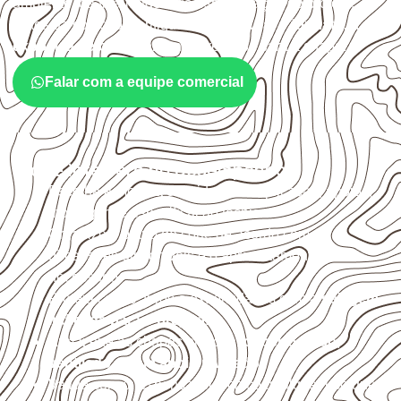
ambiente, da finalidade e da especificação do projeto.
Antes da cotação, verifique a
espessura, o formato, a
exposição e o acabamento
previstos para a chapa.
Falar com a equipe comercial
O que interfere no desempenho
Escolha a medida considerando aplicação, apoios,
montagem e especificação técnica.
Organize o plano de corte de acordo com as
dimensões disponíveis e o aproveitamento
necessário.
Proteja cortes, furos e extremidades com a
selagem
indicada para o projeto
.
Armazene as chapas em local
coberto, seco,
ventilado e com apoio nivelado
.
Valide com o responsável técnico qualquer uso que