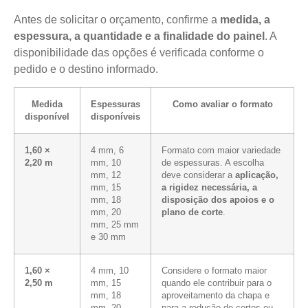
Antes de solicitar o orçamento, confirme a
medida, a
espessura, a quantidade e a finalidade do painel
. A
disponibilidade das opções é verificada conforme o
pedido e o destino informado.
Medida
Espessuras
Como avaliar o formato
disponível
disponíveis
1,60 ×
4 mm, 6
Formato com maior variedade
2,20 m
mm, 10
de espessuras. A escolha
mm, 12
deve considerar a
aplicação,
mm, 15
a rigidez necessária, a
mm, 18
disposição dos apoios e o
mm, 20
plano de corte
.
mm, 25 mm
e 30 mm
1,60 ×
4 mm, 10
Considere o formato maior
2,50 m
mm, 15
quando ele contribuir para o
mm, 18
aproveitamento da chapa e