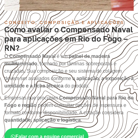
CONCEITO, COMPOSIÇÃO E APLICAÇÕES
Como avaliar o Compensado Naval
para aplicações em Rio do Fogo –
RN?
O
Compensado Naval
é um
painel de madeira
multilaminado
, formado por lâminas sobrepostas e
cruzadas. Sua composição e seu sistema de colagem
devem ser avaliados conforme a
aplicação, a exposição à
umidade e a ficha técnica
do produto.
Empresas que procuram
Compensado Naval para Rio do
Fogo e região
podem consultar opções de espessura e
formato conforme disponibilidade. A cotação considera
quantidade, aplicação e logística
.
Falar com a equipe comercial