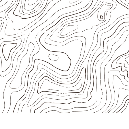
envolva carga, exposição intensa ou requisitos
específicos.
Aplicações relacionadas
Móveis, divisórias e componentes de
marcenaria
técnica
, conforme exposição e acabamento.
Revestimentos internos, painéis e divisórias para
projetos profissionais.
Projetos de transporte que utilizam chapas em
revestimentos e componentes internos.
Uso industrial em embalagens, caixas, montagem e
proteção de equipamentos.
Aplicações relacionadas ao setor náutico, sem
presumir uso submerso ou impermeabilidade total.