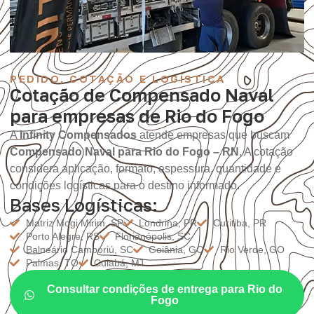
PEDIDO, COTAÇÃO E LOGÍSTICA
Cotação de Compensado Naval
para empresas de Rio do Fogo
A
Infinity Compensados
atende empresas que buscam
Compensado Naval para Rio do Fogo – RN
. A cotação
considera aplicação, formato, espessura, quantidade e
condições logísticas para o destino informado.
Bases Logísticas:
Matriz Mogi Mirim, SP
Londrina, PR
Curitiba, PR
Porto Alegre, RS
Florianópolis, SC
Balneário Camboriú, SC
Goiânia, GO
Rio Verde, GO
Palmas, TO
Cuiabá, MT
Consultar condições de entrega para Rio do
Fogo