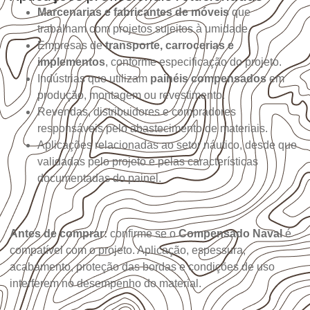
Marcenarias e fabricantes de móveis
que
trabalham com projetos sujeitos à umidade.
Empresas de
transporte, carrocerias e
implementos
, conforme especificação do projeto.
Indústrias que utilizam
painéis compensados
em
produção, montagem ou revestimento.
Revendas, distribuidores e compradores
responsáveis pelo abastecimento de materiais.
Aplicações relacionadas ao setor náutico, desde que
validadas pelo projeto e pelas características
documentadas do painel.
Antes de comprar:
confirme se o
Compensado Naval
é
compatível com o projeto. Aplicação, espessura,
acabamento, proteção das bordas e condições de uso
interferem no desempenho do material.