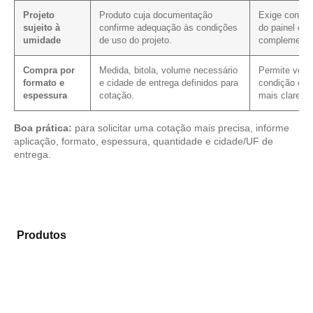
Projeto
Produto cuja documentação
Exige confir
sujeito à
confirme adequação às condições
do painel e d
umidade
de uso do projeto.
complementa
Compra por
Medida, bitola, volume necessário
Permite verifi
formato e
e cidade de entrega definidos para
condição com
espessura
cotação.
mais clareza.
Boa prática:
para solicitar uma cotação mais precisa, informe
aplicação, formato, espessura, quantidade e cidade/UF de
entrega.
Analise os modelos disponíveis em nosso mix de
Produtos
e encontre o produto mais compatível para
sua aplicação.
Compensado Plastificado
Plastificado 2 Processos
Compensado Plywood
Madeirite Resinado Fenólico
Madeirite Resinado Cola Branca
OSB Tapume