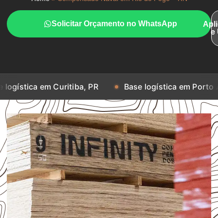
Solicitar Orçamento no WhatsApp
Apl
e
a em Curitiba, PR
Base logística em Porto Alegre, R