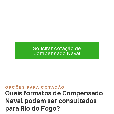
Consulte Compensado Naval
para Rio do Fogo – RN
A Infinity atende empresas que precisam de
Compensado Naval para marcenaria,
indústria, transporte e revestimentos
.
Disponibilidade, prazo e entrega são
confirmados após a análise da solicitação.
Solicitar cotação de
Compensado Naval
OPÇÕES PARA COTAÇÃO
Quais formatos de Compensado
Naval podem ser consultados
para Rio do Fogo?