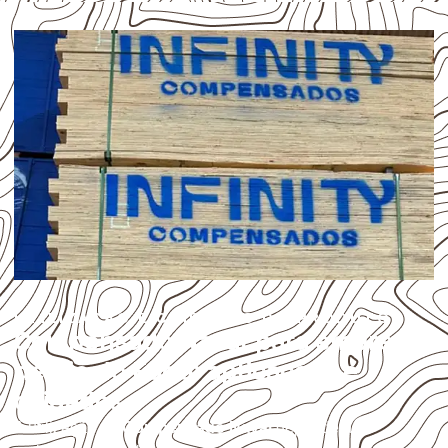
UTILIZAÇÃO E CUIDADOS DO PRODUTO
Compensado Naval para empresas
de Rio do Fogo: aplicações e
cuidados
A utilização do
Compensado Naval
depende do