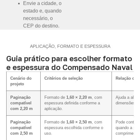
Envie a cidade, o
estado e, quando
necessário, o
CEP do destino.
APLICAÇÃO, FORMATO E ESPESSURA
Guia prático para escolher formato
e espessura do Compensado Naval
Cenário do
Critérios de seleção
Relação com
projeto
Paginação
Formato de
1,60 × 2,20 m
, com
Ajuda a alinh
compatível
espessura definida conforme a
dimensões pr
com 2,20 m
aplicação.
Paginação
Formato de
1,60 × 2,50 m
, com
Pode contribu
compatível
espessura escolhida conforme o
quando a pag
com 2,50 m
uso.
comprimento 