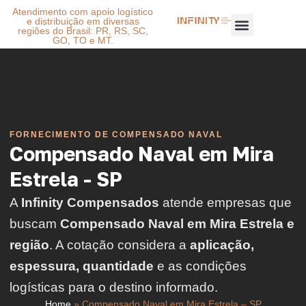
Atendimento com apoio logístico
e distribuição em diversas
regiões do Brasil: PR, RS, SC,
GO, TO e MT.
FORNECIMENTO DE COMPENSADO NAVAL
Compensado Naval em Mira
Estrela - SP
A
Infinity Compensados
atende empresas que
buscam
Compensado Naval em Mira Estrela e
região
. A cotação considera a
aplicação,
espessura, quantidade
e as condições
logísticas para o destino informado.
Home
»
Compensado Naval em Mira Estrela – SP