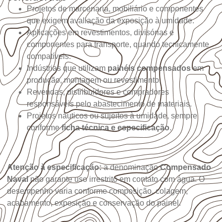
Projetos de marcenaria, mobiliário e componentes
que exigem avaliação da exposição à umidade.
Aplicações em revestimentos, divisórias e
componentes para transporte, quando tecnicamente
compatíveis.
Indústrias que utilizam
painéis compensados
em
produção, montagem ou revestimento.
Revendas, distribuidores e compradores
responsáveis pelo abastecimento de materiais.
Projetos náuticos ou sujeitos à umidade, sempre
conforme
ficha técnica e especificação
.
Atenção à especificação:
a denominação
Compensado
Naval
não garante uso irrestrito em contato com água. O
desempenho varia conforme composição, colagem,
acabamento, exposição e conservação do painel.