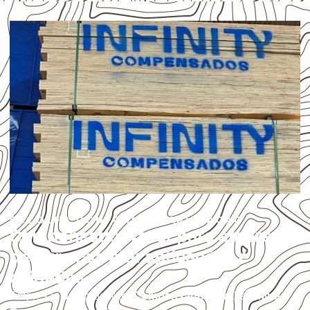
ESCOLHA CONFORME A APLICAÇÃO
Compensado Naval para empresas
de Mira Estrela: aplicações e
cuidados
Empresas que procuram
Compensado Naval em Mira