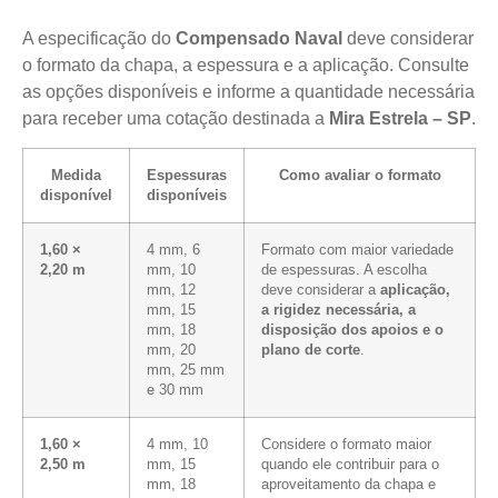
A especificação do
Compensado Naval
deve considerar
o formato da chapa, a espessura e a aplicação. Consulte
as opções disponíveis e informe a quantidade necessária
para receber uma cotação destinada a
Mira Estrela – SP
.
Medida
Espessuras
Como avaliar o formato
disponível
disponíveis
1,60 ×
4 mm, 6
Formato com maior variedade
2,20 m
mm, 10
de espessuras. A escolha
mm, 12
deve considerar a
aplicação,
mm, 15
a rigidez necessária, a
mm, 18
disposição dos apoios e o
mm, 20
plano de corte
.
mm, 25 mm
e 30 mm
1,60 ×
4 mm, 10
Considere o formato maior
2,50 m
mm, 15
quando ele contribuir para o
mm, 18
aproveitamento da chapa e