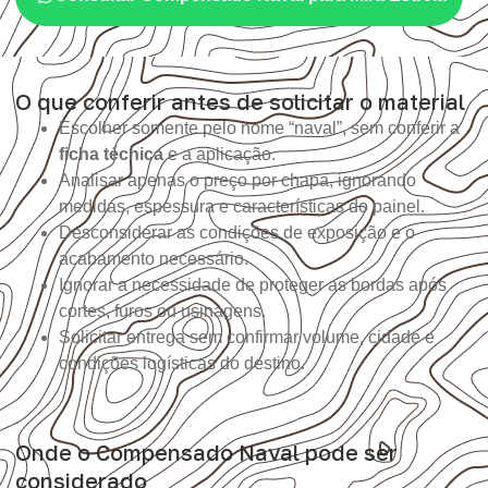
O que conferir antes de solicitar o material
Escolher somente pelo nome “naval”, sem conferir a
ficha técnica
e a aplicação.
Analisar apenas o preço por chapa, ignorando
medidas, espessura e características do painel.
Desconsiderar as condições de exposição e o
acabamento necessário.
Ignorar a necessidade de proteger as bordas após
cortes, furos ou usinagens.
Solicitar entrega sem confirmar volume, cidade e
condições logísticas do destino.
Onde o Compensado Naval pode ser
considerado