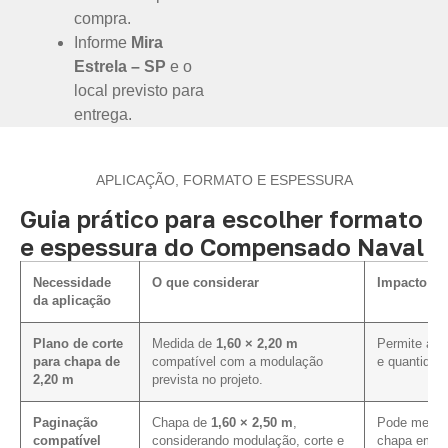
compra.
Informe
Mira
Estrela – SP
e o
local previsto para
entrega.
APLICAÇÃO, FORMATO E ESPESSURA
Guia prático para escolher formato
e espessura do Compensado Naval
Necessidade
O que considerar
Impacto na
da aplicação
Plano de corte
Medida de
1,60 × 2,20 m
Permite aval
para chapa de
compatível com a modulação
e quantidad
2,20 m
prevista no projeto.
Paginação
Chapa de
1,60 × 2,50 m
,
Pode melhor
compatível
considerando modulação, corte e
chapa em pr