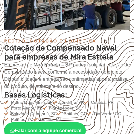
PEDIDO, COTAÇÃO E LOGÍSTICA
Cotação de Compensado Naval
para empresas de Mira Estrela
Empresas de
Mira Estrela – SP
podem solicitar cotação de
Compensado Naval conforme a necessidade do projeto.
Disponibilidade e entrega são confirmadas após a análise
do produto, do volume e do destino.
Bases Logísticas:
Matriz Mogi Mirim, SP
Londrina, PR
Curitiba, PR
Porto Alegre, RS
Florianópolis, SC
Balneário Camboriú, SC
Goiânia, GO
Rio Verde, GO
Palmas, TO
Cuiabá, MT
Falar com a equipe comercial