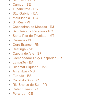
São Carlos - SP
Cumbe - SE
Tupanciretã - RS
São Gabriel - BA
Maurilândia - GO
Simões - PI
Cachoeiras de Macacu - RJ
São João da Paraúna - GO
Santa Rita do Trivelato - MT
Caruaru - PE
Ouro Branco - RN
Restinga - SP
Capela do Alto - SP
Comendador Levy Gasparian - RJ
Lamarão - BA
Ribamar Fiquene - MA
Amambai - MS
Fundão - ES
Cocal do Sul - SC
Rio Branco do Sul - PR
Catanduvas - SC
Poranga - CE