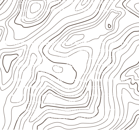
Consulte a ficha técnica antes de aplicações
externas, estruturais ou sujeitas a contato frequente
com água.
Usos profissionais do Compensado Naval
Móveis, divisórias e componentes de
marcenaria
técnica
, conforme exposição e acabamento.
Revestimentos, paredes, pisos e divisórias
,
quando compatíveis com a ficha técnica.
Aplicações em
carrocerias, implementos, trailers e
motorhomes
, conforme especificação.
Uso industrial em embalagens, caixas, montagem e
proteção de equipamentos.
Aplicações relacionadas ao setor náutico, sem
presumir uso submerso ou impermeabilidade total.