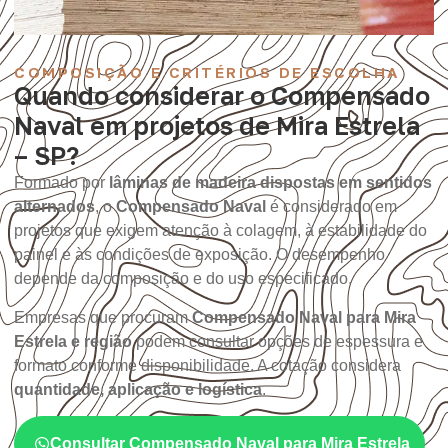
COMPOSIÇÃO E CRITÉRIOS DE ESCOLHA
Quando considerar o Compensado
Naval em projetos de Mira Estrela
– SP?
Formado por
lâminas de madeira dispostas em sentidos
alternados
, o
Compensado Naval
é considerado em
projetos que exigem atenção à colagem, à estabilidade do
painel e às condições de exposição. O desempenho
depende da composição e do uso especificado.
Empresas que procuram
Compensado Naval para Mira
Estrela e região
podem consultar opções de espessura e
formato conforme disponibilidade. A cotação considera
quantidade, aplicação e logística
.
Consultar Compensado Naval para Mira Estrela