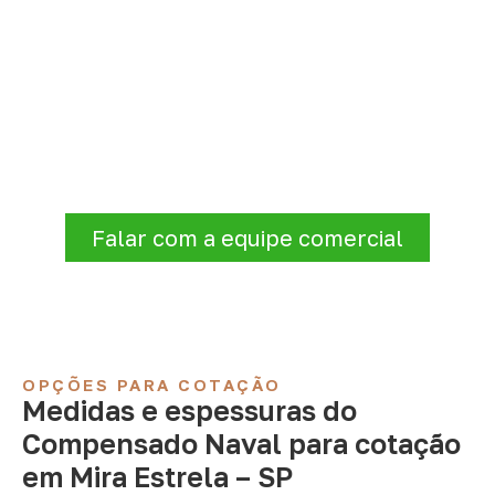
Compensado Naval para seu
projeto: consulte as opções
Consulte opções de
Compensado Naval
conforme a finalidade do projeto. Nossa
equipe comercial ajuda a organizar medidas,
volume e condições de atendimento para
sua região.
Falar com a equipe comercial
OPÇÕES PARA COTAÇÃO
Medidas e espessuras do
Compensado Naval para cotação
em Mira Estrela – SP