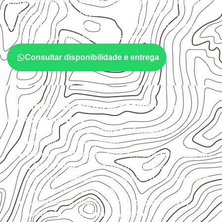
Estrela
devem avaliar onde a chapa será instalada, qual
será o contato com umidade e quais cuidados de
acabamento serão necessários. Espessura, formato e
quantidade também interferem na compra.
Consultar disponibilidade e entrega
Cuidados com corte, acabamento e
armazenamento
Confirme se a
espessura e o formato
são
compatíveis com o projeto.
Planeje o corte conforme os formatos
1,60 × 2,20 m e
1,60 × 2,50 m
, sujeitos à disponibilidade.
Considere acabamento e proteção das bordas após
qualquer corte ou usinagem.
Armazene as chapas em local
coberto, seco,
ventilado e com apoio nivelado
.