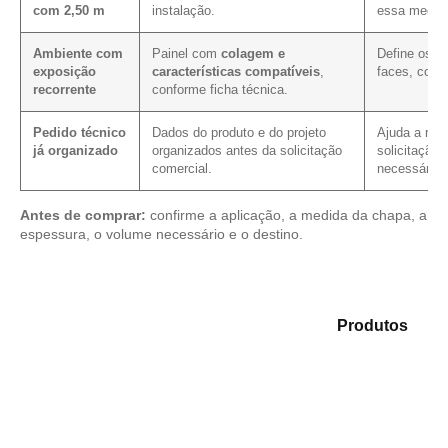
com 2,50 m
instalação.
essa medid
Ambiente com
Painel com
colagem e
Define os c
exposição
características compatíveis
,
faces, corte
recorrente
conforme ficha técnica.
Pedido técnico
Dados do produto e do projeto
Ajuda a redu
já organizado
organizados antes da solicitação
solicitação,
comercial.
necessário.
Antes de comprar:
confirme a aplicação, a medida da chapa, a
espessura, o volume necessário e o destino.
Explore as alternativas em nosso mix de
Produtos
e
identifique o tipo de chapa mais compatível para sua
necessidade.
Compensado Plastificado
Plastificado 2 Processos
Compensado Plywood
Madeirite Resinado Fenólico
Madeirite Resinado Cola Branca
OSB Tapume