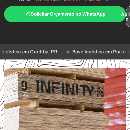
Solicitar Orçamento no WhatsApp
Apl
e
 Curitiba, PR
Base logística em Porto Alegre, RS