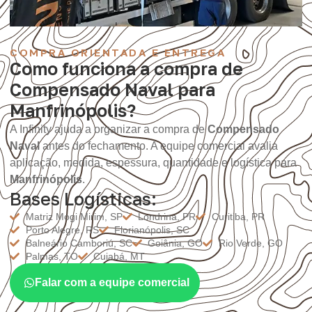
COMPRA ORIENTADA E ENTREGA
Como funciona a compra de
Compensado Naval para
Manfrinópolis?
A Infinity ajuda a organizar a compra de
Compensado
Naval
antes do fechamento. A equipe comercial avalia
aplicação, medida, espessura, quantidade e logística para
Manfrinópolis
.
Bases Logísticas:
Matriz Mogi Mirim, SP
Londrina, PR
Curitiba, PR
Porto Alegre, RS
Florianópolis, SC
Balneário Camboriú, SC
Goiânia, GO
Rio Verde, GO
Palmas, TO
Cuiabá, MT
Falar com a equipe comercial