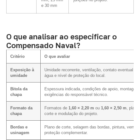
mm, 25 mm
junções no projeto.
e 30 mm
O que analisar ao especificar o
Compensado Naval?
Critério
O que avaliar
Exposição à
Umidade recorrente, ventilação, contato eventual c
umidade
água e nível de proteção do local.
Bitola da
Espessura indicada, condições de apoio, montagem
chapa
exigências do responsável técnico.
Formato da
Formatos de
1,60 × 2,20 m
ou
1,60 × 2,50 m
, plano
chapa
corte e modulação do projeto.
Bordas e
Plano de corte, selagem das bordas, pintura, verniz 
usinagem
proteção complementar.