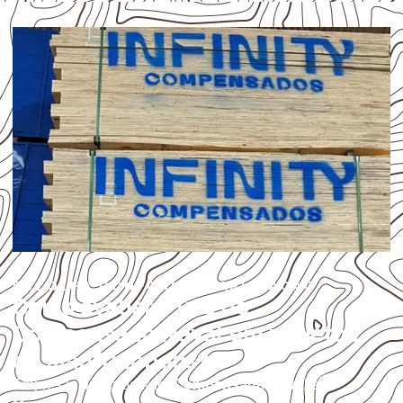
ESCOLHA CONFORME A APLICAÇÃO
Como avaliar o uso do
Compensado Naval em projetos
de Manfrinópolis?
Empresas que procuram
Compensado Naval em