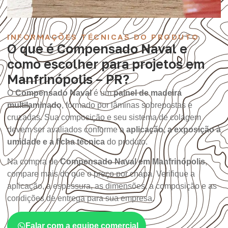
INFORMAÇÕES TÉCNICAS DO PRODUTO
O que é Compensado Naval e
como escolher para projetos em
Manfrinópolis – PR?
O
Compensado Naval
é um
painel de madeira
multilaminado
, formado por lâminas sobrepostas e
cruzadas. Sua composição e seu sistema de colagem
devem ser avaliados conforme a
aplicação, a exposição à
umidade e a ficha técnica
do produto.
Na compra de
Compensado Naval em Manfrinópolis
,
compare mais do que o preço por chapa. Verifique a
aplicação, a espessura, as dimensões, a composição e as
condições de entrega para sua empresa.
Falar com a equipe comercial