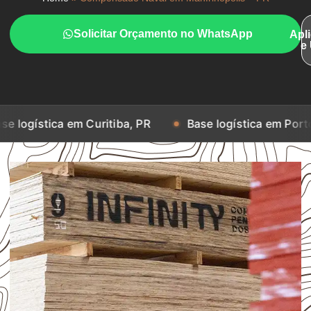
Solicitar Orçamento no WhatsApp
Apl
e
 em Curitiba, PR
Base logística em Porto Alegre, RS