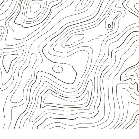
Consulte a ficha técnica antes de aplicações
externas, estruturais ou sujeitas a contato frequente
com água.
Aplicações relacionadas
Móveis, divisórias e componentes de
marcenaria
técnica
, conforme exposição e acabamento.
Revestimentos, paredes, pisos e divisórias
,
quando compatíveis com a ficha técnica.
Projetos de transporte que utilizam chapas em
revestimentos e componentes internos.
Uso industrial em embalagens, caixas, montagem e
proteção de equipamentos.
Aplicações relacionadas ao setor náutico, sem
presumir uso submerso ou impermeabilidade total.