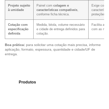
Projeto sujeito
Painel com
colagem e
Exige confi
à umidade
características compatíveis
,
característi
conforme ficha técnica.
proteções c
Cotação com
Medida, bitola, volume necessário
Facilita a 
especificação
e cidade de entrega definidos para
com as mes
definida
cotação.
Boa prática:
para solicitar uma cotação mais precisa, informe
aplicação, formato, espessura, quantidade e cidade/UF de
entrega.
Compare os modelos disponíveis em nosso catálogo
de
Produtos
e encontre o tipo de chapa mais
adequado para sua aplicação.
Compensado Plastificado
Plastificado 2 Processos
Compensado Plywood
Madeirite Resinado Fenólico
Madeirite Resinado Cola Branca
OSB Tapume