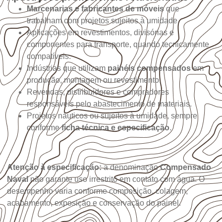
Marcenarias e fabricantes de móveis
que
trabalham com projetos sujeitos à umidade.
Aplicações em revestimentos, divisórias e
componentes para transporte, quando tecnicamente
compatíveis.
Indústrias que utilizam
painéis compensados
em
produção, montagem ou revestimento.
Revendas, distribuidores e compradores
responsáveis pelo abastecimento de materiais.
Projetos náuticos ou sujeitos à umidade, sempre
conforme
ficha técnica e especificação
.
Atenção à especificação:
a denominação
Compensado
Naval
não garante uso irrestrito em contato com água. O
desempenho varia conforme composição, colagem,
acabamento, exposição e conservação do painel.