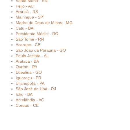
Santa Maria - RN
Feijó - AC
Araricá - RS
Mairinque - SP
Madre de Deus de Minas - MG
Catu - BA
Presidente Médici - RO
São Tomé - RN
Acarape - CE
São João da Paraúna - GO
Paulo Jacinto - AL
Arataca - BA
Ourém - PA
Edealina - GO
Iguaraçu - PR
Ulianópolis - PA
São José de Ubá - RJ
Ichu - BA
Acrelândia - AC
Coreaú - CE