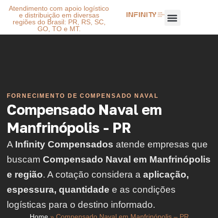
Atendimento com apoio logístico
e distribuição em diversas
regiões do Brasil: PR, RS, SC,
GO, TO e MT.
FORNECIMENTO DE COMPENSADO NAVAL
Compensado Naval em
Manfrinópolis - PR
A
Infinity Compensados
atende empresas que
buscam
Compensado Naval em Manfrinópolis
e região
. A cotação considera a
aplicação,
espessura, quantidade
e as condições
logísticas para o destino informado.
Home
»
Compensado Naval em Manfrinópolis – PR