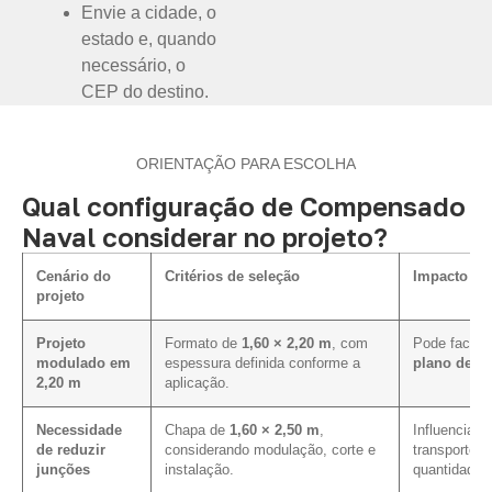
Envie a cidade, o
estado e, quando
necessário, o
CEP do destino.
ORIENTAÇÃO PARA ESCOLHA
Qual configuração de Compensado
Naval considerar no projeto?
Cenário do
Critérios de seleção
Impacto na 
projeto
Projeto
Formato de
1,60 × 2,20 m
, com
Pode facilit
modulado em
espessura definida conforme a
plano de co
2,20 m
aplicação.
Necessidade
Chapa de
1,60 × 2,50 m
,
Influencia o
de reduzir
considerando modulação, corte e
transporte, 
junções
instalação.
quantidade 