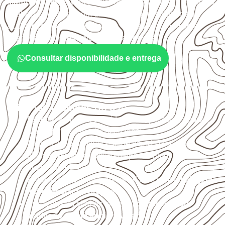
Manfrinópolis
devem avaliar onde a chapa será instalada,
qual será o contato com umidade e quais cuidados de
acabamento serão necessários. Espessura, formato e
quantidade também interferem na compra.
Consultar disponibilidade e entrega
Critérios técnicos de uso
Escolha a medida considerando aplicação, apoios,
montagem e especificação técnica.
Organize o plano de corte de acordo com as
dimensões disponíveis e o aproveitamento
necessário.
Proteja cortes, furos e extremidades com a
selagem
indicada para o projeto
.
Armazene as chapas em local
coberto, seco,
ventilado e com apoio nivelado
.