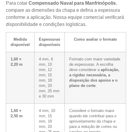
Para cotar
Compensado Naval para Manfrinópolis
,
compare as dimensões da chapa e defina a espessura
conforme a aplicação. Nossa equipe comercial verificará
disponibilidade e condições logísticas.
Medida
Espessuras
Como avaliar o formato
disponível
disponíveis
1,60 ×
4 mm, 6
Formato com maior variedade
2,20 m
mm, 10
de espessuras. A escolha
mm, 12
deve considerar a
aplicação,
mm, 15
a rigidez necessária, a
mm, 18
disposição dos apoios e o
mm, 20
plano de corte
.
mm, 25 mm
e 30 mm
1,60 ×
4 mm, 10
Considere o formato maior
2,50 m
mm, 15
quando ele contribuir para o
mm, 18
aproveitamento da chapa e
mm, 20
para a redução de cortes ou