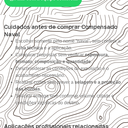
Cuidados antes de comprar Compensado
Naval
Escolher somente pelo nome “naval”, sem conferir a
ficha técnica
e a aplicação.
Comparar propostas sem verificar
espessura,
formato, composição e quantidade
.
Desconsiderar as condições de exposição e o
acabamento necessário.
Realizar cortes sem prever a
selagem e a proteção
das bordas
.
Solicitar entrega sem confirmar volume, cidade e
condições logísticas do destino.
Aplicações profissionais relacionadas