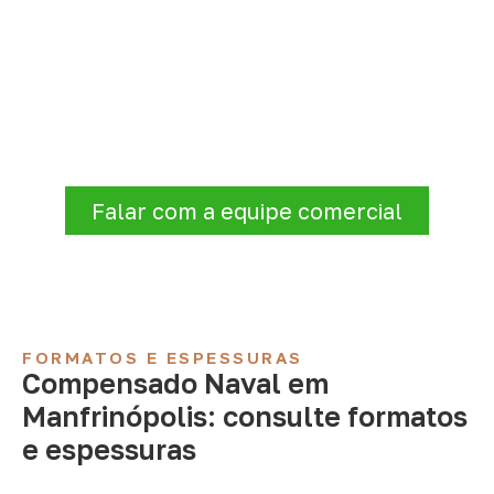
Organize sua cotação de
Compensado Naval
Antes de fechar a compra, confirme se a
espessura, o formato e a aplicação
estão alinhados à necessidade. Envie as
informações para receber uma cotação.
Falar com a equipe comercial
FORMATOS E ESPESSURAS
Compensado Naval em
Manfrinópolis: consulte formatos
e espessuras