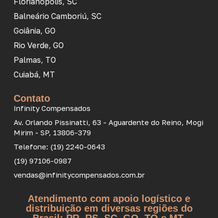
Florianópolis, SC
Balneário Camboriú, SC
Goiânia, GO
Rio Verde, GO
Palmas, TO
Cuiabá, MT
Contato
Infinity Compensados
Av. Orlando Pissinatti, 63 - Aguardente do Reino, Mogi
Mirim - SP, 13806-379
Telefone: (19) 2240-0643
(19) 97106-0987
vendas@infinitycompensados.com.br
Atendimento com apoio logístico e
distribuição em diversas regiões do