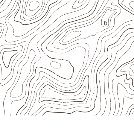
com água.
Usos profissionais do Compensado Naval
Móveis, divisórias e componentes de
marcenaria
técnica
, conforme exposição e acabamento.
Revestimentos, paredes, pisos e divisórias
,
quando compatíveis com a ficha técnica.
Projetos de transporte que utilizam chapas em
revestimentos e componentes internos.
Indústrias e linhas de montagem
que necessitam
de chapas com formato e espessura definidos.
Projetos náuticos específicos, desde que validados
pela ficha técnica e pelo responsável pelo projeto.