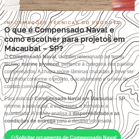
INFORMAÇÕES TÉCNICAS DO PRODUTO
O que é Compensado Naval e
como escolher para projetos em
Macaubal – SP?
O
Compensado Naval
, também relacionado ao termo
técnico
marine plywood
, pertence à categoria dos painéis
compensados. A chapa reúne lâminas cruzadas e deve ser
escolhida conforme o projeto, o acabamento e o nível de
contato com umidade.
Para solicitar
Compensado Naval em Macaubal – SP
,
informe a aplicação, a espessura, o formato e a
quantidade. A Infinity analisa a
disponibilidade e as
condições de entrega
para o destino informado.
Solicitar orçamento de Compensado Naval