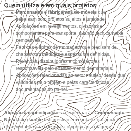
Quem utiliza e em quais projetos
Marcenarias e fabricantes de móveis
que
trabalham com projetos sujeitos à umidade.
Aplicações em revestimentos, divisórias e
componentes para transporte, quando tecnicamente
compatíveis.
Fábricas e linhas de montagem que precisam de
chapas com medidas e espessuras definidas.
Revendas, distribuidores e compradores
responsáveis pelo abastecimento de materiais.
Aplicações relacionadas ao setor náutico, desde que
validadas pelo projeto e pelas características
documentadas do painel.
Atenção à especificação:
a denominação
Compensado
Naval
não garante uso irrestrito em contato com água. O
desempenho varia conforme composição, colagem,