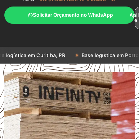
Solicitar Orçamento no WhatsApp
Apl
e
em Curitiba, PR
Base logística em Porto Alegre, RS