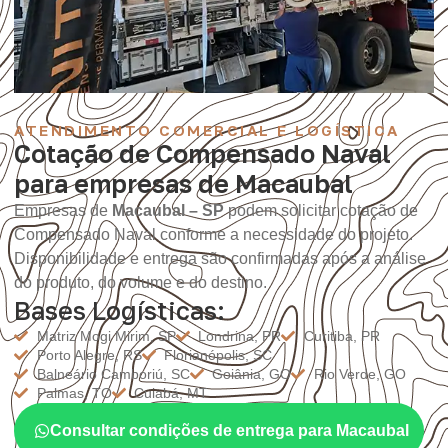
ATENDIMENTO COMERCIAL E LOGÍSTICA
Cotação de Compensado Naval
para empresas de Macaubal
Empresas de
Macaubal – SP
podem solicitar cotação de
Compensado Naval conforme a necessidade do projeto.
Disponibilidade e entrega são confirmadas após a análise
do produto, do volume e do destino.
Bases Logísticas:
Matriz Mogi Mirim, SP
Londrina, PR
Curitiba, PR
Porto Alegre, RS
Florianópolis, SC
Balneário Camboriú, SC
Goiânia, GO
Rio Verde, GO
Palmas, TO
Cuiabá, MT
Consultar condições de entrega para Macaubal