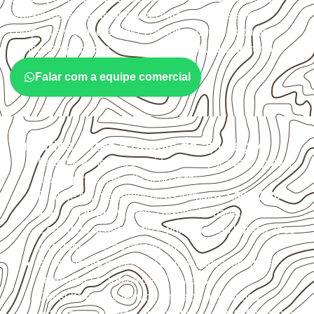
profissionais, desde que suas características sejam
compatíveis com o projeto. A Infinity orienta a compra
conforme
aplicação, medida, quantidade e destino
.
Falar com a equipe comercial
Cuidados antes e depois da aplicação
Escolha a medida considerando aplicação, apoios,
montagem e especificação técnica.
Planeje o corte conforme os formatos
1,60 × 2,20 m e
1,60 × 2,50 m
, sujeitos à disponibilidade.
Considere acabamento e proteção das bordas após
qualquer corte ou usinagem.
Evite contato direto com o solo, chuva, umidade
acumulada e apoios desnivelados.
Consulte a ficha técnica antes de aplicações
externas, estruturais ou sujeitas a contato frequente