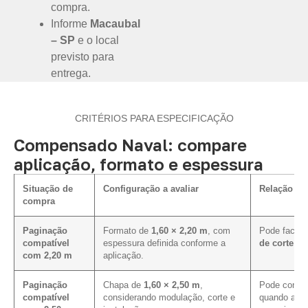
compra.
Informe
Macaubal
– SP
e o local
previsto para
entrega.
CRITÉRIOS PARA ESPECIFICAÇÃO
Compensado Naval: compare
aplicação, formato e espessura
Situação de
Configuração a avaliar
Relação co
compra
Paginação
Formato de
1,60 × 2,20 m
, com
Pode facilit
compatível
espessura definida conforme a
de corte e 
com 2,20 m
aplicação.
Paginação
Chapa de
1,60 × 2,50 m
,
Pode contri
compatível
considerando modulação, corte e
quando a pa