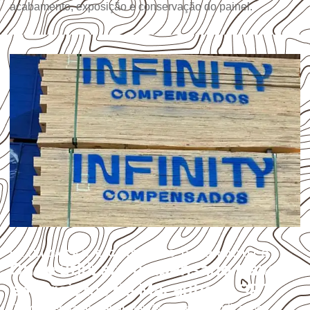
acabamento, exposição e conservação do painel.
UTILIZAÇÃO E CUIDADOS DO PRODUTO
Onde utilizar Compensado Naval
em projetos de Macaubal – SP?
O
Compensado Naval
atende diferentes aplicações