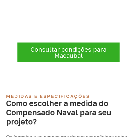
Precisa de Compensado Naval
para sua empresa?
Para solicitar
Compensado Naval em
Macaubal – SP
, envie os dados do projeto.
A cotação será analisada conforme
produto, quantidade e destino.
Consultar condições para
Macaubal
MEDIDAS E ESPECIFICAÇÕES
Como escolher a medida do
Compensado Naval para seu
projeto?