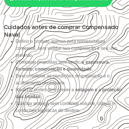
Cuidados antes de comprar Compensado
Naval
Definir o produto apenas pela nomenclatura
comercial, sem validar sua composição e seu uso
previsto.
Comparar propostas sem verificar
espessura,
formato, composição e quantidade
.
Desconsiderar as condições de exposição e o
acabamento necessário.
Realizar cortes sem prever a
selagem e a proteção
das bordas
.
Solicitar entrega sem confirmar volume, cidade e
condições logísticas do destino.