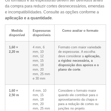
Os formatos e as espessuras devem ser definidos antes
da compra para reduzir cortes desnecessários, emendas
e incompatibilidades. Consulte as opções conforme a
aplicação e a quantidade
.
Medida
Espessuras
Como avaliar o formato
disponível
disponíveis
1,60 ×
4 mm, 6
Formato com maior variedade
2,20 m
mm, 10
de espessuras. A escolha
mm, 12
deve considerar a
aplicação,
mm, 15
a rigidez necessária, a
mm, 18
disposição dos apoios e o
mm, 20
plano de corte
.
mm, 25 mm
e 30 mm
1,60 ×
4 mm, 10
Considere o formato maior
2,50 m
mm, 15
quando ele contribuir para o
mm, 18
aproveitamento da chapa e
mm, 20
para a redução de cortes ou
mm, 25 mm
junções no projeto.