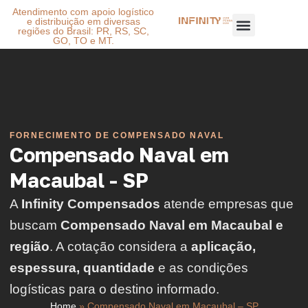
Atendimento com apoio logístico
e distribuição em diversas
regiões do Brasil: PR, RS, SC,
GO, TO e MT.
FORNECIMENTO DE COMPENSADO NAVAL
Compensado Naval em
Macaubal - SP
A
Infinity Compensados
atende empresas que
buscam
Compensado Naval em Macaubal e
região
. A cotação considera a
aplicação,
espessura, quantidade
e as condições
logísticas para o destino informado.
Home
»
Compensado Naval em Macaubal – SP