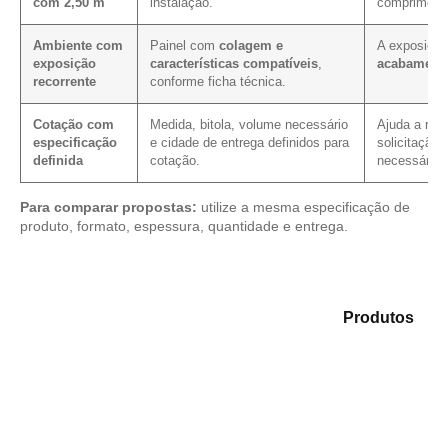
com 2,50 m
instalação.
comprimento
Ambiente com
Painel com
colagem e
A exposição
exposição
características compatíveis
,
acabamento
recorrente
conforme ficha técnica.
Cotação com
Medida, bitola, volume necessário
Ajuda a redu
especificação
e cidade de entrega definidos para
solicitação,
definida
cotação.
necessário.
Para comparar propostas:
utilize a mesma especificação de
produto, formato, espessura, quantidade e entrega.
Compare as alternativas em nosso mix de
Produtos
e
selecione o material mais indicado para sua aplicação.
Compensado Plastificado
Plastificado 2 Processos
Compensado Plywood
Madeirite Resinado Fenólico
Madeirite Resinado Cola Branca
OSB Tapume
OSB Home Plus
OSB Induplac