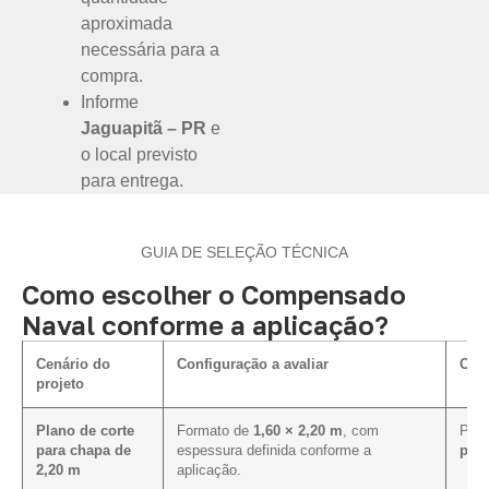
aproximada
necessária para a
compra.
Informe
Jaguapitã – PR
e
o local previsto
para entrega.
GUIA DE SELEÇÃO TÉCNICA
Como escolher o Compensado
Naval conforme a aplicação?
Cenário do
Configuração a avaliar
Como
projeto
Plano de corte
Formato de
1,60 × 2,20 m
, com
Pode
para chapa de
espessura definida conforme a
plan
2,20 m
aplicação.