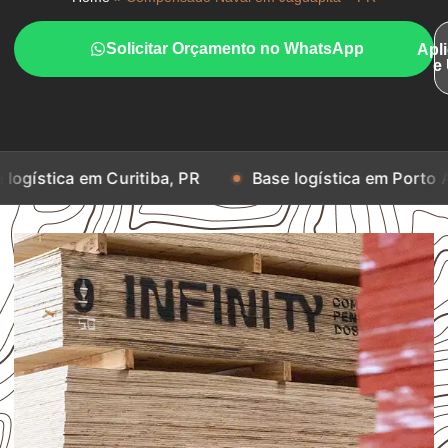
Solicitar Orçamento no WhatsApp
Apl
e
m Curitiba, PR
Base logística em Porto Alegre, RS