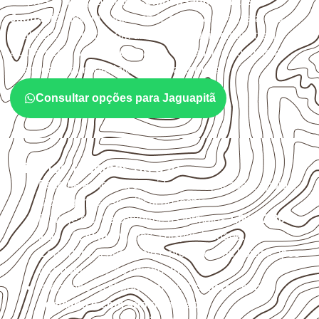
Empresas que procuram
Compensado Naval em
Jaguapitã
devem avaliar onde a chapa será instalada,
qual será o contato com umidade e quais cuidados de
acabamento serão necessários. Espessura, formato e
quantidade também interferem na compra.
Consultar opções para Jaguapitã
Critérios técnicos de uso
Escolha a medida considerando aplicação, apoios,
montagem e especificação técnica.
Planeje o corte conforme os formatos
1,60 × 2,20 m e
1,60 × 2,50 m
, sujeitos à disponibilidade.
Considere acabamento e proteção das bordas após
qualquer corte ou usinagem.
Armazene as chapas em local
coberto, seco,
ventilado e com apoio nivelado
.