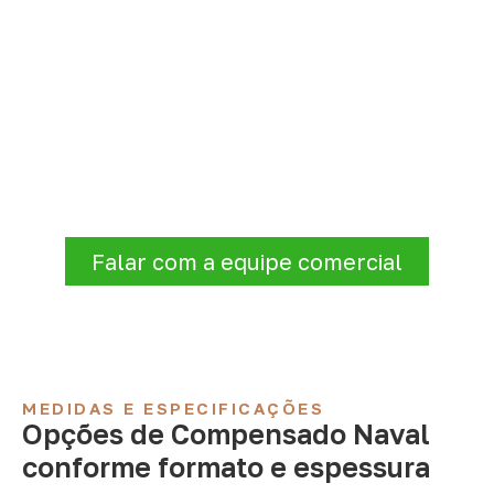
Precisa de Compensado Naval
para sua empresa?
Consulte opções de
Compensado Naval
conforme a finalidade do projeto. Nossa
equipe comercial ajuda a organizar medidas,
volume e condições de atendimento para
sua região.
Falar com a equipe comercial
MEDIDAS E ESPECIFICAÇÕES
Opções de Compensado Naval
conforme formato e espessura