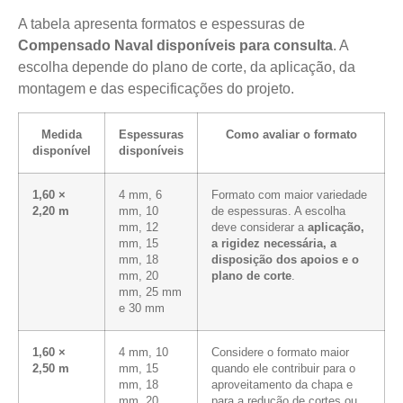
A tabela apresenta formatos e espessuras de
Compensado Naval disponíveis para consulta
. A
escolha depende do plano de corte, da aplicação, da
montagem e das especificações do projeto.
Medida
Espessuras
Como avaliar o formato
disponível
disponíveis
1,60 ×
4 mm, 6
Formato com maior variedade
2,20 m
mm, 10
de espessuras. A escolha
mm, 12
deve considerar a
aplicação,
mm, 15
a rigidez necessária, a
mm, 18
disposição dos apoios e o
mm, 20
plano de corte
.
mm, 25 mm
e 30 mm
1,60 ×
4 mm, 10
Considere o formato maior
2,50 m
mm, 15
quando ele contribuir para o
mm, 18
aproveitamento da chapa e
mm, 20
para a redução de cortes ou