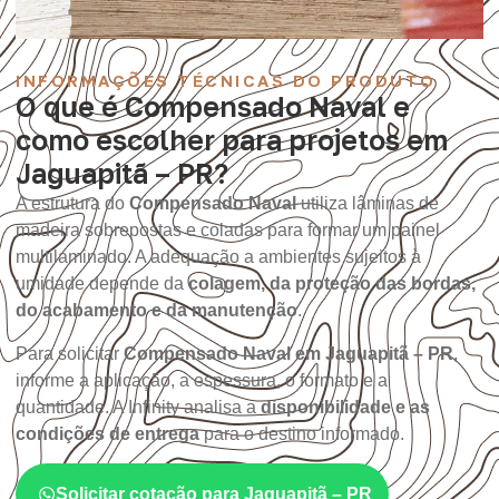
INFORMAÇÕES TÉCNICAS DO PRODUTO
O que é Compensado Naval e
como escolher para projetos em
Jaguapitã – PR?
A estrutura do
Compensado Naval
utiliza lâminas de
madeira sobrepostas e coladas para formar um painel
multilaminado. A adequação a ambientes sujeitos à
umidade depende da
colagem, da proteção das bordas,
do acabamento e da manutenção
.
Para solicitar
Compensado Naval em Jaguapitã – PR
,
informe a aplicação, a espessura, o formato e a
quantidade. A Infinity analisa a
disponibilidade e as
condições de entrega
para o destino informado.
Solicitar cotação para Jaguapitã – PR