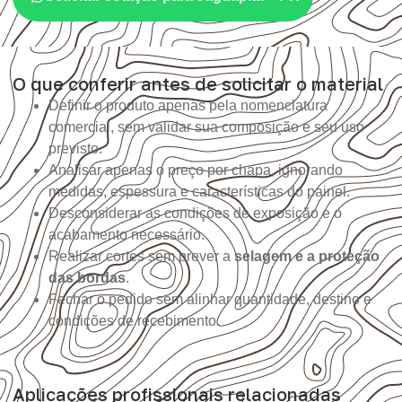
O que conferir antes de solicitar o material
Definir o produto apenas pela nomenclatura
comercial, sem validar sua composição e seu uso
previsto.
Analisar apenas o preço por chapa, ignorando
medidas, espessura e características do painel.
Desconsiderar as condições de exposição e o
acabamento necessário.
Realizar cortes sem prever a
selagem e a proteção
das bordas
.
Fechar o pedido sem alinhar quantidade, destino e
condições de recebimento.
Aplicações profissionais relacionadas