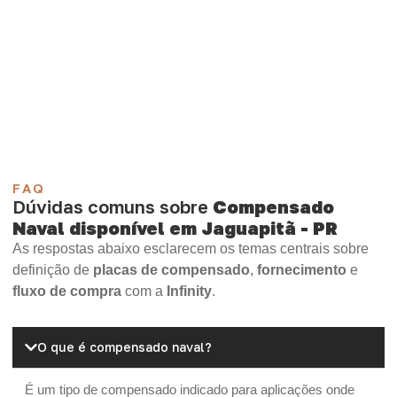
sua demanda.
Compensado Plastificado
Plastificado 2 Processos
Compensado Plywood
Madeirite Resinado Fenólico
Madeirite Resinado Cola Branca
OSB Tapume
OSB Home Plus
OSB Induplac
FAQ
Dúvidas comuns sobre
Compensado
Naval disponível em Jaguapitã - PR
As respostas abaixo esclarecem os temas centrais sobre
definição de
placas de compensado
,
fornecimento
e
fluxo de compra
com a
Infinity
.
O que é compensado naval?
É um tipo de compensado indicado para aplicações onde