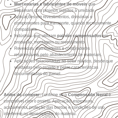
Marcenarias e fabricantes de móveis
que
trabalham com projetos sujeitos à umidade.
Aplicações em revestimentos, divisórias e
componentes para transporte, quando tecnicamente
compatíveis.
Indústrias que utilizam
painéis compensados
em
produção, montagem ou revestimento.
Revendas, distribuidores e compradores
responsáveis pelo abastecimento de materiais.
Aplicações relacionadas ao setor náutico, desde que
validadas pelo projeto e pelas características
documentadas do painel.
Antes de comprar:
confirme se o
Compensado Naval
é
compatível com o projeto. Aplicação, espessura,
acabamento, proteção das bordas e condições de uso
interferem no desempenho do material.