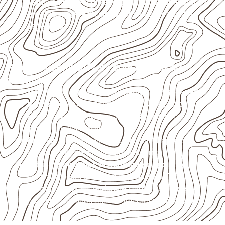
Valide com o responsável técnico qualquer uso que
envolva carga, exposição intensa ou requisitos
específicos.
Projetos compatíveis com avaliação
técnica
Móveis, divisórias e componentes de
marcenaria
técnica
, conforme exposição e acabamento.
Revestimentos internos, painéis e divisórias para
projetos profissionais.
Projetos de transporte que utilizam chapas em
revestimentos e componentes internos.
Indústrias e linhas de montagem
que necessitam
de chapas com formato e espessura definidos.
Aplicações relacionadas ao setor náutico, sem
presumir uso submerso ou impermeabilidade total.