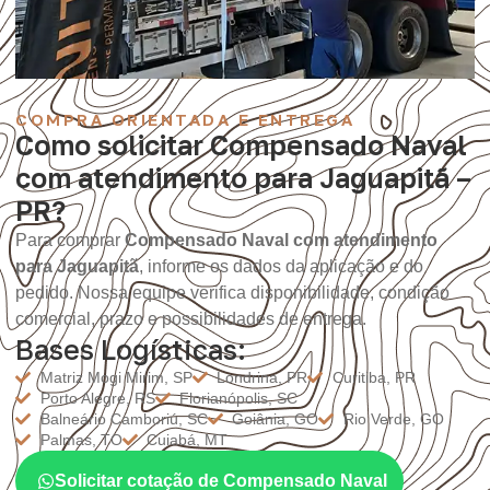
COMPRA ORIENTADA E ENTREGA
Como solicitar Compensado Naval
com atendimento para Jaguapitã –
PR?
Para comprar
Compensado Naval com atendimento
para Jaguapitã
, informe os dados da aplicação e do
pedido. Nossa equipe verifica disponibilidade, condição
comercial, prazo e possibilidades de entrega.
Bases Logísticas:
Matriz Mogi Mirim, SP
Londrina, PR
Curitiba, PR
Porto Alegre, RS
Florianópolis, SC
Balneário Camboriú, SC
Goiânia, GO
Rio Verde, GO
Palmas, TO
Cuiabá, MT
Solicitar cotação de Compensado Naval