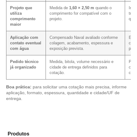
Projeto que
Medida de
1,60 × 2,50 m
quando o
Infl
utiliza
comprimento for compatível com o
tran
comprimento
projeto.
quan
maior
Aplicação com
Compensado Naval avaliado conforme
Exig
contato eventual
colagem, acabamento, espessura e
cara
com água
exposição prevista.
prot
Pedido técnico
Medida, bitola, volume necessário e
Perm
já organizado
cidade de entrega definidos para
cond
cotação.
com 
Boa prática:
para solicitar uma cotação mais precisa, informe
aplicação, formato, espessura, quantidade e cidade/UF de
entrega.
Explore os modelos disponíveis em nosso catálogo de
Produtos
e selecione o produto mais adequado para