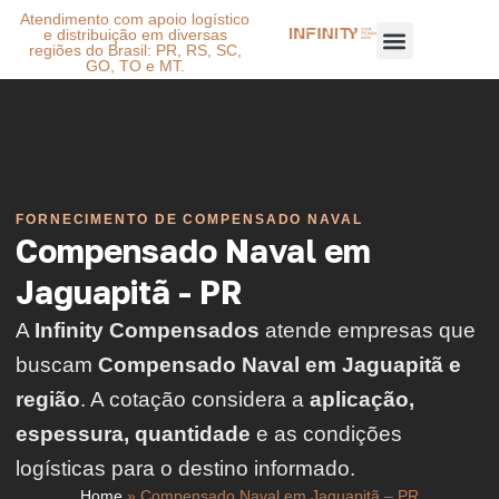
Atendimento com apoio logístico
e distribuição em diversas
regiões do Brasil: PR, RS, SC,
GO, TO e MT.
FORNECIMENTO DE COMPENSADO NAVAL
Compensado Naval em
Jaguapitã - PR
A
Infinity Compensados
atende empresas que
buscam
Compensado Naval em Jaguapitã e
região
. A cotação considera a
aplicação,
espessura, quantidade
e as condições
logísticas para o destino informado.
Home
»
Compensado Naval em Jaguapitã – PR