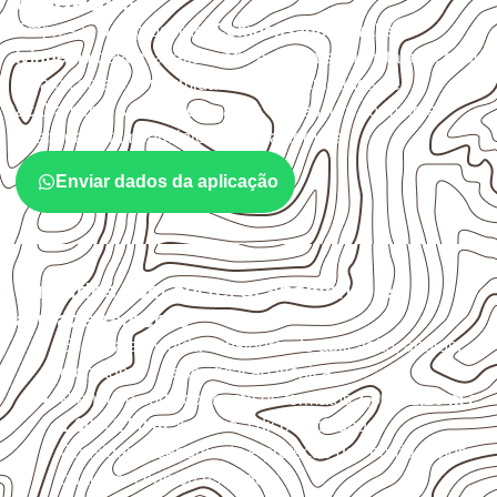
cuidados
Empresas que procuram
Compensado Naval em
Ivinhema
devem avaliar onde a chapa será instalada, qual
será o contato com umidade e quais cuidados de
acabamento serão necessários. Espessura, formato e
quantidade também interferem na compra.
Enviar dados da aplicação
Cuidados com corte, acabamento e
armazenamento
Escolha a medida considerando aplicação, apoios,
montagem e especificação técnica.
Planeje o corte conforme os formatos
1,60 × 2,20 m e
1,60 × 2,50 m
, sujeitos à disponibilidade.
Considere acabamento e proteção das bordas após
qualquer corte ou usinagem.