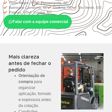
Porto Alegre, RS
Florianópolis, SC
Balneário Camboriú, SC
Goiânia, GO
Rio Verde, GO
Palmas, TO
Cuiabá, MT
Falar com a equipe comercial
Mais clareza
antes de fechar o
pedido
Orientação de
compra
para
organizar
aplicação, formato
e espessura antes
da cotação.
Condições