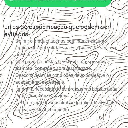
Erros de especificação que podem ser
evitados
Definir o produto apenas pela nomenclatura
comercial, sem validar sua composição e seu uso
previsto.
Comparar propostas sem verificar
espessura,
formato, composição e quantidade
.
Desconsiderar as condições de exposição e o
acabamento necessário.
Ignorar a necessidade de proteger as bordas após
cortes, furos ou usinagens.
Fechar o pedido sem alinhar quantidade, destino e
condições de recebimento.