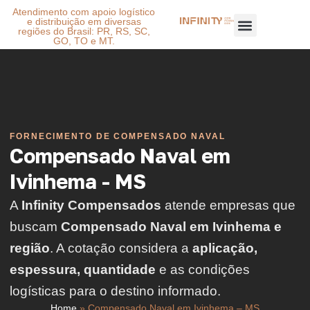
Atendimento com apoio logístico
e distribuição em diversas
regiões do Brasil: PR, RS, SC,
GO, TO e MT.
FORNECIMENTO DE COMPENSADO NAVAL
Compensado Naval em
Ivinhema - MS
A
Infinity Compensados
atende empresas que
buscam
Compensado Naval em Ivinhema e
região
. A cotação considera a
aplicação,
espessura, quantidade
e as condições
logísticas para o destino informado.
Home
»
Compensado Naval em Ivinhema – MS