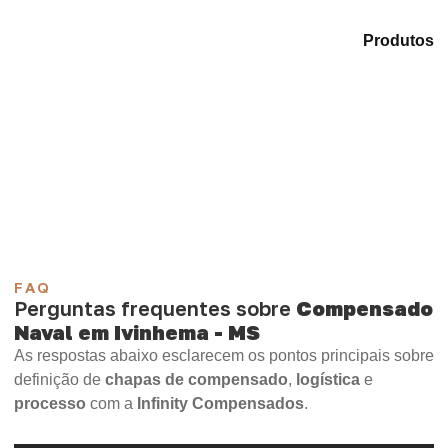
Explore as alternativas em nosso catálogo de
Produtos
e encontre o material mais compatível para sua
demanda.
Compensado Plastificado
Plastificado 2 Processos
Compensado Plywood
Madeirite Resinado Fenólico
Madeirite Resinado Cola Branca
OSB Tapume
OSB Home Plus
OSB Induplac
FAQ
Perguntas frequentes sobre
Compensado
Naval em Ivinhema - MS
As respostas abaixo esclarecem os pontos principais sobre
definição de
chapas de compensado
,
logística
e
processo
com a
Infinity Compensados
.