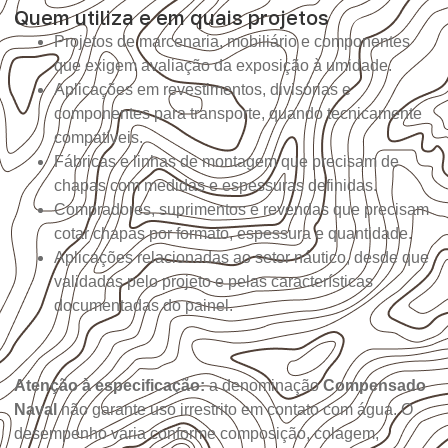
Quem utiliza e em quais projetos
Projetos de marcenaria, mobiliário e componentes
que exigem avaliação da exposição à umidade.
Aplicações em revestimentos, divisórias e
componentes para transporte, quando tecnicamente
compatíveis.
Fábricas e linhas de montagem que precisam de
chapas com medidas e espessuras definidas.
Compradores, suprimentos e revendas que precisam
cotar chapas por formato, espessura e quantidade.
Aplicações relacionadas ao setor náutico, desde que
validadas pelo projeto e pelas características
documentadas do painel.
Atenção à especificação:
a denominação
Compensado
Naval
não garante uso irrestrito em contato com água. O
desempenho varia conforme composição, colagem,