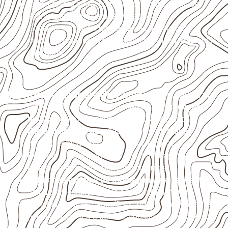
Evite contato direto com o solo, chuva, umidade
acumulada e apoios desnivelados.
Consulte a ficha técnica antes de aplicações
externas, estruturais ou sujeitas a contato frequente
com água.
Usos profissionais do Compensado Naval
Móveis, divisórias e componentes de
marcenaria
técnica
, conforme exposição e acabamento.
Revestimentos, paredes, pisos e divisórias
,
quando compatíveis com a ficha técnica.
Projetos de transporte que utilizam chapas em
revestimentos e componentes internos.
Indústrias e linhas de montagem
que necessitam
de chapas com formato e espessura definidos.
Projetos náuticos específicos, desde que validados
pela ficha técnica e pelo responsável pelo projeto.