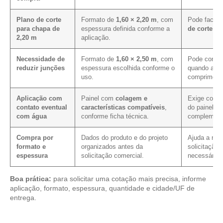
Plano de corte
Formato de
1,60 × 2,20 m
, com
Pode facilit
para chapa de
espessura definida conforme a
de corte e 
2,20 m
aplicação.
Necessidade de
Formato de
1,60 × 2,50 m
, com
Pode contri
reduzir junções
espessura escolhida conforme o
quando a pa
uso.
comprimento
Aplicação com
Painel com
colagem e
Exige confi
contato eventual
características compatíveis
,
do painel e
com água
conforme ficha técnica.
complement
Compra por
Dados do produto e do projeto
Ajuda a redu
formato e
organizados antes da
solicitação,
espessura
solicitação comercial.
necessário.
Boa prática:
para solicitar uma cotação mais precisa, informe
aplicação, formato, espessura, quantidade e cidade/UF de
entrega.