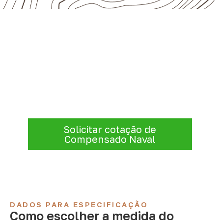
Solicite Compensado Naval
conforme sua aplicação
A Infinity atende empresas que precisam de
Compensado Naval para marcenaria,
indústria, transporte e revestimentos
.
Disponibilidade, prazo e entrega são
confirmados após a análise da solicitação.
Solicitar cotação de
Compensado Naval
DADOS PARA ESPECIFICAÇÃO
Como escolher a medida do