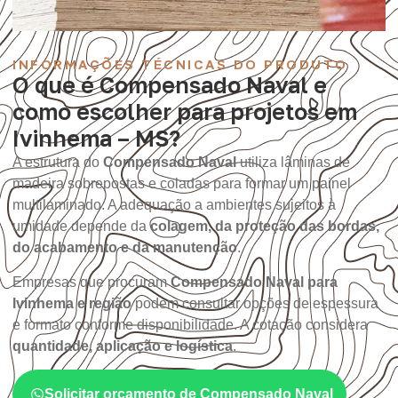
INFORMAÇÕES TÉCNICAS DO PRODUTO
O que é Compensado Naval e
como escolher para projetos em
Ivinhema – MS?
A estrutura do
Compensado Naval
utiliza lâminas de
madeira sobrepostas e coladas para formar um painel
multilaminado. A adequação a ambientes sujeitos à
umidade depende da
colagem, da proteção das bordas,
do acabamento e da manutenção
.
Empresas que procuram
Compensado Naval para
Ivinhema e região
podem consultar opções de espessura
e formato conforme disponibilidade. A cotação considera
quantidade, aplicação e logística
.
Solicitar orçamento de Compensado Naval