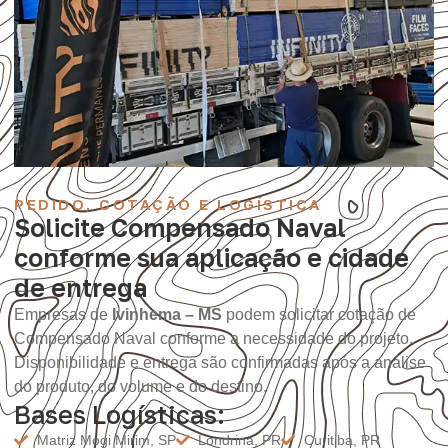
PEDIDO, COTAÇÃO E LOGÍSTICA
Solicite Compensado Naval
conforme sua aplicação e cidade
de entrega
Empresas de
Ivinhema – MS
podem solicitar cotação de
Compensado Naval conforme a necessidade do projeto.
Disponibilidade e entrega são confirmadas após a análise
do produto, do volume e do destino.
Bases Logísticas:
Matriz Mogi Mirim, SP
Londrina, PR
Curitiba, PR