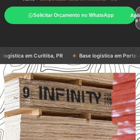
Solicitar Orçamento no WhatsApp
Apl
e
m Curitiba, PR
Base logística em Porto Alegre, RS