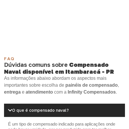
demanda.
Compensado Plastificado
Plastificado 2 Processos
Compensado Plywood
Madeirite Resinado Fenólico
Madeirite Resinado Cola Branca
OSB Tapume
OSB Home Plus
OSB Induplac
FAQ
Dúvidas comuns sobre
Compensado
Naval disponível em Itambaracá - PR
As informações abaixo abordam os aspectos mais
importantes sobre escolha de
painéis de compensado
,
entrega
e
atendimento
com a
Infinity Compensados
.
O que é compensado naval?
É um tipo de compensado indicado para aplicações onde