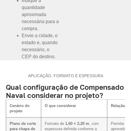
Indique a
quantidade
aproximada
necessária para a
compra.
Envie a cidade, o
estado e, quando
necessário, o
CEP do destino.
APLICAÇÃO, FORMATO E ESPESSURA
Qual configuração de Compensado
Naval considerar no projeto?
Cenário do
O que considerar
Relação co
projeto
Plano de corte
Formato de
1,60 × 2,20 m
, com
Permite aval
para chapa de
espessura definida conforme a
aproveitame