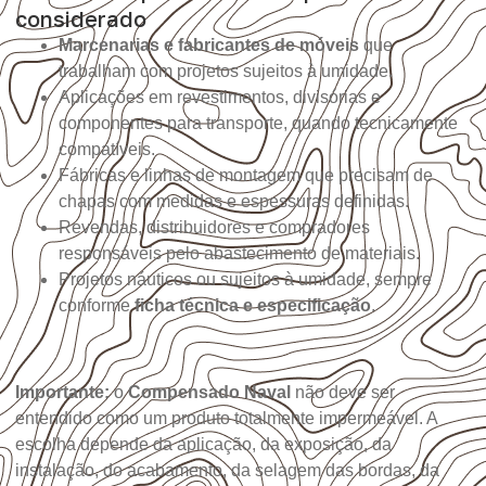
considerado
Marcenarias e fabricantes de móveis
que
trabalham com projetos sujeitos à umidade.
Aplicações em revestimentos, divisórias e
componentes para transporte, quando tecnicamente
compatíveis.
Fábricas e linhas de montagem que precisam de
chapas com medidas e espessuras definidas.
Revendas, distribuidores e compradores
responsáveis pelo abastecimento de materiais.
Projetos náuticos ou sujeitos à umidade, sempre
conforme
ficha técnica e especificação
.
Importante:
o
Compensado Naval
não deve ser
entendido como um produto totalmente impermeável. A
escolha depende da aplicação, da exposição, da
instalação, do acabamento, da selagem das bordas, da