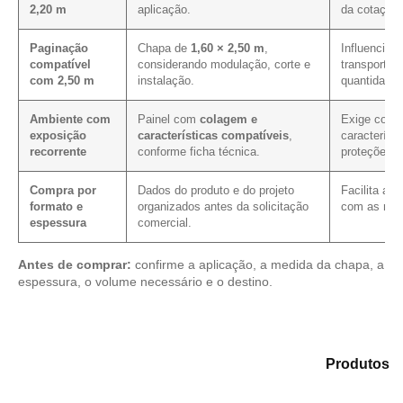
2,20 m
aplicação.
da cotação.
Paginação
Chapa de
1,60 × 2,50 m
,
Influencia o
compatível
considerando modulação, corte e
transporte,
com 2,50 m
instalação.
quantidade 
Ambiente com
Painel com
colagem e
Exige conf
exposição
características compatíveis
,
característi
recorrente
conforme ficha técnica.
proteções 
Compra por
Dados do produto e do projeto
Facilita a 
formato e
organizados antes da solicitação
com as mes
espessura
comercial.
Antes de comprar:
confirme a aplicação, a medida da chapa, a
espessura, o volume necessário e o destino.
Analise as alternativas em nosso catálogo de
Produtos
e encontre o tipo de chapa mais adequado para sua