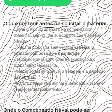
O que conferir antes de solicitar o material
Definir o produto apenas pela nomenclatura
comercial, sem validar sua composição e seu uso
previsto.
Comparar propostas sem verificar
espessura,
formato, composição e quantidade
.
Desconsiderar as condições de exposição e o
acabamento necessário.
Realizar cortes sem prever a
selagem e a proteção
das bordas
.
Fechar o pedido sem alinhar quantidade, destino e
condições de recebimento.
Onde o Compensado Naval pode ser