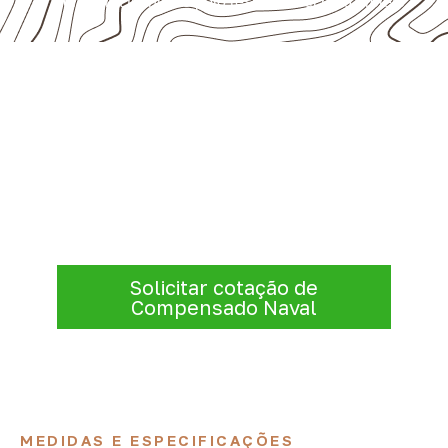
pela ficha técnica e pelo responsável pelo projeto.
Consulte Compensado Naval
para Itambaracá – PR
A Infinity atende empresas que precisam de
Compensado Naval para marcenaria,
indústria, transporte e revestimentos
.
Disponibilidade, prazo e entrega são
confirmados após a análise da solicitação.
Solicitar cotação de
Compensado Naval
MEDIDAS E ESPECIFICAÇÕES