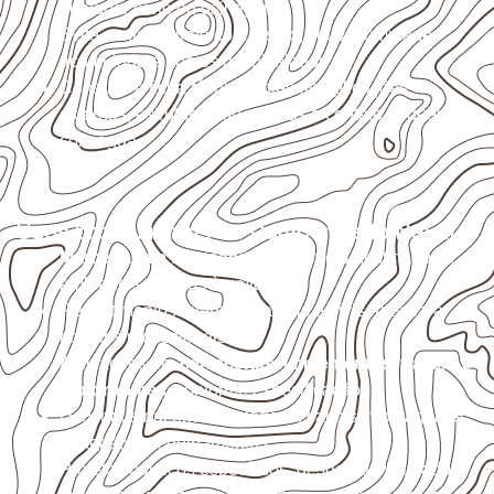
qualquer corte ou usinagem.
Evite contato direto com o solo, chuva, umidade
acumulada e apoios desnivelados.
Consulte a ficha técnica antes de aplicações
externas, estruturais ou sujeitas a contato frequente
com água.
Usos profissionais do Compensado Naval
Marcenaria e fabricação de móveis
destinados a
ambientes sujeitos à umidade.
Revestimentos internos, painéis e divisórias para
projetos profissionais.
Aplicações em
carrocerias, implementos, trailers e
motorhomes
, conforme especificação.
Uso industrial em embalagens, caixas, montagem e
proteção de equipamentos.
Projetos náuticos específicos, desde que validados