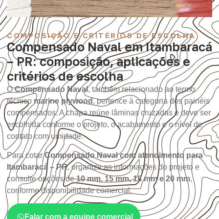
COMPOSIÇÃO E CRITÉRIOS DE ESCOLHA
Compensado Naval em Itambaracá
– PR: composição, aplicações e
critérios de escolha
O
Compensado Naval
, também relacionado ao termo
técnico
marine plywood
, pertence à categoria dos painéis
compensados. A chapa reúne lâminas cruzadas e deve ser
escolhida conforme o projeto, o acabamento e o nível de
contato com umidade.
Para cotar
Compensado Naval com atendimento para
Itambaracá – PR
, organize as informações do projeto e
consulte opções de
10 mm, 15 mm, 18 mm e 20 mm
,
conforme disponibilidade comercial.
Falar com a equipe comercial