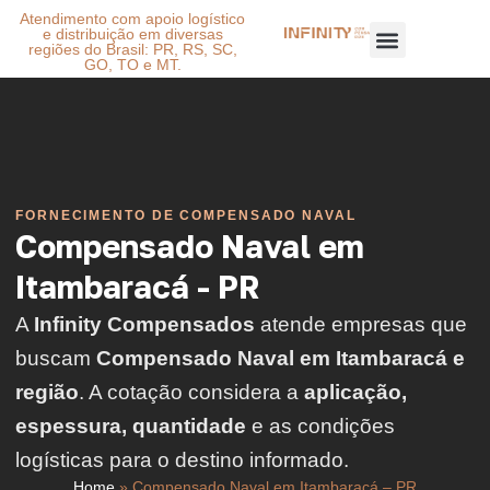
Atendimento com apoio logístico
e distribuição em diversas
regiões do Brasil: PR, RS, SC,
GO, TO e MT.
FORNECIMENTO DE COMPENSADO NAVAL
Compensado Naval em
Itambaracá - PR
A
Infinity Compensados
atende empresas que
buscam
Compensado Naval em Itambaracá e
região
. A cotação considera a
aplicação,
espessura, quantidade
e as condições
logísticas para o destino informado.
Home
»
Compensado Naval em Itambaracá – PR