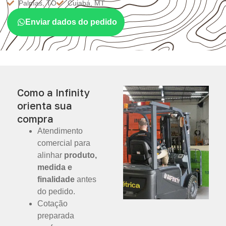
Palmas, TO
Cuiabá, MT
Enviar dados do pedido
Como a Infinity
orienta sua
compra
Atendimento
comercial para
alinhar
produto,
medida e
finalidade
antes
do pedido.
Cotação
preparada