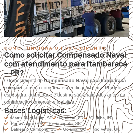
COMO FUNCIONA O FORNECIMENTO
Como solicitar Compensado Naval
com atendimento para Itambaracá
– PR?
O fornecimento de
Compensado Naval para Itambaracá
e região
começa com uma especificação clara. Produto,
espessura, quantidade e destino são analisados antes da
confirmação comercial e logística.
Bases Logísticas:
Matriz Mogi Mirim, SP
Londrina, PR
Curitiba, PR
Porto Alegre, RS
Florianópolis, SC
Balneário Camboriú, SC
Goiânia, GO
Rio Verde, GO