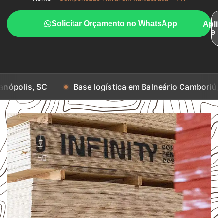
Solicitar Orçamento no WhatsApp
Apl
e
C
Base logística em Balneário Camboriú, SC
B