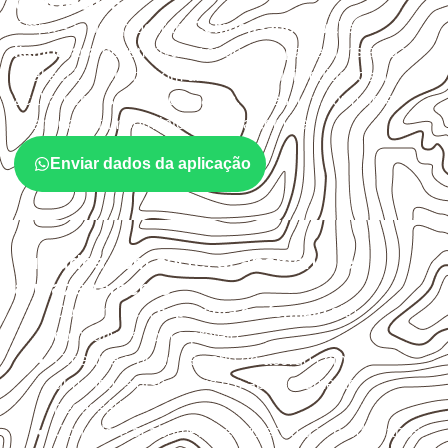
cuidados
Empresas que procuram
Compensado Naval em
Itambaracá
devem avaliar onde a chapa será instalada,
qual será o contato com umidade e quais cuidados de
acabamento serão necessários. Espessura, formato e
quantidade também interferem na compra.
Enviar dados da aplicação
Cuidados com corte, acabamento e
armazenamento
Confirme se a
espessura e o formato
são
compatíveis com o projeto.
Organize o plano de corte de acordo com as
dimensões disponíveis e o aproveitamento
necessário.
Considere acabamento e proteção das bordas após