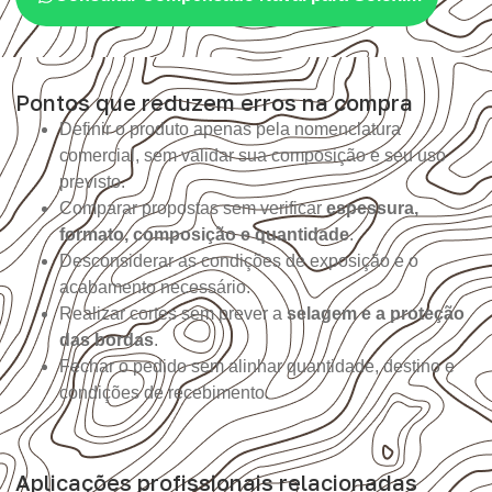
Pontos que reduzem erros na compra
Definir o produto apenas pela nomenclatura
comercial, sem validar sua composição e seu uso
previsto.
Comparar propostas sem verificar
espessura,
formato, composição e quantidade
.
Desconsiderar as condições de exposição e o
acabamento necessário.
Realizar cortes sem prever a
selagem e a proteção
das bordas
.
Fechar o pedido sem alinhar quantidade, destino e
condições de recebimento.
Aplicações profissionais relacionadas