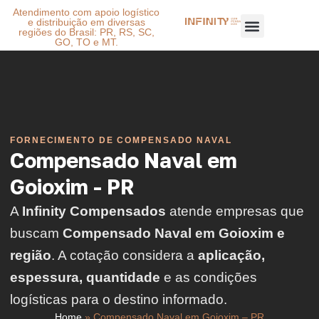
Atendimento com apoio logístico
e distribuição em diversas
regiões do Brasil: PR, RS, SC,
GO, TO e MT.
FORNECIMENTO DE COMPENSADO NAVAL
Compensado Naval em
Goioxim - PR
A
Infinity Compensados
atende empresas que
buscam
Compensado Naval em Goioxim e
região
. A cotação considera a
aplicação,
espessura, quantidade
e as condições
logísticas para o destino informado.
Home
»
Compensado Naval em Goioxim – PR