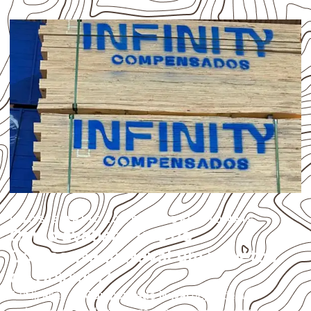
USOS E APLICAÇÕES PROFISSIONAIS
Como avaliar o uso do
Compensado Naval em projetos
de Goioxim?
A utilização do
Compensado Naval
depende do