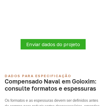
Consulte Compensado Naval
para Goioxim – PR
Informe a
aplicação, a espessura, a
quantidade e a cidade de entrega
. A
Infinity verificará a disponibilidade e as
condições comerciais e logísticas para sua
demanda.
Enviar dados do projeto
DADOS PARA ESPECIFICAÇÃO
Compensado Naval em Goioxim:
consulte formatos e espessuras
Os formatos e as espessuras devem ser definidos antes