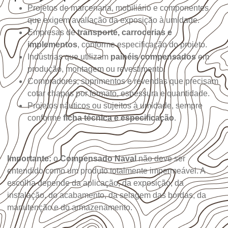
Projetos de marcenaria, mobiliário e componentes
que exigem avaliação da exposição à umidade.
Empresas de
transporte, carrocerias e
implementos
, conforme especificação do projeto.
Indústrias que utilizam
painéis compensados
em
produção, montagem ou revestimento.
Compradores, suprimentos e revendas que precisam
cotar chapas por formato, espessura e quantidade.
Projetos náuticos ou sujeitos à umidade, sempre
conforme
ficha técnica e especificação
.
Importante:
o
Compensado Naval
não deve ser
entendido como um produto totalmente impermeável. A
escolha depende da aplicação, da exposição, da
instalação, do acabamento, da selagem das bordas, da
manutenção e do armazenamento.