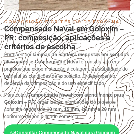
COMPOSIÇÃO E CRITÉRIOS DE ESCOLHA
Compensado Naval em Goioxim –
PR: composição, aplicações e
critérios de escolha
Formado por
lâminas de madeira dispostas em sentidos
alternados
, o
Compensado Naval
é considerado em
projetos que exigem atenção à colagem, à estabilidade do
painel e às condições de exposição. O desempenho
depende da composição e do uso especificado.
Para cotar
Compensado Naval com atendimento para
Goioxim – PR
, organize as informações do projeto e
consulte opções de
10 mm, 15 mm, 18 mm e 20 mm
,
conforme disponibilidade comercial.
Consultar Compensado Naval para Goioxim