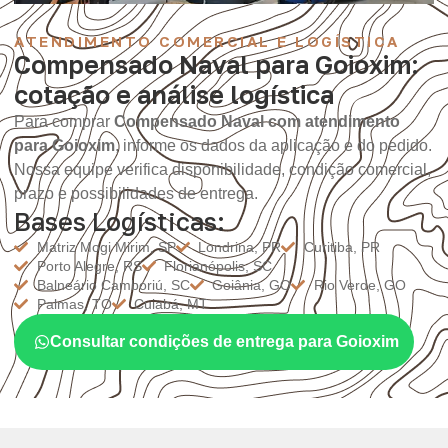
ATENDIMENTO COMERCIAL E LOGÍSTICA
Compensado Naval para Goioxim:
cotação e análise logística
Para comprar
Compensado Naval com atendimento
para Goioxim
, informe os dados da aplicação e do pedido.
Nossa equipe verifica disponibilidade, condição comercial,
prazo e possibilidades de entrega.
Bases Logísticas:
Matriz Mogi Mirim, SP
Londrina, PR
Curitiba, PR
Porto Alegre, RS
Florianópolis, SC
Balneário Camboriú, SC
Goiânia, GO
Rio Verde, GO
Palmas, TO
Cuiabá, MT
Consultar condições de entrega para Goioxim