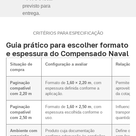
previsto para
entrega.
CRITÉRIOS PARA ESPECIFICAÇÃO
Guia prático para escolher formato
e espessura do Compensado Naval
Situação de
Configuração a avaliar
Relação co
compra
Paginação
Formato de
1,60 × 2,20 m
, com
Permite ava
compatível
espessura definida conforme a
aproveitam
com 2,20 m
aplicação.
da cotação
Paginação
Formato de
1,60 × 2,50 m
, com
Influencia 
compatível
espessura escolhida conforme o
transporte,
com 2,50 m
uso.
quantidade 
Ambiente com
Produto cuja documentação
Define os 