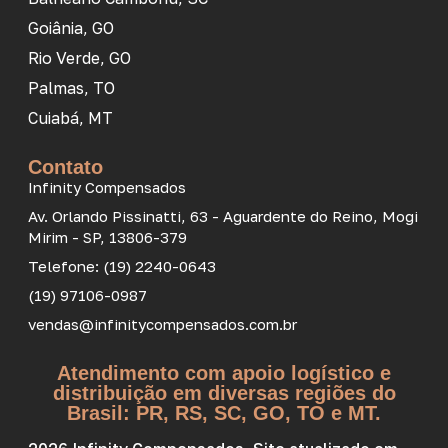
Goiânia, GO
Rio Verde, GO
Palmas, TO
Cuiabá, MT
Contato
Infinity Compensados
Av. Orlando Pissinatti, 63 - Aguardente do Reino, Mogi
Mirim - SP, 13806-379
Telefone: (19) 2240-0643
(19) 97106-0987
vendas@infinitycompensados.com.br
Atendimento com apoio logístico e
distribuição em diversas regiões do
Brasil: PR, RS, SC, GO, TO e MT.