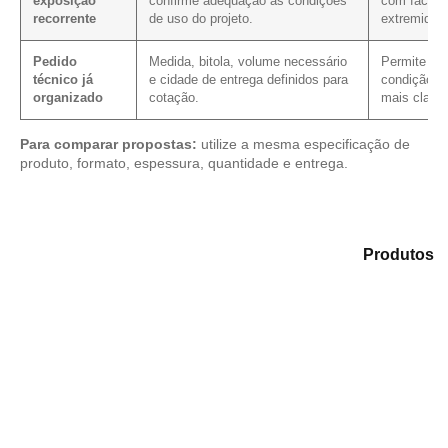
exposição
confirme adequação às condições
com faces, 
recorrente
de uso do projeto.
extremidad
Pedido
Medida, bitola, volume necessário
Permite veri
técnico já
e cidade de entrega definidos para
condição co
organizado
cotação.
mais clarez
Para comparar propostas:
utilize a mesma especificação de
produto, formato, espessura, quantidade e entrega.
Explore as alternativas em nosso catálogo de
Produtos
e identifique o tipo de chapa mais compatível para sua
demanda.
Compensado Plastificado
Plastificado 2 Processos
Compensado Plywood
Madeirite Resinado Fenólico
Madeirite Resinado Cola Branca
OSB Tapume
OSB Home Plus
OSB Induplac