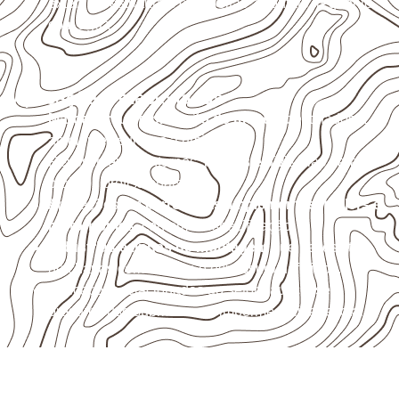
externas, estruturais ou sujeitas a contato frequente
com água.
Aplicações relacionadas
Marcenaria e fabricação de móveis
destinados a
ambientes sujeitos à umidade.
Revestimentos internos, painéis e divisórias para
projetos profissionais.
Aplicações em
carrocerias, implementos, trailers e
motorhomes
, conforme especificação.
Indústrias e linhas de montagem
que necessitam
de chapas com formato e espessura definidos.
Aplicações relacionadas ao setor náutico, sem
presumir uso submerso ou impermeabilidade total.