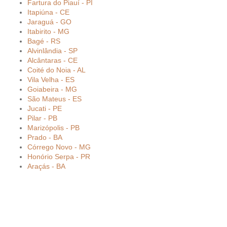
Fartura do Piauí - PI
Itapiúna - CE
Jaraguá - GO
Itabirito - MG
Bagé - RS
Alvinlândia - SP
Alcântaras - CE
Coité do Noia - AL
Vila Velha - ES
Goiabeira - MG
São Mateus - ES
Jucati - PE
Pilar - PB
Marizópolis - PB
Prado - BA
Córrego Novo - MG
Honório Serpa - PR
Araçás - BA