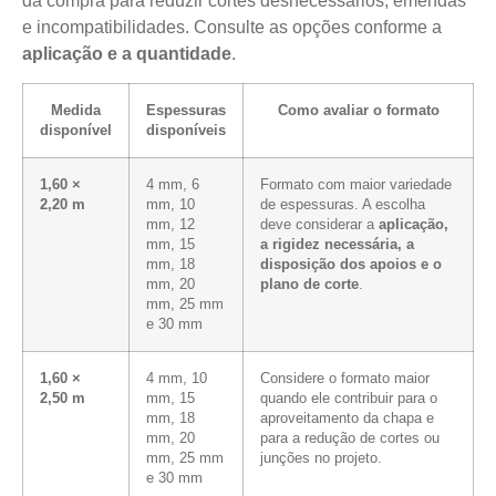
da compra para reduzir cortes desnecessários, emendas
e incompatibilidades. Consulte as opções conforme a
aplicação e a quantidade
.
Medida
Espessuras
Como avaliar o formato
disponível
disponíveis
1,60 ×
4 mm, 6
Formato com maior variedade
2,20 m
mm, 10
de espessuras. A escolha
mm, 12
deve considerar a
aplicação,
mm, 15
a rigidez necessária, a
mm, 18
disposição dos apoios e o
mm, 20
plano de corte
.
mm, 25 mm
e 30 mm
1,60 ×
4 mm, 10
Considere o formato maior
2,50 m
mm, 15
quando ele contribuir para o
mm, 18
aproveitamento da chapa e
mm, 20
para a redução de cortes ou
mm, 25 mm
junções no projeto.
e 30 mm