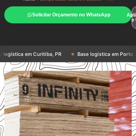
Solicitar Orçamento no WhatsApp
Apl
e
m Curitiba, PR
Base logística em Porto Alegre, RS