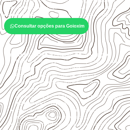
ambiente, da finalidade e da especificação do projeto.
Antes da cotação, verifique a
espessura, o formato, a
exposição e o acabamento
previstos para a chapa.
Consultar opções para Goioxim
Cuidados antes e depois da aplicação
Escolha a medida considerando aplicação, apoios,
montagem e especificação técnica.
Organize o plano de corte de acordo com as
dimensões disponíveis e o aproveitamento
necessário.
Proteja cortes, furos e extremidades com a
selagem
indicada para o projeto
.
Evite contato direto com o solo, chuva, umidade
acumulada e apoios desnivelados.
Consulte a ficha técnica antes de aplicações