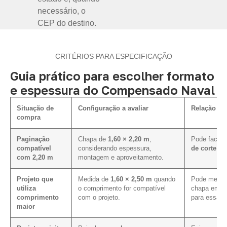
necessário, o
CEP do destino.
CRITÉRIOS PARA ESPECIFICAÇÃO
Guia prático para escolher formato
e espessura do Compensado Naval
Situação de
Configuração a avaliar
Relação co
compra
Paginação
Chapa de
1,60 × 2,20 m
,
Pode facilit
compatível
considerando espessura,
de corte e 
com 2,20 m
montagem e aproveitamento.
Projeto que
Medida de
1,60 × 2,50 m
quando
Pode melhor
utiliza
o comprimento for compatível
chapa em pr
comprimento
com o projeto.
para essa m
maior