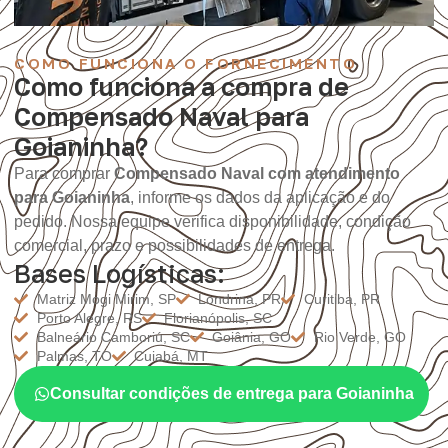
COMO FUNCIONA O FORNECIMENTO
Como funciona a compra de
Compensado Naval para
Goianinha?
Para comprar
Compensado Naval com atendimento
para Goianinha
, informe os dados da aplicação e do
pedido. Nossa equipe verifica disponibilidade, condição
comercial, prazo e possibilidades de entrega.
Bases Logísticas:
Matriz Mogi Mirim, SP
Londrina, PR
Curitiba, PR
Porto Alegre, RS
Florianópolis, SC
Balneário Camboriú, SC
Goiânia, GO
Rio Verde, GO
Palmas, TO
Cuiabá, MT
Consultar condições de entrega para Goianinha