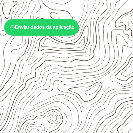
profissionais, desde que suas características sejam
compatíveis com o projeto. A Infinity orienta a compra
conforme
aplicação, medida, quantidade e destino
.
Enviar dados da aplicação
Critérios técnicos de uso
Confirme se a
espessura e o formato
são
compatíveis com o projeto.
Planeje o corte conforme os formatos
1,60 × 2,20 m e
1,60 × 2,50 m
, sujeitos à disponibilidade.
Considere acabamento e proteção das bordas após
qualquer corte ou usinagem.
Armazene as chapas em local
coberto, seco,
ventilado e com apoio nivelado
.
Valide com o responsável técnico qualquer uso que
envolva carga, exposição intensa ou requisitos