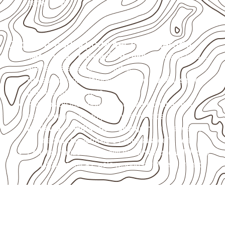
específicos.
Onde o produto pode ser considerado
Marcenaria e fabricação de móveis
destinados a
ambientes sujeitos à umidade.
Revestimentos internos, painéis e divisórias para
projetos profissionais.
Projetos de transporte que utilizam chapas em
revestimentos e componentes internos.
Indústrias e linhas de montagem
que necessitam
de chapas com formato e espessura definidos.
Projetos náuticos específicos, desde que validados
pela ficha técnica e pelo responsável pelo projeto.
Organize sua cotação de