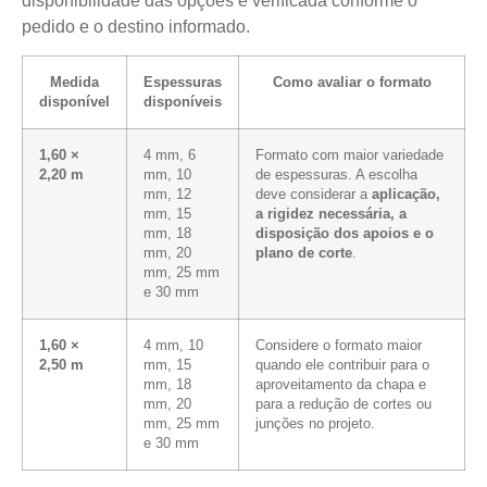
disponibilidade das opções é verificada conforme o
pedido e o destino informado.
Medida
Espessuras
Como avaliar o formato
disponível
disponíveis
1,60 ×
4 mm, 6
Formato com maior variedade
2,20 m
mm, 10
de espessuras. A escolha
mm, 12
deve considerar a
aplicação,
mm, 15
a rigidez necessária, a
mm, 18
disposição dos apoios e o
mm, 20
plano de corte
.
mm, 25 mm
e 30 mm
1,60 ×
4 mm, 10
Considere o formato maior
2,50 m
mm, 15
quando ele contribuir para o
mm, 18
aproveitamento da chapa e
mm, 20
para a redução de cortes ou
mm, 25 mm
junções no projeto.
e 30 mm