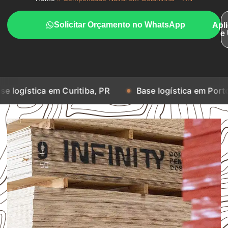
Solicitar Orçamento no WhatsApp
Apl
e
 em Curitiba, PR
Base logística em Porto Alegre, RS