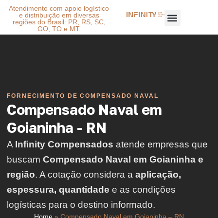
Atendimento com apoio logístico
e distribuição em diversas
regiões do Brasil: PR, RS, SC,
GO, TO e MT.
FORNECIMENTO DE COMPENSADO NAVAL
Compensado Naval em
Goianinha - RN
A
Infinity Compensados
atende empresas que
buscam
Compensado Naval em Goianinha e
região
. A cotação considera a
aplicação,
espessura, quantidade
e as condições
logísticas para o destino informado.
Home
»
Compensado Naval em Goianinha – RN