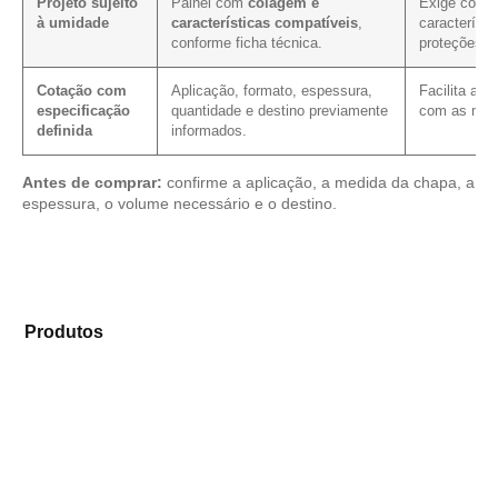
Projeto sujeito
Painel com
colagem e
Exige confi
à umidade
características compatíveis
,
característi
conforme ficha técnica.
proteções c
Cotação com
Aplicação, formato, espessura,
Facilita a 
especificação
quantidade e destino previamente
com as mes
definida
informados.
Antes de comprar:
confirme a aplicação, a medida da chapa, a
espessura, o volume necessário e o destino.
Compare as alternativas em nosso catálogo de
Produtos
e selecione o material mais compatível para
sua aplicação.
Compensado Plastificado
Plastificado 2 Processos
Compensado Plywood
Madeirite Resinado Fenólico
Madeirite Resinado Cola Branca
OSB Tapume
OSB Home Plus
OSB Induplac