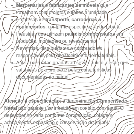
Marcenarias e fabricantes de móveis
que
trabalham com projetos sujeitos à umidade.
Empresas de
transporte, carrocerias e
implementos
, conforme especificação do projeto.
Indústrias que utilizam
painéis compensados
em
produção, montagem ou revestimento.
Revendas, distribuidores e compradores
responsáveis pelo abastecimento de materiais.
Aplicações relacionadas ao setor náutico, desde que
validadas pelo projeto e pelas características
documentadas do painel.
Atenção à especificação:
a denominação
Compensado
Naval
não garante uso irrestrito em contato com água. O
desempenho varia conforme composição, colagem,
acabamento, exposição e conservação do painel.