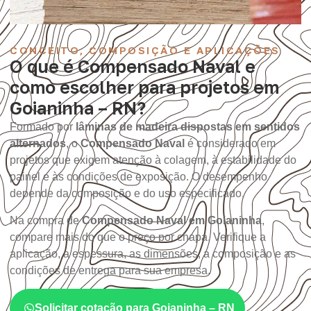
CONCEITO, COMPOSIÇÃO E APLICAÇÕES
O que é Compensado Naval e
como escolher para projetos em
Goianinha – RN?
Formado por
lâminas de madeira dispostas em sentidos
alternados
, o
Compensado Naval
é considerado em
projetos que exigem atenção à colagem, à estabilidade do
painel e às condições de exposição. O desempenho
depende da composição e do uso especificado.
Na compra de
Compensado Naval em Goianinha
,
compare mais do que o preço por chapa. Verifique a
aplicação, a espessura, as dimensões, a composição e as
condições de entrega para sua empresa.
Solicitar cotação para Goianinha – RN