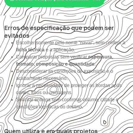
Erros de especificação que podem ser
evitados
Escolher somente pelo nome “naval”, sem conferir a
ficha técnica
e a aplicação.
Comparar propostas sem verificar
espessura,
formato, composição e quantidade
.
Desconsiderar as condições de exposição e o
acabamento necessário.
Ignorar a necessidade de proteger as bordas após
cortes, furos ou usinagens.
Solicitar entrega sem confirmar volume, cidade e
condições logísticas do destino.
Quem utiliza e em quais projetos