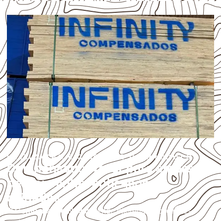
UTILIZAÇÃO E CUIDADOS DO PRODUTO
Compensado Naval para empresas
de Goianinha: aplicações e
cuidados
O
Compensado Naval
atende diferentes aplicações