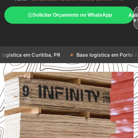
Solicitar Orçamento no WhatsApp
Apl
e
 Curitiba, PR
Base logística em Porto Alegre, RS