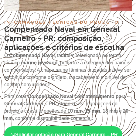
INFORMAÇÕES TÉCNICAS DO PRODUTO
Compensado Naval em General
Carneiro – PR: composição,
aplicações e critérios de escolha
O
Compensado Naval
, também relacionado ao termo
técnico
marine plywood
, pertence à categoria dos painéis
compensados. A chapa reúne lâminas cruzadas e deve ser
escolhida conforme o projeto, o acabamento e o nível de
contato com umidade.
Para cotar
Compensado Naval com atendimento para
General Carneiro – PR
, organize as informações do
projeto e consulte opções de
10 mm, 15 mm, 18 mm e 20
mm
, conforme disponibilidade comercial.
Solicitar cotação para General Carneiro – PR