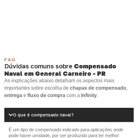
Compensado Plastificado
Plastificado 2 Processos
Compensado Plywood
Madeirite Resinado Fenólico
Madeirite Resinado Cola Branca
OSB Tapume
OSB Home Plus
OSB Induplac
FAQ
Dúvidas comuns sobre
Compensado
Naval em General Carneiro - PR
As explicações abaixo detalham os aspectos mais
importantes sobre escolha de
chapas de compensado
,
entrega
e
fluxo de compra
com a
Infinity
.
O que é compensado naval?
É um tipo de compensado indicado para aplicações onde
pode haver umidade, por ser produzido para ter melhor