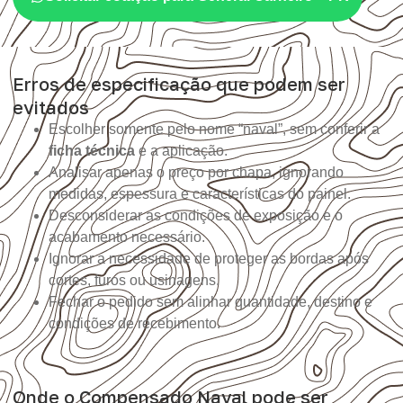
Erros de especificação que podem ser
evitados
Escolher somente pelo nome “naval”, sem conferir a
ficha técnica
e a aplicação.
Analisar apenas o preço por chapa, ignorando
medidas, espessura e características do painel.
Desconsiderar as condições de exposição e o
acabamento necessário.
Ignorar a necessidade de proteger as bordas após
cortes, furos ou usinagens.
Fechar o pedido sem alinhar quantidade, destino e
condições de recebimento.
Onde o Compensado Naval pode ser