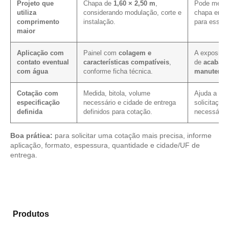
Projeto que
Chapa de
1,60 × 2,50 m
,
Pode melho
utiliza
considerando modulação, corte e
chapa em p
comprimento
instalação.
para essa 
maior
Aplicação com
Painel com
colagem e
A exposição
contato eventual
características compatíveis
,
de
acabame
com água
conforme ficha técnica.
manutenç
Cotação com
Medida, bitola, volume
Ajuda a red
especificação
necessário e cidade de entrega
solicitação
definida
definidos para cotação.
necessário.
Boa prática:
para solicitar uma cotação mais precisa, informe
aplicação, formato, espessura, quantidade e cidade/UF de
entrega.
Compare as alternativas em nosso portfólio de
Produtos
e identifique o tipo de chapa mais indicado
para sua aplicação.