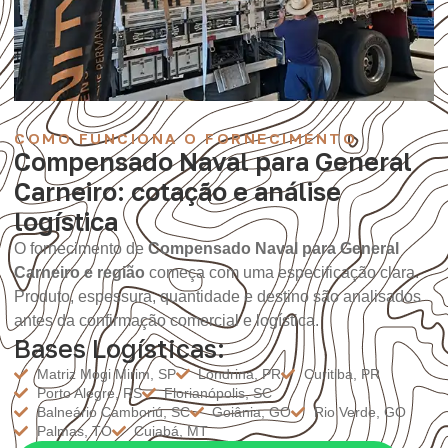
COMO FUNCIONA O FORNECIMENTO
Compensado Naval para General
Carneiro: cotação e análise
logística
O fornecimento de
Compensado Naval para General
Carneiro e região
começa com uma especificação clara.
Produto, espessura, quantidade e destino são analisados
antes da confirmação comercial e logística.
Bases Logísticas:
Matriz Mogi Mirim, SP
Londrina, PR
Curitiba, PR
Porto Alegre, RS
Florianópolis, SC
Balneário Camboriú, SC
Goiânia, GO
Rio Verde, GO
Palmas, TO
Cuiabá, MT