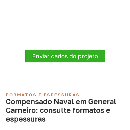
Precisa de Compensado Naval
para sua empresa?
Para solicitar
Compensado Naval em
General Carneiro – PR
, envie os dados do
projeto. A cotação será analisada conforme
produto, quantidade e destino.
Enviar dados do projeto
FORMATOS E ESPESSURAS
Compensado Naval em General
Carneiro: consulte formatos e
espessuras