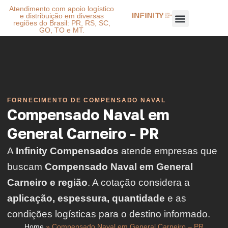
Atendimento com apoio logístico
e distribuição em diversas
regiões do Brasil: PR, RS, SC,
GO, TO e MT.
FORNECIMENTO DE COMPENSADO NAVAL
Compensado Naval em
General Carneiro - PR
A
Infinity Compensados
atende empresas que
buscam
Compensado Naval em General
Carneiro e região
. A cotação considera a
aplicação, espessura, quantidade
e as
condições logísticas para o destino informado.
Home
»
Compensado Naval em General Carneiro – PR