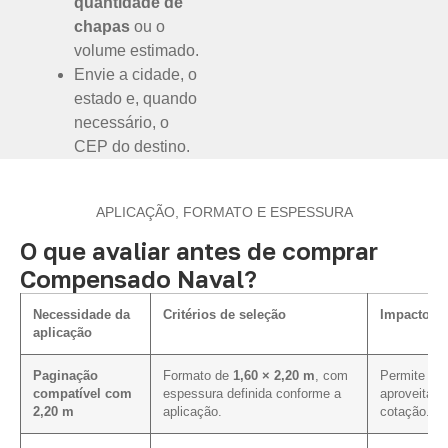
quantidade de
chapas
ou o
volume estimado.
Envie a cidade, o
estado e, quando
necessário, o
CEP do destino.
APLICAÇÃO, FORMATO E ESPESSURA
O que avaliar antes de comprar
Compensado Naval?
Necessidade da
Critérios de seleção
Impacto na
aplicação
Paginação
Formato de
1,60 × 2,20 m
, com
Permite ava
compatível com
espessura definida conforme a
aproveitame
2,20 m
aplicação.
cotação.