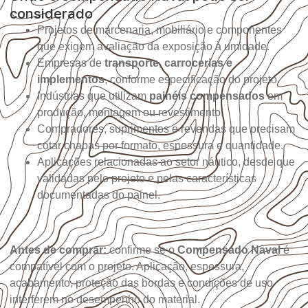
considerado
Projetos de marcenaria, mobiliário e componentes
que exigem avaliação da exposição à umidade.
Empresas de
transporte, carrocerias e
implementos
, conforme especificação do projeto.
Indústrias que utilizam
painéis compensados
em
produção, montagem ou revestimento.
Compradores, suprimentos e revendas que precisam
cotar chapas por formato, espessura e quantidade.
Aplicações relacionadas ao setor náutico, desde que
validadas pelo projeto e pelas características
documentadas do painel.
Antes de comprar:
confirme se o
Compensado Naval
é
compatível com o projeto. Aplicação, espessura,
acabamento, proteção das bordas e condições de uso
interferem no desempenho do material.