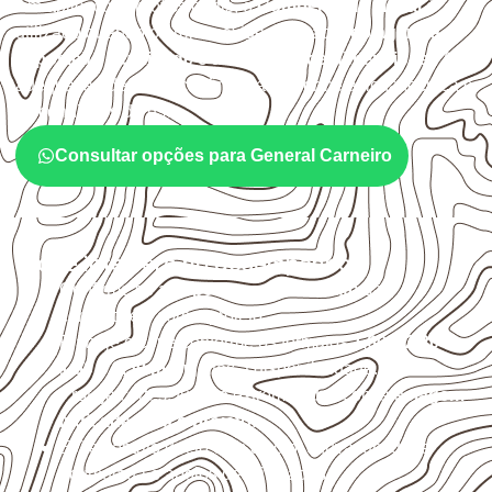
Em aplicações profissionais, o
Compensado Naval
é
utilizado quando o projeto exige atenção à
colagem, à
exposição à umidade e à estabilidade dimensional
. A
adequação deve ser confirmada conforme a ficha técnica e
as condições de uso.
Consultar opções para General Carneiro
O que interfere no desempenho
Confirme se a
espessura e o formato
são
compatíveis com o projeto.
Planeje o corte conforme os formatos
1,60 × 2,20 m e
1,60 × 2,50 m
, sujeitos à disponibilidade.
Proteja cortes, furos e extremidades com a
selagem
indicada para o projeto
.
Evite contato direto com o solo, chuva, umidade
acumulada e apoios desnivelados.