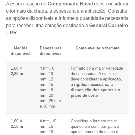
A especificação do
Compensado Naval
deve considerar
o formato da chapa, a espessura e a aplicação. Consulte
as opções disponíveis e informe a quantidade necessária
para receber uma cotação destinada a
General Carneiro
– PR
.
Medida
Espessuras
Como avaliar o formato
disponível
disponíveis
1,60 ×
4 mm, 6
Formato com maior variedade
2,20 m
mm, 10
de espessuras. A escolha
mm, 12
deve considerar a
aplicação,
mm, 15
a rigidez necessária, a
mm, 18
disposição dos apoios e o
mm, 20
plano de corte
.
mm, 25 mm
e 30 mm
1,60 ×
4 mm, 10
Considere o formato maior
2,50 m
mm, 15
quando ele contribuir para o
mm, 18
aproveitamento da chapa e