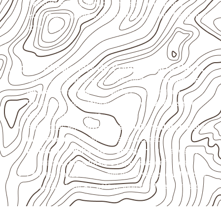
Consulte a ficha técnica antes de aplicações
externas, estruturais ou sujeitas a contato frequente
com água.
Usos profissionais do Compensado Naval
Móveis, divisórias e componentes de
marcenaria
técnica
, conforme exposição e acabamento.
Revestimentos internos, painéis e divisórias para
projetos profissionais.
Aplicações em
carrocerias, implementos, trailers e
motorhomes
, conforme especificação.
Indústrias e linhas de montagem
que necessitam
de chapas com formato e espessura definidos.
Projetos náuticos específicos, desde que validados
pela ficha técnica e pelo responsável pelo projeto.