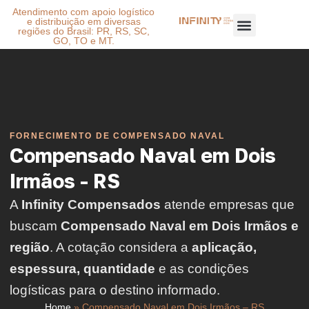
Atendimento com apoio logístico
e distribuição em diversas
regiões do Brasil: PR, RS, SC,
GO, TO e MT.
FORNECIMENTO DE COMPENSADO NAVAL
Compensado Naval em Dois
Irmãos - RS
A
Infinity Compensados
atende empresas que
buscam
Compensado Naval em Dois Irmãos e
região
. A cotação considera a
aplicação,
espessura, quantidade
e as condições
logísticas para o destino informado.
Home
»
Compensado Naval em Dois Irmãos – RS