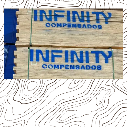
APLICAÇÕES DO COMPENSADO NAVAL
Onde utilizar Compensado Naval
em projetos de Dois Irmãos – RS?
A utilização do
Compensado Naval
depende do
ambiente, da finalidade e da especificação do projeto.
Antes da cotação, verifique a
espessura, o formato, a