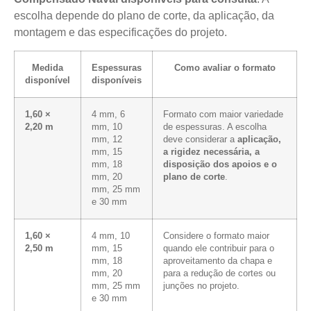
escolha depende do plano de corte, da aplicação, da
montagem e das especificações do projeto.
Medida
Espessuras
Como avaliar o formato
disponível
disponíveis
1,60 ×
4 mm, 6
Formato com maior variedade
2,20 m
mm, 10
de espessuras. A escolha
mm, 12
deve considerar a
aplicação,
mm, 15
a rigidez necessária, a
mm, 18
disposição dos apoios e o
mm, 20
plano de corte
.
mm, 25 mm
e 30 mm
1,60 ×
4 mm, 10
Considere o formato maior
2,50 m
mm, 15
quando ele contribuir para o
mm, 18
aproveitamento da chapa e
mm, 20
para a redução de cortes ou
mm, 25 mm
junções no projeto.
e 30 mm