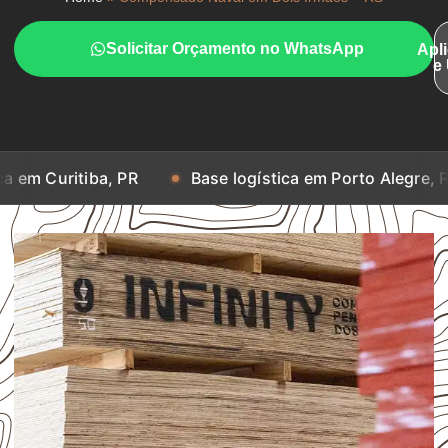
Solicitar Orçamento no WhatsApp
Apl
e
iba, PR
Base logística em Porto Alegre, RS
Bas