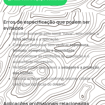
Erros de especificação que podem ser
evitados
Escolher somente pelo nome “naval”, sem conferir a
ficha técnica
e a aplicação.
Comparar propostas sem verificar
espessura,
formato, composição e quantidade
.
Desconsiderar as condições de exposição e o
acabamento necessário.
Realizar cortes sem prever a
selagem e a proteção
das bordas
.
Solicitar entrega sem confirmar volume, cidade e
condições logísticas do destino.
Aplicações profissionais relacionadas