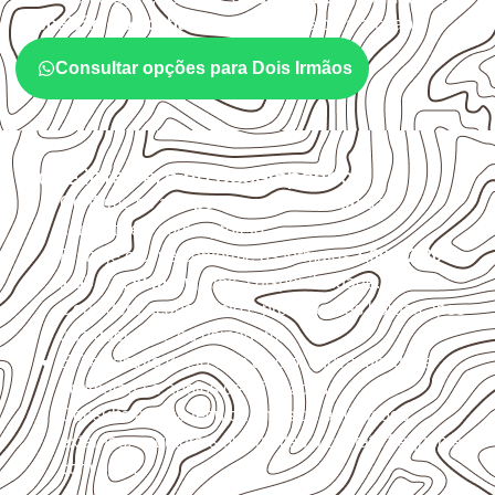
exposição e o acabamento
previstos para a chapa.
Consultar opções para Dois Irmãos
O que interfere no desempenho
Confirme se a
espessura e o formato
são
compatíveis com o projeto.
Planeje o corte conforme os formatos
1,60 × 2,20 m e
1,60 × 2,50 m
, sujeitos à disponibilidade.
Considere acabamento e proteção das bordas após
qualquer corte ou usinagem.
Evite contato direto com o solo, chuva, umidade
acumulada e apoios desnivelados.
Consulte a ficha técnica antes de aplicações
externas, estruturais ou sujeitas a contato frequente
com água.