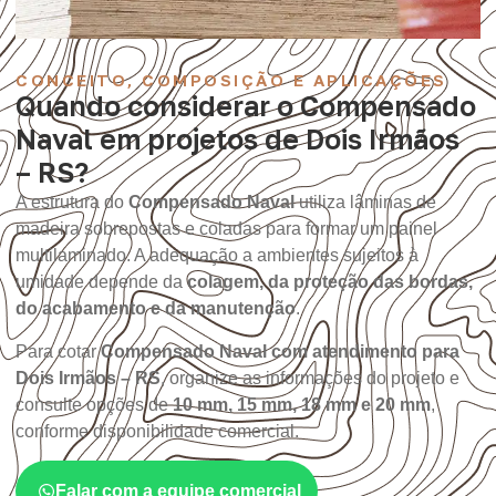
CONCEITO, COMPOSIÇÃO E APLICAÇÕES
Quando considerar o Compensado
Naval em projetos de Dois Irmãos
– RS?
A estrutura do
Compensado Naval
utiliza lâminas de
madeira sobrepostas e coladas para formar um painel
multilaminado. A adequação a ambientes sujeitos à
umidade depende da
colagem, da proteção das bordas,
do acabamento e da manutenção
.
Para cotar
Compensado Naval com atendimento para
Dois Irmãos – RS
, organize as informações do projeto e
consulte opções de
10 mm, 15 mm, 18 mm e 20 mm
,
conforme disponibilidade comercial.
Falar com a equipe comercial