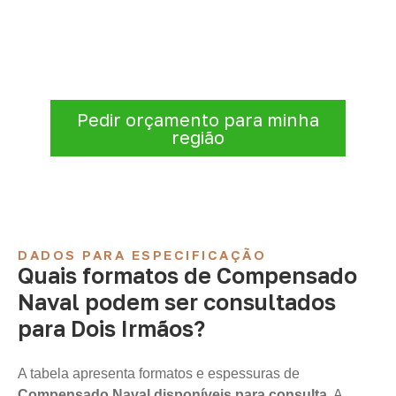
A Infinity atende empresas que precisam de
Compensado Naval para marcenaria,
indústria, transporte e revestimentos
.
Disponibilidade, prazo e entrega são
confirmados após a análise da solicitação.
Pedir orçamento para minha
região
DADOS PARA ESPECIFICAÇÃO
Quais formatos de Compensado
Naval podem ser consultados
para Dois Irmãos?
A tabela apresenta formatos e espessuras de
Compensado Naval disponíveis para consulta
. A