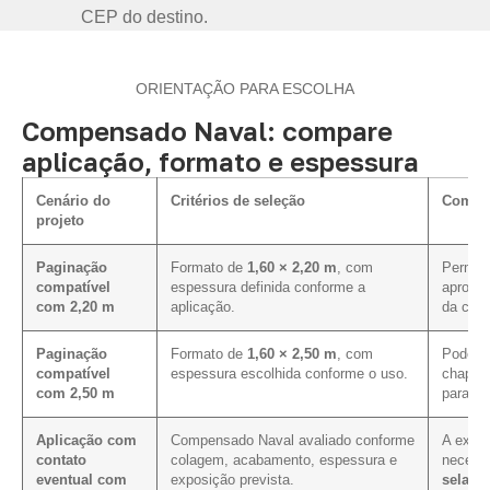
CEP do destino.
ORIENTAÇÃO PARA ESCOLHA
Compensado Naval: compare
aplicação, formato e espessura
Cenário do
Critérios de seleção
Como i
projeto
Paginação
Formato de
1,60 × 2,20 m
, com
Permite
compatível
espessura definida conforme a
aprovei
com 2,20 m
aplicação.
da cota
Paginação
Formato de
1,60 × 2,50 m
, com
Pode me
compatível
espessura escolhida conforme o uso.
chapa 
com 2,50 m
para e
Aplicação com
Compensado Naval avaliado conforme
A expos
contato
colagem, acabamento, espessura e
necess
eventual com
exposição prevista.
selage