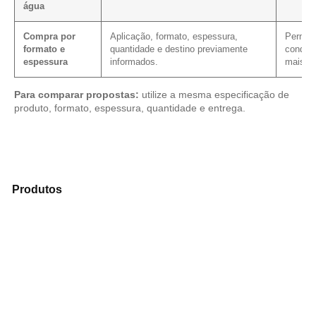
água
Compra por
Aplicação, formato, espessura,
Permite
formato e
quantidade e destino previamente
condiçã
espessura
informados.
mais cl
Para comparar propostas:
utilize a mesma especificação de
produto, formato, espessura, quantidade e entrega.
Analise os modelos disponíveis em nosso portfólio de
Produtos
e encontre o produto mais indicado para sua
demanda.
Compensado Plastificado
Plastificado 2 Processos
Compensado Plywood
Madeirite Resinado Fenólico
Madeirite Resinado Cola Branca
OSB Tapume
OSB Home Plus
OSB Induplac