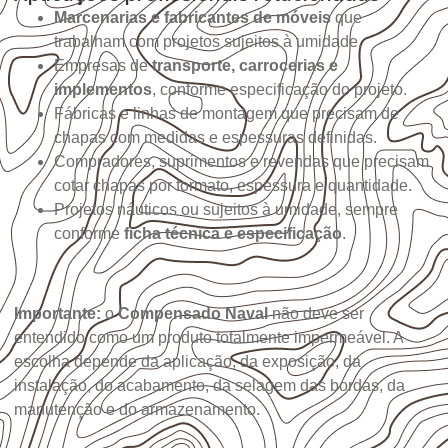
Marcenarias e fabricantes de móveis
que
trabalham com projetos sujeitos à umidade.
Empresas de
transporte, carrocerias e
implementos
, conforme especificação do projeto.
Fábricas e linhas de montagem que precisam de
chapas com medidas e espessuras definidas.
Compradores, suprimentos e revendas que precisam
cotar chapas por formato, espessura e quantidade.
Projetos náuticos ou sujeitos à umidade, sempre
conforme
ficha técnica e especificação
.
Importante:
o
Compensado Naval
não deve ser
entendido como um produto totalmente impermeável. A
escolha depende da aplicação, da exposição, da
instalação, do acabamento, da selagem das bordas, da
manutenção e do armazenamento.