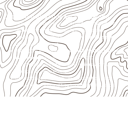
Onde o produto pode ser considerado
Móveis, divisórias e componentes de
marcenaria
técnica
, conforme exposição e acabamento.
Revestimentos internos, painéis e divisórias para
projetos profissionais.
Aplicações em
carrocerias, implementos, trailers e
motorhomes
, conforme especificação.
Uso industrial em embalagens, caixas, montagem e
proteção de equipamentos.
Aplicações relacionadas ao setor náutico, sem
presumir uso submerso ou impermeabilidade total.
Precisa de Compensado Naval
para sua empresa?