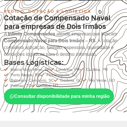
PEDIDO, COTAÇÃO E LOGÍSTICA
Cotação de Compensado Naval
para empresas de Dois Irmãos
A
Infinity Compensados
atende empresas que buscam
Compensado Naval para Dois Irmãos – RS
. A cotação
considera aplicação, formato, espessura, quantidade e
condições logísticas para o destino informado.
Bases Logísticas:
Matriz Mogi Mirim, SP
Londrina, PR
Curitiba, PR
Porto Alegre, RS
Florianópolis, SC
Balneário Camboriú, SC
Goiânia, GO
Rio Verde, GO
Palmas, TO
Cuiabá, MT
Consultar disponibilidade para minha região