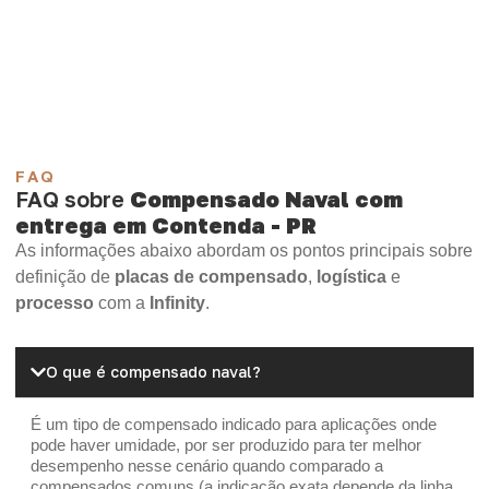
Compensado Plywood
Madeirite Resinado Fenólico
Madeirite Resinado Cola Branca
OSB Tapume
OSB Home Plus
OSB Induplac
FAQ
FAQ sobre
Compensado Naval com
entrega em Contenda - PR
As informações abaixo abordam os pontos principais sobre
definição de
placas de compensado
,
logística
e
processo
com a
Infinity
.
O que é compensado naval?
É um tipo de compensado indicado para aplicações onde
pode haver umidade, por ser produzido para ter melhor
desempenho nesse cenário quando comparado a
compensados comuns (a indicação exata depende da linha