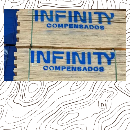
UTILIZAÇÃO E CUIDADOS DO PRODUTO
Quando considerar o Compensado
Naval para uma aplicação em
Contenda?
O
Compensado Naval
atende diferentes aplicações