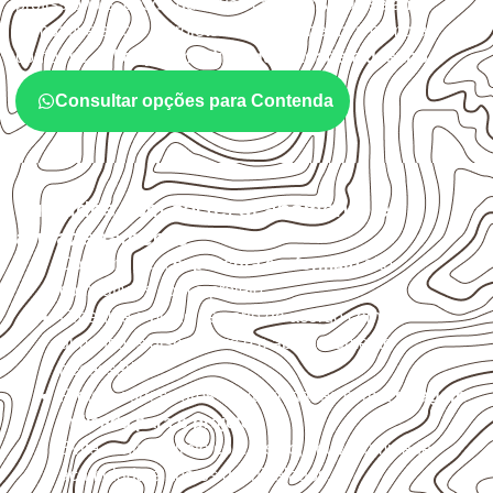
profissionais, desde que suas características sejam
compatíveis com o projeto. A Infinity orienta a compra
conforme
aplicação, medida, quantidade e destino
.
Consultar opções para Contenda
Cuidados com corte, acabamento e
armazenamento
Confirme se a
espessura e o formato
são
compatíveis com o projeto.
Organize o plano de corte de acordo com as
dimensões disponíveis e o aproveitamento
necessário.
Proteja cortes, furos e extremidades com a
selagem
indicada para o projeto
.
Evite contato direto com o solo, chuva, umidade
acumulada e apoios desnivelados.