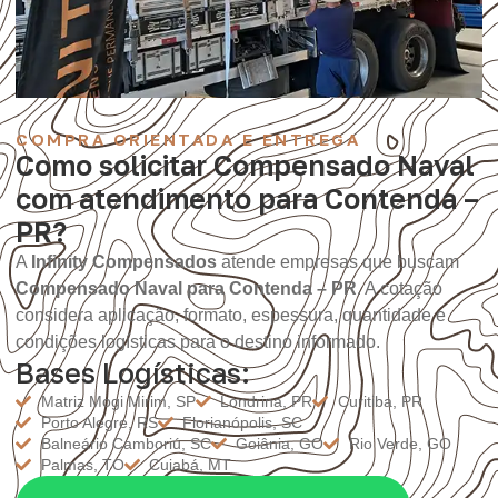
COMPRA ORIENTADA E ENTREGA
Como solicitar Compensado Naval
com atendimento para Contenda –
PR?
A
Infinity Compensados
atende empresas que buscam
Compensado Naval para Contenda – PR
. A cotação
considera aplicação, formato, espessura, quantidade e
condições logísticas para o destino informado.
Bases Logísticas:
Matriz Mogi Mirim, SP
Londrina, PR
Curitiba, PR
Porto Alegre, RS
Florianópolis, SC
Balneário Camboriú, SC
Goiânia, GO
Rio Verde, GO
Palmas, TO
Cuiabá, MT