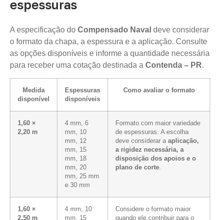
espessuras
A especificação do
Compensado Naval
deve considerar
o formato da chapa, a espessura e a aplicação. Consulte
as opções disponíveis e informe a quantidade necessária
para receber uma cotação destinada a
Contenda – PR
.
Medida
Espessuras
Como avaliar o formato
disponível
disponíveis
1,60 ×
4 mm, 6
Formato com maior variedade
2,20 m
mm, 10
de espessuras. A escolha
mm, 12
deve considerar a
aplicação,
mm, 15
a rigidez necessária, a
mm, 18
disposição dos apoios e o
mm, 20
plano de corte
.
mm, 25 mm
e 30 mm
1,60 ×
4 mm, 10
Considere o formato maior
2,50 m
mm, 15
quando ele contribuir para o