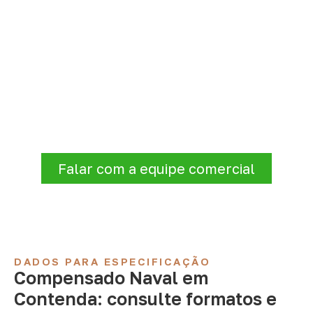
Organize sua cotação de
Compensado Naval
Consulte opções de
Compensado Naval
conforme a finalidade do projeto. Nossa
equipe comercial ajuda a organizar medidas,
volume e condições de atendimento para
sua região.
Falar com a equipe comercial
DADOS PARA ESPECIFICAÇÃO
Compensado Naval em
Contenda: consulte formatos e