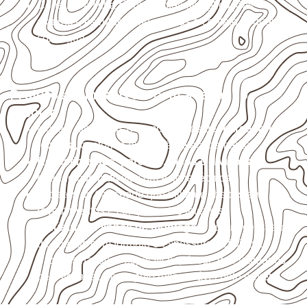
Consulte a ficha técnica antes de aplicações
externas, estruturais ou sujeitas a contato frequente
com água.
Projetos compatíveis com avaliação
técnica
Móveis, divisórias e componentes de
marcenaria
técnica
, conforme exposição e acabamento.
Revestimentos, paredes, pisos e divisórias
,
quando compatíveis com a ficha técnica.
Projetos de transporte que utilizam chapas em
revestimentos e componentes internos.
Indústrias e linhas de montagem
que necessitam
de chapas com formato e espessura definidos.
Projetos náuticos específicos, desde que validados
pela ficha técnica e pelo responsável pelo projeto.