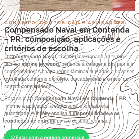
CONCEITO, COMPOSIÇÃO E APLICAÇÕES
Compensado Naval em Contenda
– PR: composição, aplicações e
critérios de escolha
O
Compensado Naval
, também relacionado ao termo
técnico
marine plywood
, pertence à categoria dos painéis
compensados. A chapa reúne lâminas cruzadas e deve ser
escolhida conforme o projeto, o acabamento e o nível de
contato com umidade.
Para solicitar
Compensado Naval em Contenda – PR
,
informe a aplicação, a espessura, o formato e a
quantidade. A Infinity analisa a
disponibilidade e as
condições de entrega
para o destino informado.
Falar com a equipe comercial