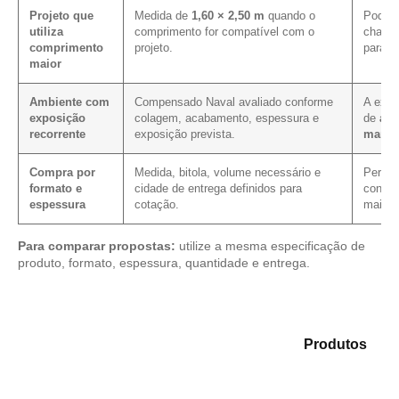
Projeto que
Medida de
1,60 × 2,50 m
quando o
Pode m
utiliza
comprimento for compatível com o
chapa 
comprimento
projeto.
para e
maior
Ambiente com
Compensado Naval avaliado conforme
A expo
exposição
colagem, acabamento, espessura e
de
aca
recorrente
exposição prevista.
manut
Compra por
Medida, bitola, volume necessário e
Permite
formato e
cidade de entrega definidos para
condiç
espessura
cotação.
mais c
Para comparar propostas:
utilize a mesma especificação de
produto, formato, espessura, quantidade e entrega.
Explore as opções em nosso catálogo de
Produtos
e
selecione o material mais indicado para sua demanda.
Compensado Plastificado
Plastificado 2 Processos