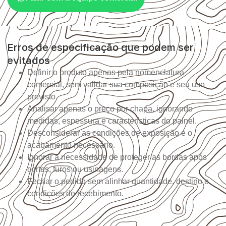
Erros de especificação que podem ser
evitados
Definir o produto apenas pela nomenclatura
comercial, sem validar sua composição e seu uso
previsto.
Analisar apenas o preço por chapa, ignorando
medidas, espessura e características do painel.
Desconsiderar as condições de exposição e o
acabamento necessário.
Ignorar a necessidade de proteger as bordas após
cortes, furos ou usinagens.
Fechar o pedido sem alinhar quantidade, destino e
condições de recebimento.