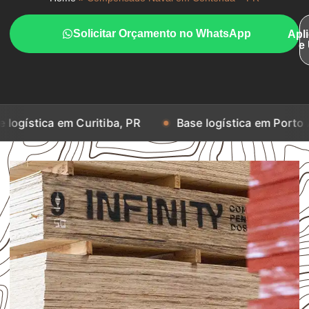
Solicitar Orçamento no WhatsApp
Apl
e
em Curitiba, PR
Base logística em Porto Alegre, RS