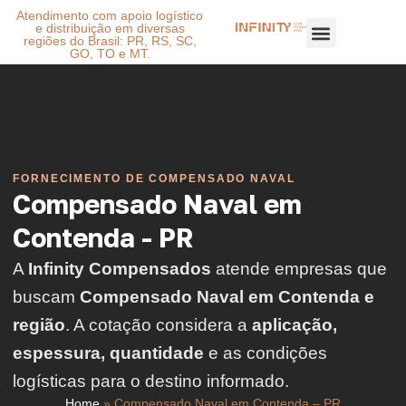
Atendimento com apoio logístico
e distribuição em diversas
regiões do Brasil: PR, RS, SC,
GO, TO e MT.
FORNECIMENTO DE COMPENSADO NAVAL
Compensado Naval em
Contenda - PR
A
Infinity Compensados
atende empresas que
buscam
Compensado Naval em Contenda e
região
. A cotação considera a
aplicação,
espessura, quantidade
e as condições
logísticas para o destino informado.
Home
»
Compensado Naval em Contenda – PR