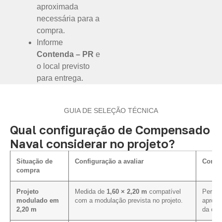
aproximada
necessária para a
compra.
Informe
Contenda – PR
e
o local previsto
para entrega.
GUIA DE SELEÇÃO TÉCNICA
Qual configuração de Compensado
Naval considerar no projeto?
Situação de
Configuração a avaliar
Como i
compra
Projeto
Medida de
1,60 × 2,20 m
compatível
Permite
modulado em
com a modulação prevista no projeto.
aprove
2,20 m
da cot