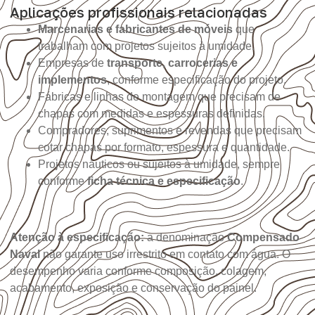
Aplicações profissionais relacionadas
Marcenarias e fabricantes de móveis
que
trabalham com projetos sujeitos à umidade.
Empresas de
transporte, carrocerias e
implementos
, conforme especificação do projeto.
Fábricas e linhas de montagem que precisam de
chapas com medidas e espessuras definidas.
Compradores, suprimentos e revendas que precisam
cotar chapas por formato, espessura e quantidade.
Projetos náuticos ou sujeitos à umidade, sempre
conforme
ficha técnica e especificação
.
Atenção à especificação:
a denominação
Compensado
Naval
não garante uso irrestrito em contato com água. O
desempenho varia conforme composição, colagem,
acabamento, exposição e conservação do painel.