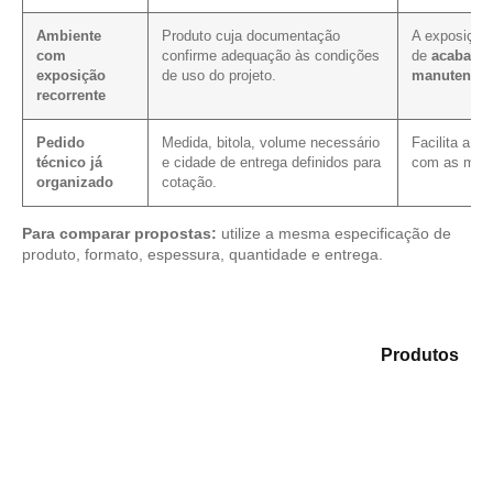
Ambiente
Produto cuja documentação
A exposição 
com
confirme adequação às condições
de
acabamen
exposição
de uso do projeto.
manutençã
recorrente
Pedido
Medida, bitola, volume necessário
Facilita a c
técnico já
e cidade de entrega definidos para
com as mesm
organizado
cotação.
Para comparar propostas:
utilize a mesma especificação de
produto, formato, espessura, quantidade e entrega.
Compare as opções em nosso portfólio de
Produtos
e
encontre o tipo de chapa mais compatível para sua
aplicação.
Compensado Plastificado
Plastificado 2 Processos
Compensado Plywood
Madeirite Resinado Fenólico
Madeirite Resinado Cola Branca
OSB Tapume