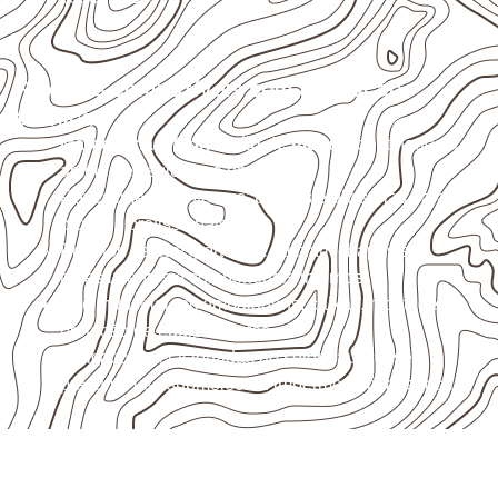
Projetos compatíveis com avaliação
técnica
Marcenaria e fabricação de móveis
destinados a
ambientes sujeitos à umidade.
Revestimentos internos, painéis e divisórias para
projetos profissionais.
Projetos de transporte que utilizam chapas em
revestimentos e componentes internos.
Uso industrial em embalagens, caixas, montagem e
proteção de equipamentos.
Aplicações relacionadas ao setor náutico, sem
presumir uso submerso ou impermeabilidade total.