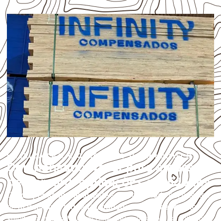
UTILIZAÇÃO E CUIDADOS DO PRODUTO
Compensado Naval para empresas
de Caruaru: aplicações e cuidados
O
Compensado Naval
pode ser considerado em projetos
de
marcenaria, indústria, transporte e revestimento
sujeitos à umidade. A escolha deve considerar a aplicação,