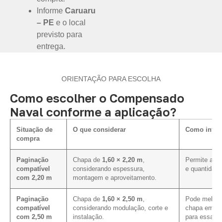
Informe
Caruaru
– PE
e o local
previsto para
entrega.
ORIENTAÇÃO PARA ESCOLHA
Como escolher o Compensado
Naval conforme a aplicação?
Situação de
O que considerar
Como influe
compra
Paginação
Chapa de
1,60 × 2,20 m
,
Permite aval
compatível
considerando espessura,
e quantidade
com 2,20 m
montagem e aproveitamento.
Paginação
Chapa de
1,60 × 2,50 m
,
Pode melhor
compatível
considerando modulação, corte e
chapa em pr
com 2,50 m
instalação.
para essa m