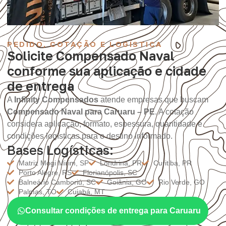
PEDIDO, COTAÇÃO E LOGÍSTICA
Solicite Compensado Naval
conforme sua aplicação e cidade
de entrega
A
Infinity Compensados
atende empresas que buscam
Compensado Naval para Caruaru – PE
. A cotação
considera aplicação, formato, espessura, quantidade e
condições logísticas para o destino informado.
Bases Logísticas:
Matriz Mogi Mirim, SP
Londrina, PR
Curitiba, PR
Porto Alegre, RS
Florianópolis, SC
Balneário Camboriú, SC
Goiânia, GO
Rio Verde, GO
Palmas, TO
Cuiabá, MT
Consultar condições de entrega para Caruaru