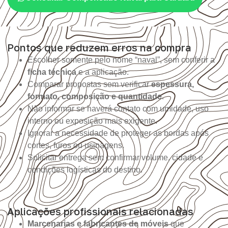
Pontos que reduzem erros na compra
Escolher somente pelo nome “naval”, sem conferir a
ficha técnica
e a aplicação.
Comparar propostas sem verificar
espessura,
formato, composição e quantidade
.
Não informar se haverá contato com umidade, uso
interno ou exposição mais exigente.
Ignorar a necessidade de proteger as bordas após
cortes, furos ou usinagens.
Solicitar entrega sem confirmar volume, cidade e
condições logísticas do destino.
Aplicações profissionais relacionadas
Marcenarias e fabricantes de móveis
que