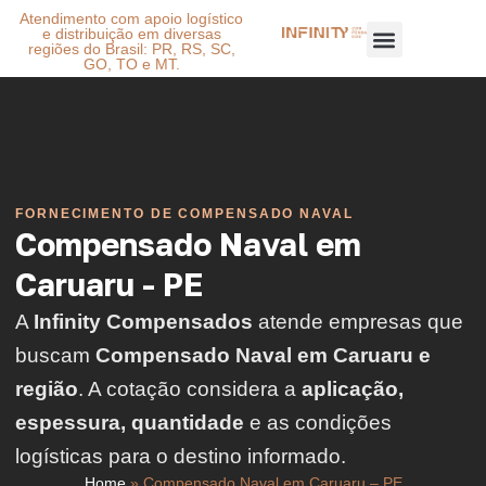
Atendimento com apoio logístico
e distribuição em diversas
regiões do Brasil: PR, RS, SC,
GO, TO e MT.
FORNECIMENTO DE COMPENSADO NAVAL
Compensado Naval em
Caruaru - PE
A
Infinity Compensados
atende empresas que
buscam
Compensado Naval em Caruaru e
região
. A cotação considera a
aplicação,
espessura, quantidade
e as condições
logísticas para o destino informado.
Home
»
Compensado Naval em Caruaru – PE