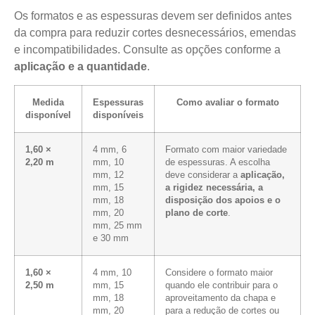
Os formatos e as espessuras devem ser definidos antes
da compra para reduzir cortes desnecessários, emendas
e incompatibilidades. Consulte as opções conforme a
aplicação e a quantidade
.
Medida
Espessuras
Como avaliar o formato
disponível
disponíveis
1,60 ×
4 mm, 6
Formato com maior variedade
2,20 m
mm, 10
de espessuras. A escolha
mm, 12
deve considerar a
aplicação,
mm, 15
a rigidez necessária, a
mm, 18
disposição dos apoios e o
mm, 20
plano de corte
.
mm, 25 mm
e 30 mm
1,60 ×
4 mm, 10
Considere o formato maior
2,50 m
mm, 15
quando ele contribuir para o
mm, 18
aproveitamento da chapa e
mm, 20
para a redução de cortes ou