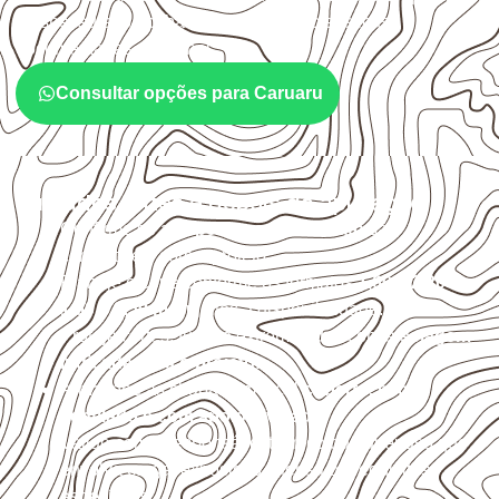
a espessura, o acabamento e as características
documentadas do painel.
Consultar opções para Caruaru
Cuidados antes e depois da aplicação
Confirme se a
espessura e o formato
são
compatíveis com o projeto.
Planeje o corte conforme os formatos
1,60 × 2,20 m e
1,60 × 2,50 m
, sujeitos à disponibilidade.
Proteja cortes, furos e extremidades com a
selagem
indicada para o projeto
.
Armazene as chapas em local
coberto, seco,
ventilado e com apoio nivelado
.
Valide com o responsável técnico qualquer uso que
envolva carga, exposição intensa ou requisitos
específicos.