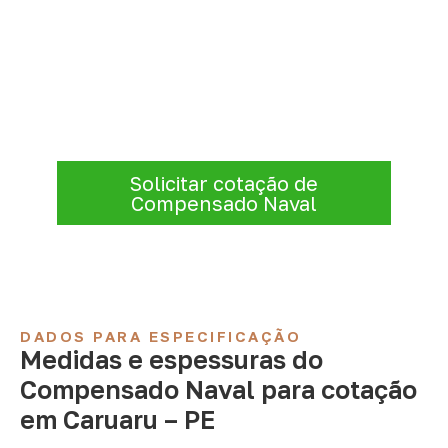
Solicite Compensado Naval
conforme sua aplicação
A Infinity atende empresas que precisam de
Compensado Naval para marcenaria,
indústria, transporte e revestimentos
.
Disponibilidade, prazo e entrega são
confirmados após a análise da solicitação.
Solicitar cotação de
Compensado Naval
DADOS PARA ESPECIFICAÇÃO
Medidas e espessuras do
Compensado Naval para cotação
em Caruaru – PE