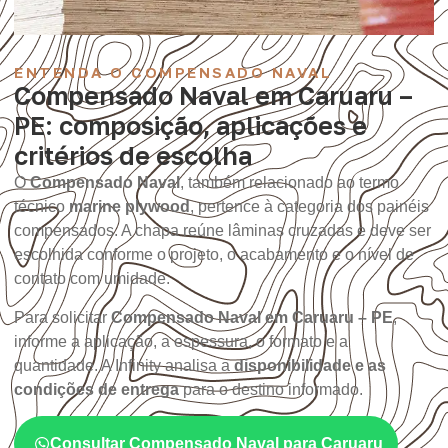
ENTENDA O COMPENSADO NAVAL
Compensado Naval em Caruaru –
PE: composição, aplicações e
critérios de escolha
O
Compensado Naval
, também relacionado ao termo
técnico
marine plywood
, pertence à categoria dos painéis
compensados. A chapa reúne lâminas cruzadas e deve ser
escolhida conforme o projeto, o acabamento e o nível de
contato com umidade.
Para solicitar
Compensado Naval em Caruaru – PE
,
informe a aplicação, a espessura, o formato e a
quantidade. A Infinity analisa a
disponibilidade e as
condições de entrega
para o destino informado.
Consultar Compensado Naval para Caruaru