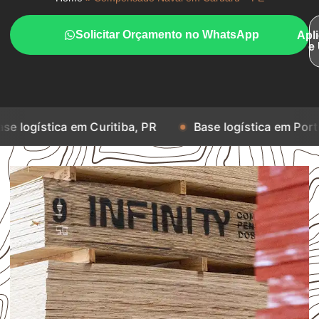
Solicitar Orçamento no WhatsApp
Apl
e
a em Curitiba, PR
Base logística em Porto Alegre, RS