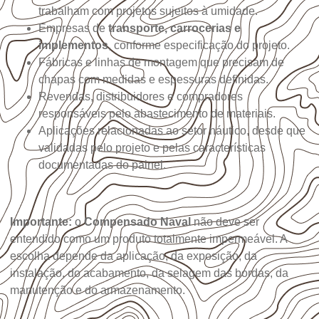
trabalham com projetos sujeitos à umidade.
Empresas de
transporte, carrocerias e
implementos
, conforme especificação do projeto.
Fábricas e linhas de montagem que precisam de
chapas com medidas e espessuras definidas.
Revendas, distribuidores e compradores
responsáveis pelo abastecimento de materiais.
Aplicações relacionadas ao setor náutico, desde que
validadas pelo projeto e pelas características
documentadas do painel.
Importante:
o
Compensado Naval
não deve ser
entendido como um produto totalmente impermeável. A
escolha depende da aplicação, da exposição, da
instalação, do acabamento, da selagem das bordas, da
manutenção e do armazenamento.