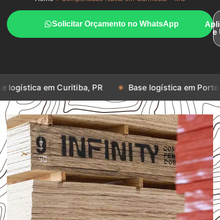
Solicitar Orçamento no WhatsApp
Apl
e
em Curitiba, PR
Base logística em Porto Alegre, RS