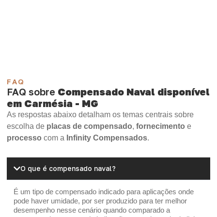
Compensado Plastificado
Plastificado 2 Processos
Compensado Plywood
Madeirite Resinado Fenólico
Madeirite Resinado Cola Branca
OSB Tapume
OSB Home Plus
OSB Induplac
FAQ
FAQ sobre
Compensado Naval disponível
em Carmésia - MG
As respostas abaixo detalham os temas centrais sobre
escolha de
placas de compensado
,
fornecimento
e
processo
com a
Infinity Compensados
.
O que é compensado naval?
É um tipo de compensado indicado para aplicações onde
pode haver umidade, por ser produzido para ter melhor
desempenho nesse cenário quando comparado a