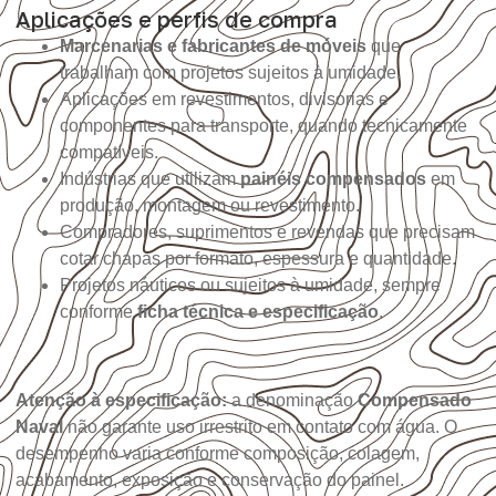
Aplicações e perfis de compra
Marcenarias e fabricantes de móveis
que
trabalham com projetos sujeitos à umidade.
Aplicações em revestimentos, divisórias e
componentes para transporte, quando tecnicamente
compatíveis.
Indústrias que utilizam
painéis compensados
em
produção, montagem ou revestimento.
Compradores, suprimentos e revendas que precisam
cotar chapas por formato, espessura e quantidade.
Projetos náuticos ou sujeitos à umidade, sempre
conforme
ficha técnica e especificação
.
Atenção à especificação:
a denominação
Compensado
Naval
não garante uso irrestrito em contato com água. O
desempenho varia conforme composição, colagem,
acabamento, exposição e conservação do painel.