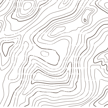
Valide com o responsável técnico qualquer uso que
envolva carga, exposição intensa ou requisitos
específicos.
Projetos compatíveis com avaliação
técnica
Marcenaria e fabricação de móveis
destinados a
ambientes sujeitos à umidade.
Revestimentos, paredes, pisos e divisórias
,
quando compatíveis com a ficha técnica.
Aplicações em
carrocerias, implementos, trailers e
motorhomes
, conforme especificação.
Uso industrial em embalagens, caixas, montagem e
proteção de equipamentos.
Aplicações relacionadas ao setor náutico, sem
presumir uso submerso ou impermeabilidade total.