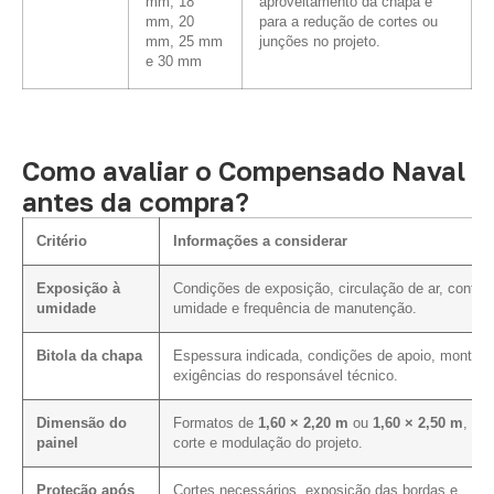
mm, 18
aproveitamento da chapa e
mm, 20
para a redução de cortes ou
mm, 25 mm
junções no projeto.
e 30 mm
Como avaliar o Compensado Naval
antes da compra?
Critério
Informações a considerar
Exposição à
Condições de exposição, circulação de ar, contat
umidade
umidade e frequência de manutenção.
Bitola da chapa
Espessura indicada, condições de apoio, montag
exigências do responsável técnico.
Dimensão do
Formatos de
1,60 × 2,20 m
ou
1,60 × 2,50 m
, pl
painel
corte e modulação do projeto.
Proteção após
Cortes necessários, exposição das bordas e