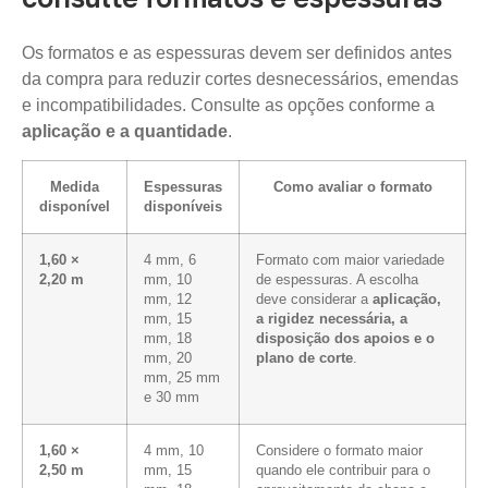
Os formatos e as espessuras devem ser definidos antes
da compra para reduzir cortes desnecessários, emendas
e incompatibilidades. Consulte as opções conforme a
aplicação e a quantidade
.
Medida
Espessuras
Como avaliar o formato
disponível
disponíveis
1,60 ×
4 mm, 6
Formato com maior variedade
2,20 m
mm, 10
de espessuras. A escolha
mm, 12
deve considerar a
aplicação,
mm, 15
a rigidez necessária, a
mm, 18
disposição dos apoios e o
mm, 20
plano de corte
.
mm, 25 mm
e 30 mm
1,60 ×
4 mm, 10
Considere o formato maior
2,50 m
mm, 15
quando ele contribuir para o