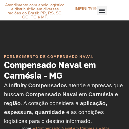
Atendimento com apoio logístico
e distribuição em diversas
regiões do Brasil: PR, RS, SC,
GO, TO e MT.
FORNECIMENTO DE COMPENSADO NAVAL
Compensado Naval em
Carmésia - MG
A
Infinity Compensados
atende empresas que
buscam
Compensado Naval em Carmésia e
região
. A cotação considera a
aplicação,
espessura, quantidade
e as condições
logísticas para o destino informado.
Home
»
Compensado Naval em Carmésia – MG