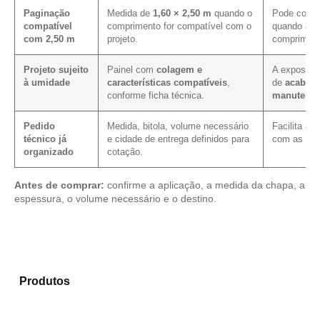
Paginação
Medida de
1,60 × 2,50 m
quando o
Pode contri
compatível
comprimento for compatível com o
quando a pa
com 2,50 m
projeto.
compriment
Projeto sujeito
Painel com
colagem e
A exposição
à umidade
características compatíveis
,
de
acabame
conforme ficha técnica.
manutenç
Pedido
Medida, bitola, volume necessário
Facilita a 
técnico já
e cidade de entrega definidos para
com as mes
organizado
cotação.
Antes de comprar:
confirme a aplicação, a medida da chapa, a
espessura, o volume necessário e o destino.
Compare os modelos disponíveis em nosso mix de
Produtos
e identifique o material mais indicado para
sua necessidade.