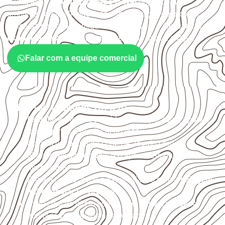
A utilização do
Compensado Naval
depende do
ambiente, da finalidade e da especificação do projeto.
Antes da cotação, verifique a
espessura, o formato, a
exposição e o acabamento
previstos para a chapa.
Falar com a equipe comercial
Critérios técnicos de uso
Escolha a medida considerando aplicação, apoios,
montagem e especificação técnica.
Organize o plano de corte de acordo com as
dimensões disponíveis e o aproveitamento
necessário.
Proteja cortes, furos e extremidades com a
selagem
indicada para o projeto
.
Evite contato direto com o solo, chuva, umidade
acumulada e apoios desnivelados.