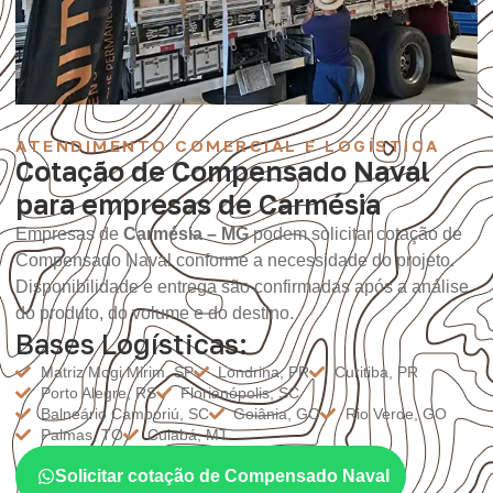
ATENDIMENTO COMERCIAL E LOGÍSTICA
Cotação de Compensado Naval
para empresas de Carmésia
Empresas de
Carmésia – MG
podem solicitar cotação de
Compensado Naval conforme a necessidade do projeto.
Disponibilidade e entrega são confirmadas após a análise
do produto, do volume e do destino.
Bases Logísticas:
Matriz Mogi Mirim, SP
Londrina, PR
Curitiba, PR
Porto Alegre, RS
Florianópolis, SC
Balneário Camboriú, SC
Goiânia, GO
Rio Verde, GO
Palmas, TO
Cuiabá, MT
Solicitar cotação de Compensado Naval