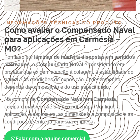
INFORMAÇÕES TÉCNICAS DO PRODUTO
Como avaliar o Compensado Naval
para aplicações em Carmésia –
MG?
Formado por
lâminas de madeira dispostas em sentidos
alternados
, o
Compensado Naval
é considerado em
projetos que exigem atenção à colagem, à estabilidade do
painel e às condições de exposição. O desempenho
depende da composição e do uso especificado.
Na compra de
Compensado Naval em Carmésia
,
compare mais do que o preço por chapa. Verifique a
aplicação, a espessura, as dimensões, a composição e as
condições de entrega para sua empresa.
Falar com a equipe comercial