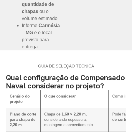
quantidade de
chapas
ou o
volume estimado.
Informe
Carmésia
– MG
e o local
previsto para
entrega.
GUIA DE SELEÇÃO TÉCNICA
Qual configuração de Compensado
Naval considerar no projeto?
Cenário do
O que considerar
Como influ
projeto
Plano de corte
Chapa de
1,60 × 2,20 m
,
Pode facili
para chapa de
considerando espessura,
de corte e
2,20 m
montagem e aproveitamento.