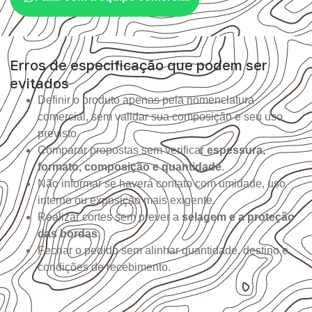
Erros de especificação que podem ser
evitados
Definir o produto apenas pela nomenclatura
comercial, sem validar sua composição e seu uso
previsto.
Comparar propostas sem verificar
espessura,
formato, composição e quantidade
.
Não informar se haverá contato com umidade, uso
interno ou exposição mais exigente.
Realizar cortes sem prever a
selagem e a proteção
das bordas
.
Fechar o pedido sem alinhar quantidade, destino e
condições de recebimento.