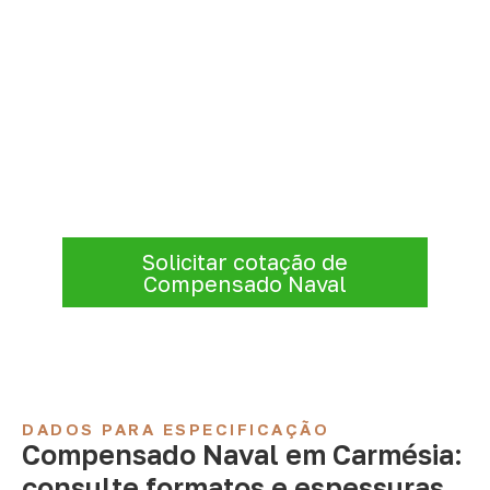
Consulte Compensado Naval
para Carmésia – MG
A Infinity atende empresas que precisam de
Compensado Naval para marcenaria,
indústria, transporte e revestimentos
.
Disponibilidade, prazo e entrega são
confirmados após a análise da solicitação.
Solicitar cotação de
Compensado Naval
DADOS PARA ESPECIFICAÇÃO
Compensado Naval em Carmésia:
consulte formatos e espessuras