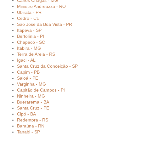
Carlos Chagas - MG
Ministro Andreazza - RO
Ubiratã - PR
Cedro - CE
São José da Boa Vista - PR
Itapeva - SP
Bertolínia - PI
Chapecó - SC
Itabira - MG
Terra de Areia - RS
Igaci - AL
Santa Cruz da Conceição - SP
Capim - PB
Saloá - PE
Varginha - MG
Capitão de Campos - PI
Ninheira - MG
Buerarema - BA
Santa Cruz - PE
Cipó - BA
Redentora - RS
Baraúna - RN
Tanabi - SP