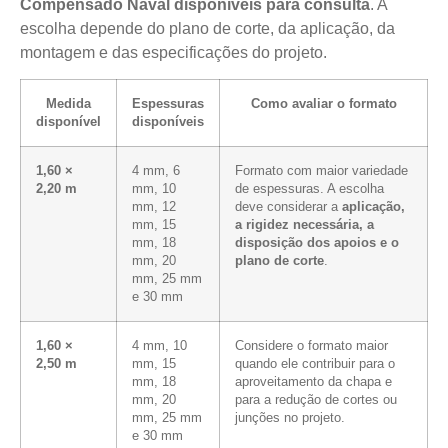
Compensado Naval disponíveis para consulta
. A
escolha depende do plano de corte, da aplicação, da
montagem e das especificações do projeto.
Medida
Espessuras
Como avaliar o formato
disponível
disponíveis
1,60 ×
4 mm, 6
Formato com maior variedade
2,20 m
mm, 10
de espessuras. A escolha
mm, 12
deve considerar a
aplicação,
mm, 15
a rigidez necessária, a
mm, 18
disposição dos apoios e o
mm, 20
plano de corte
.
mm, 25 mm
e 30 mm
1,60 ×
4 mm, 10
Considere o formato maior
2,50 m
mm, 15
quando ele contribuir para o
mm, 18
aproveitamento da chapa e
mm, 20
para a redução de cortes ou
mm, 25 mm
junções no projeto.
e 30 mm