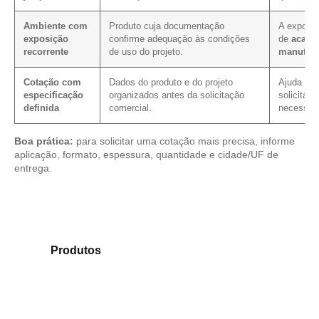
Ambiente com
Produto cuja documentação
A exposiç
exposição
confirme adequação às condições
de
acaba
recorrente
de uso do projeto.
manuten
Cotação com
Dados do produto e do projeto
Ajuda a r
especificação
organizados antes da solicitação
solicitaçã
definida
comercial.
necessári
Boa prática:
para solicitar uma cotação mais precisa, informe
aplicação, formato, espessura, quantidade e cidade/UF de
entrega.
Compare os modelos disponíveis em nosso catálogo
de
Produtos
e identifique o tipo de chapa mais
adequado para sua aplicação.
Compensado Plastificado
Plastificado 2 Processos
Compensado Plywood
Madeirite Resinado Fenólico