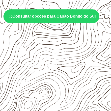
Antes da cotação, verifique a
espessura, o formato, a
exposição e o acabamento
previstos para a chapa.
Consultar opções para Capão Bonito do Sul
O que interfere no desempenho
Escolha a medida considerando aplicação, apoios,
montagem e especificação técnica.
Organize o plano de corte de acordo com as
dimensões disponíveis e o aproveitamento
necessário.
Proteja cortes, furos e extremidades com a
selagem
indicada para o projeto
.
Armazene as chapas em local
coberto, seco,
ventilado e com apoio nivelado
.
Valide com o responsável técnico qualquer uso que
envolva carga, exposição intensa ou requisitos