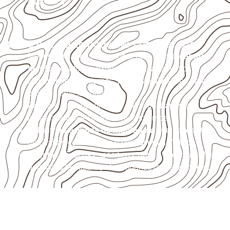
específicos.
Onde o produto pode ser considerado
Móveis, divisórias e componentes de
marcenaria
técnica
, conforme exposição e acabamento.
Revestimentos internos, painéis e divisórias para
projetos profissionais.
Projetos de transporte que utilizam chapas em
revestimentos e componentes internos.
Indústrias e linhas de montagem
que necessitam
de chapas com formato e espessura definidos.
Projetos náuticos específicos, desde que validados
pela ficha técnica e pelo responsável pelo projeto.
Solicite Compensado Naval