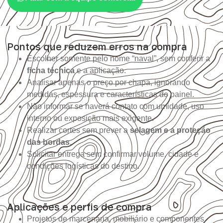
Pontos que reduzem erros na compra
Escolher somente pelo nome “naval”, sem conferir a
ficha técnica
e a aplicação.
Analisar apenas o preço por chapa, ignorando
medidas, espessura e características do painel.
Não informar se haverá contato com umidade, uso
interno ou exposição mais exigente.
Realizar cortes sem prever a
selagem e a proteção
das bordas
.
Solicitar entrega sem confirmar volume, cidade e
condições logísticas do destino.
Aplicações e perfis de compra
Projetos de marcenaria, mobiliário e componentes