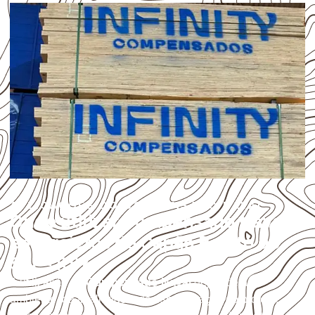
APLICAÇÕES DO COMPENSADO NAVAL
Onde utilizar Compensado Naval
em projetos de Capão Bonito do
Sul – RS?
A utilização do
Compensado Naval
depende do
ambiente, da finalidade e da especificação do projeto.