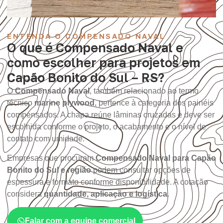
ENTENDA O COMPENSADO NAVAL
O que é Compensado Naval e
como escolher para projetos em
Capão Bonito do Sul – RS?
O
Compensado Naval
, também relacionado ao termo
técnico
marine plywood
, pertence à categoria dos painéis
compensados. A chapa reúne lâminas cruzadas e deve ser
escolhida conforme o projeto, o acabamento e o nível de
contato com umidade.
Empresas que procuram
Compensado Naval para Capão
Bonito do Sul e região
podem consultar opções de
espessura e formato conforme disponibilidade. A cotação
considera
quantidade, aplicação e logística
.
Falar com a equipe comercial