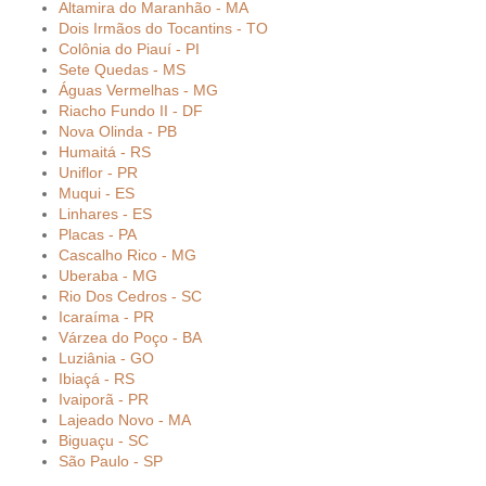
Altamira do Maranhão - MA
Dois Irmãos do Tocantins - TO
Colônia do Piauí - PI
Sete Quedas - MS
Águas Vermelhas - MG
Riacho Fundo II - DF
Nova Olinda - PB
Humaitá - RS
Uniflor - PR
Muqui - ES
Linhares - ES
Placas - PA
Cascalho Rico - MG
Uberaba - MG
Rio Dos Cedros - SC
Icaraíma - PR
Várzea do Poço - BA
Luziânia - GO
Ibiaçá - RS
Ivaiporã - PR
Lajeado Novo - MA
Biguaçu - SC
São Paulo - SP