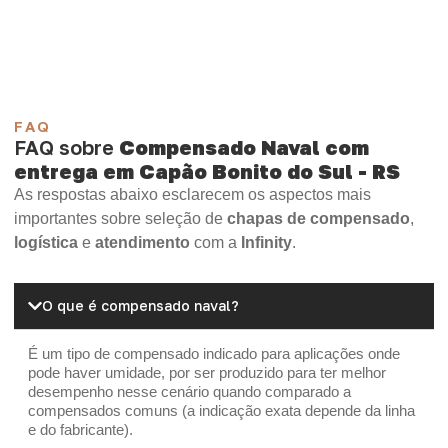
Madeirite Resinado Cola Branca
OSB Tapume
OSB Home Plus
OSB Induplac
FAQ
FAQ sobre
Compensado Naval com
entrega em Capão Bonito do Sul - RS
As respostas abaixo esclarecem os aspectos mais
importantes sobre seleção de
chapas de compensado
,
logística
e
atendimento
com a
Infinity
.
O que é compensado naval?
É um tipo de compensado indicado para aplicações onde
pode haver umidade, por ser produzido para ter melhor
desempenho nesse cenário quando comparado a
compensados comuns (a indicação exata depende da linha
e do fabricante).