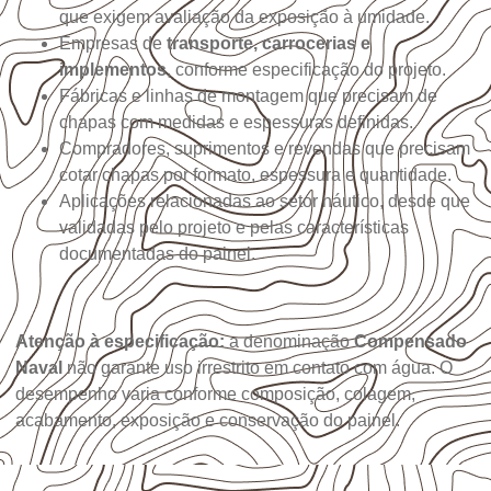
que exigem avaliação da exposição à umidade.
Empresas de
transporte, carrocerias e
implementos
, conforme especificação do projeto.
Fábricas e linhas de montagem que precisam de
chapas com medidas e espessuras definidas.
Compradores, suprimentos e revendas que precisam
cotar chapas por formato, espessura e quantidade.
Aplicações relacionadas ao setor náutico, desde que
validadas pelo projeto e pelas características
documentadas do painel.
Atenção à especificação:
a denominação
Compensado
Naval
não garante uso irrestrito em contato com água. O
desempenho varia conforme composição, colagem,
acabamento, exposição e conservação do painel.