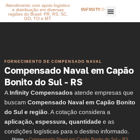
Atendimento com apoio logístico
e distribuição em diversas
regiões do Brasil: PR, RS, SC,
GO, TO e MT.
FORNECIMENTO DE COMPENSADO NAVAL
Compensado Naval em Capão
Bonito do Sul - RS
A
Infinity Compensados
atende empresas que
buscam
Compensado Naval em Capão Bonito
do Sul e região
. A cotação considera a
aplicação, espessura, quantidade
e as
condições logísticas para o destino informado.
Home
»
Compensado Naval em Capão Bonito do Sul – RS