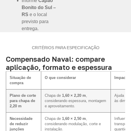
Informe
Capão
Bonito do Sul –
RS
e o local
previsto para
entrega.
CRITÉRIOS PARA ESPECIFICAÇÃO
Compensado Naval: compare
aplicação, formato e espessura
Situação de
O que considerar
Impacto 
compra
Plano de corte
Chapa de
1,60 × 2,20 m
,
Ajuda a a
para chapa de
considerando espessura, montagem
às dimens
2,20 m
e aproveitamento.
Necessidade
Chapa de
1,60 × 2,50 m
,
Influencia
de reduzir
considerando modulação, corte e
transport
junções
instalação.
quantidad