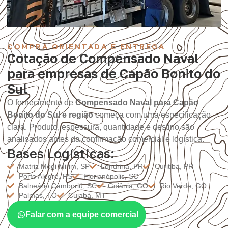
COMPRA ORIENTADA E ENTREGA
Cotação de Compensado Naval
para empresas de Capão Bonito do
Sul
O fornecimento de
Compensado Naval para Capão
Bonito do Sul e região
começa com uma especificação
clara. Produto, espessura, quantidade e destino são
analisados antes da confirmação comercial e logística.
Bases Logísticas:
Matriz Mogi Mirim, SP
Londrina, PR
Curitiba, PR
Porto Alegre, RS
Florianópolis, SC
Balneário Camboriú, SC
Goiânia, GO
Rio Verde, GO
Palmas, TO
Cuiabá, MT
Falar com a equipe comercial