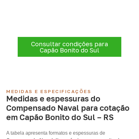
conforme sua aplicação
Para solicitar
Compensado Naval em
Capão Bonito do Sul – RS
, envie os dados
do projeto. A cotação será analisada
conforme produto, quantidade e destino.
Consultar condições para
Capão Bonito do Sul
MEDIDAS E ESPECIFICAÇÕES
Medidas e espessuras do
Compensado Naval para cotação
em Capão Bonito do Sul – RS
A tabela apresenta formatos e espessuras de