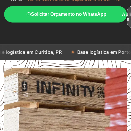
Solicitar Orçamento no WhatsApp
Apl
e
 em Curitiba, PR
Base logística em Porto Alegre, RS