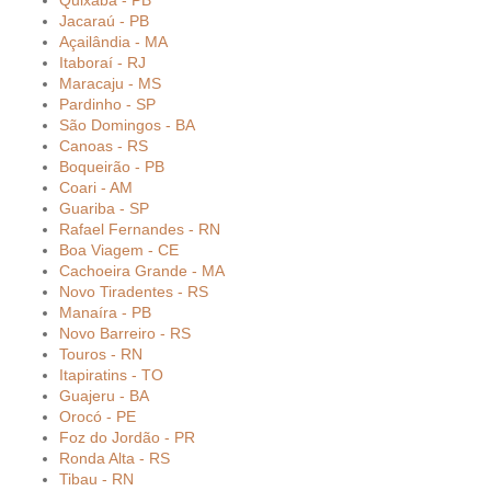
Quixaba - PB
Jacaraú - PB
Açailândia - MA
Itaboraí - RJ
Maracaju - MS
Pardinho - SP
São Domingos - BA
Canoas - RS
Boqueirão - PB
Coari - AM
Guariba - SP
Rafael Fernandes - RN
Boa Viagem - CE
Cachoeira Grande - MA
Novo Tiradentes - RS
Manaíra - PB
Novo Barreiro - RS
Touros - RN
Itapiratins - TO
Guajeru - BA
Orocó - PE
Foz do Jordão - PR
Ronda Alta - RS
Tibau - RN