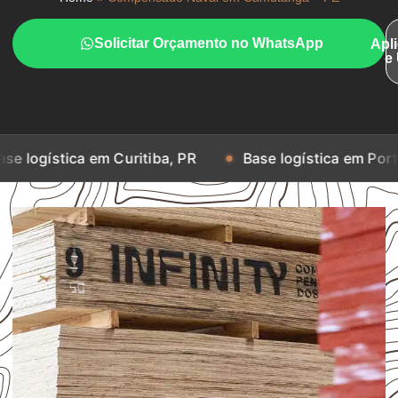
Solicitar Orçamento no WhatsApp
Apl
e
 em Curitiba, PR
Base logística em Porto Alegre, RS