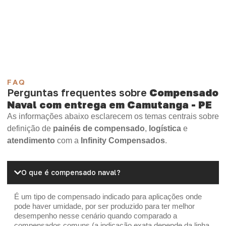
Compensado Plywood
Madeirite Resinado Fenólico
Madeirite Resinado Cola Branca
OSB Tapume
OSB Home Plus
OSB Induplac
FAQ
Perguntas frequentes sobre
Compensado
Naval com entrega em Camutanga - PE
As informações abaixo esclarecem os temas centrais sobre
definição de
painéis de compensado
,
logística
e
atendimento
com a
Infinity Compensados
.
O que é compensado naval?
É um tipo de compensado indicado para aplicações onde
pode haver umidade, por ser produzido para ter melhor
desempenho nesse cenário quando comparado a
compensados comuns (a indicação exata depende da linha