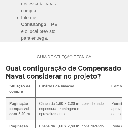
necessária para a
compra.
Informe
Camutanga – PE
e o local previsto
para entrega.
GUIA DE SELEÇÃO TÉCNICA
Qual configuração de Compensado
Naval considerar no projeto?
Situação de
Critérios de seleção
Como inf
compra
Paginação
Chapa de
1,60 × 2,20 m
, considerando
Permite av
compatível
espessura, montagem e
aproveita
com 2,20 m
aproveitamento.
da cotaçã
Paginação
Chapa de
1,60 × 2,50 m
, considerando
Pode cont