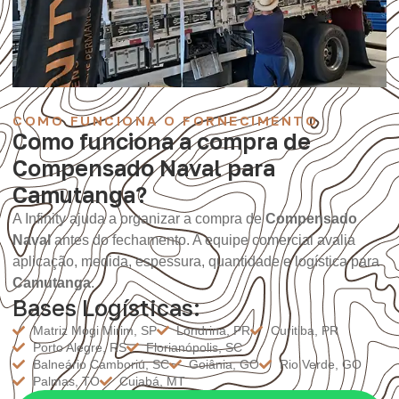
COMO FUNCIONA O FORNECIMENTO
Como funciona a compra de
Compensado Naval para
Camutanga?
A Infinity ajuda a organizar a compra de
Compensado
Naval
antes do fechamento. A equipe comercial avalia
aplicação, medida, espessura, quantidade e logística para
Camutanga
.
Bases Logísticas:
Matriz Mogi Mirim, SP
Londrina, PR
Curitiba, PR
Porto Alegre, RS
Florianópolis, SC
Balneário Camboriú, SC
Goiânia, GO
Rio Verde, GO
Palmas, TO
Cuiabá, MT