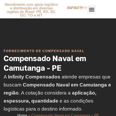
Atendimento com apoio logístico
e distribuição em diversas
regiões do Brasil: PR, RS, SC,
GO, TO e MT.
FORNECIMENTO DE COMPENSADO NAVAL
Compensado Naval em
Camutanga - PE
A
Infinity Compensados
atende empresas que
buscam
Compensado Naval em Camutanga e
região
. A cotação considera a
aplicação,
espessura, quantidade
e as condições
logísticas para o destino informado.
Home
»
Compensado Naval em Camutanga – PE