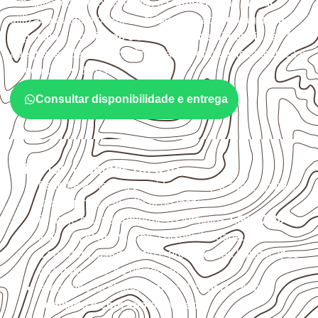
Em aplicações profissionais, o
Compensado Naval
é
utilizado quando o projeto exige atenção à
colagem, à
exposição à umidade e à estabilidade dimensional
. A
adequação deve ser confirmada conforme a ficha técnica e
as condições de uso.
Consultar disponibilidade e entrega
Critérios técnicos de uso
Escolha a medida considerando aplicação, apoios,
montagem e especificação técnica.
Planeje o corte conforme os formatos
1,60 × 2,20 m e
1,60 × 2,50 m
, sujeitos à disponibilidade.
Considere acabamento e proteção das bordas após
qualquer corte ou usinagem.
Armazene as chapas em local
coberto, seco,
ventilado e com apoio nivelado
.