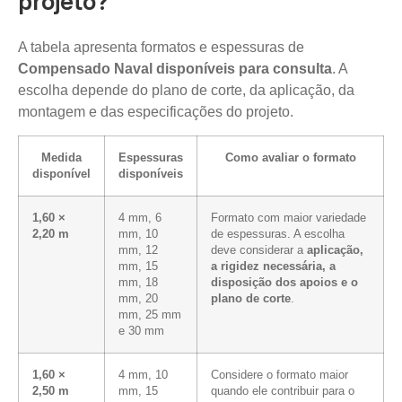
projeto?
A tabela apresenta formatos e espessuras de
Compensado Naval disponíveis para consulta
. A
escolha depende do plano de corte, da aplicação, da
montagem e das especificações do projeto.
Medida
Espessuras
Como avaliar o formato
disponível
disponíveis
1,60 ×
4 mm, 6
Formato com maior variedade
2,20 m
mm, 10
de espessuras. A escolha
mm, 12
deve considerar a
aplicação,
mm, 15
a rigidez necessária, a
mm, 18
disposição dos apoios e o
mm, 20
plano de corte
.
mm, 25 mm
e 30 mm
1,60 ×
4 mm, 10
Considere o formato maior
2,50 m
mm, 15
quando ele contribuir para o