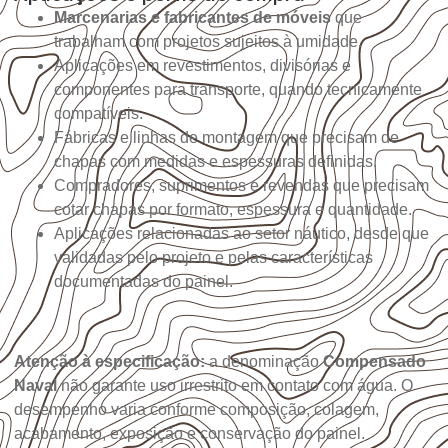
Marcenarias e fabricantes de móveis
que
trabalham com projetos sujeitos à umidade.
Aplicações em revestimentos, divisórias e
componentes para transporte, quando tecnicamente
compatíveis.
Fábricas e linhas de montagem que precisam de
chapas com medidas e espessuras definidas.
Compradores, suprimentos e revendas que precisam
cotar chapas por formato, espessura e quantidade.
Aplicações relacionadas ao setor náutico, desde que
validadas pelo projeto e pelas características
documentadas do painel.
Atenção à especificação:
a denominação
Compensado
Naval
não garante uso irrestrito em contato com água. O
desempenho varia conforme composição, colagem,
acabamento, exposição e conservação do painel.