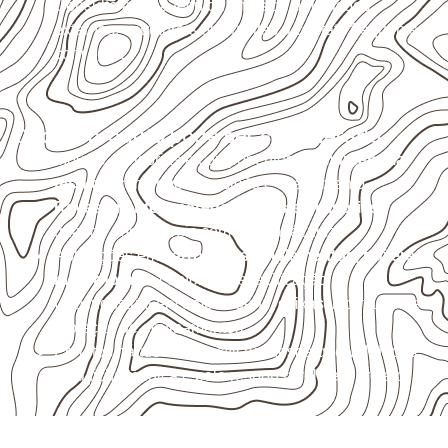
Consulte a ficha técnica antes de aplicações
externas, estruturais ou sujeitas a contato frequente
com água.
Onde o produto pode ser considerado
Móveis, divisórias e componentes de
marcenaria
técnica
, conforme exposição e acabamento.
Revestimentos, paredes, pisos e divisórias
,
quando compatíveis com a ficha técnica.
Aplicações em
carrocerias, implementos, trailers e
motorhomes
, conforme especificação.
Uso industrial em embalagens, caixas, montagem e
proteção de equipamentos.
Projetos náuticos específicos, desde que validados
pela ficha técnica e pelo responsável pelo projeto.