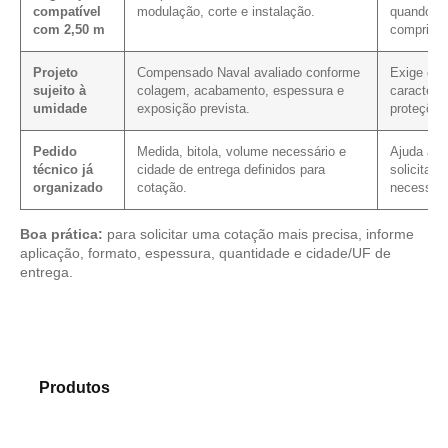
compatível
modulação, corte e instalação.
quando a 
com 2,50 m
comprimen
Projeto
Compensado Naval avaliado conforme
Exige con
sujeito à
colagem, acabamento, espessura e
caracterís
umidade
exposição prevista.
proteções
Pedido
Medida, bitola, volume necessário e
Ajuda a re
técnico já
cidade de entrega definidos para
solicitaçã
organizado
cotação.
necessári
Boa prática:
para solicitar uma cotação mais precisa, informe
aplicação, formato, espessura, quantidade e cidade/UF de
entrega.
Compare os modelos disponíveis em nosso catálogo
de
Produtos
e identifique o material mais indicado para
sua necessidade.
Compensado Plastificado
Plastificado 2 Processos