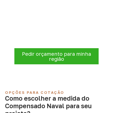
Solicite Compensado Naval
conforme sua aplicação
Consulte opções de
Compensado Naval
conforme a finalidade do projeto. Nossa
equipe comercial ajuda a organizar medidas,
volume e condições de atendimento para
sua região.
Pedir orçamento para minha
região
OPÇÕES PARA COTAÇÃO
Como escolher a medida do
Compensado Naval para seu