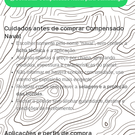
Cuidados antes de comprar Compensado
Naval
Escolher somente pelo nome “naval”, sem conferir a
ficha técnica
e a aplicação.
Analisar apenas o preço por chapa, ignorando
medidas, espessura e características do painel.
Não informar se haverá contato com umidade, uso
interno ou exposição mais exigente.
Realizar cortes sem prever a
selagem e a proteção
das bordas
.
Fechar o pedido sem alinhar quantidade, destino e
condições de recebimento.
Aplicações e perfis de compra