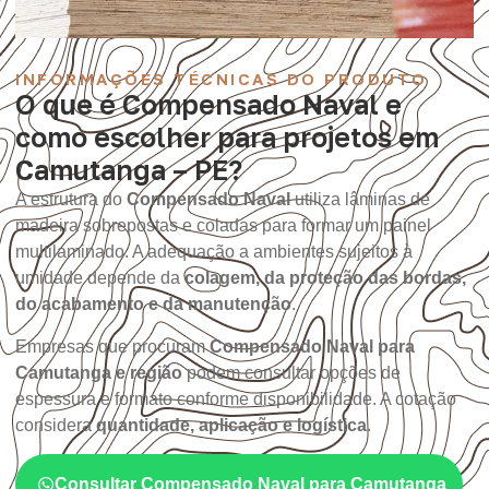
INFORMAÇÕES TÉCNICAS DO PRODUTO
O que é Compensado Naval e
como escolher para projetos em
Camutanga – PE?
A estrutura do
Compensado Naval
utiliza lâminas de
madeira sobrepostas e coladas para formar um painel
multilaminado. A adequação a ambientes sujeitos à
umidade depende da
colagem, da proteção das bordas,
do acabamento e da manutenção
.
Empresas que procuram
Compensado Naval para
Camutanga e região
podem consultar opções de
espessura e formato conforme disponibilidade. A cotação
considera
quantidade, aplicação e logística
.
Consultar Compensado Naval para Camutanga