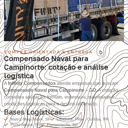
COMPRA ORIENTADA E ENTREGA
Compensado Naval para
Campinorte: cotação e análise
logística
A
Infinity Compensados
atende empresas que buscam
Compensado Naval para Campinorte – GO
. A cotação
considera aplicação, formato, espessura, quantidade e
condições logísticas para o destino informado.
Bases Logísticas:
Matriz Mogi Mirim, SP
Londrina, PR
Curitiba, PR
Porto Alegre, RS
Florianópolis, SC