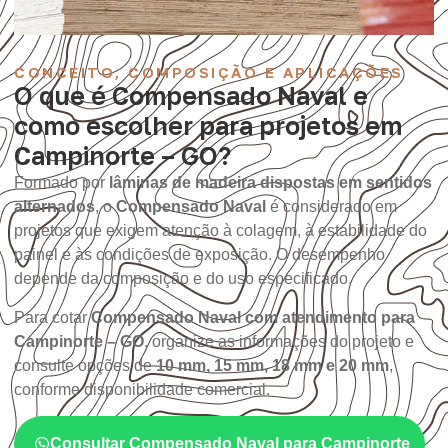
CONCEITO, COMPOSIÇÃO E APLICAÇÕES
O que é Compensado Naval e
como escolher para projetos em
Campinorte – GO?
Formado por
lâminas de madeira dispostas em sentidos
alternados
, o
Compensado Naval
é considerado em
projetos que exigem atenção à colagem, à estabilidade do
painel e às condições de exposição. O desempenho
depende da composição e do uso especificado.
Para cotar
Compensado Naval com atendimento para
Campinorte – GO
, organize as informações do projeto e
consulte opções de
10 mm, 15 mm, 18 mm e 20 mm
,
conforme disponibilidade comercial.
Consultar Compensado Naval para Campinorte