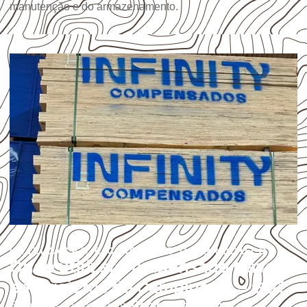
manutenção e do armazenamento.
UTILIZAÇÃO E CUIDADOS DO PRODUTO
Onde utilizar Compensado Naval
em projetos de Campinorte – GO?
Empresas que procuram
Compensado Naval em