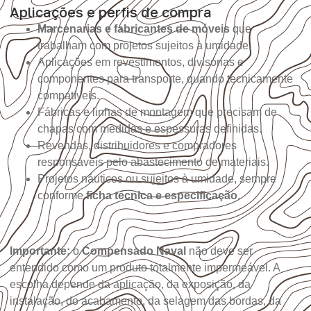
Aplicações e perfis de compra
Marcenarias e fabricantes de móveis
que
trabalham com projetos sujeitos à umidade.
Aplicações em revestimentos, divisórias e
componentes para transporte, quando tecnicamente
compatíveis.
Fábricas e linhas de montagem que precisam de
chapas com medidas e espessuras definidas.
Revendas, distribuidores e compradores
responsáveis pelo abastecimento de materiais.
Projetos náuticos ou sujeitos à umidade, sempre
conforme
ficha técnica e especificação
.
Importante:
o
Compensado Naval
não deve ser
entendido como um produto totalmente impermeável. A
escolha depende da aplicação, da exposição, da
instalação, do acabamento, da selagem das bordas, da