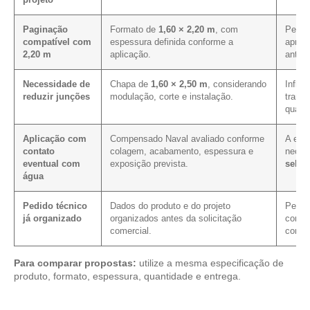
Paginação
Formato de
1,60 × 2,20 m
, com
Permit
compatível com
espessura definida conforme a
aprov
2,20 m
aplicação.
antes
Necessidade de
Chapa de
1,60 × 2,50 m
, considerando
Influe
reduzir junções
modulação, corte e instalação.
transp
quant
Aplicação com
Compensado Naval avaliado conforme
A expo
contato
colagem, acabamento, espessura e
neces
eventual com
exposição prevista.
selag
água
Pedido técnico
Dados do produto e do projeto
Permit
já organizado
organizados antes da solicitação
condiç
comercial.
com m
Para comparar propostas:
utilize a mesma especificação de
produto, formato, espessura, quantidade e entrega.