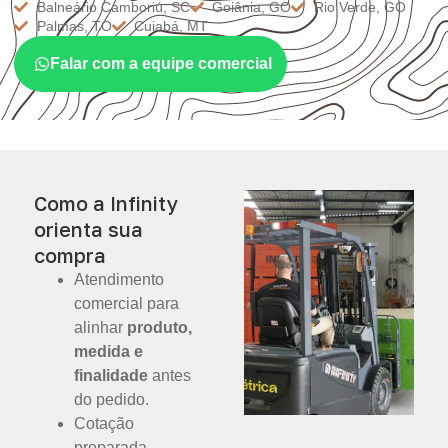
Balneário Camboriú, SC
Goiânia, GO
Rio Verde, GO
Palmas, TO
Cuiabá, MT
Falar com a equipe comercial
Como a Infinity
orienta sua
compra
Atendimento
comercial para
alinhar
produto,
medida e
finalidade
antes
do pedido.
Cotação
preparada