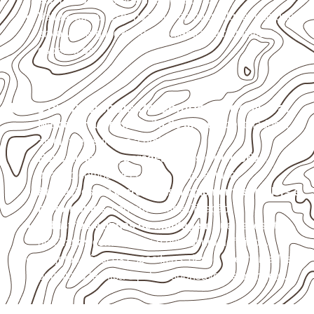
Valide com o responsável técnico qualquer uso que
envolva carga, exposição intensa ou requisitos
específicos.
Usos profissionais do Compensado Naval
Marcenaria e fabricação de móveis
destinados a
ambientes sujeitos à umidade.
Revestimentos, paredes, pisos e divisórias
,
quando compatíveis com a ficha técnica.
Aplicações em
carrocerias, implementos, trailers e
motorhomes
, conforme especificação.
Indústrias e linhas de montagem
que necessitam
de chapas com formato e espessura definidos.
Projetos náuticos específicos, desde que validados
pela ficha técnica e pelo responsável pelo projeto.