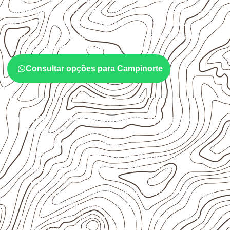
Campinorte
devem avaliar onde a chapa será instalada,
qual será o contato com umidade e quais cuidados de
acabamento serão necessários. Espessura, formato e
quantidade também interferem na compra.
Consultar opções para Campinorte
Cuidados antes e depois da aplicação
Confirme se a
espessura e o formato
são
compatíveis com o projeto.
Organize o plano de corte de acordo com as
dimensões disponíveis e o aproveitamento
necessário.
Considere acabamento e proteção das bordas após
qualquer corte ou usinagem.
Evite contato direto com o solo, chuva, umidade
acumulada e apoios desnivelados.