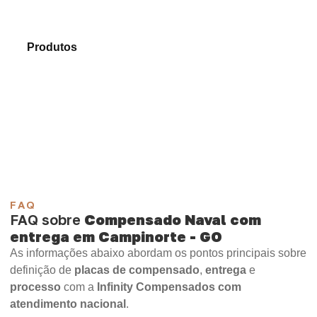
Compare os modelos disponíveis em nosso portfólio
de
Produtos
e identifique o produto mais indicado para
sua necessidade.
Compensado Plastificado
Plastificado 2 Processos
Compensado Plywood
Madeirite Resinado Fenólico
Madeirite Resinado Cola Branca
OSB Tapume
OSB Home Plus
OSB Induplac
FAQ
FAQ sobre
Compensado Naval com
entrega em Campinorte - GO
As informações abaixo abordam os pontos principais sobre
definição de
placas de compensado
,
entrega
e
processo
com a
Infinity Compensados com
atendimento nacional
.