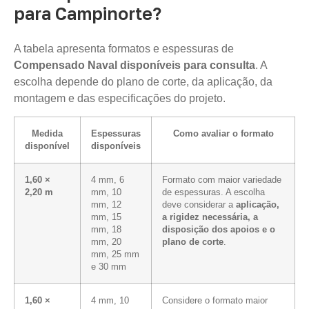
para Campinorte?
A tabela apresenta formatos e espessuras de
Compensado Naval disponíveis para consulta
. A
escolha depende do plano de corte, da aplicação, da
montagem e das especificações do projeto.
Medida
Espessuras
Como avaliar o formato
disponível
disponíveis
1,60 ×
4 mm, 6
Formato com maior variedade
2,20 m
mm, 10
de espessuras. A escolha
mm, 12
deve considerar a
aplicação,
mm, 15
a rigidez necessária, a
mm, 18
disposição dos apoios e o
mm, 20
plano de corte
.
mm, 25 mm
e 30 mm
1,60 ×
4 mm, 10
Considere o formato maior