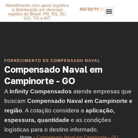
Atendimento com apoio logístico
e distribuição em diversas
regiões do Brasil: PR, RS, SC,
GO, TO e MT.
FORNECIMENTO DE COMPENSADO NAVAL
Compensado Naval em
Campinorte - GO
A
Infinity Compensados
atende empresas que
buscam
Compensado Naval em Campinorte e
região
. A cotação considera a
aplicação,
espessura, quantidade
e as condições
logísticas para o destino informado.
Home
»
Compensado Naval em Campinorte – GO