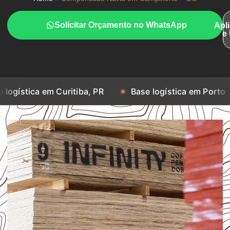
Solicitar Orçamento no WhatsApp
Apl
e
m Curitiba, PR
Base logística em Porto Alegre, RS