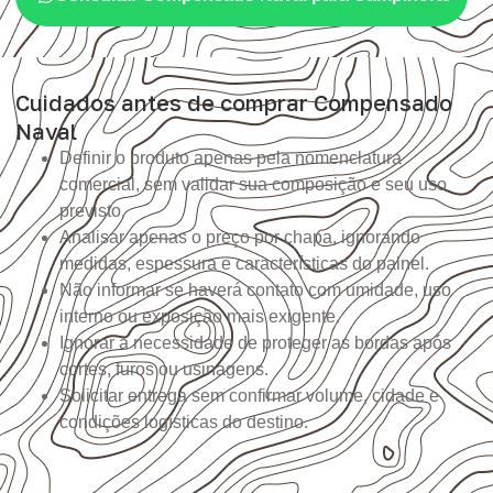
Cuidados antes de comprar Compensado
Naval
Definir o produto apenas pela nomenclatura
comercial, sem validar sua composição e seu uso
previsto.
Analisar apenas o preço por chapa, ignorando
medidas, espessura e características do painel.
Não informar se haverá contato com umidade, uso
interno ou exposição mais exigente.
Ignorar a necessidade de proteger as bordas após
cortes, furos ou usinagens.
Solicitar entrega sem confirmar volume, cidade e
condições logísticas do destino.