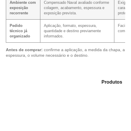
Ambiente com
Compensado Naval avaliado conforme
Exige c
exposição
colagem, acabamento, espessura e
caracte
recorrente
exposição prevista.
proteç
Pedido
Aplicação, formato, espessura,
Facilit
técnico já
quantidade e destino previamente
com as
organizado
informados.
Antes de comprar:
confirme a aplicação, a medida da chapa, a
espessura, o volume necessário e o destino.
Compare as opções em nosso catálogo de
Produtos
e
selecione o produto mais indicado para sua
necessidade.
Compensado Plastificado
Plastificado 2 Processos
Compensado Plywood
Madeirite Resinado Fenólico
Madeirite Resinado Cola Branca
OSB Tapume
OSB Home Plus
OSB Induplac