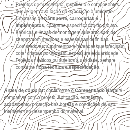
Projetos de marcenaria, mobiliário e componentes
que exigem avaliação da exposição à umidade.
Empresas de
transporte, carrocerias e
implementos
, conforme especificação do projeto.
Fábricas e linhas de montagem que precisam de
chapas com medidas e espessuras definidas.
Compradores, suprimentos e revendas que precisam
cotar chapas por formato, espessura e quantidade.
Projetos náuticos ou sujeitos à umidade, sempre
conforme
ficha técnica e especificação
.
Antes de comprar:
confirme se o
Compensado Naval
é
compatível com o projeto. Aplicação, espessura,
acabamento, proteção das bordas e condições de uso
interferem no desempenho do material.