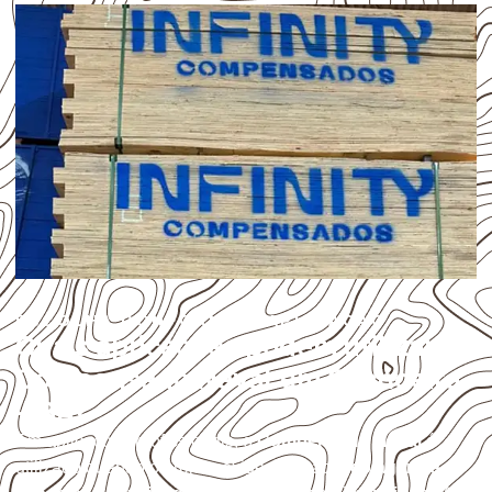
ESCOLHA CONFORME A APLICAÇÃO
Quais aplicações podem utilizar
Compensado Naval em Cachoeira
– BA?
Em aplicações profissionais, o
Compensado Naval
é
utilizado quando o projeto exige atenção à
colagem, à