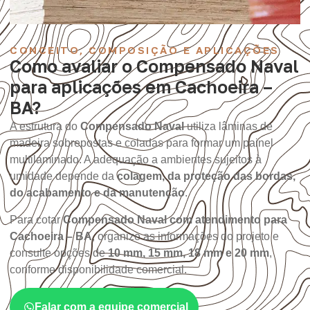
CONCEITO, COMPOSIÇÃO E APLICAÇÕES
Como avaliar o Compensado Naval
para aplicações em Cachoeira –
BA?
A estrutura do
Compensado Naval
utiliza lâminas de
madeira sobrepostas e coladas para formar um painel
multilaminado. A adequação a ambientes sujeitos à
umidade depende da
colagem, da proteção das bordas,
do acabamento e da manutenção
.
Para cotar
Compensado Naval com atendimento para
Cachoeira – BA
, organize as informações do projeto e
consulte opções de
10 mm, 15 mm, 18 mm e 20 mm
,
conforme disponibilidade comercial.
Falar com a equipe comercial