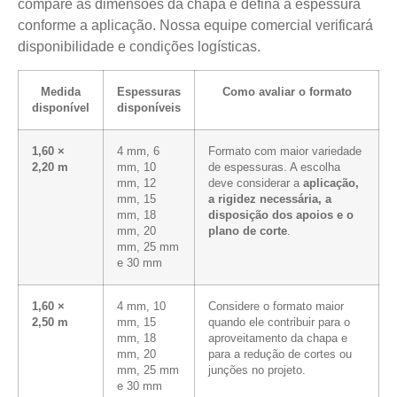
compare as dimensões da chapa e defina a espessura
conforme a aplicação. Nossa equipe comercial verificará
disponibilidade e condições logísticas.
Medida
Espessuras
Como avaliar o formato
disponível
disponíveis
1,60 ×
4 mm, 6
Formato com maior variedade
2,20 m
mm, 10
de espessuras. A escolha
mm, 12
deve considerar a
aplicação,
mm, 15
a rigidez necessária, a
mm, 18
disposição dos apoios e o
mm, 20
plano de corte
.
mm, 25 mm
e 30 mm
1,60 ×
4 mm, 10
Considere o formato maior
2,50 m
mm, 15
quando ele contribuir para o
mm, 18
aproveitamento da chapa e
mm, 20
para a redução de cortes ou
mm, 25 mm
junções no projeto.
e 30 mm