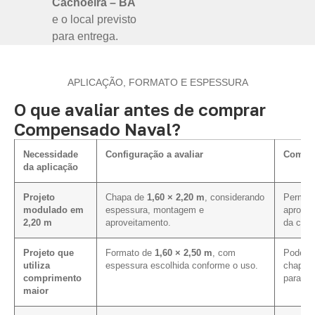
Cachoeira – BA
e o local previsto
para entrega.
APLICAÇÃO, FORMATO E ESPESSURA
O que avaliar antes de comprar
Compensado Naval?
Necessidade
Configuração a avaliar
Como i
da aplicação
Projeto
Chapa de
1,60 × 2,20 m
, considerando
Permite
modulado em
espessura, montagem e
aprovei
2,20 m
aproveitamento.
da cota
Projeto que
Formato de
1,60 × 2,50 m
, com
Pode me
utiliza
espessura escolhida conforme o uso.
chapa e
comprimento
para es
maior