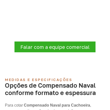
Solicite Compensado Naval
conforme sua aplicação
Antes de fechar a compra, confirme se a
espessura, o formato e a aplicação
estão alinhados à necessidade. Envie as
informações para receber uma cotação.
Falar com a equipe comercial
MEDIDAS E ESPECIFICAÇÕES
Opções de Compensado Naval
conforme formato e espessura
Para cotar
Compensado Naval para Cachoeira
,