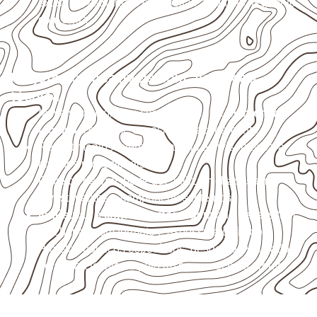
externas, estruturais ou sujeitas a contato frequente
com água.
Projetos compatíveis com avaliação
técnica
Móveis, divisórias e componentes de
marcenaria
técnica
, conforme exposição e acabamento.
Revestimentos internos, painéis e divisórias para
projetos profissionais.
Projetos de transporte que utilizam chapas em
revestimentos e componentes internos.
Indústrias e linhas de montagem
que necessitam
de chapas com formato e espessura definidos.
Projetos náuticos específicos, desde que validados
pela ficha técnica e pelo responsável pelo projeto.