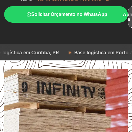
Solicitar Orçamento no WhatsApp
Apl
e
a em Curitiba, PR
Base logística em Porto Alegre, R