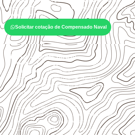
exposição à umidade e à estabilidade dimensional
. A
adequação deve ser confirmada conforme a ficha técnica e
as condições de uso.
Solicitar cotação de Compensado Naval
Critérios técnicos de uso
Confirme se a
espessura e o formato
são
compatíveis com o projeto.
Organize o plano de corte de acordo com as
dimensões disponíveis e o aproveitamento
necessário.
Considere acabamento e proteção das bordas após
qualquer corte ou usinagem.
Evite contato direto com o solo, chuva, umidade
acumulada e apoios desnivelados.
Consulte a ficha técnica antes de aplicações