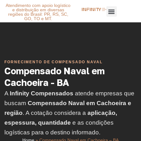
Atendimento com apoio logístico
e distribuição em diversas
regiões do Brasil: PR, RS, SC,
GO, TO e MT.
FORNECIMENTO DE COMPENSADO NAVAL
Compensado Naval em
Cachoeira - BA
A
Infinity Compensados
atende empresas que
buscam
Compensado Naval em Cachoeira e
região
. A cotação considera a
aplicação,
espessura, quantidade
e as condições
logísticas para o destino informado.
Home
»
Compensado Naval em Cachoeira – BA