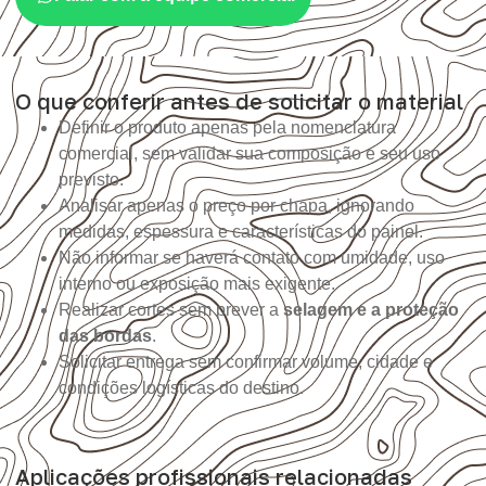
O que conferir antes de solicitar o material
Definir o produto apenas pela nomenclatura
comercial, sem validar sua composição e seu uso
previsto.
Analisar apenas o preço por chapa, ignorando
medidas, espessura e características do painel.
Não informar se haverá contato com umidade, uso
interno ou exposição mais exigente.
Realizar cortes sem prever a
selagem e a proteção
das bordas
.
Solicitar entrega sem confirmar volume, cidade e
condições logísticas do destino.
Aplicações profissionais relacionadas