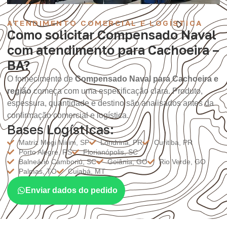
ATENDIMENTO COMERCIAL E LOGÍSTICA
Como solicitar Compensado Naval
com atendimento para Cachoeira –
BA?
O fornecimento de
Compensado Naval para Cachoeira e
região
começa com uma especificação clara. Produto,
espessura, quantidade e destino são analisados antes da
confirmação comercial e logística.
Bases Logísticas:
Matriz Mogi Mirim, SP
Londrina, PR
Curitiba, PR
Porto Alegre, RS
Florianópolis, SC
Balneário Camboriú, SC
Goiânia, GO
Rio Verde, GO
Palmas, TO
Cuiabá, MT
Enviar dados do pedido