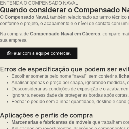
ENTENDA O COMPENSADO NAVAL
Quando considerar o Compensado Na
O
Compensado Naval
, também relacionado ao termo técnico
conforme o projeto, o acabamento e o nível de contato com um
Na compra de
Compensado Naval em Cáceres
, compare mai
sua empresa.
Falar com a equipe comercial
Erros de especificação que podem ser evi
Escolher somente pelo nome “naval”, sem conferir a
fich
Analisar apenas o preço por chapa, ignorando medidas, es
Desconsiderar as condições de exposição e o acabament
Ignorar a necessidade de proteger as bordas após cortes,
Fechar o pedido sem alinhar quantidade, destino e condi
Aplicações e perfis de compra
Marcenarias e fabricantes de móveis
que trabalham com
Aplicações em revestimentos, divisórias e componentes p