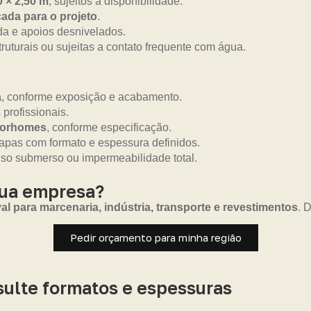
0 × 2,50 m
, sujeitos à disponibilidade.
ada para o projeto
.
da e apoios desnivelados.
truturais ou sujeitas a contato frequente com água.
a
, conforme exposição e acabamento.
 profissionais.
otorhomes
, conforme especificação.
pas com formato e espessura definidos.
uso submerso ou impermeabilidade total.
sua empresa?
 para marcenaria, indústria, transporte e revestimentos
. 
Pedir orçamento para minha região
ulte formatos e espessuras