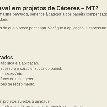
val em projetos de Cáceres – MT?
marine plywood
, pertence à categoria dos painéis compensad
idade.
s do que o preço por chapa. Verifique a aplicação, a espessur
tados
a técnica
e a aplicação.
pessura e características do painel.
o necessário.
 furos ou usinagens.
ções de recebimento.
 projetos sujeitos à umidade.
ara transporte, quando tecnicamente compatíveis.