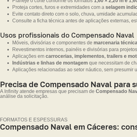
Planeje o corte conforme os formatos
1,60 × 2,20 m e 1,6
Proteja cortes, furos e extremidades com a
selagem indic
Evite contato direto com o solo, chuva, umidade acumula
Consulte a ficha técnica antes de aplicações externas, es
Usos profissionais do Compensado Naval
Móveis, divisórias e componentes de
marcenaria técnic
Revestimentos internos, painéis e divisórias para projetos
Aplicações em
carrocerias, implementos, trailers e m
Indústrias e linhas de montagem
que necessitam de cha
Aplicações relacionadas ao setor náutico, sem presumir 
Precisa de Compensado Naval para 
A Infinity atende empresas que precisam de
Compensado Naval
análise da solicitação.
FORMATOS E ESPESSURAS
Compensado Naval em Cáceres: cons