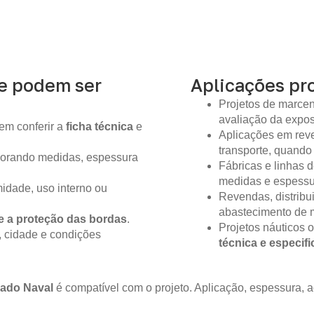
ue podem ser
Aplicações pro
Projetos de marcen
avaliação da expo
em conferir a
ficha técnica
e
Aplicações em reve
transporte, quando
gnorando medidas, espessura
Fábricas e linhas
medidas e espessur
idade, uso interno ou
Revendas, distribu
abastecimento de m
e a proteção das bordas
.
Projetos náuticos 
, cidade e condições
técnica e especif
ado Naval
é compatível com o projeto. Aplicação, espessura,