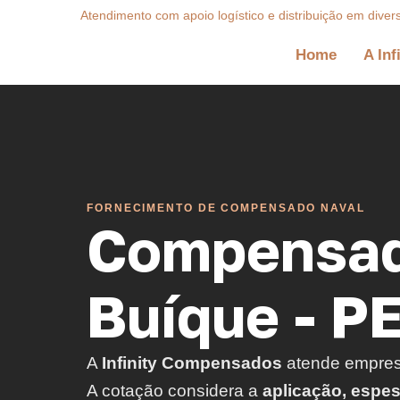
Atendimento com apoio logístico e distribuição em diver
Home
A Inf
FORNECIMENTO DE COMPENSADO NAVAL
Compensad
Buíque - P
A
Infinity Compensados
atende empre
A cotação considera a
aplicação, espe