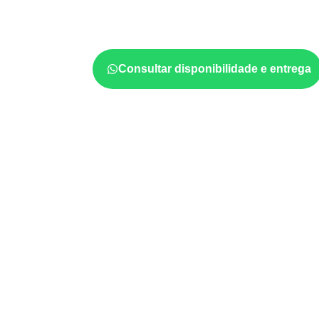
indústria, transporte e revestimento
sujeit
considerar a aplicação, a espessura, o acaba
documentadas do painel.
Consultar disponibilidade e entrega
Usos profissionais do Co
Móveis, divisórias e componentes de
m
exposição e acabamento.
Revestimentos, paredes, pisos e div
com a ficha técnica.