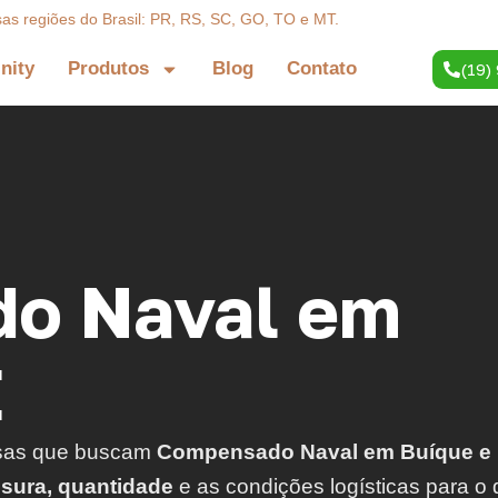
sas regiões do Brasil: PR, RS, SC, GO, TO e MT.
inity
Produtos
Blog
Contato
(19)
o Naval em
E
sas que buscam
Compensado Naval em Buíque e 
ssura, quantidade
e as condições logísticas para o 