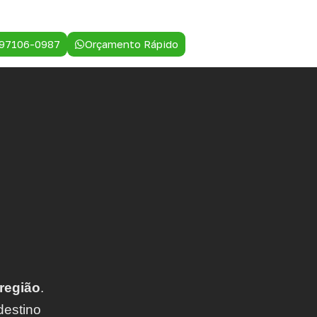
 97106-0987
Orçamento Rápido
região
.
destino