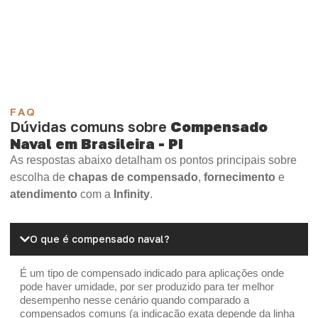
Compensado Plywood
Madeirite Resinado Fenólico
Madeirite Resinado Cola Branca
OSB Tapume
OSB Home Plus
OSB Induplac
FAQ
Dúvidas comuns sobre
Compensado
Naval em Brasileira - PI
As respostas abaixo detalham os pontos principais sobre
escolha de
chapas de compensado
,
fornecimento
e
atendimento
com a
Infinity
.
O que é compensado naval?
É um tipo de compensado indicado para aplicações onde
pode haver umidade, por ser produzido para ter melhor
desempenho nesse cenário quando comparado a
compensados comuns (a indicação exata depende da linha