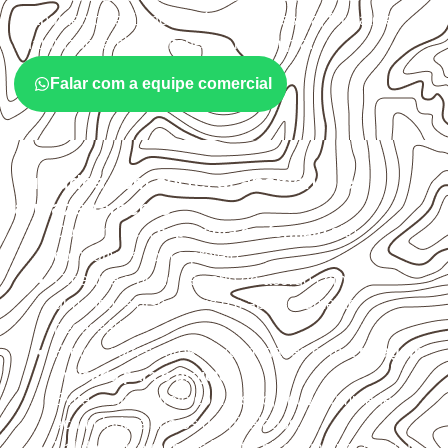
acabamento serão necessários. Espessura, formato e
quantidade também interferem na compra.
Falar com a equipe comercial
Cuidados com corte, acabamento e
armazenamento
Confirme se a
espessura e o formato
são
compatíveis com o projeto.
Organize o plano de corte de acordo com as
dimensões disponíveis e o aproveitamento
necessário.
Proteja cortes, furos e extremidades com a
selagem
indicada para o projeto
.
Evite contato direto com o solo, chuva, umidade
acumulada e apoios desnivelados.
Valide com o responsável técnico qualquer uso que