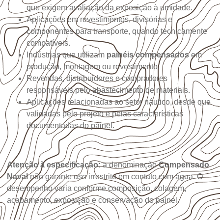
que exigem avaliação da exposição à umidade.
Aplicações em revestimentos, divisórias e
componentes para transporte, quando tecnicamente
compatíveis.
Indústrias que utilizam
painéis compensados
em
produção, montagem ou revestimento.
Revendas, distribuidores e compradores
responsáveis pelo abastecimento de materiais.
Aplicações relacionadas ao setor náutico, desde que
validadas pelo projeto e pelas características
documentadas do painel.
Atenção à especificação:
a denominação
Compensado
Naval
não garante uso irrestrito em contato com água. O
desempenho varia conforme composição, colagem,
acabamento, exposição e conservação do painel.