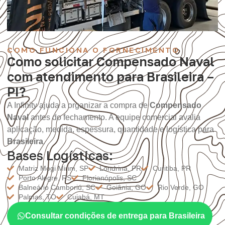
COMO FUNCIONA O FORNECIMENTO
Como solicitar Compensado Naval
com atendimento para Brasileira –
PI?
A Infinity ajuda a organizar a compra de
Compensado
Naval
antes do fechamento. A equipe comercial avalia
aplicação, medida, espessura, quantidade e logística para
Brasileira
.
Bases Logísticas:
Matriz Mogi Mirim, SP
Londrina, PR
Curitiba, PR
Porto Alegre, RS
Florianópolis, SC
Balneário Camboriú, SC
Goiânia, GO
Rio Verde, GO
Palmas, TO
Cuiabá, MT
Consultar condições de entrega para Brasileira