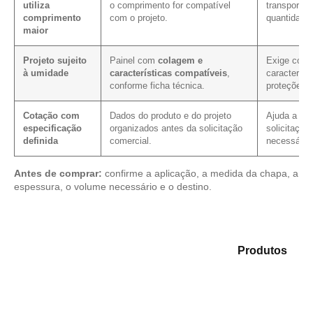
utiliza
o comprimento for compatível
transporte,
comprimento
com o projeto.
quantidade 
maior
Projeto sujeito
Painel com
colagem e
Exige conf
à umidade
características compatíveis
,
característ
conforme ficha técnica.
proteções 
Cotação com
Dados do produto e do projeto
Ajuda a red
especificação
organizados antes da solicitação
solicitação
definida
comercial.
necessário.
Antes de comprar:
confirme a aplicação, a medida da chapa, a
espessura, o volume necessário e o destino.
Analise as opções em nosso catálogo de
Produtos
e
identifique o material mais adequado para sua
necessidade.
Compensado Plastificado
Plastificado 2 Processos