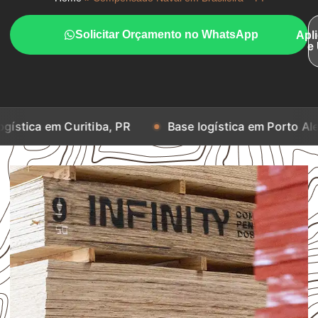
Solicitar Orçamento no WhatsApp
Apl
e
Curitiba, PR
Base logística em Porto Alegre, RS