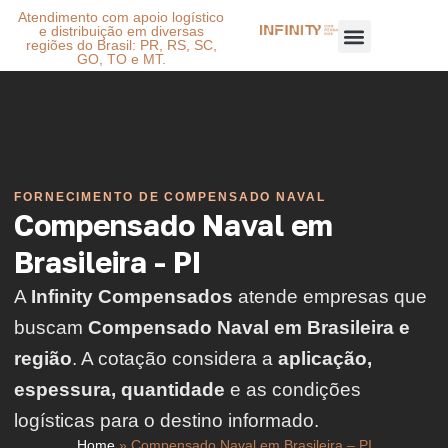
Atendimento com apoio logístico
e distribuição em diversas
regiões do Brasil: PR, RS, SC,
GO, TO e MT.
FORNECIMENTO DE COMPENSADO NAVAL
Compensado Naval em
Brasileira - PI
A
Infinity Compensados
atende empresas que
buscam
Compensado Naval em Brasileira e
região
. A cotação considera a
aplicação,
espessura, quantidade
e as condições
logísticas para o destino informado.
Home
»
Compensado Naval em Brasileira – PI