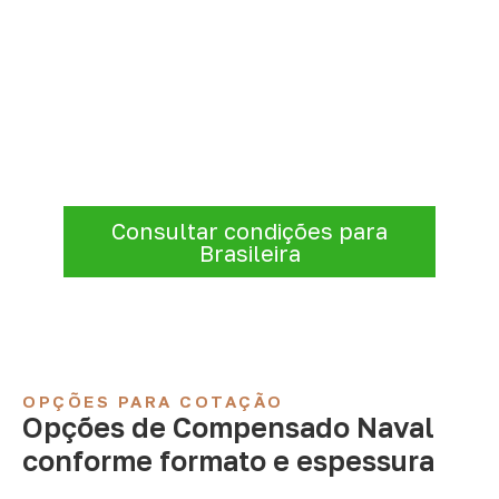
Organize sua cotação de
Compensado Naval
Consulte opções de
Compensado Naval
conforme a finalidade do projeto. Nossa
equipe comercial ajuda a organizar medidas,
volume e condições de atendimento para
sua região.
Consultar condições para
Brasileira
OPÇÕES PARA COTAÇÃO
Opções de Compensado Naval
conforme formato e espessura