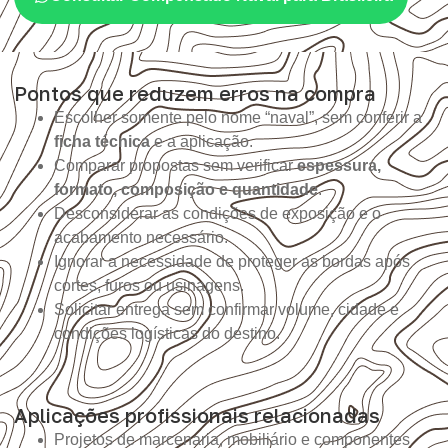
Pontos que reduzem erros na compra
Escolher somente pelo nome “naval”, sem conferir a
ficha técnica
e a aplicação.
Comparar propostas sem verificar
espessura,
formato, composição e quantidade
.
Desconsiderar as condições de exposição e o
acabamento necessário.
Ignorar a necessidade de proteger as bordas após
cortes, furos ou usinagens.
Solicitar entrega sem confirmar volume, cidade e
condições logísticas do destino.
Aplicações profissionais relacionadas
Projetos de marcenaria, mobiliário e componentes