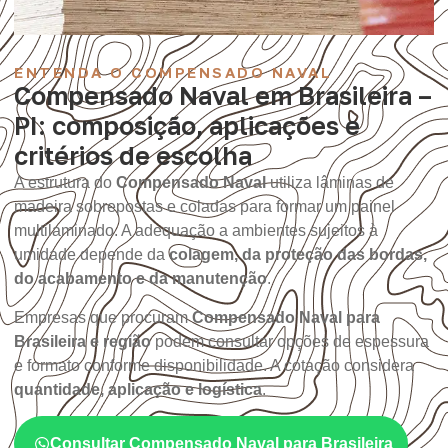
ENTENDA O COMPENSADO NAVAL
Compensado Naval em Brasileira –
PI: composição, aplicações e
critérios de escolha
A estrutura do
Compensado Naval
utiliza lâminas de
madeira sobrepostas e coladas para formar um painel
multilaminado. A adequação a ambientes sujeitos à
umidade depende da
colagem, da proteção das bordas,
do acabamento e da manutenção
.
Empresas que procuram
Compensado Naval para
Brasileira e região
podem consultar opções de espessura
e formato conforme disponibilidade. A cotação considera
quantidade, aplicação e logística
.
Consultar Compensado Naval para Brasileira