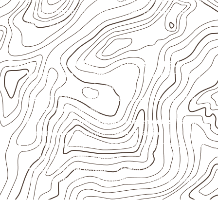
envolva carga, exposição intensa ou requisitos
específicos.
Onde o produto pode ser considerado
Marcenaria e fabricação de móveis
destinados a
ambientes sujeitos à umidade.
Revestimentos internos, painéis e divisórias para
projetos profissionais.
Aplicações em
carrocerias, implementos, trailers e
motorhomes
, conforme especificação.
Uso industrial em embalagens, caixas, montagem e
proteção de equipamentos.
Aplicações relacionadas ao setor náutico, sem
presumir uso submerso ou impermeabilidade total.