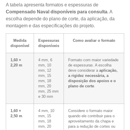
A tabela apresenta formatos e espessuras de
Compensado Naval disponíveis para consulta
. A
escolha depende do plano de corte, da aplicação, da
montagem e das especificações do projeto.
Medida
Espessuras
Como avaliar o formato
disponível
disponíveis
1,60 ×
4 mm, 6
Formato com maior variedade
2,20 m
mm, 10
de espessuras. A escolha
mm, 12
deve considerar a
aplicação,
mm, 15
a rigidez necessária, a
mm, 18
disposição dos apoios e o
mm, 20
plano de corte
.
mm, 25 mm
e 30 mm
1,60 ×
4 mm, 10
Considere o formato maior
2,50 m
mm, 15
quando ele contribuir para o
mm, 18
aproveitamento da chapa e
mm, 20
para a redução de cortes ou