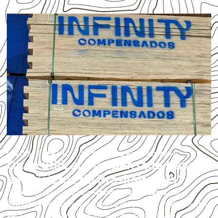
USOS E APLICAÇÕES PROFISSIONAIS
Onde utilizar Compensado Naval
em projetos de Brasileira – PI?
Empresas que procuram
Compensado Naval em
Brasileira
devem avaliar onde a chapa será instalada, qual
será o contato com umidade e quais cuidados de