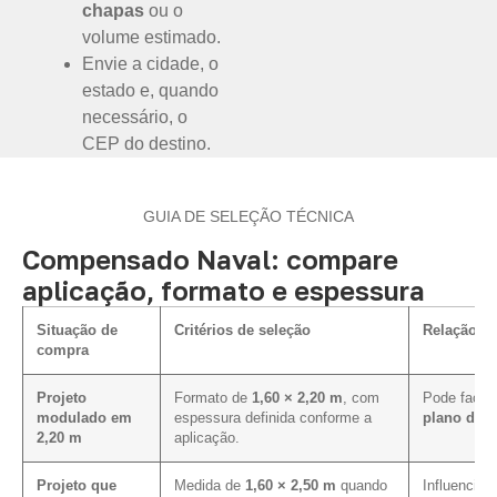
chapas
ou o
volume estimado.
Envie a cidade, o
estado e, quando
necessário, o
CEP do destino.
GUIA DE SELEÇÃO TÉCNICA
Compensado Naval: compare
aplicação, formato e espessura
Situação de
Critérios de seleção
Relação co
compra
Projeto
Formato de
1,60 × 2,20 m
, com
Pode facili
modulado em
espessura definida conforme a
plano de c
2,20 m
aplicação.
Projeto que
Medida de
1,60 × 2,50 m
quando
Influencia 