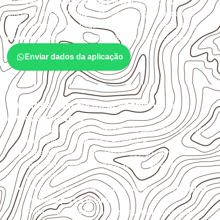
A utilização do
Compensado Naval
depende do
ambiente, da finalidade e da especificação do projeto.
Antes da cotação, verifique a
espessura, o formato, a
exposição e o acabamento
previstos para a chapa.
Enviar dados da aplicação
Cuidados com corte, acabamento e
armazenamento
Escolha a medida considerando aplicação, apoios,
montagem e especificação técnica.
Organize o plano de corte de acordo com as
dimensões disponíveis e o aproveitamento
necessário.
Proteja cortes, furos e extremidades com a
selagem
indicada para o projeto
.
Evite contato direto com o solo, chuva, umidade