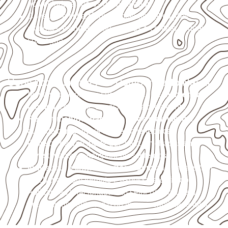
acumulada e apoios desnivelados.
Consulte a ficha técnica antes de aplicações
externas, estruturais ou sujeitas a contato frequente
com água.
Usos profissionais do Compensado Naval
Móveis, divisórias e componentes de
marcenaria
técnica
, conforme exposição e acabamento.
Revestimentos, paredes, pisos e divisórias
,
quando compatíveis com a ficha técnica.
Projetos de transporte que utilizam chapas em
revestimentos e componentes internos.
Indústrias e linhas de montagem
que necessitam
de chapas com formato e espessura definidos.
Aplicações relacionadas ao setor náutico, sem
presumir uso submerso ou impermeabilidade total.