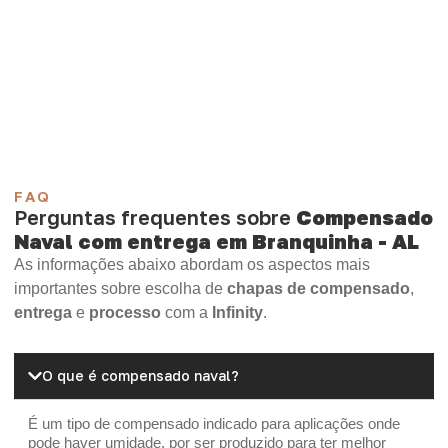
Compensado Plastificado
Plastificado 2 Processos
Compensado Plywood
Madeirite Resinado Fenólico
Madeirite Resinado Cola Branca
OSB Tapume
OSB Home Plus
OSB Induplac
FAQ
Perguntas frequentes sobre
Compensado
Naval com entrega em Branquinha - AL
As informações abaixo abordam os aspectos mais
importantes sobre escolha de
chapas de compensado
,
entrega
e
processo
com a
Infinity
.
O que é compensado naval?
É um tipo de compensado indicado para aplicações onde
pode haver umidade, por ser produzido para ter melhor