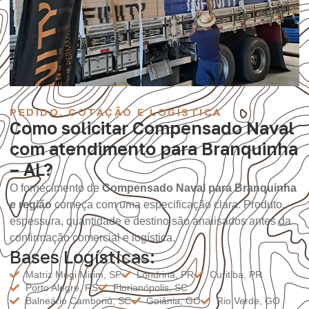
PEDIDO, COTAÇÃO E LOGÍSTICA
Como solicitar Compensado Naval
com atendimento para Branquinha
– AL?
O fornecimento de
Compensado Naval para Branquinha
e região
começa com uma especificação clara. Produto,
espessura, quantidade e destino são analisados antes da
confirmação comercial e logística.
Bases Logísticas:
Matriz Mogi Mirim, SP
Londrina, PR
Curitiba, PR
Porto Alegre, RS
Florianópolis, SC
Balneário Camboriú, SC
Goiânia, GO
Rio Verde, GO