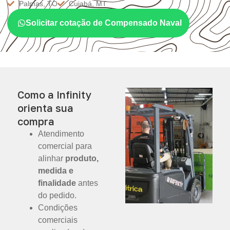
Palmas, TO
Cuiabá, MT
Solicitar cotação de Compensado Naval
Como a Infinity
orienta sua
compra
Atendimento
comercial para
alinhar
produto,
medida e
finalidade
antes
do pedido.
Condições
comerciais