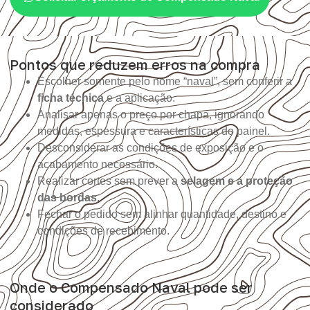
Pontos que reduzem erros na compra
Escolher somente pelo nome “naval”, sem conferir a
ficha técnica
e a aplicação.
Analisar apenas o preço por chapa, ignorando
medidas, espessura e características do painel.
Desconsiderar as condições de exposição e o
acabamento necessário.
Realizar cortes sem prever a
selagem e a proteção
das bordas
.
Fechar o pedido sem alinhar quantidade, destino e
condições de recebimento.
Onde o Compensado Naval pode ser
considerado