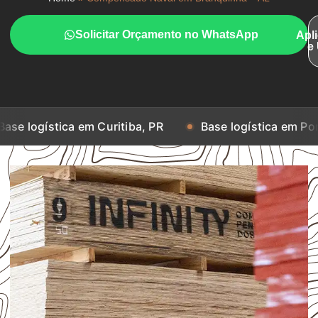
Solicitar Orçamento no WhatsApp
Apl
e
ca em Curitiba, PR
Base logística em Porto Alegre, R