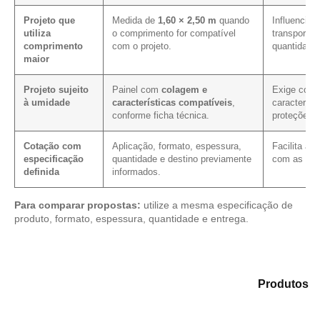
Projeto que
Medida de
1,60 × 2,50 m
quando
Influencia 
utiliza
o comprimento for compatível
transporte,
comprimento
com o projeto.
quantidade 
maior
Projeto sujeito
Painel com
colagem e
Exige conf
à umidade
características compatíveis
,
característ
conforme ficha técnica.
proteções 
Cotação com
Aplicação, formato, espessura,
Facilita a 
especificação
quantidade e destino previamente
com as mes
definida
informados.
Para comparar propostas:
utilize a mesma especificação de
produto, formato, espessura, quantidade e entrega.
Analise as alternativas em nosso portfólio de
Produtos
e identifique o material mais compatível para sua
necessidade.