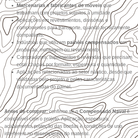
Marcenarias e fabricantes de móveis
que
trabalham com projetos sujeitos à umidade.
Aplicações em revestimentos, divisórias e
componentes para transporte, quando tecnicamente
compatíveis.
Indústrias que utilizam
painéis compensados
em
produção, montagem ou revestimento.
Compradores, suprimentos e revendas que precisam
cotar chapas por formato, espessura e quantidade.
Aplicações relacionadas ao setor náutico, desde que
validadas pelo projeto e pelas características
documentadas do painel.
Antes de comprar:
confirme se o
Compensado Naval
é
compatível com o projeto. Aplicação, espessura,
acabamento, proteção das bordas e condições de uso
interferem no desempenho do material.