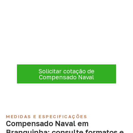
Solicite Compensado Naval
conforme sua aplicação
Informe a
aplicação, a espessura, a
quantidade e a cidade de entrega
. A
Infinity verificará a disponibilidade e as
condições comerciais e logísticas para sua
demanda.
Solicitar cotação de
Compensado Naval
MEDIDAS E ESPECIFICAÇÕES
Compensado Naval em
Branquinha: consulte formatos e