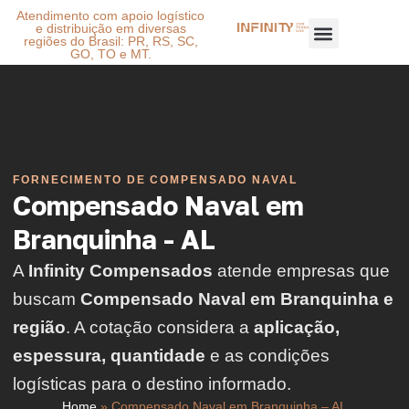
Atendimento com apoio logístico
e distribuição em diversas
regiões do Brasil: PR, RS, SC,
GO, TO e MT.
FORNECIMENTO DE COMPENSADO NAVAL
Compensado Naval em
Branquinha - AL
A
Infinity Compensados
atende empresas que
buscam
Compensado Naval em Branquinha e
região
. A cotação considera a
aplicação,
espessura, quantidade
e as condições
logísticas para o destino informado.
Home
»
Compensado Naval em Branquinha – AL