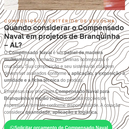
COMPOSIÇÃO E CRITÉRIOS DE ESCOLHA
Quando considerar o Compensado
Naval em projetos de Branquinha
– AL?
O
Compensado Naval
é um
painel de madeira
multilaminado
, formado por lâminas sobrepostas e
cruzadas. Sua composição e seu sistema de colagem
devem ser avaliados conforme a
aplicação, a exposição à
umidade e a ficha técnica
do produto.
Empresas que procuram
Compensado Naval para
Branquinha e região
podem consultar opções de
espessura e formato conforme disponibilidade. A cotação
considera
quantidade, aplicação e logística
.
Solicitar orçamento de Compensado Naval