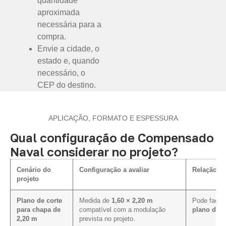
quantidade
aproximada
necessária para a
compra.
Envie a cidade, o
estado e, quando
necessário, o
CEP do destino.
APLICAÇÃO, FORMATO E ESPESSURA
Qual configuração de Compensado
Naval considerar no projeto?
Cenário do
Configuração a avaliar
Relação co
projeto
Plano de corte
Medida de
1,60 × 2,20 m
Pode facili
para chapa de
compatível com a modulação
plano de c
2,20 m
prevista no projeto.