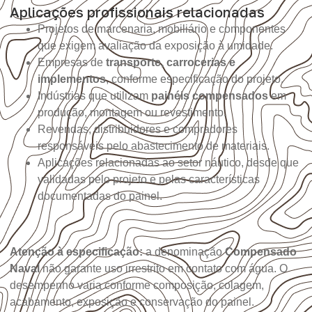
Aplicações profissionais relacionadas
Projetos de marcenaria, mobiliário e componentes
que exigem avaliação da exposição à umidade.
Empresas de
transporte, carrocerias e
implementos
, conforme especificação do projeto.
Indústrias que utilizam
painéis compensados
em
produção, montagem ou revestimento.
Revendas, distribuidores e compradores
responsáveis pelo abastecimento de materiais.
Aplicações relacionadas ao setor náutico, desde que
validadas pelo projeto e pelas características
documentadas do painel.
Atenção à especificação:
a denominação
Compensado
Naval
não garante uso irrestrito em contato com água. O
desempenho varia conforme composição, colagem,
acabamento, exposição e conservação do painel.