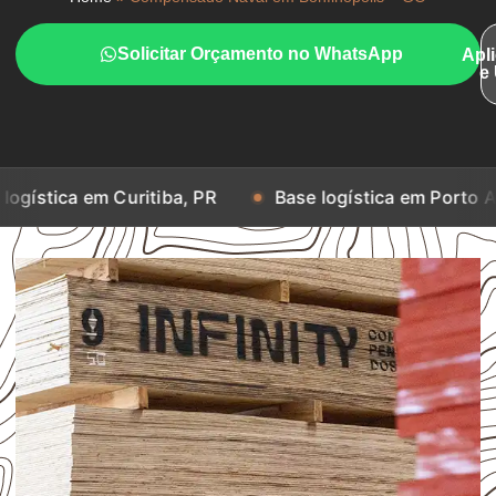
Solicitar Orçamento no WhatsApp
Apl
e
m Curitiba, PR
Base logística em Porto Alegre, RS