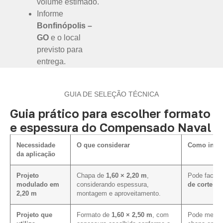
volume estimado.
Informe
Bonfinópolis –
GO
e o local
previsto para
entrega.
GUIA DE SELEÇÃO TÉCNICA
Guia prático para escolher formato
e espessura do Compensado Naval
Necessidade
O que considerar
Como influ
da aplicação
Projeto
Chapa de
1,60 × 2,20 m
,
Pode facilit
modulado em
considerando espessura,
de corte e 
2,20 m
montagem e aproveitamento.
Projeto que
Formato de
1,60 × 2,50 m
, com
Pode melhor