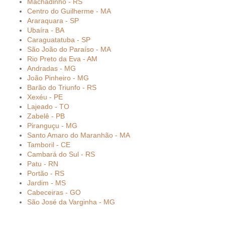
Machadinho - RS
Centro do Guilherme - MA
Araraquara - SP
Ubaíra - BA
Caraguatatuba - SP
São João do Paraíso - MA
Rio Preto da Eva - AM
Andradas - MG
João Pinheiro - MG
Barão do Triunfo - RS
Xexéu - PE
Lajeado - TO
Zabelê - PB
Piranguçu - MG
Santo Amaro do Maranhão - MA
Tamboril - CE
Cambará do Sul - RS
Patu - RN
Portão - RS
Jardim - MS
Cabeceiras - GO
São José da Varginha - MG