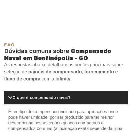
Compensado Plywood
Madeirite Resinado Fenólico
Madeirite Resinado Cola Branca
OSB Tapume
OSB Home Plus
OSB Induplac
FAQ
Dúvidas comuns sobre
Compensado
Naval em Bonfinópolis - GO
As respostas abaixo detalham os pontos principais sobre
seleção de
painéis de compensado
,
fornecimento
e
fluxo de compra
com a
Infinity
.
O que é compensado naval?
É um tipo de compensado indicado para aplicações onde
pode haver umidade, por ser produzido para ter melhor
desempenho nesse cenário quando comparado a
compensados comuns (a indicação exata depende da linha