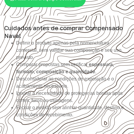
Cuidados antes de comprar Compensado
Naval
Definir o produto apenas pela nomenclatura
comercial, sem validar sua composição e seu uso
previsto.
Comparar propostas sem verificar
espessura,
formato, composição e quantidade
.
Desconsiderar as condições de exposição e o
acabamento necessário.
Ignorar a necessidade de proteger as bordas após
cortes, furos ou usinagens.
Fechar o pedido sem alinhar quantidade, destino e
condições de recebimento.