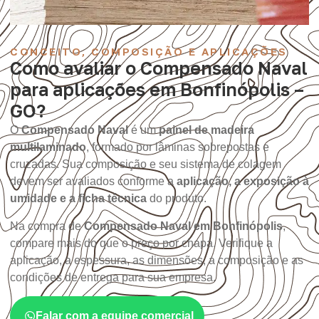
CONCEITO, COMPOSIÇÃO E APLICAÇÕES
Como avaliar o Compensado Naval
para aplicações em Bonfinópolis –
GO?
O
Compensado Naval
é um
painel de madeira
multilaminado
, formado por lâminas sobrepostas e
cruzadas. Sua composição e seu sistema de colagem
devem ser avaliados conforme a
aplicação, a exposição à
umidade e a ficha técnica
do produto.
Na compra de
Compensado Naval em Bonfinópolis
,
compare mais do que o preço por chapa. Verifique a
aplicação, a espessura, as dimensões, a composição e as
condições de entrega para sua empresa.
Falar com a equipe comercial