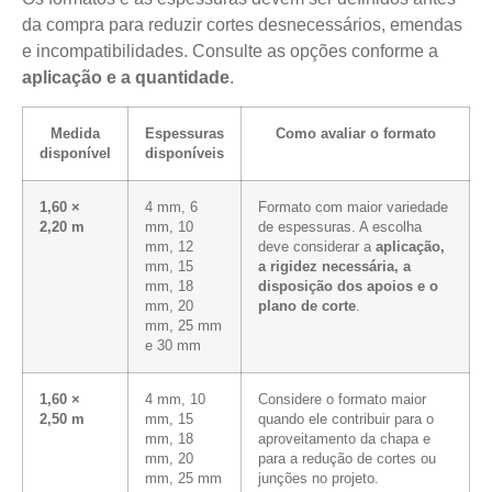
da compra para reduzir cortes desnecessários, emendas
e incompatibilidades. Consulte as opções conforme a
aplicação e a quantidade
.
Medida
Espessuras
Como avaliar o formato
disponível
disponíveis
1,60 ×
4 mm, 6
Formato com maior variedade
2,20 m
mm, 10
de espessuras. A escolha
mm, 12
deve considerar a
aplicação,
mm, 15
a rigidez necessária, a
mm, 18
disposição dos apoios e o
mm, 20
plano de corte
.
mm, 25 mm
e 30 mm
1,60 ×
4 mm, 10
Considere o formato maior
2,50 m
mm, 15
quando ele contribuir para o
mm, 18
aproveitamento da chapa e
mm, 20
para a redução de cortes ou
mm, 25 mm
junções no projeto.