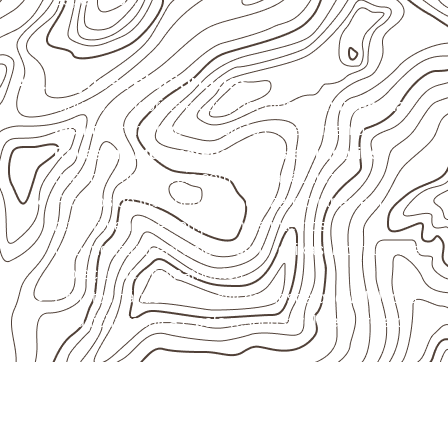
Aplicações relacionadas
Móveis, divisórias e componentes de
marcenaria
técnica
, conforme exposição e acabamento.
Revestimentos, paredes, pisos e divisórias
,
quando compatíveis com a ficha técnica.
Projetos de transporte que utilizam chapas em
revestimentos e componentes internos.
Uso industrial em embalagens, caixas, montagem e
proteção de equipamentos.
Projetos náuticos específicos, desde que validados
pela ficha técnica e pelo responsável pelo projeto.
Compensado Naval para seu