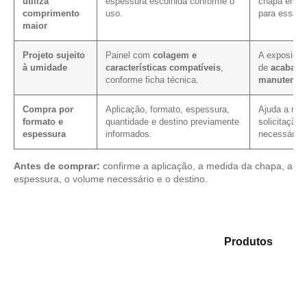
utiliza
espessura escolhida conforme o
chapa em pr
comprimento
uso.
para essa m
maior
Projeto sujeito
Painel com
colagem e
A exposição
à umidade
características compatíveis
,
de
acabame
conforme ficha técnica.
manutençã
Compra por
Aplicação, formato, espessura,
Ajuda a redu
formato e
quantidade e destino previamente
solicitação,
espessura
informados.
necessário.
Antes de comprar:
confirme a aplicação, a medida da chapa, a
espessura, o volume necessário e o destino.
Compare as opções em nosso mix de
Produtos
e
selecione o tipo de chapa mais adequado para sua
demanda.
Compensado Plastificado
Plastificado 2 Processos