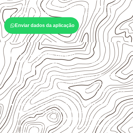
Antes da cotação, verifique a
espessura, o formato, a
exposição e o acabamento
previstos para a chapa.
Enviar dados da aplicação
Critérios técnicos de uso
Confirme se a
espessura e o formato
são
compatíveis com o projeto.
Planeje o corte conforme os formatos
1,60 × 2,20 m e
1,60 × 2,50 m
, sujeitos à disponibilidade.
Considere acabamento e proteção das bordas após
qualquer corte ou usinagem.
Armazene as chapas em local
coberto, seco,
ventilado e com apoio nivelado
.
Valide com o responsável técnico qualquer uso que
envolva carga, exposição intensa ou requisitos
específicos.