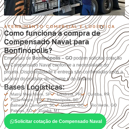
ATENDIMENTO COMERCIAL E LOGÍSTICA
Como funciona a compra de
Compensado Naval para
Bonfinópolis?
Empresas de
Bonfinópolis – GO
podem solicitar cotação
de Compensado Naval conforme a necessidade do
projeto. Disponibilidade e entrega são confirmadas após a
análise do produto, do volume e do destino.
Bases Logísticas:
Matriz Mogi Mirim, SP
Londrina, PR
Curitiba, PR
Porto Alegre, RS
Florianópolis, SC
Balneário Camboriú, SC
Goiânia, GO
Rio Verde, GO
Palmas, TO
Cuiabá, MT
Solicitar cotação de Compensado Naval