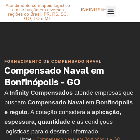
Atendimento com apoio logístico
e distribuição em diversas
regiões do Brasil: PR, RS, SC,
GO, TO e MT.
FORNECIMENTO DE COMPENSADO NAVAL
Compensado Naval em
Bonfinópolis - GO
A
Infinity Compensados
atende empresas que
buscam
Compensado Naval em Bonfinópolis
e região
. A cotação considera a
aplicação,
espessura, quantidade
e as condições
logísticas para o destino informado.
Home
»
Compensado Naval em Bonfinópolis – GO