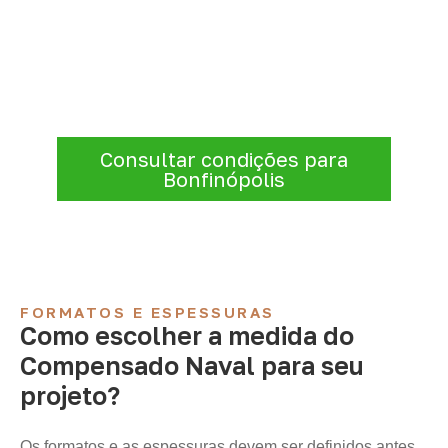
projeto: consulte as opções
Consulte opções de
Compensado Naval
conforme a finalidade do projeto. Nossa
equipe comercial ajuda a organizar medidas,
volume e condições de atendimento para
sua região.
Consultar condições para
Bonfinópolis
FORMATOS E ESPESSURAS
Como escolher a medida do
Compensado Naval para seu
projeto?
Os formatos e as espessuras devem ser definidos antes