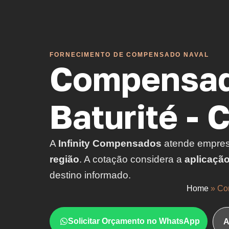
FORNECIMENTO DE COMPENSADO NAVAL
Compensad
Baturité - 
A
Infinity Compensados
atende empre
região
. A cotação considera a
aplicaçã
destino informado.
Home
»
Co
Solicitar Orçamento no WhatsApp
A