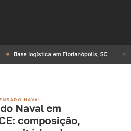
 logística em Florianópolis, SC
Base log
ENSADO NAVAL
do Naval em
 CE: composição,