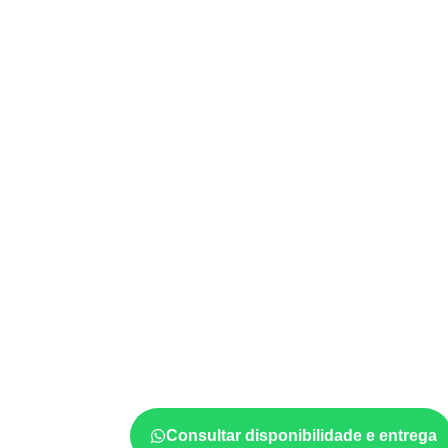
APLICAÇÕES DO COMPENSADO N
Onde utilizar Com
Naval em projetos 
CE?
Em aplicações profissionais, o
Compensado
projeto exige atenção à
colagem, à exposiç
estabilidade dimensional
. A adequação dev
ficha técnica e as condições de uso.
Consultar disponibilidade e entrega