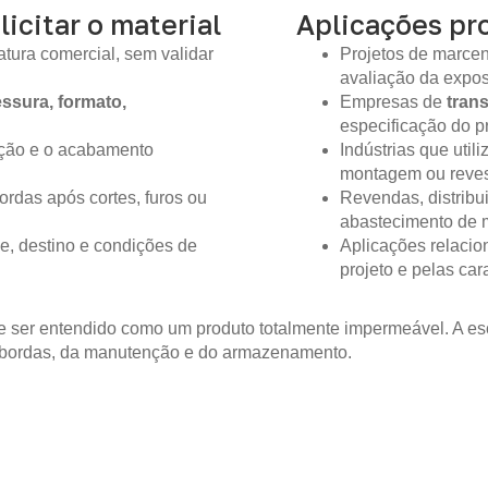
licitar o material
Aplicações pro
tura comercial, sem validar
Projetos de marcen
avaliação da expo
ssura, formato,
Empresas de
tran
especificação do pr
ição e o acabamento
Indústrias que util
montagem ou reves
ordas após cortes, furos ou
Revendas, distribu
abastecimento de m
e, destino e condições de
Aplicações relacio
projeto e pelas ca
 ser entendido como um produto totalmente impermeável. A es
 bordas, da manutenção e do armazenamento.