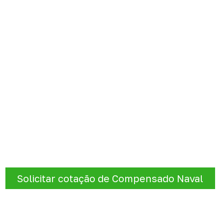
.
sujeitas a contato
e sua cotação de Compensa
spessura, o formato e a aplicação
estão alinhados à nece
uma cotação.
Solicitar cotação de Compensado Naval