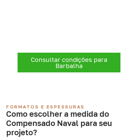
Consulte Compensado Naval
para Barbalha – CE
Para solicitar
Compensado Naval em
Barbalha – CE
, envie os dados do projeto.
A cotação será analisada conforme
produto, quantidade e destino.
Consultar condições para
Barbalha
FORMATOS E ESPESSURAS
Como escolher a medida do
Compensado Naval para seu
projeto?