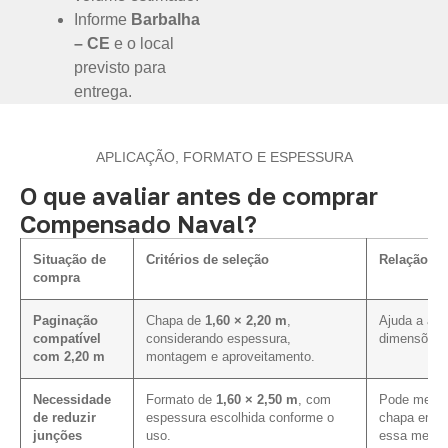
Informe
Barbalha
– CE
e o local
previsto para
entrega.
APLICAÇÃO, FORMATO E ESPESSURA
O que avaliar antes de comprar
Compensado Naval?
Situação de
Critérios de seleção
Relação co
compra
Paginação
Chapa de
1,60 × 2,20 m
,
Ajuda a ali
compatível
considerando espessura,
dimensões p
com 2,20 m
montagem e aproveitamento.
Necessidade
Formato de
1,60 × 2,50 m
, com
Pode melhor
de reduzir
espessura escolhida conforme o
chapa em p
junções
uso.
essa medid