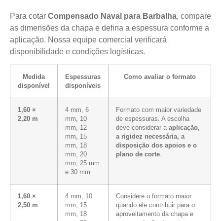
Para cotar
Compensado Naval para Barbalha
, compare
as dimensões da chapa e defina a espessura conforme a
aplicação. Nossa equipe comercial verificará
disponibilidade e condições logísticas.
Medida
Espessuras
Como avaliar o formato
disponível
disponíveis
1,60 ×
4 mm, 6
Formato com maior variedade
2,20 m
mm, 10
de espessuras. A escolha
mm, 12
deve considerar a
aplicação,
mm, 15
a rigidez necessária, a
mm, 18
disposição dos apoios e o
mm, 20
plano de corte
.
mm, 25 mm
e 30 mm
1,60 ×
4 mm, 10
Considere o formato maior
2,50 m
mm, 15
quando ele contribuir para o
mm, 18
aproveitamento da chapa e