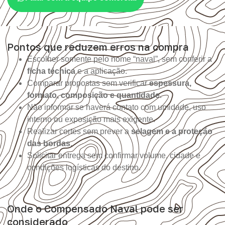
Pontos que reduzem erros na compra
Escolher somente pelo nome “naval”, sem conferir a
ficha técnica
e a aplicação.
Comparar propostas sem verificar
espessura,
formato, composição e quantidade
.
Não informar se haverá contato com umidade, uso
interno ou exposição mais exigente.
Realizar cortes sem prever a
selagem e a proteção
das bordas
.
Solicitar entrega sem confirmar volume, cidade e
condições logísticas do destino.
Onde o Compensado Naval pode ser
considerado