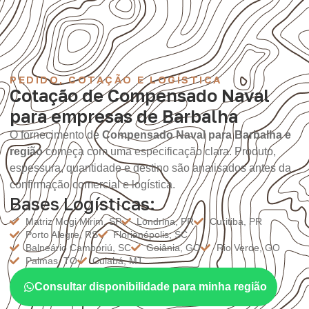
PEDIDO, COTAÇÃO E LOGÍSTICA
Cotação de Compensado Naval
para empresas de Barbalha
O fornecimento de
Compensado Naval para Barbalha e
região
começa com uma especificação clara. Produto,
espessura, quantidade e destino são analisados antes da
confirmação comercial e logística.
Bases Logísticas:
Matriz Mogi Mirim, SP
Londrina, PR
Curitiba, PR
Porto Alegre, RS
Florianópolis, SC
Balneário Camboriú, SC
Goiânia, GO
Rio Verde, GO
Palmas, TO
Cuiabá, MT
Consultar disponibilidade para minha região