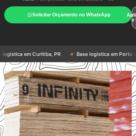
Solicitar Orçamento no WhatsApp
Apl
e
a em Curitiba, PR
Base logística em Porto Alegre, R