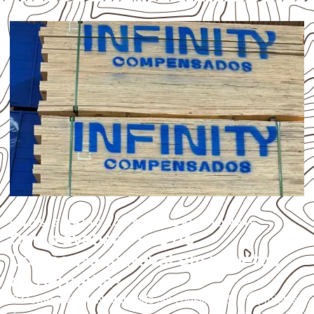
USOS E APLICAÇÕES PROFISSIONAIS
Como avaliar o uso do
Compensado Naval em projetos
de Barbalha?
O
Compensado Naval
pode ser considerado em projetos