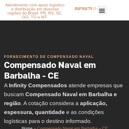
Atendimento com apoio logístico
e distribuição em diversas
regiões do Brasil: PR, RS, SC,
GO, TO e MT.
FORNECIMENTO DE COMPENSADO NAVAL
Compensado Naval em
Barbalha - CE
A
Infinity Compensados
atende empresas que
buscam
Compensado Naval em Barbalha e
região
. A cotação considera a
aplicação,
espessura, quantidade
e as condições
logísticas para o destino informado.
Home
»
Compensado Naval em Barbalha – CE