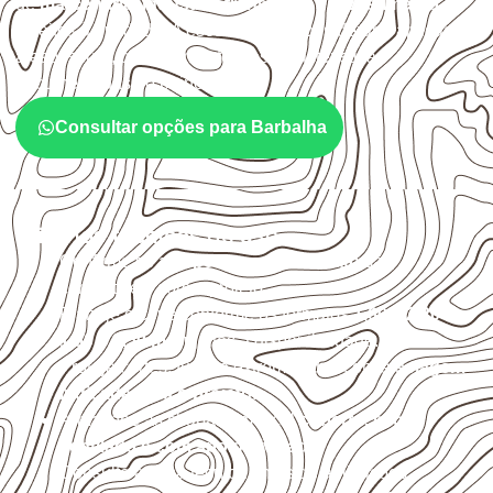
de
marcenaria, indústria, transporte e revestimento
sujeitos à umidade. A escolha deve considerar a aplicação,
a espessura, o acabamento e as características
documentadas do painel.
Consultar opções para Barbalha
Critérios técnicos de uso
Confirme se a
espessura e o formato
são
compatíveis com o projeto.
Planeje o corte conforme os formatos
1,60 × 2,20 m e
1,60 × 2,50 m
, sujeitos à disponibilidade.
Proteja cortes, furos e extremidades com a
selagem
indicada para o projeto
.
Armazene as chapas em local
coberto, seco,
ventilado e com apoio nivelado
.
Consulte a ficha técnica antes de aplicações