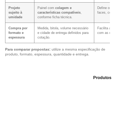
Projeto
Painel com
colagem e
Define os 
sujeito à
características compatíveis
,
faces, cort
umidade
conforme ficha técnica.
Compra por
Medida, bitola, volume necessário
Facilita a 
formato e
e cidade de entrega definidos para
com as mes
espessura
cotação.
Para comparar propostas:
utilize a mesma especificação de
produto, formato, espessura, quantidade e entrega.
Explore as alternativas em nosso catálogo de
Produtos
e identifique o material mais adequado para sua
aplicação.
Compensado Plastificado
Plastificado 2 Processos
Compensado Plywood
Madeirite Resinado Fenólico
Madeirite Resinado Cola Branca
OSB Tapume
OSB Home Plus
OSB Induplac