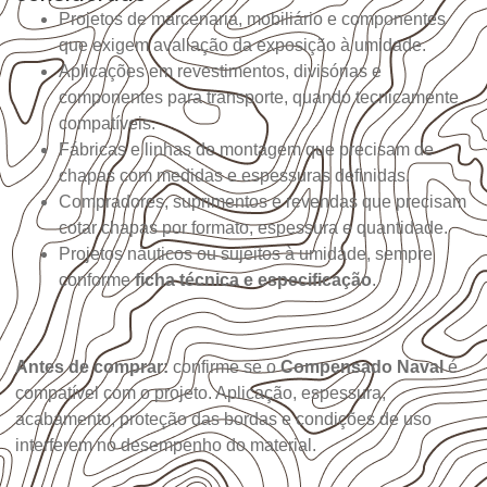
Projetos de marcenaria, mobiliário e componentes
que exigem avaliação da exposição à umidade.
Aplicações em revestimentos, divisórias e
componentes para transporte, quando tecnicamente
compatíveis.
Fábricas e linhas de montagem que precisam de
chapas com medidas e espessuras definidas.
Compradores, suprimentos e revendas que precisam
cotar chapas por formato, espessura e quantidade.
Projetos náuticos ou sujeitos à umidade, sempre
conforme
ficha técnica e especificação
.
Antes de comprar:
confirme se o
Compensado Naval
é
compatível com o projeto. Aplicação, espessura,
acabamento, proteção das bordas e condições de uso
interferem no desempenho do material.