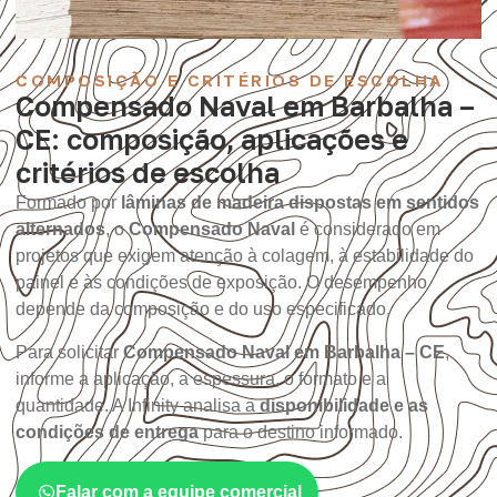
COMPOSIÇÃO E CRITÉRIOS DE ESCOLHA
Compensado Naval em Barbalha –
CE: composição, aplicações e
critérios de escolha
Formado por
lâminas de madeira dispostas em sentidos
alternados
, o
Compensado Naval
é considerado em
projetos que exigem atenção à colagem, à estabilidade do
painel e às condições de exposição. O desempenho
depende da composição e do uso especificado.
Para solicitar
Compensado Naval em Barbalha – CE
,
informe a aplicação, a espessura, o formato e a
quantidade. A Infinity analisa a
disponibilidade e as
condições de entrega
para o destino informado.
Falar com a equipe comercial