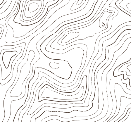
externas, estruturais ou sujeitas a contato frequente
com água.
Projetos compatíveis com avaliação
técnica
Móveis, divisórias e componentes de
marcenaria
técnica
, conforme exposição e acabamento.
Revestimentos, paredes, pisos e divisórias
,
quando compatíveis com a ficha técnica.
Projetos de transporte que utilizam chapas em
revestimentos e componentes internos.
Indústrias e linhas de montagem
que necessitam
de chapas com formato e espessura definidos.
Projetos náuticos específicos, desde que validados
pela ficha técnica e pelo responsável pelo projeto.