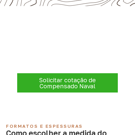
Consulte Compensado Naval
para Avelinópolis – GO
Consulte opções de
Compensado Naval
conforme a finalidade do projeto. Nossa
equipe comercial ajuda a organizar medidas,
volume e condições de atendimento para
sua região.
Solicitar cotação de
Compensado Naval
FORMATOS E ESPESSURAS
Como escolher a medida do