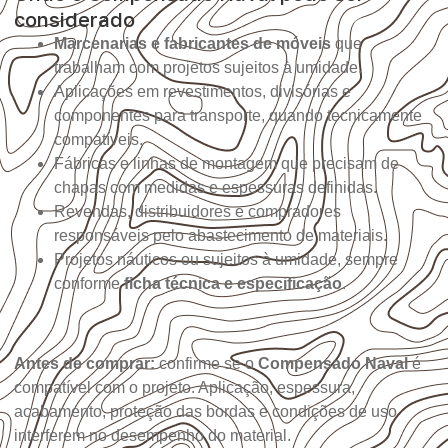
considerado
Marcenarias e fabricantes de móveis
que
trabalham com projetos sujeitos à umidade.
Aplicações em revestimentos, divisórias e
componentes para transporte, quando tecnicamente
compatíveis.
Fábricas e linhas de montagem que precisam de
chapas com medidas e espessuras definidas.
Revendas, distribuidores e compradores
responsáveis pelo abastecimento de materiais.
Projetos náuticos ou sujeitos à umidade, sempre
conforme
ficha técnica e especificação
.
Antes de comprar:
confirme se o
Compensado Naval
é
compatível com o projeto. Aplicação, espessura,
acabamento, proteção das bordas e condições de uso
interferem no desempenho do material.