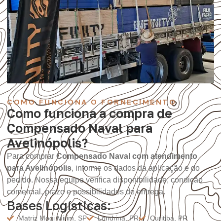
COMO FUNCIONA O FORNECIMENTO
Como funciona a compra de
Compensado Naval para
Avelinópolis?
Para comprar
Compensado Naval com atendimento
para Avelinópolis
, informe os dados da aplicação e do
pedido. Nossa equipe verifica disponibilidade, condição
comercial, prazo e possibilidades de entrega.
Bases Logísticas:
Matriz Mogi Mirim, SP
Londrina, PR
Curitiba, PR