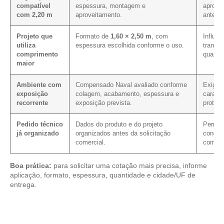
compatível
espessura, montagem e
aprove
com 2,20 m
aproveitamento.
antes 
Projeto que
Formato de
1,60 × 2,50 m
, com
Influen
utiliza
espessura escolhida conforme o uso.
transpo
comprimento
quanti
maior
Ambiente com
Compensado Naval avaliado conforme
Exige 
exposição
colagem, acabamento, espessura e
caracte
recorrente
exposição prevista.
proteç
Pedido técnico
Dados do produto e do projeto
Permite
já organizado
organizados antes da solicitação
condiçã
comercial.
com ma
Boa prática:
para solicitar uma cotação mais precisa, informe
aplicação, formato, espessura, quantidade e cidade/UF de
entrega.