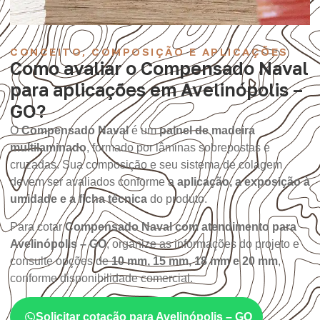
CONCEITO, COMPOSIÇÃO E APLICAÇÕES
Como avaliar o Compensado Naval
para aplicações em Avelinópolis –
GO?
O
Compensado Naval
é um
painel de madeira
multilaminado
, formado por lâminas sobrepostas e
cruzadas. Sua composição e seu sistema de colagem
devem ser avaliados conforme a
aplicação, a exposição à
umidade e a ficha técnica
do produto.
Para cotar
Compensado Naval com atendimento para
Avelinópolis – GO
, organize as informações do projeto e
consulte opções de
10 mm, 15 mm, 18 mm e 20 mm
,
conforme disponibilidade comercial.
Solicitar cotação para Avelinópolis – GO