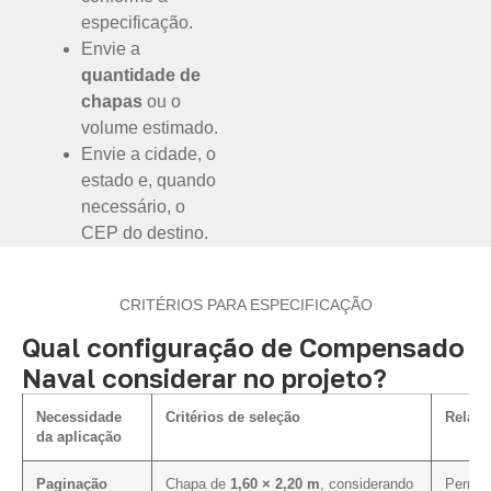
especificação.
Envie a
quantidade de
chapas
ou o
volume estimado.
Envie a cidade, o
estado e, quando
necessário, o
CEP do destino.
CRITÉRIOS PARA ESPECIFICAÇÃO
Qual configuração de Compensado
Naval considerar no projeto?
Necessidade
Critérios de seleção
Relaçã
da aplicação
Paginação
Chapa de
1,60 × 2,20 m
, considerando
Permite