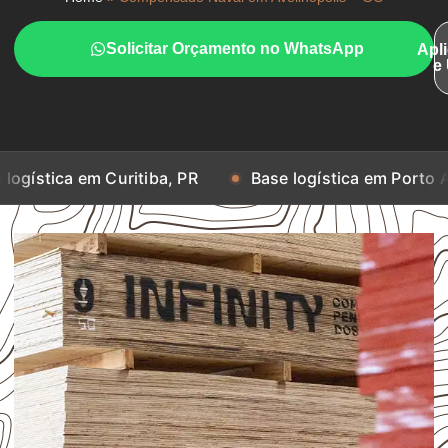
Solicitar Orçamento no WhatsApp
Apl
e
m Curitiba, PR
Base logística em Porto Alegre, RS