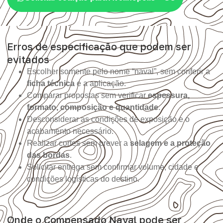
Erros de especificação que podem ser
evitados
Escolher somente pelo nome “naval”, sem conferir a
ficha técnica
e a aplicação.
Comparar propostas sem verificar
espessura,
formato, composição e quantidade
.
Desconsiderar as condições de exposição e o
acabamento necessário.
Realizar cortes sem prever a
selagem e a proteção
das bordas
.
Solicitar entrega sem confirmar volume, cidade e
condições logísticas do destino.
Onde o Compensado Naval pode ser