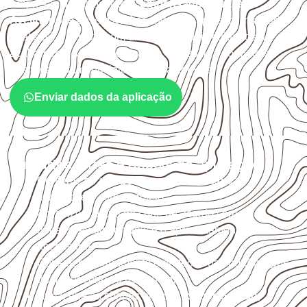
Empresas que procuram
Compensado Naval em
Avelinópolis
devem avaliar onde a chapa será instalada,
qual será o contato com umidade e quais cuidados de
acabamento serão necessários. Espessura, formato e
quantidade também interferem na compra.
Enviar dados da aplicação
Cuidados antes e depois da aplicação
Confirme se a
espessura e o formato
são
compatíveis com o projeto.
Organize o plano de corte de acordo com as
dimensões disponíveis e o aproveitamento
necessário.
Considere acabamento e proteção das bordas após
qualquer corte ou usinagem.
Armazene as chapas em local
coberto, seco,