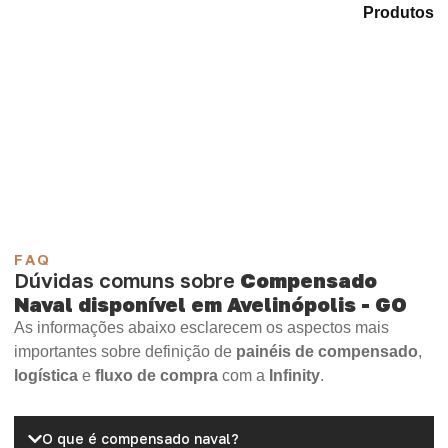
Explore as alternativas em nosso catálogo de
Produtos
e encontre o produto mais adequado para sua
demanda.
Compensado Plastificado
Plastificado 2 Processos
Compensado Plywood
Madeirite Resinado Fenólico
Madeirite Resinado Cola Branca
OSB Tapume
OSB Home Plus
OSB Induplac
FAQ
Dúvidas comuns sobre
Compensado
Naval disponível em Avelinópolis - GO
As informações abaixo esclarecem os aspectos mais
importantes sobre definição de
painéis de compensado
,
logística
e
fluxo de compra
com a
Infinity
.
O que é compensado naval?