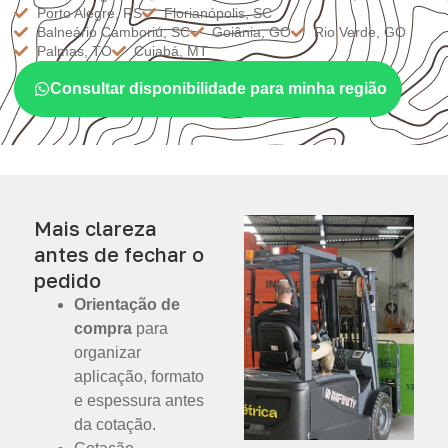
Porto Alegre, RS
Florianópolis, SC
Balneário Camboriú, SC
Goiânia, GO
Rio Verde, GO
Palmas, TO
Cuiabá, MT
Consultar disponibilidade para minha região
Mais clareza
antes de fechar o
pedido
Orientação de
compra
para
organizar
aplicação, formato
e espessura antes
da cotação.