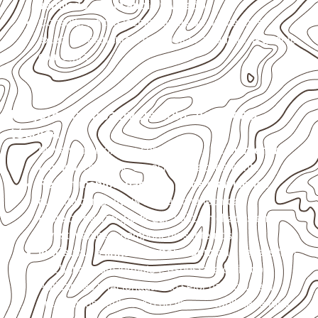
ventilado e com apoio nivelado
.
Consulte a ficha técnica antes de aplicações
externas, estruturais ou sujeitas a contato frequente
com água.
Projetos compatíveis com avaliação
técnica
Móveis, divisórias e componentes de
marcenaria
técnica
, conforme exposição e acabamento.
Revestimentos, paredes, pisos e divisórias
,
quando compatíveis com a ficha técnica.
Projetos de transporte que utilizam chapas em
revestimentos e componentes internos.
Indústrias e linhas de montagem
que necessitam
de chapas com formato e espessura definidos.
Aplicações relacionadas ao setor náutico, sem
presumir uso submerso ou impermeabilidade total.