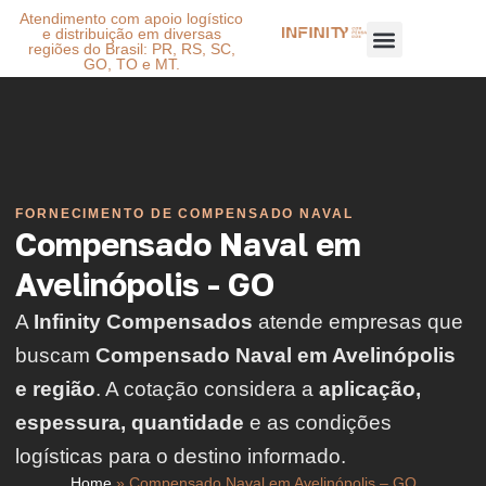
Atendimento com apoio logístico
e distribuição em diversas
regiões do Brasil: PR, RS, SC,
GO, TO e MT.
FORNECIMENTO DE COMPENSADO NAVAL
Compensado Naval em
Avelinópolis - GO
A
Infinity Compensados
atende empresas que
buscam
Compensado Naval em Avelinópolis
e região
. A cotação considera a
aplicação,
espessura, quantidade
e as condições
logísticas para o destino informado.
Home
»
Compensado Naval em Avelinópolis – GO