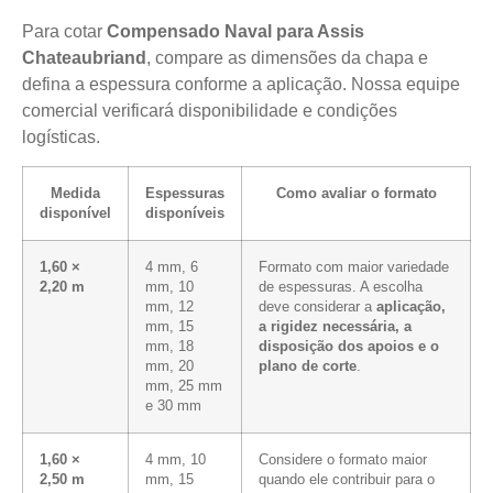
Para cotar
Compensado Naval para Assis
Chateaubriand
, compare as dimensões da chapa e
defina a espessura conforme a aplicação. Nossa equipe
comercial verificará disponibilidade e condições
logísticas.
Medida
Espessuras
Como avaliar o formato
disponível
disponíveis
1,60 ×
4 mm, 6
Formato com maior variedade
2,20 m
mm, 10
de espessuras. A escolha
mm, 12
deve considerar a
aplicação,
mm, 15
a rigidez necessária, a
mm, 18
disposição dos apoios e o
mm, 20
plano de corte
.
mm, 25 mm
e 30 mm
1,60 ×
4 mm, 10
Considere o formato maior
2,50 m
mm, 15
quando ele contribuir para o