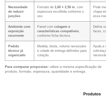
Necessidade
Formato de
1,60 × 2,50 m
, com
Pode melhor
de reduzir
espessura escolhida conforme o
chapa em pr
junções
uso.
essa medida
Ambiente com
Painel com
colagem e
Define os c
exposição
características compatíveis
,
faces, corte
recorrente
conforme ficha técnica.
Pedido
Medida, bitola, volume necessário
Ajuda a redu
técnico já
e cidade de entrega definidos para
solicitação,
organizado
cotação.
necessário.
Para comparar propostas:
utilize a mesma especificação de
produto, formato, espessura, quantidade e entrega.
Analise as alternativas em nosso mix de
Produtos
e
identifique o material mais adequado para sua
aplicação.