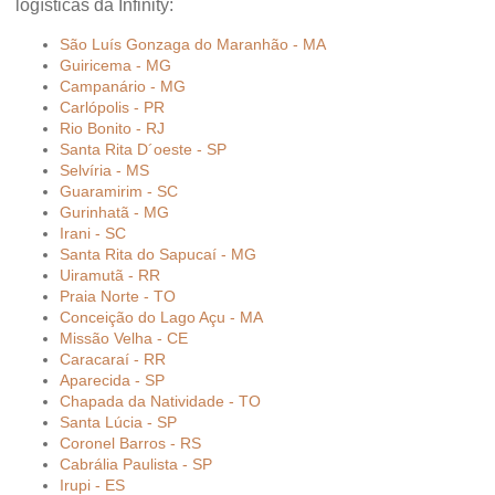
logísticas da Infinity:
São Luís Gonzaga do Maranhão - MA
Guiricema - MG
Campanário - MG
Carlópolis - PR
Rio Bonito - RJ
Santa Rita D´oeste - SP
Selvíria - MS
Guaramirim - SC
Gurinhatã - MG
Irani - SC
Santa Rita do Sapucaí - MG
Uiramutã - RR
Praia Norte - TO
Conceição do Lago Açu - MA
Missão Velha - CE
Caracaraí - RR
Aparecida - SP
Chapada da Natividade - TO
Santa Lúcia - SP
Coronel Barros - RS
Cabrália Paulista - SP
Irupi - ES