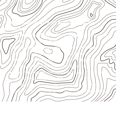
com água.
Projetos compatíveis com avaliação
técnica
Marcenaria e fabricação de móveis
destinados a
ambientes sujeitos à umidade.
Revestimentos, paredes, pisos e divisórias
,
quando compatíveis com a ficha técnica.
Projetos de transporte que utilizam chapas em
revestimentos e componentes internos.
Uso industrial em embalagens, caixas, montagem e
proteção de equipamentos.
Aplicações relacionadas ao setor náutico, sem
presumir uso submerso ou impermeabilidade total.