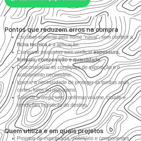
Pontos que reduzem erros na compra
Escolher somente pelo nome “naval”, sem conferir a
ficha técnica
e a aplicação.
Comparar propostas sem verificar
espessura,
formato, composição e quantidade
.
Desconsiderar as condições de exposição e o
acabamento necessário.
Ignorar a necessidade de proteger as bordas após
cortes, furos ou usinagens.
Solicitar entrega sem confirmar volume, cidade e
condições logísticas do destino.
Quem utiliza e em quais projetos
Projetos de marcenaria, mobiliário e componentes