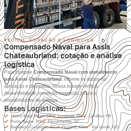
PEDIDO, COTAÇÃO E LOGÍSTICA
Compensado Naval para Assis
Chateaubriand: cotação e análise
logística
Para comprar
Compensado Naval com atendimento
para Assis Chateaubriand
, informe os dados da
aplicação e do pedido. Nossa equipe verifica
disponibilidade, condição comercial, prazo e
possibilidades de entrega.
Bases Logísticas:
Matriz Mogi Mirim, SP
Londrina, PR
Curitiba, PR
Porto Alegre, RS
Florianópolis, SC
Balneário Camboriú, SC
Goiânia, GO
Rio Verde, GO