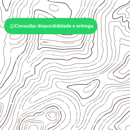
sujeitos à umidade. A escolha deve considerar a aplicação,
a espessura, o acabamento e as características
documentadas do painel.
Consultar disponibilidade e entrega
Critérios técnicos de uso
Escolha a medida considerando aplicação, apoios,
montagem e especificação técnica.
Planeje o corte conforme os formatos
1,60 × 2,20 m e
1,60 × 2,50 m
, sujeitos à disponibilidade.
Proteja cortes, furos e extremidades com a
selagem
indicada para o projeto
.
Armazene as chapas em local
coberto, seco,
ventilado e com apoio nivelado
.
Consulte a ficha técnica antes de aplicações
externas, estruturais ou sujeitas a contato frequente