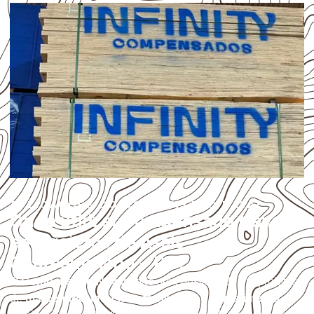
APLICAÇÕES DO COMPENSADO NAVAL
Onde utilizar Compensado Naval
em projetos de Assis
Chateaubriand – PR?
O
Compensado Naval
pode ser considerado em projetos
de
marcenaria, indústria, transporte e revestimento