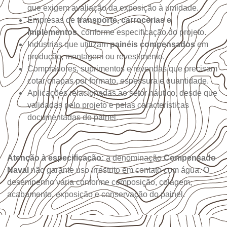
que exigem avaliação da exposição à umidade.
Empresas de
transporte, carrocerias e
implementos
, conforme especificação do projeto.
Indústrias que utilizam
painéis compensados
em
produção, montagem ou revestimento.
Compradores, suprimentos e revendas que precisam
cotar chapas por formato, espessura e quantidade.
Aplicações relacionadas ao setor náutico, desde que
validadas pelo projeto e pelas características
documentadas do painel.
Atenção à especificação:
a denominação
Compensado
Naval
não garante uso irrestrito em contato com água. O
desempenho varia conforme composição, colagem,
acabamento, exposição e conservação do painel.