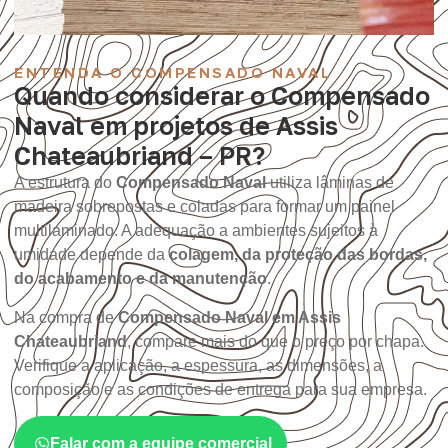
ENTENDA O COMPENSADO NAVAL
Quando considerar o Compensado
Naval em projetos de Assis
Chateaubriand – PR?
A estrutura do
Compensado Naval
utiliza lâminas de
madeira sobrepostas e coladas para formar um painel
multilaminado. A adequação a ambientes sujeitos à
umidade depende da
colagem, da proteção das bordas,
do acabamento e da manutenção
.
Na compra de
Compensado Naval em Assis
Chateaubriand
, compare mais do que o preço por chapa.
Verifique a aplicação, a espessura, as dimensões, a
composição e as condições de entrega para sua empresa.
Falar com a equipe comercial