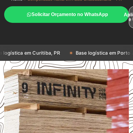
Solicitar Orçamento no WhatsApp
Apl
e
a em Curitiba, PR
Base logística em Porto Alegre, R