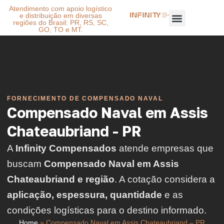
Atendimento com apoio logístico
e distribuição em diversas
regiões do Brasil: PR, RS, SC,
GO, TO e MT.
FORNECIMENTO DE COMPENSADO NAVAL
Compensado Naval em Assis
Chateaubriand - PR
A
Infinity Compensados
atende empresas que
buscam
Compensado Naval em Assis
Chateaubriand e região
. A cotação considera a
aplicação, espessura, quantidade
e as
condições logísticas para o destino informado.
Home
»
Compensado Naval em Assis Chateaubriand – PR