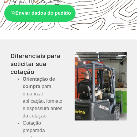
Palmas, TO
Cuiabá, MT
Enviar dados do pedido
Diferenciais para
solicitar sua
cotação
Orientação de
compra
para
organizar
aplicação, formato
e espessura antes
da cotação.
Cotação
preparada