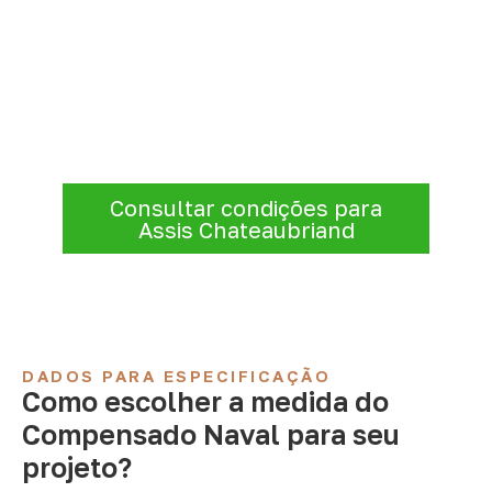
Consulte Compensado Naval
para Assis Chateaubriand – PR
Consulte opções de
Compensado Naval
conforme a finalidade do projeto. Nossa
equipe comercial ajuda a organizar medidas,
volume e condições de atendimento para
sua região.
Consultar condições para
Assis Chateaubriand
DADOS PARA ESPECIFICAÇÃO
Como escolher a medida do
Compensado Naval para seu
projeto?