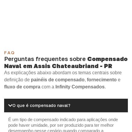
Compensado Plastificado
Plastificado 2 Processos
Compensado Plywood
Madeirite Resinado Fenólico
Madeirite Resinado Cola Branca
OSB Tapume
OSB Home Plus
OSB Induplac
FAQ
Perguntas frequentes sobre
Compensado
Naval em Assis Chateaubriand - PR
As explicações abaixo abordam os temas centrais sobre
definição de
painéis de compensado
,
fornecimento
e
fluxo de compra
com a
Infinity Compensados
.
O que é compensado naval?
É um tipo de compensado indicado para aplicações onde
pode haver umidade, por ser produzido para ter melhor
desempenho nesse cenário quando comparado a