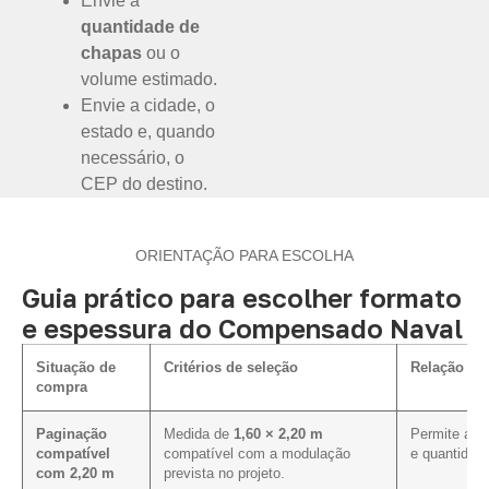
Envie a
quantidade de
chapas
ou o
volume estimado.
Envie a cidade, o
estado e, quando
necessário, o
CEP do destino.
ORIENTAÇÃO PARA ESCOLHA
Guia prático para escolher formato
e espessura do Compensado Naval
Situação de
Critérios de seleção
Relação co
compra
Paginação
Medida de
1,60 × 2,20 m
Permite aval
compatível
compatível com a modulação
e quantidad
com 2,20 m
prevista no projeto.