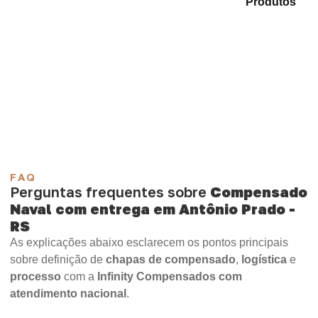
Compare as opções em nosso portfólio de
Produtos
e
encontre o tipo de chapa mais adequado para sua
necessidade.
Compensado Plastificado
Plastificado 2 Processos
Compensado Plywood
Madeirite Resinado Fenólico
Madeirite Resinado Cola Branca
OSB Tapume
OSB Home Plus
OSB Induplac
FAQ
Perguntas frequentes sobre
Compensado
Naval com entrega em Antônio Prado -
RS
As explicações abaixo esclarecem os pontos principais
sobre definição de
chapas de compensado
,
logística
e
processo
com a
Infinity Compensados com
atendimento nacional
.