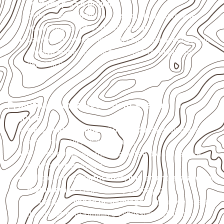
indicada para o projeto
.
Evite contato direto com o solo, chuva, umidade
acumulada e apoios desnivelados.
Valide com o responsável técnico qualquer uso que
envolva carga, exposição intensa ou requisitos
específicos.
Projetos compatíveis com avaliação
técnica
Marcenaria e fabricação de móveis
destinados a
ambientes sujeitos à umidade.
Revestimentos internos, painéis e divisórias para
projetos profissionais.
Aplicações em
carrocerias, implementos, trailers e
motorhomes
, conforme especificação.
Indústrias e linhas de montagem
que necessitam
de chapas com formato e espessura definidos.