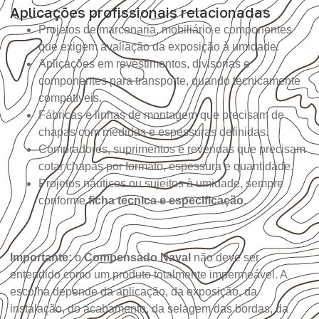
Aplicações profissionais relacionadas
Projetos de marcenaria, mobiliário e componentes
que exigem avaliação da exposição à umidade.
Aplicações em revestimentos, divisórias e
componentes para transporte, quando tecnicamente
compatíveis.
Fábricas e linhas de montagem que precisam de
chapas com medidas e espessuras definidas.
Compradores, suprimentos e revendas que precisam
cotar chapas por formato, espessura e quantidade.
Projetos náuticos ou sujeitos à umidade, sempre
conforme
ficha técnica e especificação
.
Importante:
o
Compensado Naval
não deve ser
entendido como um produto totalmente impermeável. A
escolha depende da aplicação, da exposição, da
instalação, do acabamento, da selagem das bordas, da