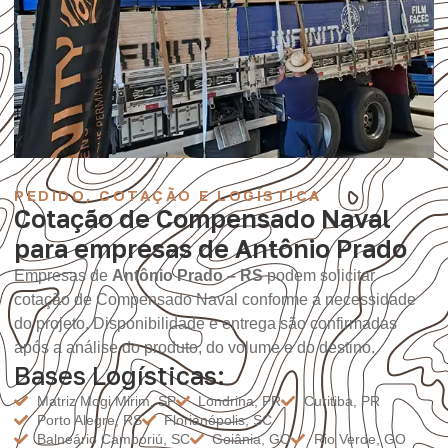
PEDIDO, COTAÇÃO E LOGÍSTICA
Cotação de Compensado Naval
para empresas de Antônio Prado
Empresas de
Antônio Prado – RS
podem solicitar
cotação de Compensado Naval conforme a necessidade
do projeto. Disponibilidade e entrega são confirmadas
após a análise do produto, do volume e do destino.
Bases Logísticas:
Matriz Mogi Mirim, SP
Londrina, PR
Curitiba, PR
Porto Alegre, RS
Florianópolis, SC
Balneário Camboriú, SC
Goiânia, GO
Rio Verde, GO