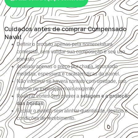
Cuidados antes de comprar Compensado
Naval
Definir o produto apenas pela nomenclatura
comercial, sem validar sua composição e seu uso
previsto.
Analisar apenas o preço por chapa, ignorando
medidas, espessura e características do painel.
Não informar se haverá contato com umidade, uso
interno ou exposição mais exigente.
Realizar cortes sem prever a
selagem e a proteção
das bordas
.
Fechar o pedido sem alinhar quantidade, destino e
condições de recebimento.