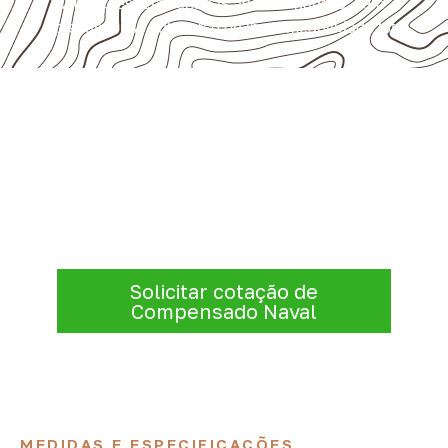
Aplicações relacionadas ao setor náutico, sem
presumir uso submerso ou impermeabilidade total.
Solicite Compensado Naval
conforme sua aplicação
Antes de fechar a compra, confirme se a
espessura, o formato e a aplicação
estão alinhados à necessidade. Envie as
informações para receber uma cotação.
Solicitar cotação de
Compensado Naval
MEDIDAS E ESPECIFICAÇÕES